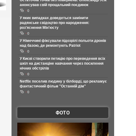
Остаточна точка без повернень: Олександр Усік
анонсував свій прощальний поєдинок
0
У яких випадках доведеться замінити
радянське свідоцтво про народження:
роз'яснення Мін'юсту
0
У Німеччині фіксували підозрілі польоти дронів
над базою, де ремонтують Patriot
0
У Києві створили петицію про переведення всіх
шкіл на дистанціне навчання через посилення
нічних обстрілів
0
Netflix поселив людину у білборді, що рекламує
фантастичний фільм "Останній дім"
0
ФОТО