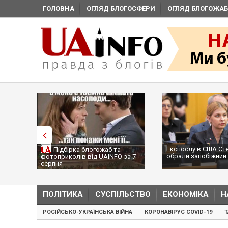
ГОЛОВНА
ОГЛЯД БЛОГОСФЕРИ
ОГЛЯД БЛОГОЖАБ
Експослу в США Стефанішиній
Трамп не 
гожаб та
обрали запобіжний захід
сотні раке
 UAINFO за 7
...
ПОЛІТИКА
СУСПІЛЬСТВО
ЕКОНОМІКА
Н
РОСІЙСЬКО-УКРАЇНСЬКА ВІЙНА
КОРОНАВІРУС COVID-19