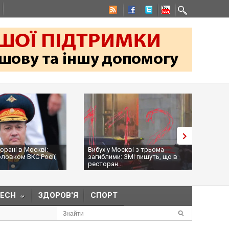
бух у Москві з трьома
На командира "Хартії" Ігоря
гиблими: ЗМІ пишуть, що в
Оболєнського сьогодні
сторан...
намагалися...
TECH
ЗДОРОВ'Я
СПОРТ