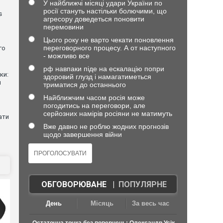
У найближчі місяці удари України по
росії стануть настільки болючими, що
s
агресору доведеться поновити
перемовини
Цього року не варто чекати поновлення
переговорного процесу. А от наступного
го
- можливо все
рф навпаки піде на ескалацію попри
ки:
здоровий глузд і намагатиметься
й
триматися до останнього
Найближчим часом росія може
погодитись на переговори, але
серйозних намірів росіяни не матимуть
ати
Вже давно не роблю жодних прогнозів
щодо завершення війни
ОБГОВОРЮВАНЕ
|
ПОПУЛЯРНЕ
День
Місяць
За весь час