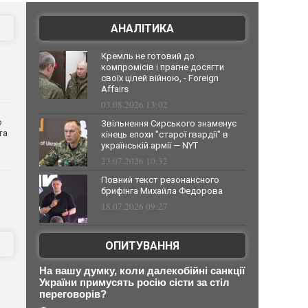
АНАЛІТИКА
Кремль не готовий до
компромісів і прагне досягти
своїх цілей війною, - Foreign
Affairs
03.08.2026 13:02
о
Звільнення Сирського знаменує
та
кінець епохи "старої гвардії" в
українській армії — NYT
23.07.2026 10:32
Повний текст резонансного
брифінга Михайла Федорова
18.07.2026 09:27
ОПИТУВАННЯ
На вашу думку, коли далекобійні санкції
України примусять росію сісти за стіл
переговорів?