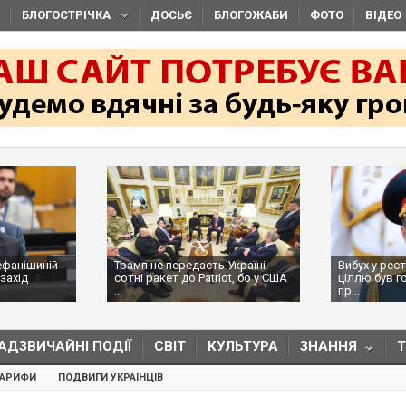
БЛОГОСТРІЧКА
ДОСЬЄ
БЛОГОЖАБИ
ФОТО
ВІДЕО
передасть Україні
Вибух у ресторані в Москві:
Ви
т до Patriot, бо у США
ціллю був головком ВКС Росії,
за
пр...
ре
АДЗВИЧАЙНІ ПОДІЇ
СВІТ
КУЛЬТУРА
ЗНАННЯ
ТАРИФИ
ПОДВИГИ УКРАЇНЦІВ