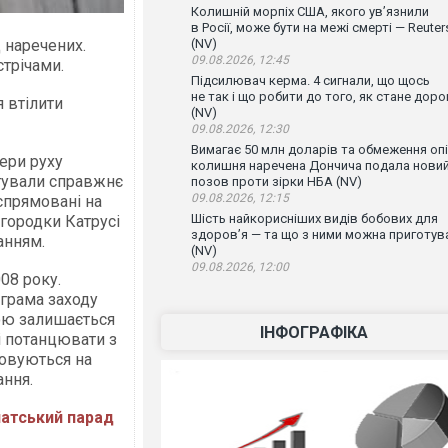
Колишній морпіх США, якого ув’язнили
в Росії, може бути на межі смерті — Reuter
 наречених.
(NV)
09.08.2026, 12:45
стрічами.
Підсилювач керма. 4 сигнали, що щось
не так і що робити до того, як стане доро
я втілити
(NV)
09.08.2026, 12:30
Вимагає 50 млн доларів та обмеження опі
тери руху
колишня наречена Дончича подала нови
отували справжнє
позов проти зірки НБА (NV)
09.08.2026, 12:15
 спрямовані на
Шість найкорисніших видів бобових для
городки Катрусі
здоров’я — та що з ними можна приготув
анням.
(NV)
09.08.2026, 12:00
08 року.
ограма заходу
ою залишається
ІНФОГРАФІКА
і потанцювати з
мовуються на
ання.
патський парад