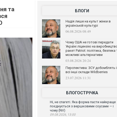
ння та
БЛОГИ
вся
Надія лише на культ жінки в
О
українській культурі
06.08.2026 08:49
Чому США не готові передати
Україні ліцензію на виробництв
ракет Patriot: політика, безпека 
можливі альтернативи
03.08.2026 20:24
Перспектива: ЗСУ добомблять і
всі інші склади Wildberries
23.07.2026 11:31
БЛОГОСТРІЧКА
Ні, не спагеті. Яка форма пасти найкраще
поєднується з вершковими соусами — і
чому (NV)
09.08.2026, 13:00