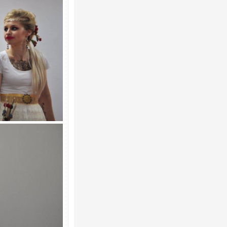
Ворог завдав комбінованого удару по
двоє поранених. Ще десятеро постра
після атаки БПЛА по ринку на Сумщині
У парламенті Косово прем'єра закида