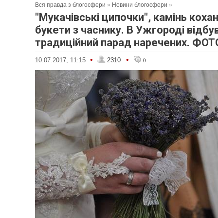
Вся правда з блогосфери
»
Новини блогосфери
»
"Мукачівські ципочки", камінь коха
букети з часнику. В Ужгороді відбу
традиційний парад наречених. ФОТ
•
•
10.07.2017, 11:15
2310
0