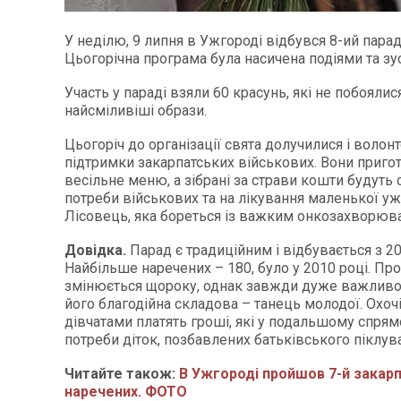
У неділю, 9 липня в Ужгороді відбувся 8-ий парад
Цьогорічна програма була насичена подіями та зу
Участь у параді взяли 60 красунь, які не побоялис
найсміливіші образи.
Цьогоріч до організації свята долучилися і волон
підтримки закарпатських військових. Вони приг
весільне меню, а зібрані за страви кошти будуть
потреби військових та на лікування маленької уж
Лісовець, яка бореться із важким онкозахворюв
Довідка.
Парад є традиційним і відбувається з 20
Найбільше наречених – 180, було у 2010 році. Пр
змінюється щороку, однак завжди дуже важлив
його благодійна складова – танець молодої. Охоч
дівчатами платять гроші, які у подальшому спря
потреби діток, позбавлених батьківського піклув
Читайте також:
В Ужгороді пройшов 7-й закар
наречених. ФОТО