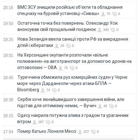
ВМС ЗСУ знищили російські об'єкти та обладнання
20:16
спецназу на буровій установці «Сиваш»
75
0
Остаточна точка без повернень: Олександр Усік
19:50
анонсував свій прощальний поєдинок
340
0
Нова Зеландія ввела санкції проти РФ за викрадення
19:25
дітей і кібератаки
26
0
На Херсонщині окупанти розпочали «вільне
19:01
полювання» на автотранспорт за допомогою дронів на
оптоволокні — ОВА
75
0
Туреччина обмежила рух комерційних суден у Чорне
18:45
море через Дарданелли через атаки БПЛА —
Bloomberg
74
0
Сербія хоче якнайшвидшого завершення війни, але
18:38
підстав для оптимізму немає, — Вучич
45
0
Одесу накрила потужна злива з градом та ураганним
18:15
вітром
187
0
Помер батько Ліонеля Мессі
17:54
227
0