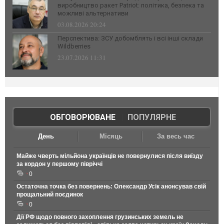
виробництво ракет Patriot: політика, безпека та
можливі альтернативи
03.08.2026 20:24
Перспектива: ЗСУ добомблять і всі інші склади
Wildberries
23.07.2026 11:31
ОБГОВОРЮВАНЕ
|
ПОПУЛЯРНЕ
День
Місяць
За весь час
Майже чверть мільйона українців не повернулися після виїзду
за кордон у першому півріччі
0
Остаточна точка без повернень: Олександр Усік анонсував свій
прощальний поєдинок
0
Дії РФ щодо повного захоплення грузинських земель не