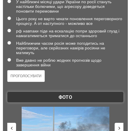
У найближчі місяці удари України по росії стануть
настільки болючими, що агресору доведеться
поновити перемовини
Цього року не варто чекати поновлення переговорного
процесу. А от наступного - можливо все
рф навпаки піде на ескалацію попри здоровий глузд і
намагатиметься триматися до останнього
Найближчим часом росія може погодитись на
переговори, але серйозних намірів росіяни не
матимуть
Вже давно не роблю жодних прогнозів щодо
завершення війни
ФОТО