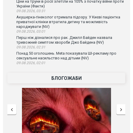
Ціни на труни в росії злетіли на 105% з початку війни проти
України (Факти)
09.08.2026, 03:31
Акушерка-гінеколог отримала підозру. У Києві пацієнтка
приватної клініки втратила дитину та можливість
народжувати (NV)
09.08.2026, 03:01
Перш ніж дізналися про рак. Джилл Байден назвала
тривожний симптом хвороби Джо Байдена (NV)
09.08.2026, 02:31
Понад 50 оголошень. Meta показувала ШІ-рекламу про
сексуальне насильство над дітьми (NV)
09.08.2026, 02:01
БЛОГОЖАБИ