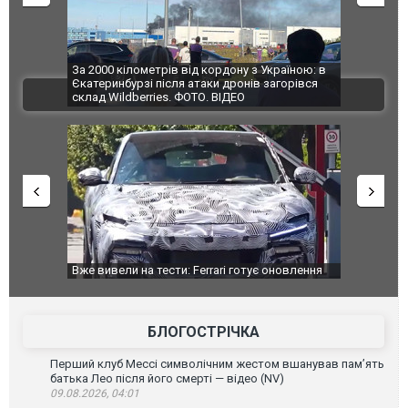
по Сумах,
За 2000 кілометрів від кордону з Україною: в
"Мої іграш
траждали
Єкатеринбурзі після атаки дронів загорівся
суперкарів
ВІДЕО
ині. ФОТО
склад Wildberries. ФОТО. ВІДЕО
дом та
Вже вивели на тести: Ferrari готує оновлення
Вийшов тре
позашляховика Purosangue. ВІДЕО
фільму "Аф
БЛОГОСТРІЧКА
Перший клуб Мессі символічним жестом вшанував пам’ять
батька Лео після його смерті — відео (NV)
09.08.2026, 04:01