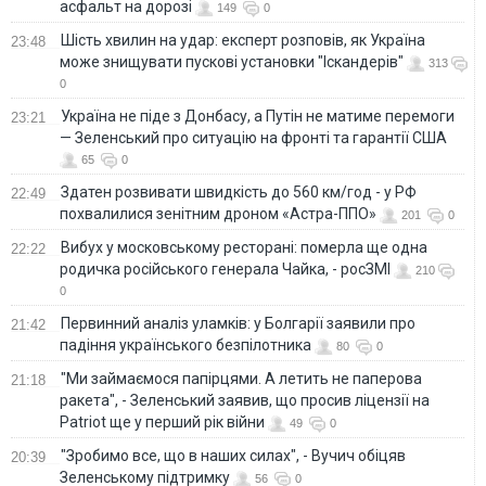
асфальт на дорозі
149
0
Шість хвилин на удар: експерт розповів, як Україна
23:48
може знищувати пускові установки "Іскандерів"
313
0
Україна не піде з Донбасу, а Путін не матиме перемоги
23:21
— Зеленський про ситуацію на фронті та гарантії США
65
0
Здатен розвивати швидкість до 560 км/год - у РФ
22:49
похвалилися зенітним дроном «Астра-ППО»
201
0
Вибух у московському ресторані: померла ще одна
22:22
родичка російського генерала Чайка, - росЗМІ
210
0
Первинний аналіз уламків: у Болгарії заявили про
21:42
падіння українського безпілотника
80
0
"Ми займаємося папірцями. А летить не паперова
21:18
ракета", - Зеленський заявив, що просив ліцензії на
Patriot ще у перший рік війни
49
0
"Зробимо все, що в наших силах", - Вучич обіцяв
20:39
Зеленському підтримку
56
0