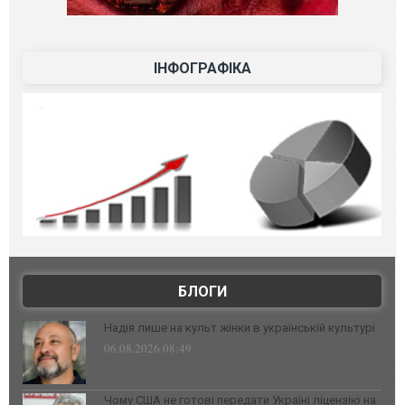
ІНФОГРАФІКА
БЛОГИ
Надія лише на культ жінки в українській культурі
06.08.2026 08:49
Чому США не готові передати Україні ліцензію на