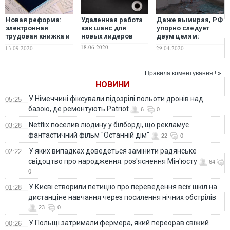
Новая реформа:
Удаленная работа
Даже вымирая, РФ
электронная
как шанс для
упорно следует
трудовая книжка и
новых лидеров
двум целям:
автоматический
уничтожение своих
18.06.2020
13.09.2020
29.04.2020
выход на пенсию
граждан и захват
чужих территорий
Правила коментування ! »
НОВИНИ
У Німеччині фіксували підозрілі польоти дронів над
05:25
базою, де ремонтують Patriot
6
0
Netflix поселив людину у білборді, що рекламує
03:28
фантастичний фільм "Останній дім"
22
0
У яких випадках доведеться замінити радянське
02:22
свідоцтво про народження: роз'яснення Мін'юсту
64
0
У Києві створили петицію про переведення всіх шкіл на
01:28
дистанціне навчання через посилення нічних обстрілів
23
0
У Польщі затримали фермера, який переорав свіжий
00:26