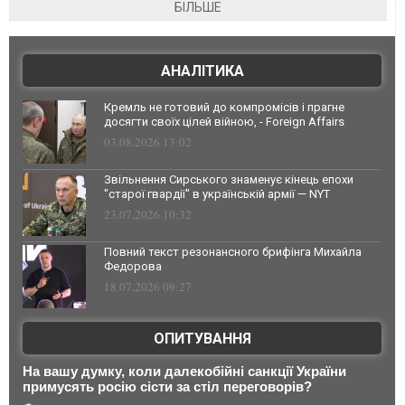
БІЛЬШЕ
АНАЛІТИКА
Кремль не готовий до компромісів і прагне
досягти своїх цілей війною, - Foreign Affairs
03.08.2026 13:02
Звільнення Сирського знаменує кінець епохи
"старої гвардії" в українській армії — NYT
23.07.2026 10:32
Повний текст резонансного брифінга Михайла
Федорова
18.07.2026 09:27
ОПИТУВАННЯ
На вашу думку, коли далекобійні санкції України
примусять росію сісти за стіл переговорів?