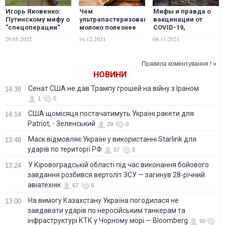
Игорь Яковенко:
Чем
Мифы и правда о
Путинскому мифу о
ультрапастеризованное
вакцинации от
"спецоперации"
молоко полезнее
COVID-19,
нужны герои.
свежего.
чипизации и
29.05.2022
16.12.2021
08.11.2021
После конфуза с
Развеиваем мифы
фармзаговоре
бабушкой с флагом
новым символом
Правила коментування ! »
сделали мальчика
НОВИНИ
Алешу из
Белгорода
Сенат США не дав Трампу грошей на війну з Іраном
14:38
1
0
США щомісяця постачатимуть Україні ракети для
14:14
Patriot, - Зеленський
29
0
Маск відмовляє Україні у використанні Starlink для
13:48
ударів по території РФ
57
0
У Кіровоградській області під час виконання бойового
13:24
завдання розбився вертоліт ЗСУ — загинув 28-річний
авіатехнік
67
0
На вимогу Казахстану Україна погодилася не
13:00
завдавати ударів по неросійським танкерам та
інфраструктурі КТК у Чорному морі — Bloomberg
50