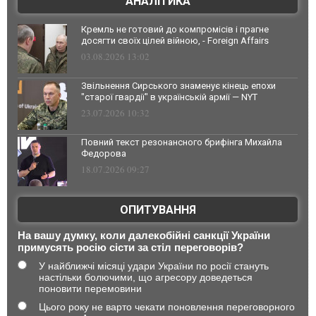
АНАЛІТИКА
Кремль не готовий до компромісів і прагне
досягти своїх цілей війною, - Foreign Affairs
03.08.2026 13:02
Звільнення Сирського знаменує кінець епохи
"старої гвардії" в українській армії — NYT
23.07.2026 10:32
Повний текст резонансного брифінга Михайла
Федорова
18.07.2026 09:27
ОПИТУВАННЯ
На вашу думку, коли далекобійні санкції України
примусять росію сісти за стіл переговорів?
У найближчі місяці удари України по росії стануть
настільки болючими, що агресору доведеться
поновити перемовини
Цього року не варто чекати поновлення переговорного