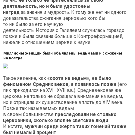
из них
не только не притеснялись за свою
деятельность, но и были удостоены
наград
за знания и мудрость. К тому же нет ни одного
доказательства сжигания церковью кого бы
то ни было за его научную
деятельность. История с Галилеем случилась гораздо
позже и была связана больше с Контрреформацией,
нежели с отношением церкви к науке.
Миллионы женщин были объявлены ведьмами и сожжены
на костре
Такое явление, как
«охота на ведьм», не было
феноменом Средних веков, а появилось позже
(его
пик приходился на XVI–XVII вв.). Средневековая же
церковь не только не обращала внимания на ведьм,
но и отрицала их существование вплоть до XIV века.
Позже так называемых ведьм
в своем большинстве
преследовали не столько
церковники, сколько вполне светские люди
.
И кстати,
мужчин среди жертв таких гонений также
был немалый процент.