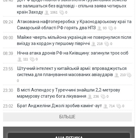
09:48
не залишаться без відповіді - спільна заява чотирьох
країн Заходу
1061
0
Атакована нафтопереробка: у Краснодарському краї та
09:24
Самарській області РФ горять два НПЗ
93
0
Майже чверть мільйона українців не повернулися після
09:00
виїзду за кордон у першому півріччі
218
0
Нічна атака дронів РФ на Київщину: загинули троє осіб
08:39
111
0
Штучний інтелект у китайській армії: впроваджується
23:55
система для планування масованих авіаударів
210
0
В місті Аспендос у Туреччині знайшли 2,2-метрову
23:30
мармурову статую бога лікування
236
0
Брат Анджеліни Джолі зробив камінг-аут
23:02
714
0
БІЛЬШЕ