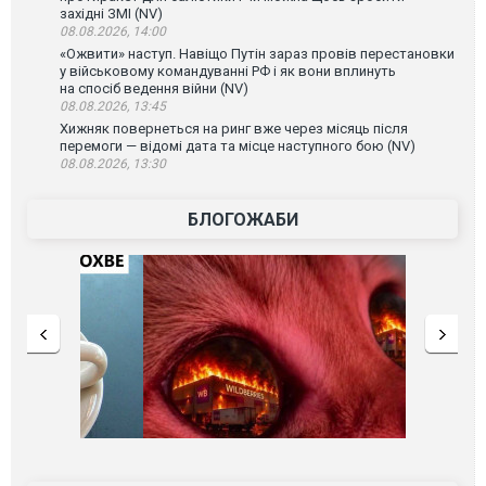
західні ЗМІ (NV)
08.08.2026, 14:00
«Ожвити» наступ. Навіщо Путін зараз провів перестановки
у військовому командуванні РФ і як вони вплинуть
на спосіб ведення війни (NV)
08.08.2026, 13:45
Хижняк повернеться на ринг вже через місяць після
перемоги — відомі дата та місце наступного бою (NV)
08.08.2026, 13:30
БЛОГОЖАБИ