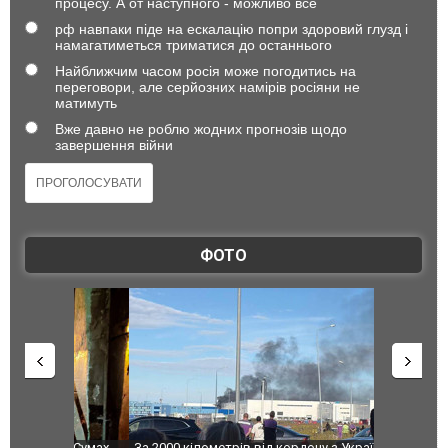
процесу. А от наступного - можливо все
рф навпаки піде на ескалацію попри здоровий глузд і
намагатиметься триматися до останнього
Найближчим часом росія може погодитись на
переговори, але серйозних намірів росіяни не
матимуть
Вже давно не роблю жодних прогнозів щодо
завершення війни
ФОТО
по Сумах,
За 2000 кілометрів від кордону з Україною: в
"Мої іграш