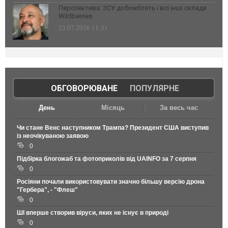
Перспектива: ЗСУ добомблять і всі інші склади
Wildberries
23.07.2026 11:31
ОБГОВОРЮВАНЕ
|
ПОПУЛЯРНЕ
День
Місяць
За весь час
Чи стане Венс наступником Трампа? Президент США виступив
із неочікуваною заявою
0
Підбірка блогожаб та фотоприколів від UAINFO за 7 серпня
0
Росіяни почали використовувати значно більшу версію дрона
"Гербера", - "Флеш"
0
ШІ вперше створив віруси, яких не існує в природі
0