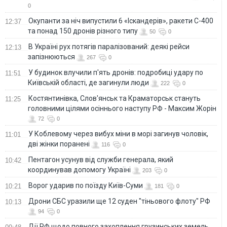
0
Окупанти за ніч випустили 6 «Іскандерів», ракети С-400
12:37
та понад 150 дронів різного типу
50
0
В Україні рух потягів паралізований: деякі рейси
12:13
запізнюються
267
0
У будинок влучили п'ять дронів: подробиці удару по
11:51
Київській області, де загинули люди
222
0
Костянтинівка, Слов'янськ та Краматорськ стануть
11:25
головними цілями осіннього наступу РФ - Максим Жорін
72
0
У Коблевому через вибух міни в морі загинув чоловік,
11:01
дві жінки поранені
116
0
Пентагон усунув від служби генерала, який
10:42
координував допомогу Україні
203
0
Ворог ударив по поїзду Київ-Суми
10:21
181
0
Дрони СБС уразили ще 12 суден "тіньового флоту" РФ
10:13
94
0
Дії РФ щодо повного захоплення грузинських земель