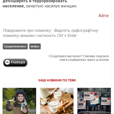
дебоширить и терроризировать
население,
зачастую насилуя женщин.
Adme
Повідомити про помилку - Виділіть орфографічну
помилку мишею і натисніть Ctrl + Enter
Средневековье
мифы
Сподобався матеріал? Сміливо поділися
ним в соцмережах через ці кнопки
ІНШІ НОВИНИ ПО ТЕМІ