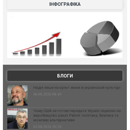
ІНФОГРАФІКА
БЛОГИ
Надія лише на культ жінки в українській культурі
06.08.2026 08:49
Чому США не готові передати Україні ліцензію на
виробництво ракет Patriot: політика, безпека та
можливі альтернативи
03.08.2026 20:24