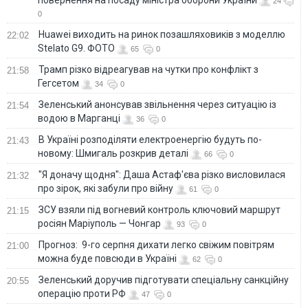
24
0
Huawei виходить на ринок позашляховиків з моделлю
22:02
Stelato G9. ФОТО
65
0
Трамп різко відреагував на чутки про конфлікт з
21:58
Гегсетом
34
0
Зеленський анонсував звільнення через ситуацію із
21:54
водою в Марганці
36
0
В Україні розподіляти електроенергію будуть по-
21:43
новому: Шмигаль розкрив деталі
66
0
"Я доначу щодня": Даша Астаф'єва різко висловилася
21:32
про зірок, які забули про війну
61
0
ЗСУ взяли під вогневий контроль ключовий маршрут
21:15
росіян Маріуполь — Чонгар
93
0
Прогноз: 9-го серпня дихати легко свіжим повітрям
21:00
можна буде повсюди в Україні
62
0
Зеленський доручив підготувати спеціальну санкційну
20:55
операцію проти РФ
47
0