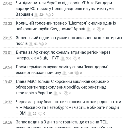
Чи відмовиться Україна від героїв УПА та Бандери
20:42
заради ЄС: посол у Польщі відповів на ультиматуми
Варшави
224
0
Колишній головний тренер "Шахтаря" очолив один із
20:33
найкращих клубів Саудівської Аравії
68
0
Зеленський підписав укази про звільнення ще чотирьох
20:15
послів
91
0
Битва за Арктику: як кремль втрачає регіон через
20:01
імперські амбіції, – ГУР
356
0
Росія терміново шукає заміну своїм "Іскандерам":
19:54
експерт вказав причину
348
0
Глава МЗС Польщі Сікорський закликав серйозно
19:42
обговорити перехоплення російських ракет над
територією України
66
0
Через загрозу безпілотників росіяни стали рідше літати
19:32
між Москвою та Петербургом і частіше обирати поїзди
— ЗМІ
23
0
Запас води на 3 дні та готовність до атак на ТЕЦ:
19:16
експерт розповів про ризики знеструмлення Києва