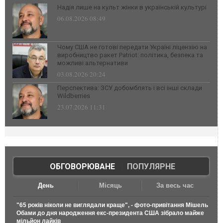
Надія лише на культ жінки в українській культурі
06.08.2026 08:49
Чому США не готові передати Україні ліцензію на
виробництво ракет Patriot: політика, безпека та
можливі альтернативи
03.08.2026 20:24
Перспектива: ЗСУ добомблять і всі інші склади
Wildberries
23.07.2026 11:31
ОБГОВОРЮВАНЕ
|
ПОПУЛЯРНЕ
День
Місяць
За весь час
"65 років ніколи не виглядали краще", - фото-привітання Мішель
Обами до дня народження екс-президента США зібрало майже
мільйон лайків