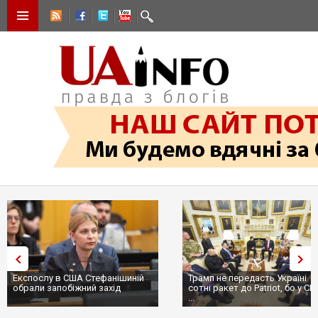
Експослу в США Стефанішиній
Трамп не передасть Україні
обрали запобіжний захід
сотні ракет до Patriot, бо у С
...