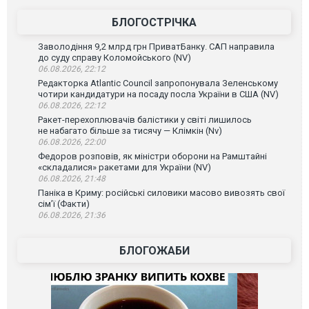
БЛОГОСТРІЧКА
Заволодіння 9,2 млрд грн ПриватБанку. САП направила
до суду справу Коломойського (NV)
06.08.2026, 22:12
Редакторка Atlantic Council запропонувала Зеленському
чотири кандидатури на посаду посла України в США (NV)
06.08.2026, 22:12
Ракет-перехоплювачів балістики у світі лишилось
не набагато більше за тисячу — Клімкін (Nv)
06.08.2026, 22:00
Федоров розповів, як міністри оборони на Рамштайні
«складалися» ракетами для України (NV)
06.08.2026, 21:48
Паніка в Криму: російські силовики масово вивозять свої
сім’ї (Факти)
06.08.2026, 21:36
БЛОГОЖАБИ