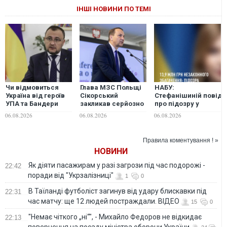
ІНШІ НОВИНИ ПО ТЕМІ
Чи відмовиться
Глава МЗС Польщі
НАБУ:
Україна від героїв
Сікорський
Стефанішиній повід
УПА та Бандери
закликав серйозно
про підозру у
заради ЄС: посол у
обговорити
незаконному
06.08.2026
06.08.2026
06.08.2026
Польщі відповів на
перехоплення
збагаченні на
ультиматуми
російських ракет
понад 13,9 млн грн
Варшави
над територією
та недостовірному
Правила коментування ! »
України
декларуванні
НОВИНИ
Як діяти пасажирам у разі загрози під час подорожі -
22:42
поради від "Укрзалізниці"
1
0
В Таїланді футболіст загинув від удару блискавки під
22:31
час матчу: ще 12 людей постраждали. ВІДЕО
15
0
"Немає чіткого „ні“", - Михайло Федоров не відкидає
22:13
повернення на посаду міністра оборони України