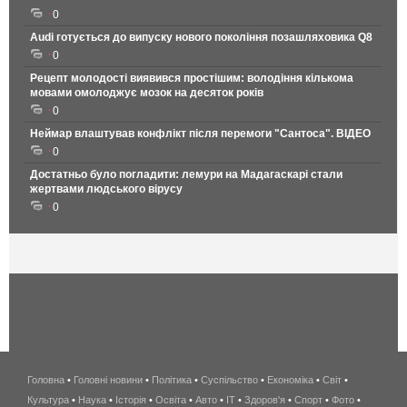
0
Audi готується до випуску нового покоління позашляховика Q8
0
Рецепт молодості виявився простішим: володіння кількома
мовами омолоджує мозок на десяток років
0
Неймар влаштував конфлікт після перемоги "Сантоса". ВІДЕО
0
Достатньо було погладити: лемури на Мадагаскарі стали
жертвами людського вірусу
0
Головна
•
Головні новини
•
Політика
•
Суспільство
•
Економіка
беспроводной
•
Світ
•
Культура
•
Наука
•
Історія
•
Освіта
•
Авто
•
IT
•
Здоров'я
интернет
•
Спорт
•
Фото
•