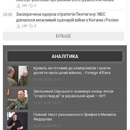
105
0
Засекречена ядерна стратегія Пентагону: NBC
19:00
дізналося можливий сценарій війни з Китаєм і Росією
139
0
БІЛЬШЕ
АНАЛІТИКА
Кремль не готовий до компромісів і прагне
досягти своїх цілей війною, - Foreign Affairs
03.08.2026 13:02
Звільнення Сирського знаменує кінець епохи
"старої гвардії" в українській армії — NYT
23.07.2026 10:32
Повний текст резонансного брифінга Михайла
Федорова
18.07.2026 09:27