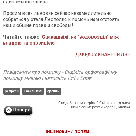
единомышленника.
Просим всех львовян сейчас незамедлительно
собраться у отеля Леополис и помочь нам отстоять
наши обшие права и свободы!
Читайте также:
Саакашвілі, як "водорозділ" між
владою та опозицією
Давид САКВАРЕЛИДЗЕ
Повідомити про помилку - Виділіть орфографічну
помилку мишею і натисніть Ctrl + Enter
репресії
Саакашвілі
арешти
Сподобався матеріал? Сміливо поділися
ним в соцмережах через ці кнопки
ІНШІ НОВИНИ ПО ТЕМІ