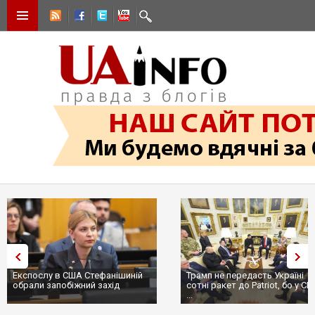
Експослу в США Стефанішиній
Трамп не передасть Україні
обрали запобіжний захід
сотні ракет до Patriot, бо у С
...