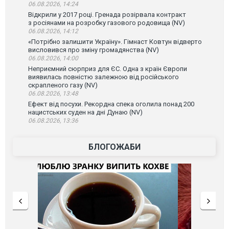
06.08.2026, 14:24
Відкрили у 2017 році. Гренада розірвала контракт
з росіянами на розробку газового родовища (NV)
06.08.2026, 14:12
«Потрібно залишити Україну». Гімнаст Ковтун відверто
висловився про зміну громадянства (NV)
06.08.2026, 14:00
Неприємний сюрприз для ЄС. Одна з країн Європи
виявилась повністю залежною від російського
скрапленого газу (NV)
06.08.2026, 13:48
Ефект від посухи. Рекордна спека оголила понад 200
нацистських суден на дні Дунаю (NV)
06.08.2026, 13:36
БЛОГОЖАБИ