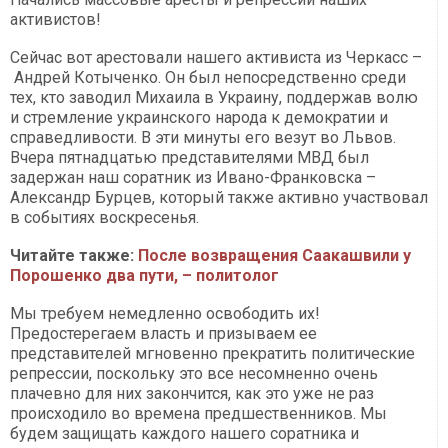
активистов!
Сейчас вот арестовали нашего активиста из Черкасс –
Андрей Котыченко. Он был непосредственно среди
тех, кто заводил Михаила в Украину, поддержав волю
и стремление украинского народа к демократии и
справедливости. В эти минуты его везут во Львов.
Вчера пятнадцатью представителями МВД был
задержан наш соратник из Ивано-Франковска –
Александр Бурцев, который также активно участвовал
в событиях воскресенья.
Читайте также:
После возвращения Саакашвили у
Порошенко два пути, – политолог
Мы требуем немедленно освободить их!
Предостерегаем власть и призываем ее
представителей мгновенно прекратить политические
репрессии, поскольку это все несомненно очень
плачевно для них закончится, как это уже не раз
происходило во времена предшественников. Мы
будем защищать каждого нашего соратника и