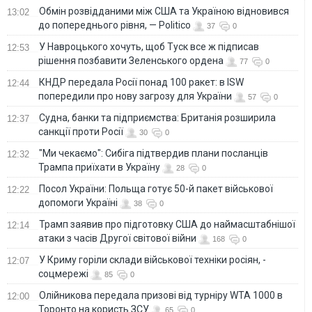
Обмін розвідданими між США та Україною відновився
13:02
до попереднього рівня, — Politico
37
0
У Навроцького хочуть, щоб Туск все ж підписав
12:53
рішення позбавити Зеленського ордена
77
0
КНДР передала Росії понад 100 ракет: в ISW
12:44
попередили про нову загрозу для України
57
0
Судна, банки та підприємства: Британія розширила
12:37
санкції проти Росії
30
0
"Ми чекаємо": Сибіга підтвердив плани посланців
12:32
Трампа приїхати в Україну
28
0
Посол України: Польща готує 50-й пакет військової
12:22
допомоги Україні
38
0
Трамп заявив про підготовку США до наймасштабнішої
12:14
атаки з часів Другої світової війни
168
0
У Криму горіли склади військової техніки росіян, -
12:07
соцмережі
85
0
Олійникова передала призові від турніру WTA 1000 в
12:00
Торонто на користь ЗСУ
65
0