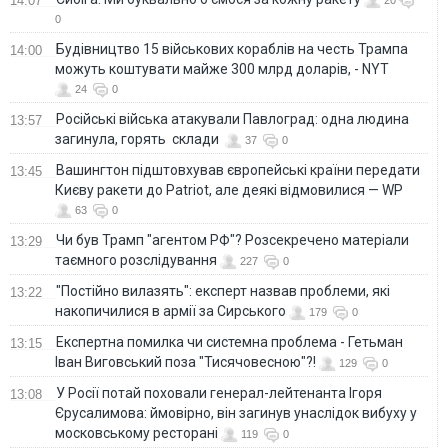
14:07
0
Будівництво 15 військових кораблів на честь Трампа
14:00
можуть коштувати майже 300 млрд доларів, - NYT
24
0
Російські війська атакували Павлоград: одна людина
13:57
загинула, горять склади
37
0
Вашингтон підштовхував європейські країни передати
13:45
Києву ракети до Patriot, але деякі відмовилися — WP
63
0
Чи був Трамп "агентом РФ"? Розсекречено матеріали
13:29
таємного розслідування
227
0
"Постійно вилазять": експерт назвав проблеми, які
13:22
накопичилися в армії за Сирського
179
0
Eкспертна помилка чи системна проблема - Гетьман
13:15
Іван Виговський поза "Тисячовесною"?!
129
0
У Росії потай поховали генерал-лейтенанта Ігоря
13:08
Єрусалимова: ймовірно, він загинув унаслідок вибуху у
московському ресторані
119
0