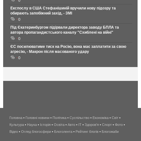
0
Експослу в США Стефанішиній вручили нову підозру та
обирають запобіжний захід, - ЗМІ
0
Під Єкатеринбургом підірвали директора заводу БПЛА та
автора пропагандистського каналу "Схиблені на війні"
0
ЄС посилюватиме тиск на Росію, вона має заплатити за свою
агресію, - Макрон після масованого удару
0
Головна
•
Головні новини
•
Політика
•
Суспільство
•
Економіка
беспроводной
•
Світ
•
Культура
•
Наука
•
Історія
•
Освіта
•
Авто
•
IT
•
Здоров'я
интернет
•
Спорт
•
Фото
•
Відео
•
Огляд блогосфери
•
Блоголента
•
Рейтинг блогів
киев
•
Блогожаби
и