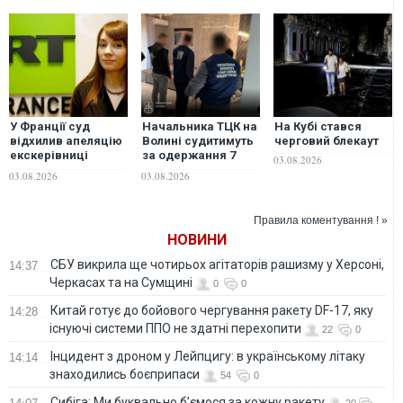
У Франції суд
Начальника ТЦК на
На Кубі стався
відхилив апеляцію
Волині судитимуть
черговий блекаут
екскерівниці
за одержання 7
03.08.2026
пропагандистського
тисяч доларів за
03.08.2026
03.08.2026
телеканалу RT
фіктивний
France Ксенії
висновок ВЛК
Федорової щодо її
Правила коментування ! »
депортації
НОВИНИ
СБУ викрила ще чотирьох агітаторів рашизму у Херсоні,
14:37
Черкасах та на Сумщині
0
0
Китай готує до бойового чергування ракету DF-17, яку
14:28
існуючі системи ППО не здатні перехопити
22
0
Інцидент з дроном у Лейпцигу: в українському літаку
14:14
знаходились боєприпаси
54
0
Сибіга: Ми буквально б’ємося за кожну ракету
20