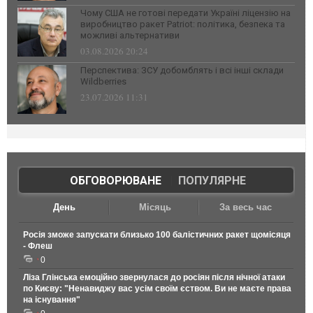
Чому США не готові передати Україні ліцензію на
виробництво ракет Patriot: політика, безпека та
можливі альтернативи
03.08.2026 20:24
Перспектива: ЗСУ добомблять і всі інші склади
Wildberries
23.07.2026 11:31
ОБГОВОРЮВАНЕ
|
ПОПУЛЯРНЕ
День
Місяць
За весь час
Росія зможе запускати близько 100 балістичних ракет щомісяця
- Флеш
0
Ліза Глінська емоційно звернулася до росіян після нічної атаки
по Києву: "Ненавиджу вас усім своїм єством. Ви не маєте права
на існування"