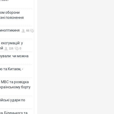
тром оборони
різні пояснення
 синоптикиня
66
ексгумацій: у
ей
116
0
ізували: чи можна
ю та Китаєм, -
о МВС та розвідка
країнському борту
ійські удари по
а, Біленького та