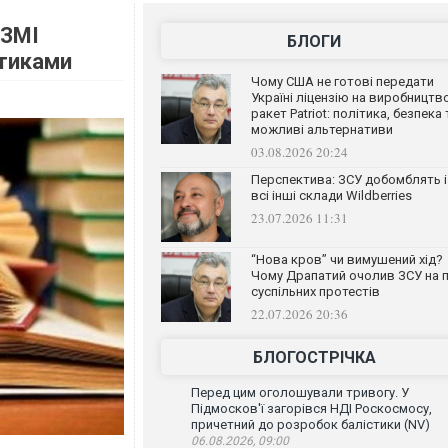
 ЗМІ
БЛОГИ
ітиками
Чому США не готові передати
Україні ліцензію на виробництв
ракет Patriot: політика, безпека 
можливі альтернативи
03.08.2026 20:24
Перспектива: ЗСУ добомблять і
всі інші склади Wildberries
23.07.2026 11:31
“Нова кров” чи вимушений хід?
Чому Драпатий очолив ЗСУ на п
суспільних протестів
22.07.2026 20:36
БЛОГОСТРІЧКА
Перед цим оголошували тривогу. У
Підмосков'ї загорівся НДІ Роскосмосу,
причетний до розробок балістики (NV)
06.08.2026, 09:00