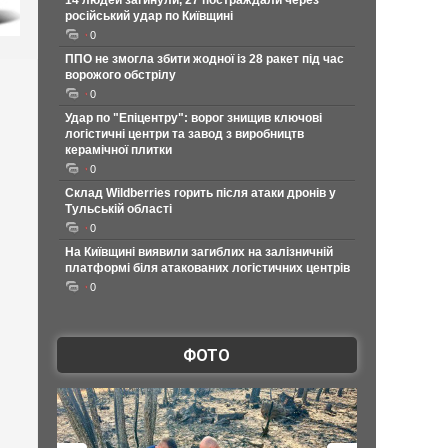
14 людей загинули, 27 постраждали через
російський удар по Київщині
0
ППО не змогла збити жодної із 28 ракет під час
ворожого обстрілу
0
Удар по "Епіцентру": ворог знищив ключові
логістичні центри та завод з виробництв
керамічної плитки
0
Склад Wildberries горить після атаки дронів у
Тульській області
0
На Київщині виявили загиблих на залізничній
платформі біля атакованих логістичних центрів
0
ФОТО