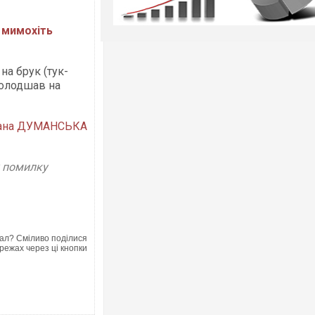
" мимохіть
на брук (тук-
молодшав на
ана ДУМАНСЬКА
у помилку
ал? Сміливо поділися
режах через ці кнопки