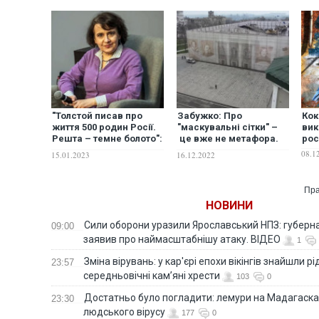
"Толстой писав про
Забужко: Про
Кок
життя 500 родин Росії.
"маскувальні сітки" –
вик
Решта – темне болото":
це вже не метафора.
рос
Забужко розповіла про
Окупанти прикрили
08.1
15.01.2023
16.12.2022
головні стереотипи
"російською
щодо російської
літературою" місце
культури
масового вбивства
Пра
жінок і дітей у
НОВИНИ
Маріуполі
Сили оборони уразили Ярославський НПЗ: губерна
09:00
заявив про наймасштабнішу атаку. ВІДЕО
1
Зміна вірувань: у кар'єрі епохи вікінгів знайшли рід
23:57
середньовічні кам’яні хрести
103
0
Достатньо було погладити: лемури на Мадагаска
23:30
людського вірусу
177
0