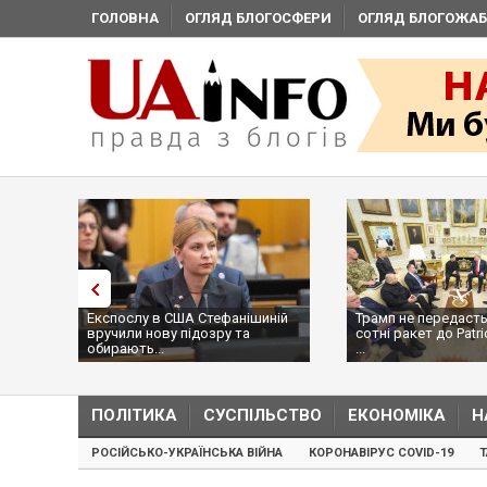
ГОЛОВНА
ОГЛЯД БЛОГОСФЕРИ
ОГЛЯД БЛОГОЖАБ
Експослу в США Стефанішиній
Трамп не передасть
вручили нову підозру та
сотні ракет до Patri
обирають...
...
ПОЛІТИКА
СУСПІЛЬСТВО
ЕКОНОМІКА
Н
РОСІЙСЬКО-УКРАЇНСЬКА ВІЙНА
КОРОНАВІРУС COVID-19