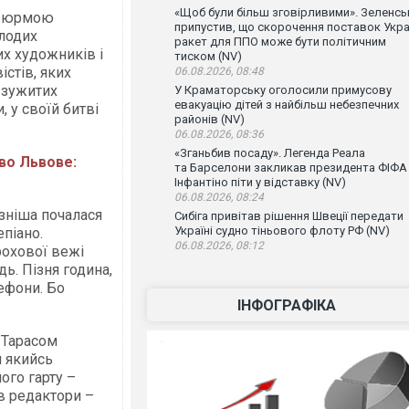
«Щоб були більш зговірливими». Зеленсь
ти юрмою
припустив, що скорочення поставок Укра
лодих
ракет для ППО може бути політичним
х художників і
тиском (NV)
істів, яких
06.08.2026, 08:48
 зужитих
У Краматорську оголосили примусову
евакуацію дітей з найбільш небезпечних
 у своїй битві
районів (NV)
06.08.2026, 08:36
«Зганьбив посаду». Легенда Реала
во Львове:
та Барселони закликав президента ФІФА
Інфантіно піти у відставку (NV)
06.08.2026, 08:24
зніша почалася
Сибіга привітав рішення Швеції передати
Україні судно тіньового флоту РФ (NV)
епіано.
06.08.2026, 08:12
рохової вежі
дь. Пізня година,
лефони. Бо
ІНФОГРАФІКА
 Тарасом
и якийсь
ого гарту –
в редактори –