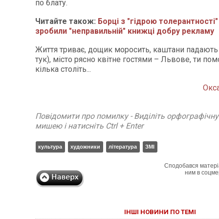
по блату.
Читайте також:
Борці з "гідрою толерантності
зробили "неправильній" книжці добру рекламу
Життя триває, дощик моросить, каштани падають 
тук), місто рясно квітне гостями – Львове, ти по
кілька століть...
Окс
Повідомити про помилку - Виділіть орфографічн
мишею і натисніть Ctrl + Enter
культура
художники
література
ЗМІ
Сподобався матері
ним в соцме
ІНШІ НОВИНИ ПО ТЕМІ