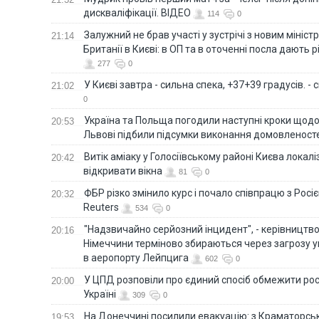
дискваліфікації. ВІДЕО
114
0
Залужний не брав участі у зустрічі з новим мініс
21:14
Британії в Києві: в ОП та в оточенні посла дають 
277
0
У Києві завтра - сильна спека, +37+39 градусів. -
21:02
0
Україна та Польща погодили наступні кроки щодо 
20:53
Львові підбили підсумки виконання домовленост
Витік аміаку у Голосіївському районі Києва локал
20:42
відкривати вікна
81
0
ФБР різко змінило курс і почало співпрацю з Росіє
20:32
Reuters
534
0
"Надзвичайно серйозний інцидент", - керівництв
20:16
Німеччини терміново збираються через загрозу у
в аеропорту Лейпцига
602
0
У ЦПД розповіли про єдиний спосіб обмежити рос
20:00
Україні
309
0
На Донеччині посилили евакуацію: з Краматорськ
19:53