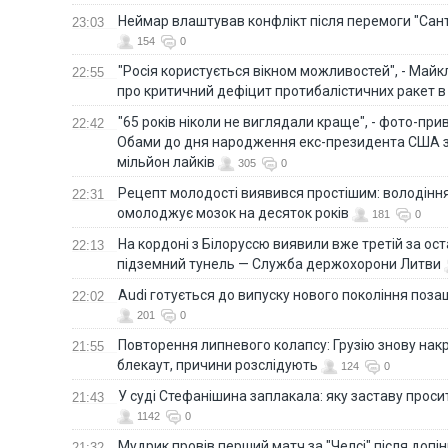
Неймар влаштував конфлікт після перемоги "Сан
23:03
154
0
"Росія користується вікном можливостей", - Майк
22:55
про критичний дефіцит протибалістичних ракет в 
"65 років ніколи не виглядали краще", - фото-пр
22:42
Обами до дня народження екс-президента США 
мільйон лайків
305
0
Рецепт молодості виявився простішим: володінн
22:31
омолоджує мозок на десяток років
181
0
На кордоні з Білоруссю виявили вже третій за ост
22:13
підземний тунель — Служба держохорони Литви
Audi готується до випуску нового покоління поз
22:02
201
0
Повторення липневого колапсу: Грузію знову нак
21:55
блекаут, причини розслідують
124
0
У суді Стефанішина заплакала: яку заставу прос
21:43
1142
0
Мудрик провів перший матч за "Челсі" після допін
21:32