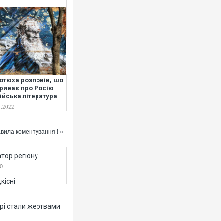
Українські надзвичайники врятували 
під час ліквідації масштабної лісової 
Франції
отюха розповів, шо
риває про Росію
ійська література
2.2022
вила коментування ! »
тор регіону
0
Сили оборони уразили Ярославський 
кісні
губернатор регіону заявив про найма
атаку. ВІДЕО
рі стали жертвами