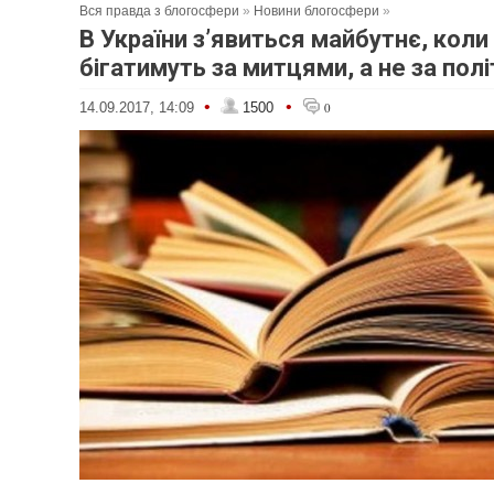
Вся правда з блогосфери
»
Новини блогосфери
»
В України з’явиться майбутнє, коли
бігатимуть за митцями, а не за пол
•
•
14.09.2017, 14:09
1500
0