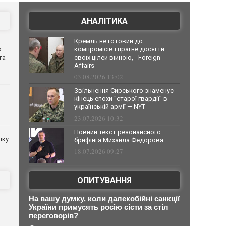
АНАЛІТИКА
Кремль не готовий до
о
компромісів і прагне досягти
та
своїх цілей війною, - Foreign
Affairs
03.08.2026 13:02
Звільнення Сирського знаменує
кінець епохи "старої гвардії" в
українській армії — NYT
23.07.2026 10:32
Повний текст резонансного
іку
брифінга Михайла Федорова
18.07.2026 09:27
ОПИТУВАННЯ
На вашу думку, коли далекобійні санкції
України примусять росію сісти за стіл
переговорів?