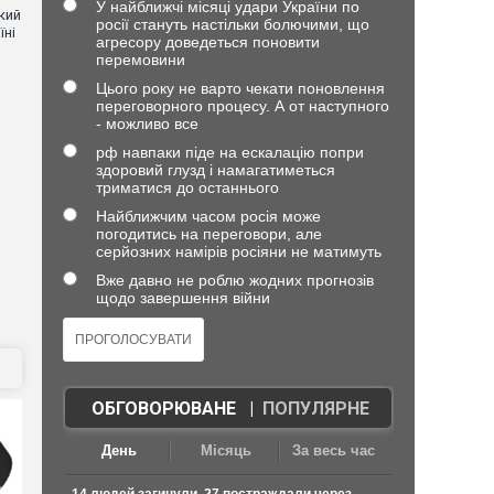
У найближчі місяці удари України по
кий
росії стануть настільки болючими, що
їні
агресору доведеться поновити
перемовини
Цього року не варто чекати поновлення
переговорного процесу. А от наступного
- можливо все
рф навпаки піде на ескалацію попри
здоровий глузд і намагатиметься
триматися до останнього
Найближчим часом росія може
погодитись на переговори, але
серйозних намірів росіяни не матимуть
Вже давно не роблю жодних прогнозів
щодо завершення війни
ОБГОВОРЮВАНЕ
|
ПОПУЛЯРНЕ
День
Місяць
За весь час