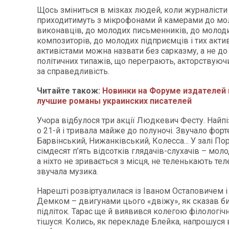
Щось зміниться в мізках людей, коли журналіс
приходитимуть з мікрофонами й камерами до мо
виконавців, до молодих письменників, до молоди
композиторів, до молодих підприємців і тих актив
активістами можна назвати без сарказму, а не до
політичних типажів, що переграють, акторствуючи,
за справедливість.
Читайте також:
Новинки на Форуме издателей 
лучшие романы украинских писателей
Учора відбулося три акції Людкевич Фесту. Найпі
о 21-й і тривала майже до полуночі. Звучало форт
Барвінський, Нижанківський, Колесса... У залі По
сімдесят п’ять відсотків глядачів-слухачів – моло
а ніхто не зривається з місця, не теленькають те
звучала музика.
Нарешті розвіртуалилася із Іваном Остаповичем і
Демком – двигунами цього «двіжу», як сказав б
підліток. Тарас ще й виявився колегою філологічн
тішуся. Колись, як перекладе Блейка, напрошуся 