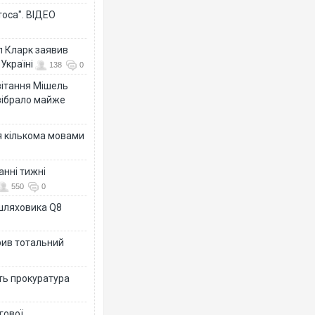
тоса". ВІДЕО
л Кларк заявив
Україні
138
0
ивітання Мішель
зібрало майже
я кількома мовами
анні тижні
550
0
ашляховика Q8
рив тотальний
ить прокуратура
гової