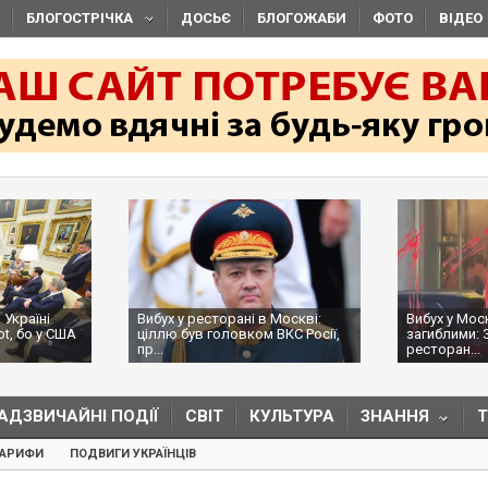
БЛОГОСТРІЧКА
ДОСЬЄ
БЛОГОЖАБИ
ФОТО
ВІДЕО
 Україні
Вибух у ресторані в Москві:
Вибух у Мос
ot, бо у США
ціллю був головком ВКС Росії,
загиблими: 
пр...
ресторан...
АДЗВИЧАЙНІ ПОДІЇ
СВІТ
КУЛЬТУРА
ЗНАННЯ
ТАРИФИ
ПОДВИГИ УКРАЇНЦІВ