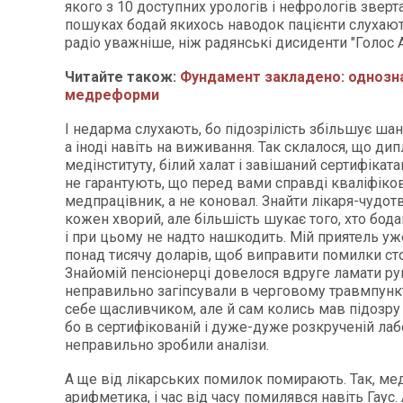
якого з 10 доступних урологів і нефрологів зверт
пошуках бодай якихось наводок пацієнти слухаю
радіо уважніше, ніж радянські дисиденти "Голос
Читайте також:
Фундамент закладено: однозн
медреформи
І недарма слухають, бо підозрілість збільшує ша
а іноді навіть на виживання. Так склалося, що ди
медінституту, білий халат і завішаний сертифікат
не гарантують, що перед вами справді кваліфіко
медпрацівник, а не коновал. Знайти лікаря-чудот
кожен хворий, але більшість шукає того, хто бода
і при цьому не надто нашкодить. Мій приятель уж
понад тисячу доларів, щоб виправити помилки ст
Знайомій пенсіонерці довелося вдруге ламати руку
неправильно загіпсували в черговому травмпунк
себе щасливчиком, але й сам колись мав підозру 
бо в сертифікованій і дуже-дуже розкрученій лаб
неправильно зробили аналізи.
А ще від лікарських помилок помирають. Так, ме
арифметика, і час від часу помилявся навіть Гаус.