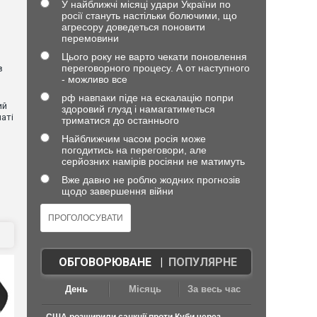
У найближчі місяці удари України по
росії стануть настільки болючими, що
агресору доведеться поновити
перемовини
Цього року не варто чекати поновлення
переговорного процесу. А от наступного
в
- можливо все
рф навпаки піде на ескалацію попри
ий
здоровий глузд і намагатиметься
аті
триматися до останнього
Найближчим часом росія може
погодитись на переговори, але
ю
серйозних намірів росіяни не матимуть
Вже давно не роблю жодних прогнозів
щодо завершення війни
ОБГОВОРЮВАНЕ
|
ПОПУЛЯРНЕ
День
Місяць
За весь час