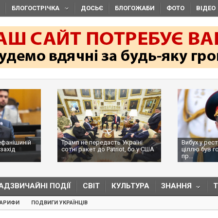
БЛОГОСТРІЧКА
ДОСЬЄ
БЛОГОЖАБИ
ФОТО
ВІДЕО
ефанішиній
Трамп не передасть Україні
Вибух у рес
захід
сотні ракет до Patriot, бо у США
ціллю був г
...
пр...
АДЗВИЧАЙНІ ПОДІЇ
СВІТ
КУЛЬТУРА
ЗНАННЯ
ТАРИФИ
ПОДВИГИ УКРАЇНЦІВ