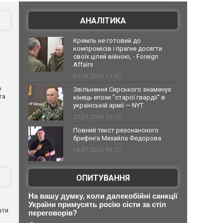
АНАЛІТИКА
Кремль не готовий до
компромісів і прагне досягти
своїх цілей війною, - Foreign
Affairs
03.08.2026 13:02
о
Звільнення Сирського знаменує
та
кінець епохи "старої гвардії" в
українській армії — NYT
23.07.2026 10:32
Повний текст резонансного
брифінга Михайла Федорова
18.07.2026 09:27
ОПИТУВАННЯ
На вашу думку, коли далекобійні санкції
України примусять росію сісти за стіл
ати
переговорів?