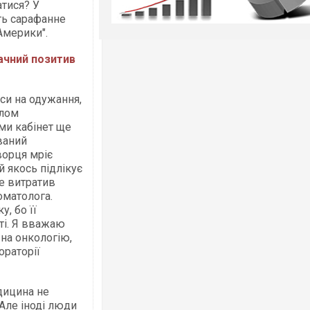
атися? У
ть сарафанне
 Америки".
ачний позитив
нси на одужання,
плом
ами кабінет ще
ваний
ворця мріє
й якось підлікує
е витратив
оматолога.
, бо її
ті. Я вважаю
на онкологію,
ораторії
дицина не
 Але іноді люди