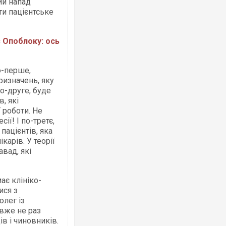
ий напад
ти пацієнтське
 Опоблоку: ось
о-перше,
ризначень, яку
о-друге, буде
, які
 роботи. Не
ії! І по-третє,
ацієнтів, яка
арів. У теорії
авад, які
ає клініко-
ися з
олег із
 вже не раз
ів і чиновників.