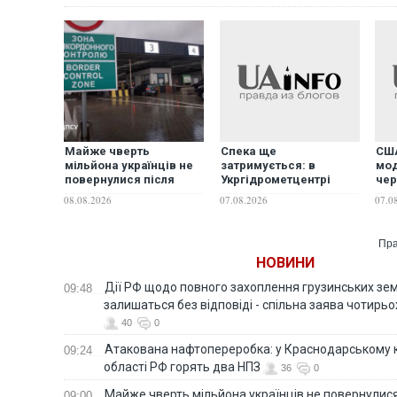
Майже чверть
Спека ще
США
мільйона українців не
затримується: в
мод
повернулися після
Укргідрометцентрі
чер
виїзду за кордон у
розповіли, якою завтра
Pat
08.08.2026
07.08.2026
07.0
першому півріччі
буде погода в Україні
Пра
НОВИНИ
Дії РФ щодо повного захоплення грузинських зе
09:48
залишаться без відповіді - спільна заява чотирьо
40
0
Атакована нафтопереробка: у Краснодарському к
09:24
області РФ горять два НПЗ
36
0
Майже чверть мільйона українців не повернулися 
09:00