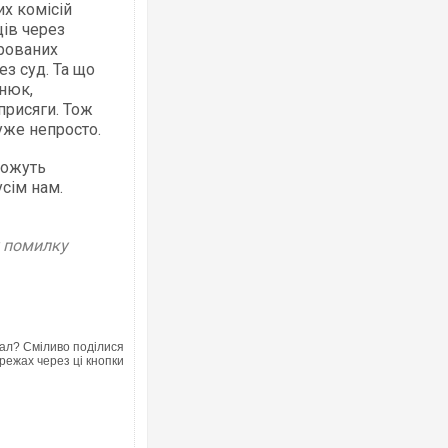
х комісій
щів через
трованих
ез суд. Та що
енюк,
присяги. Тож
уже непросто.
можуть
усім нам.
у помилку
ал? Сміливо поділися
режах через ці кнопки