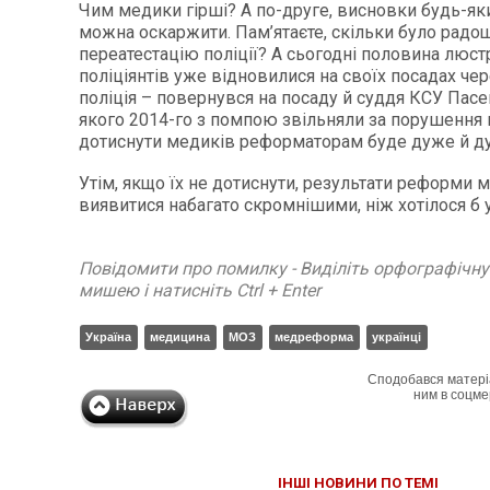
Чим медики гірші? А по-друге, висновки будь-яки
можна оскаржити. Пам’ятаєте, скільки було радо
переатестацію поліції? А сьогодні половина люс
поліціянтів уже відновилися на своїх посадах чер
поліція – повернувся на посаду й суддя КСУ Пас
якого 2014-го з помпою звільняли за порушення 
дотиснути медиків реформаторам буде дуже й д
Утім, якщо їх не дотиснути, результати реформи 
виявитися набагато скромнішими, ніж хотілося б 
Повідомити про помилку - Виділіть орфографічн
мишею і натисніть Ctrl + Enter
Україна
медицина
МОЗ
медреформа
українці
Сподобався матері
ним в соцме
ІНШІ НОВИНИ ПО ТЕМІ