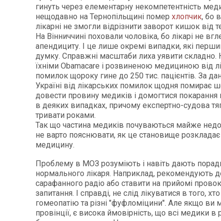
гинуть через елементарну некомпетентність меди
нещодавно на Тернопільщині помер
хлопчик
, бо 
лікарні не змогли відрізнити заворот кишок від т
На Вінниччині поховали чоловіка, бо лікарі не вгл
апендициту. І це лише окремі випадки, які перши
думку. Справжні масштаби лиха уявити складно. 
їхніми Obamacare і розвиненою медициною від л
помилок щороку гине до 250 тис. пацієнтів. За да
Україні від лікарських помилок щодня помирає ше
довести провину медиків і домогтися покарання
в деяких випадках, причому експертно-судова т
тривати роками.
Так що частина медиків почуваються майже недо
не варто пояснювати, як це становище розкладає
медицину.
Проблему в МОЗ розуміють і навіть дають поради
нормального лікаря. Наприклад, рекомендують д
сарафанного радіо або ставити на прийомі провок
запитання. І справді, не слід лікуватися в того, хт
гомеопатію та різні "фуфломіцини". Але якщо ви 
провінції, є висока ймовірність, що всі медики в 