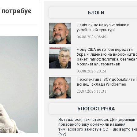
 потребує
БЛОГИ
Надія лише на культ жінки в
українській культурі
06.08.2026 08:49
Чому США не готові передати
Україні ліцензію на виробництв
ракет Patriot: політика, безпека 
можливі альтернативи
03.08.2026 20:24
Перспектива: ЗСУ добомблять і
всі інші склади Wildberries
23.07.2026 11:31
БЛОГОСТРІЧКА
Як гадалося, так і сталося. Для українців
призовного віку обмежили надання
тимчасового захисту в ЄС — що варто зн
(NV)