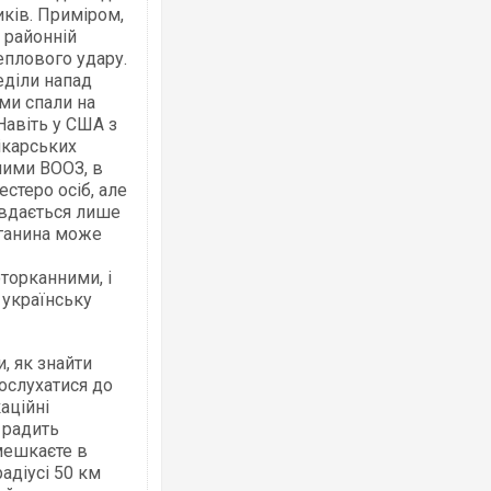
ків. Приміром,
в районній
еплового удару.
еділи напад
ми спали на
Навіть у США з
Ворог завдав комбінованого удару по
двоє поранених. Ще десятеро постра
ікарських
після атаки БПЛА по ринку на Сумщині
ними ВООЗ, в
стеро осіб, але
 вдається лише
яганина може
торканними, і
 українську
, як знайти
ослухатися до
аційні
Вже вивели на тести: Ferrari готує оно
о радить
позашляховика Purosangue. ВІДЕО
мешкаєте в
радіусі 50 км