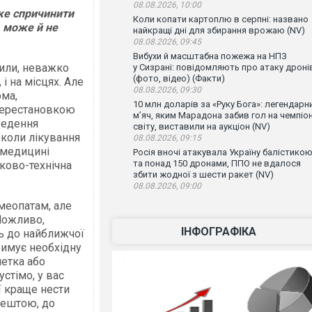
08.08.2026, 10:00
же спричинити
Коли копати картоплю в серпні: названо
А може й не
найкращі дні для збирання врожаю (NV)
08.08.2026, 09:45
Вибухи й масштабна пожежа на НПЗ
сили, неважко
у Сизрані: повідомляють про атаку дроні
(фото, відео) (Факти)
і на місцях. Але
08.08.2026, 09:30
рма,
10 млн доларів за «Руку Бога»: легендарн
перестановкою
м’яч, яким Марадона забив гол на чемпіон
уведення
світу, виставили на аукціон (NV)
околи лікування
08.08.2026, 09:15
 медицині
Росія вночі атакувала Україну балістико
та понад 150 дронами, ППО не вдалося
уково-технічна
збити жодної з шести ракет (NV)
08.08.2026, 09:00
меопатам, але
 Можливо,
ІНФОГРАФІКА
ть до найближчої
римує необхідну
летка або
стімо, у вас
ї краще нести
рештою, до