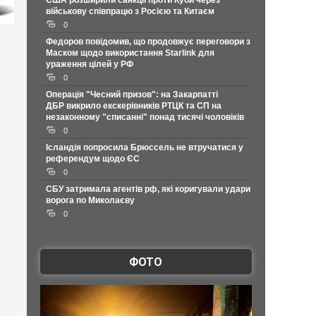
США розширили санкції проти Куби через
військову співпрацю з Росією та Китаєм
0
Федоров повідомив, що продовжує переговори з
Маском щодо використання Starlink для
ураження цілей у РФ
0
Операція "Чесний призов": на Закарпатті
ДБР викрило екскерівників РТЦК та СП на
незаконному "списанні" понад тисячі чоловіків
0
Ісландія попросила Брюссель не втручатися у
референдум щодо ЄС
0
СБУ затримала агентів рф, які коригували удари
ворога по Миколаєву
0
ФОТО