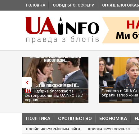
ГОЛОВНА
ОГЛЯД БЛОГОСФЕРИ
ОГЛЯД БЛОГОЖАБ
Експослу в США Ст
Підбірка блогожаб та
обрали запобіжний 
фотоприколів від UAINFO за 7
серпня
ПОЛІТИКА
СУСПІЛЬСТВО
ЕКОНОМІКА
Н
РОСІЙСЬКО-УКРАЇНСЬКА ВІЙНА
КОРОНАВІРУС COVID-19