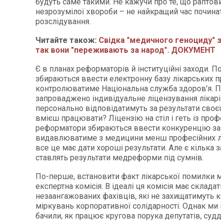
будуть саме такими. Не кажучи про те, що раптов
незрозумілої хвороби – не найкращий час почина
розслідування.
Читайте також:
Свідка "медичного геноциду" з
так вони "переживають за народ". ДОКУМЕНТ
Є в планах реформаторів й інституційні заходи. П
збираються ввести електронну базу лікарських п
контролюватиме Національна служба здоров’я. П
запроваджено індивідуальне ліцензування лікарів
персонально відповідатимуть за результати своєї
вмієш працювати? Ліцензію на стіл і геть із профес
реформатори збираються ввести конкуренцію за п
видавлюватиме з медицини менш професійних лік
все це має дати хороші результати. Але є кілька з
ставлять результати медреформи під сумнів.
По-перше, встановити факт лікарської помилки м
експертна комісія. В ідеалі ця комісія має складат
незаангажованих фахівців, які не захищатимуть к
міркувань корпоративної солідарності. Однак ми
бачили, як працює кругова порука депутатів, судд