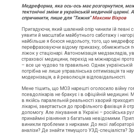
Медреформа, яка ось-ось має розгорнутися, мо
тектонічні зміни в українській медичній царині. 
спричинити, пише для "Тижня"
Максим Віхров
Пригадуючи, який шалений опір чинили їй певні 
уявити й масштаби майбутнього саботажу і нагорі, 
найбільше я боюся недольоту, того, що медрефо
перефразовуючи відому приказку, обмежиться 
ліжок у стаціонарі. Автономізація медзакладів, 
страхової медицини, перехід на міжнародні прот
– все це чудово та правильно. Однак українській
потрібна не лише управлінська оптимізація та на
модернізація, а й революція відповідальності.
Мене тішить, що МОЗ нарешті оголосило війну го
псевдолікарів не бракує і в офіційній медицині.
в якійсь паралельній реальності хворий приходи
лікарні, звертається до профільного фахівця й от
допомогу. Але лікування в Україні – російська ру
принаймні рівняння з багатьма невідомими. Припу
виникли проблеми з нирками. До якої лабораторі
аналізи? Де знайти тямущого УЗД-спеціаліста? З