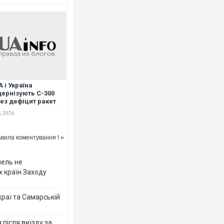
 і Україна
ернізують С-300
ез дефіцит ракет
riot, - ЗМІ
8.2026
вила коментування ! »
мель не
х країн Заходу
раї та Самарській
після виїзду за