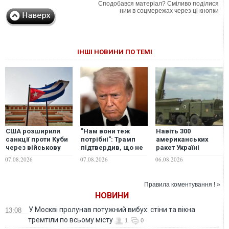
Сподобався матеріал? Сміливо поділися
ним в соцмережах через ці кнопки
ІНШІ НОВИНИ ПО ТЕМІ
США розширили
"Нам вони теж
Навіть 300
санкції проти Куби
потрібні": Трамп
американських
через військову
підтвердив, що не
ракет Україні
співпрацю з
надасть Україні
вистачить лише на
07.08.2026
07.08.2026
06.08.2026
Росією та Китаєм
перехоплювачі до
2,5-3 місяці
Patriot
активних
російських
Правила коментування ! »
обстрілів - експерт
НОВИНИ
У Москві пролунав потужний вибух: стіни та вікна
13:08
тремтіли по всьому місту
1
0