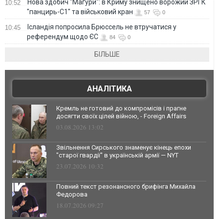
Нова здобич "Маґури": в Криму знищено ворожий ЗРГК
10:52
"панцирь-С1" та військовий кран
57
0
Ісландія попросила Брюссель не втручатися у
10:45
референдум щодо ЄС
84
0
БІЛЬШЕ
АНАЛІТИКА
Кремль не готовий до компромісів і прагне
досягти своїх цілей війною, - Foreign Affairs
03.08.2026 13:02
Звільнення Сирського знаменує кінець епохи
"старої гвардії" в українській армії — NYT
23.07.2026 10:32
Повний текст резонансного брифінга Михайла
Федорова
18.07.2026 09:27