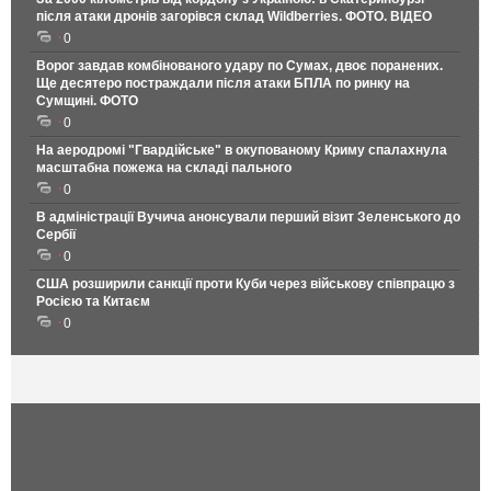
після атаки дронів загорівся склад Wildberries. ФОТО. ВІДЕО
0
Ворог завдав комбінованого удару по Сумах, двоє поранених.
Ще десятеро постраждали після атаки БПЛА по ринку на
Сумщині. ФОТО
0
На аеродромі "Гвардійське" в окупованому Криму спалахнула
масштабна пожежа на складі пального
0
В адміністрації Вучича анонсували перший візит Зеленського до
Сербії
0
США розширили санкції проти Куби через військову співпрацю з
Росією та Китаєм
0