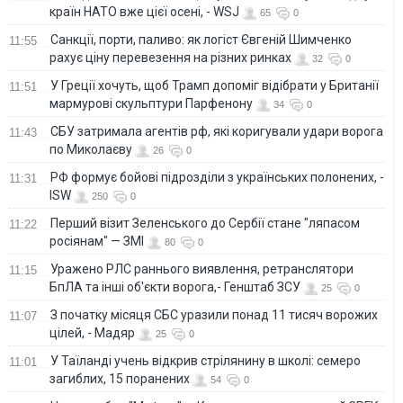
країн НАТО вже цієї осені, - WSJ
65
0
Санкції, порти, паливо: як логіст Євгеній Шимченко
11:55
рахує ціну перевезення на різних ринках
32
0
У Греції хочуть, щоб Трамп допоміг відібрати у Британії
11:51
мармурові скульптури Парфенону
34
0
СБУ затримала агентів рф, які коригували удари ворога
11:43
по Миколаєву
26
0
РФ формує бойові підрозділи з українських полонених, -
11:31
ISW
250
0
Перший візит Зеленського до Сербії стане "ляпасом
11:22
росіянам" — ЗМІ
80
0
Уражено РЛС раннього виявлення, ретранслятори
11:15
БпЛА та інші об'єкти ворога,- Генштаб ЗСУ
25
0
З початку місяця СБС уразили понад 11 тисяч ворожих
11:07
цілей, - Мадяр
25
0
У Таїланді учень відкрив стрілянину в школі: семеро
11:01
загиблих, 15 поранених
54
0