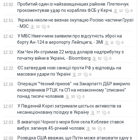
Пробитий один із найзахищеніших районів: Плетенчук
13:02
прокоментував удар по кораблях ФСБ у Керчі
12
0
Україна ніколи не визнає окупацію Росією частини Грузії
12:51
- МЗС
12
0
У МВС Німеччини заявили про відсутність зброї на
12:42
борту Ан-124 в аеропорту Лейпцига, - ЗМІ
11
0
Кім Чен Ин отримав 22 млрд доларів надприбутку з
12:32
початку війни в Україні, - Bloomberg
52
0
ЄС затвердив нові санкції проти РФ у відповідь на
12:22
масовані удари по Україні
27
0
Операція "Чесний призов": на Закарпатті ДБР викрило
12:16
екскерівників РТЦК та СП на незаконному "списанні"
понад тисячі чоловіків
33
0
У Південній Кореї затримали шістьох активістів за
12:07
несанкціоновану поїздку в Україну
77
0
В акваторії Чорного моря біля села Коблеве стався
12:03
вибух: загинув 45-річний чоловік
56
0
Розвідка США вважає, що Путін може атакувати одну з
12:00