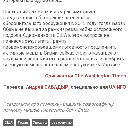
которым последнее слово.
Последний раз Белый дом рассматривал
предложение об отправке летального
оборонительного вооружения в 2015 году, тогда Барак
Обама не вышел за рамки чрезвычайно осторожного
подхода. Сдержанность США в этом вопросе не
принесла результата. Трампу,
продемонстрировавшему готовность предпринять
активные меры в Сирии, сейчас стоит отказаться от
неудачной политики его предшественника и одобрить
военную помощь летальным вооружением Украине.
Оригинал на The Washington Times
Перевод:
Андрей САБАДЫР
, специально для
UAINFO
Повідомити про помилку - Виділіть орфографічну
помилку мишею і натисніть Ctrl + Enter
США
Трамп
Украина
вооружение