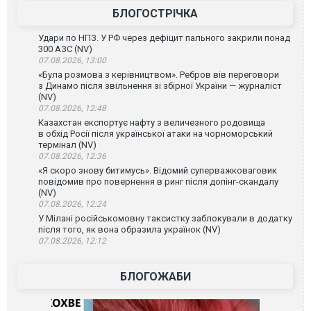
БЛОГОСТРІЧКА
Удари по НПЗ. У РФ через дефіцит пального закрили понад
300 АЗС (NV)
07.08.2026, 13:00
«Була розмова з керівництвом». Ребров вів переговори
з Динамо після звільнення зі збірної України — журналіст
(NV)
07.08.2026, 12:48
Казахстан експортує нафту з величезного родовища
в обхід Росії після української атаки на чорноморський
термінал (NV)
07.08.2026, 12:36
«Я скоро знову битимусь». Відомий суперважковаговик
повідомив про повернення в ринг після допінг-скандалу
(NV)
07.08.2026, 12:24
У Мілані російськомовну таксистку заблокували в додатку
після того, як вона образила українок (NV)
07.08.2026, 12:12
БЛОГОЖАБИ