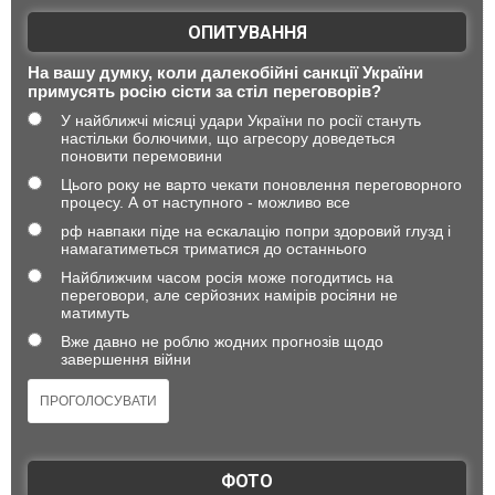
ОПИТУВАННЯ
На вашу думку, коли далекобійні санкції України
примусять росію сісти за стіл переговорів?
У найближчі місяці удари України по росії стануть
настільки болючими, що агресору доведеться
поновити перемовини
Цього року не варто чекати поновлення переговорного
процесу. А от наступного - можливо все
рф навпаки піде на ескалацію попри здоровий глузд і
намагатиметься триматися до останнього
Найближчим часом росія може погодитись на
переговори, але серйозних намірів росіяни не
матимуть
Вже давно не роблю жодних прогнозів щодо
завершення війни
ФОТО