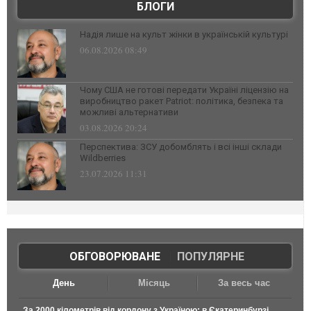
БЛОГИ
Надія лише на культ жінки в українській культурі
06.08.2026 08:49
Чому США не готові передати Україні ліцензію на
виробництво ракет Patriot: політика, безпека та
можливі альтернативи
03.08.2026 20:24
Перспектива: ЗСУ добомблять і всі інші склади
Wildberries
23.07.2026 11:31
ОБГОВОРЮВАНЕ
|
ПОПУЛЯРНЕ
День
Місяць
За весь час
За 2000 кілометрів від кордону з Україною: в Єкатеринбурзі