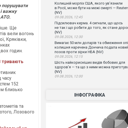
Колишній морпіх США, якого ув’язнили
о порушувати
в Росії, може бути на межі смерті — Reuter
 і важку
(NV)
 АТО.
09.08.2026, 12:45
Підсилювач керма. 4 сигнали, що щось
чіше. Ще
не так і що робити до того, як стане доро
(NV)
етів вели вогонь
09.08.2026, 12:30
ї, Кряківки,
Вимагає 50 млн доларів та обмеження опі
янках
колишня наречена Дончича подала нови
двох годин.
позов проти зірки НБА (NV)
09.08.2026, 12:15
В тривають
Шість найкорисніших видів бобових для
здоров’я — та що з ними можна приготув
(NV)
ротивник
09.08.2026, 12:00
 часу
истем 152
ом близько
ІНФОГРАФІКА
атометів та
отого, Лозового