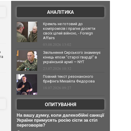
АНАЛІТИКА
Кремль не готовий до
компромісів і прагне досягти
своїх цілей війною, - Foreign
Affairs
03.08.2026 13:02
о
Звільнення Сирського знаменує
та
кінець епохи "старої гвардії" в
українській армії — NYT
23.07.2026 10:32
Повний текст резонансного
брифінга Михайла Федорова
18.07.2026 09:27
ОПИТУВАННЯ
На вашу думку, коли далекобійні санкції
України примусять росію сісти за стіл
переговорів?