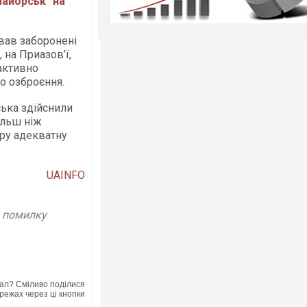
Майорськ" на
вав заборонені
 на Приазов’ї,
активно
о озброєння.
ська здійснили
ільш ніж
ору адекватну
UAINFO
у помилку
ал? Сміливо поділися
режах через ці кнопки