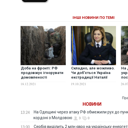
ІНШІ НОВИНИ ПО ТЕМІ
Доба на фронті: РФ
Складно, але можливо.
На 
продовжує ігнорувати
Чи доб'ється Україна
укр
домовленості
екстрадиції Наталії
по
Тристоронньої
Поклонської з Кабо-
вна
18.12.2021
19.10.2021
26.0
контактної групи
Верде
бой
Пра
НОВИНИ
На Одещині через атаку РФ обмежили рух до пунк
13:24
кордоні з Молдовою
3
0
Сербія виділить 2 млн євро на українську енергет
13:00