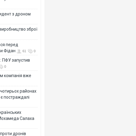
цидент з дроном
 виробництво зброї
ься перед
ни Фідан
61
0
а: ПФУ запустив
0
ям компанія вже
у чотирьох районах
 є постраждалі
українських
 Мохамеда Салаха
 проти дронів