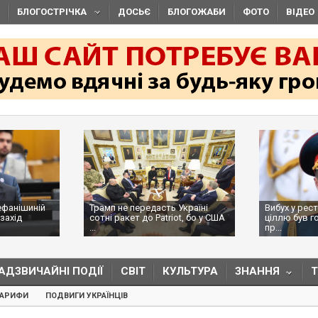
БЛОГОСТРІЧКА
ДОСЬЄ
БЛОГОЖАБИ
ФОТО
ВІДЕО
ефанішиній
Трамп не передасть Україні
Вибух у рес
захід
сотні ракет до Patriot, бо у США
ціллю був г
...
пр...
АДЗВИЧАЙНІ ПОДІЇ
СВІТ
КУЛЬТУРА
ЗНАННЯ
ТАРИФИ
ПОДВИГИ УКРАЇНЦІВ