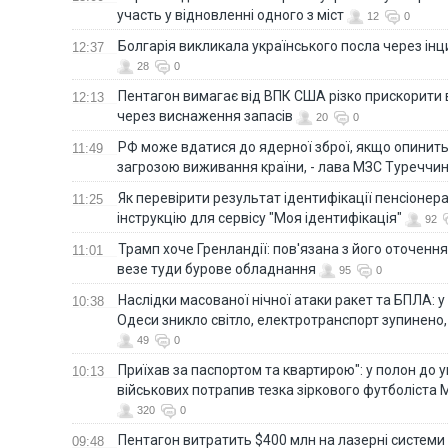
участь у відновленні одного з міст
12
0
Болгарія викликала українського посла через ін
12:37
28
0
Пентагон вимагає від ВПК США різко прискорити
12:13
через виснаження запасів
20
0
РФ може вдатися до ядерної зброї, якщо опинит
11:49
загрозою виживання країни, - лава МЗС Туреччи
Як перевірити результат ідентифікації пенсіонер
11:25
інструкцію для сервісу "Моя ідентифікація"
92
Трамп хоче Гренландії: пов'язана з його оточенн
11:01
везе туди бурове обладнання
95
0
Наслідки масованої нічної атаки ракет та БПЛА: 
10:38
Одеси зникло світло, електротранспорт зупинено,
49
0
Приїхав за паспортом та квартирою": у полон до 
10:13
військових потрапив тезка зіркового футболіста
320
0
Пентагон витратить $400 млн на лазерні системи
09:48