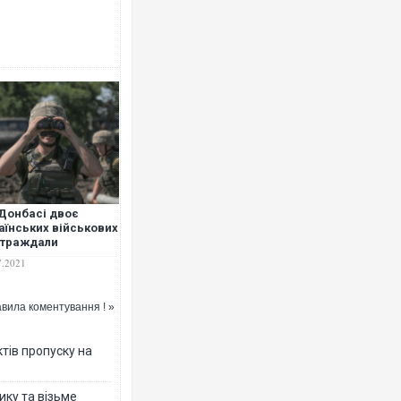
Ворог завдав комбінованого уда
двоє поранених. Ще десятеро п
після атаки БПЛА по ринку на Су
Донбасі двоє
аїнських військових
страждали
слідок обстрілів
7.2021
овиків — штаб ООС
вила коментування ! »
Приїхав за паспортом та кварти
тів пропуску на
до українських військових потр
зіркового футболіста Мохамеда
ику та візьме