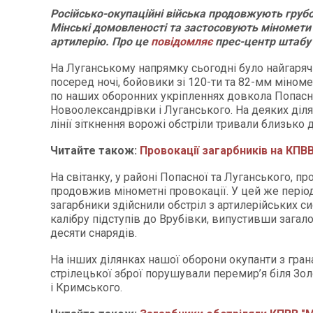
Російсько-окупаційні війська продовжують груб
Мінські домовленості та застосовують міномети
артилерію. Про це
повідомляє
прес-центр штабу
На Луганському напрямку сьогодні було найгаря
посеред ночі, бойовики зі 120-ти та 82-мм міном
по наших оборонних укріпленнях довкола Попасно
Новоолександрівки і Луганського. На деяких діл
лінії зіткнення ворожі обстріли тривали близько 
Читайте також:
Провокації загарбників на КПВ
На світанку, у районі Попасної та Луганського, п
продовжив мінометні провокації. У цей же період
загарбники здійснили обстріл з артилерійських с
калібру підступів до Врубівки, випустивши загал
десяти снарядів.
На інших ділянках нашої оборони окупанти з гран
стрілецької зброї порушували перемир’я біля Зол
і Кримського.