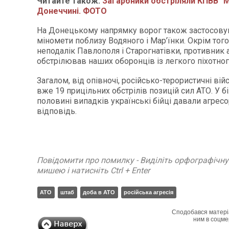
Читайте також:
Загарбники обстріляли КПВВ "
Донеччині. ФОТО
На Донецькому напрямку ворог також застосову
міномети поблизу Водяного і Мар’їнки. Окрім того,
неподалік Павлополя і Старогнатівки, противник 
обстрілював наших оборонців із легкого піхотног
Загалом, від опівночі, російсько-терористичні вій
вже 19 прицільних обстрілів позицій сил АТО. У б
половині випадків українські бійці давали агрес
відповідь.
Повідомити про помилку - Виділіть орфографічн
мишею і натисніть Ctrl + Enter
АТО
штаб
доба в АТО
російська агресія
Сподобався матері
ним в соцме