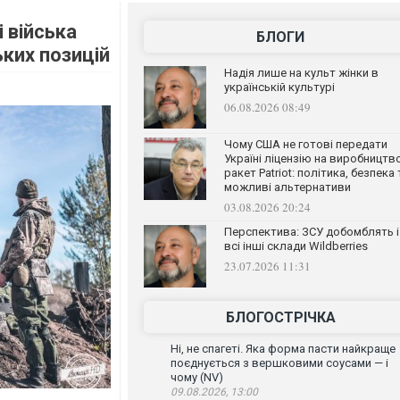
 війська
БЛОГИ
ьких позицій
Надія лише на культ жінки в
українській культурі
06.08.2026 08:49
Чому США не готові передати
Україні ліцензію на виробництв
ракет Patriot: політика, безпека 
можливі альтернативи
03.08.2026 20:24
Перспектива: ЗСУ добомблять і
всі інші склади Wildberries
23.07.2026 11:31
БЛОГОСТРІЧКА
Ні, не спагеті. Яка форма пасти найкраще
поєднується з вершковими соусами — і
чому (NV)
09.08.2026, 13:00