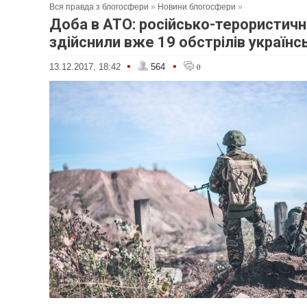
Вся правда з блогосфери
»
Новини блогосфери
»
Доба в АТО: російсько-терористичні
здійснили вже 19 обстрілів українс
•
•
13.12.2017, 18:42
564
0