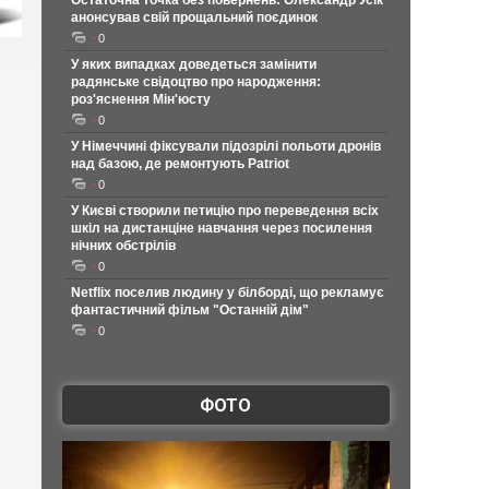
Остаточна точка без повернень: Олександр Усік
анонсував свій прощальний поєдинок
0
У яких випадках доведеться замінити
радянське свідоцтво про народження:
роз'яснення Мін'юсту
0
У Німеччині фіксували підозрілі польоти дронів
над базою, де ремонтують Patriot
0
У Києві створили петицію про переведення всіх
шкіл на дистанціне навчання через посилення
нічних обстрілів
0
Netflix поселив людину у білборді, що рекламує
фантастичний фільм "Останній дім"
0
ФОТО