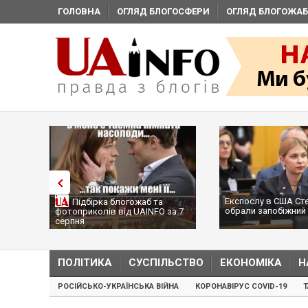
ГОЛОВНА
ОГЛЯД БЛОГОСФЕРИ
ОГЛЯД БЛОГОЖАБ
Експослу в США Ст
Підбірка блогожаб та
обрали запобіжний 
фотоприколів від UAINFO за 7
серпня
ПОЛІТИКА
СУСПІЛЬСТВО
ЕКОНОМІКА
Н
РОСІЙСЬКО-УКРАЇНСЬКА ВІЙНА
КОРОНАВІРУС COVID-19