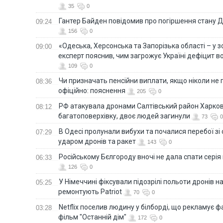
35
0
Гантер Байден повідомив про погіршення стану
09:24
156
0
«Одеська, Херсонська та Запорізька області – у зо
09:00
експерт пояснив, чим загрожує Україні дефіцит в
109
0
Чи призначать пенсійни виплати, якщо ніколи не
08:36
офіційно: пояснення
205
0
РФ атакувала дронами Салтівський район Харкова
08:12
багатоповерхівку, двоє людей загинули
73
0
В Одесі пролунали вибухи та почалися перебої зі с
07:29
ударом дронів та ракет
143
0
Російському Бєлгороду вночі не дала спати серія
06:33
126
0
У Німеччині фіксували підозрілі польоти дронів н
05:25
ремонтують Patriot
70
0
Netflix поселив людину у білборді, що рекламує 
03:28
фільм "Останній дім"
172
0