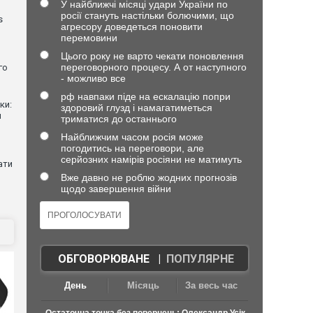
У найближчі місяці удари України по
росії стануть настільки болючими, що
s
агресору доведеться поновити
перемовини
Цього року не варто чекати поновлення
переговорного процесу. А от наступного
го
- можливо все
рф навпаки піде на ескалацію попри
ки:
здоровий глузд і намагатиметься
й
триматися до останнього
Найближчим часом росія може
погодитись на переговори, але
серйозних намірів росіяни не матимуть
ати
Вже давно не роблю жодних прогнозів
щодо завершення війни
ОБГОВОРЮВАНЕ
|
ПОПУЛЯРНЕ
День
Місяць
За весь час