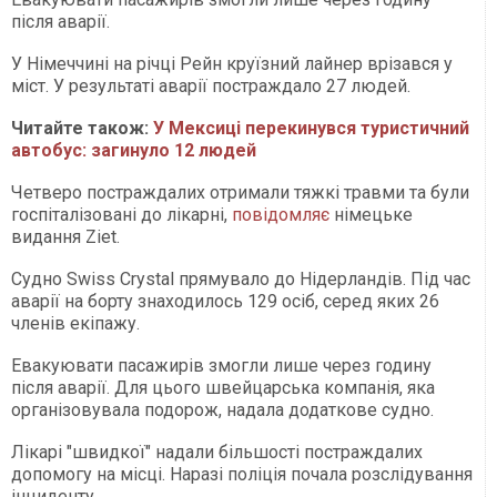
після аварії.
У Німеччині на річці Рейн круїзний лайнер врізався у
міст. У результаті аварії постраждало 27 людей.
Читайте також:
У Мексиці перекинувся туристичний
автобус: загинуло 12 людей
Четверо постраждалих отримали тяжкі травми та були
госпіталізовані до лікарні,
повідомляє
німецьке
видання Ziet.
Судно Swiss Crystal прямувало до Нідерландів. Під час
аварії на борту знаходилось 129 осіб, серед яких 26
членів екіпажу.
Евакуювати пасажирів змогли лише через годину
після аварії. Для цього швейцарська компанія, яка
організовувала подорож, надала додаткове судно.
Лікарі "швидкої" надали більшості постраждалих
допомогу на місці. Наразі поліція почала розслідування
інциденту.