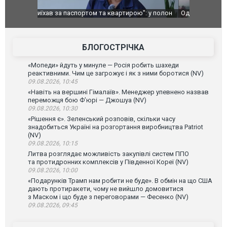
": у полон
Одесу накрила потужна злива з градом та
Вже вивели 
в тезка
ураганним вітром
позашляхов
лаха
БЛОГОСТРІЧКА
«Мопеди» йдуть у минуле — Росія робить шахеди
реактивними. Чим це загрожує і як з ними боротися (NV)
09.08.2026, 10:45
«Навіть на вершині Гімалаїв». Менеджер упевнено назвав
переможця бою Ф’юрі — Джошуа (NV)
09.08.2026, 10:30
«Рішення є». Зеленський розповів, скільки часу
знадобиться Україні на розгортання виробництва Patriot
(NV)
09.08.2026, 10:15
Литва розглядає можливість закупівлі систем ППО
та протидронних комплексів у Південної Кореї (NV)
09.08.2026, 10:00
«Подарунків Трамп нам робити не буде». В обмін на що США
дають протиракети, чому не вийшло домовитися
з Маском і що буде з переговорами — Фесенко (NV)
09.08.2026, 09:45