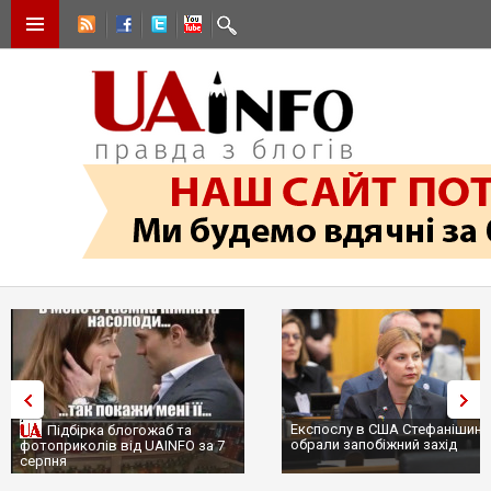
Експослу в США Стефанішині
Підбірка блогожаб та
обрали запобіжний захід
фотоприколів від UAINFO за 7
серпня