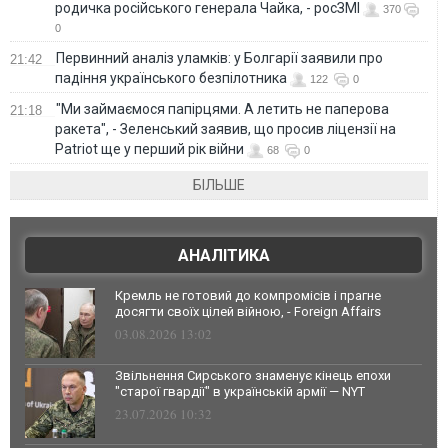
родичка російського генерала Чайка, - росЗМІ
370
0
Первинний аналіз уламків: у Болгарії заявили про
21:42
падіння українського безпілотника
122
0
"Ми займаємося папірцями. А летить не паперова
21:18
ракета", - Зеленський заявив, що просив ліцензії на
Patriot ще у перший рік війни
68
0
БІЛЬШЕ
АНАЛІТИКА
Кремль не готовий до компромісів і прагне
досягти своїх цілей війною, - Foreign Affairs
03.08.2026 13:02
Звільнення Сирського знаменує кінець епохи
"старої гвардії" в українській армії — NYT
23.07.2026 10:32