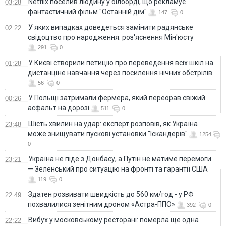
Netflix поселив людину у білборді, що рекламує
03:28
фантастичний фільм "Останній дім"
147
0
У яких випадках доведеться замінити радянське
02:22
свідоцтво про народження: роз'яснення Мін'юсту
291
0
У Києві створили петицію про переведення всіх шкіл на
01:28
дистанціне навчання через посилення нічних обстрілів
56
0
У Польщі затримали фермера, який переорав свіжий
00:26
асфальт на дорозі
511
0
Шість хвилин на удар: експерт розповів, як Україна
23:48
може знищувати пускові установки "Іскандерів"
1254
0
Україна не піде з Донбасу, а Путін не матиме перемоги
23:21
— Зеленський про ситуацію на фронті та гарантії США
119
0
Здатен розвивати швидкість до 560 км/год - у РФ
22:49
похвалилися зенітним дроном «Астра-ППО»
392
0
Вибух у московському ресторані: померла ще одна
22:22