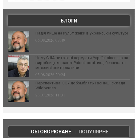
БЛОГИ
Надія лише на культ жінки в українській культурі
06.08.2026 08:49
Чому США не готові передати Україні ліцензію на
виробництво ракет Patriot: політика, безпека та
можливі альтернативи
03.08.2026 20:24
Перспектива: ЗСУ добомблять і всі інші склади
Wildberries
23.07.2026 11:31
ОБГОВОРЮВАНЕ
|
ПОПУЛЯРНЕ