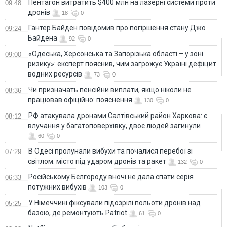
Пентагон витратить $400 млн на лазерні системи проти
09:48
дронів
18
0
Гантер Байден повідомив про погіршення стану Джо
09:24
Байдена
92
0
«Одеська, Херсонська та Запорізька області – у зоні
09:00
ризику»: експерт пояснив, чим загрожує Україні дефіцит
водних ресурсів
73
0
Чи призначать пенсійни виплати, якщо ніколи не
08:36
працював офіційно: пояснення
130
0
РФ атакувала дронами Салтівський район Харкова: є
08:12
влучання у багатоповерхівку, двоє людей загинули
60
0
В Одесі пролунали вибухи та почалися перебої зі
07:29
світлом: місто під ударом дронів та ракет
132
0
Російському Бєлгороду вночі не дала спати серія
06:33
потужних вибухів
103
0
У Німеччині фіксували підозрілі польоти дронів над
05:25
базою, де ремонтують Patriot
61
0