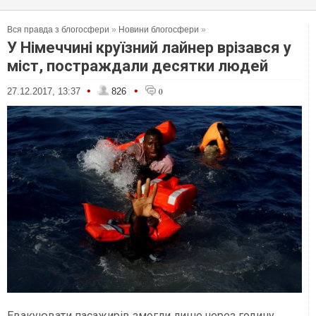
Вся правда з блогосфери
»
Новини блогосфери
»
У Німеччині круїзний лайнер врізався у
міст, постраждали десятки людей
•
•
27.12.2017, 13:37
826
0
Евакуювати пасажирів змогли лише через годину