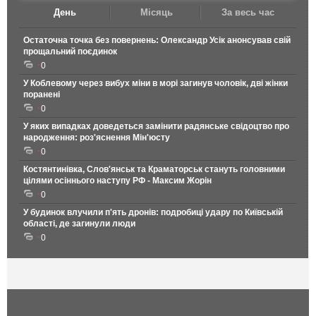
День
Місяць
За весь час
Остаточна точка без повернень: Олександр Усік анонсував свій
прощальний поєдинок
0
У Коблевому через вибух міни в морі загинув чоловік, дві жінки
поранені
0
У яких випадках доведеться замінити радянське свідоцтво про
народження: роз'яснення Мін'юсту
0
Костянтинівка, Слов'янськ та Краматорськ стануть головними
цілями осіннього наступу РФ - Максим Жорін
0
У будинок влучили п'ять дронів: подробиці удару по Київській
області, де загинули люди
0