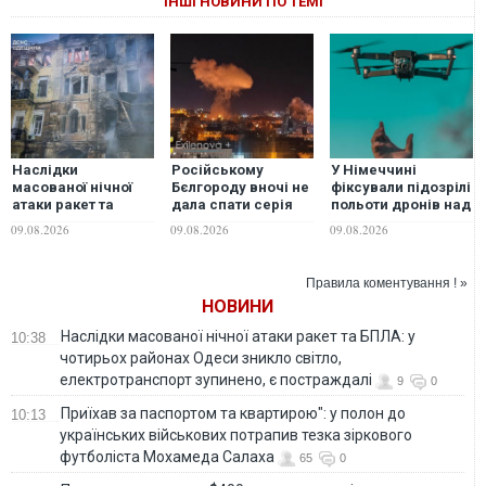
ІНШІ НОВИНИ ПО ТЕМІ
Наслідки
Російському
У Німеччині
масованої нічної
Бєлгороду вночі не
фіксували підозрілі
атаки ракет та
дала спати серія
польоти дронів над
БПЛА: у чотирьох
потужних вибухів
базою, де
09.08.2026
09.08.2026
09.08.2026
районах Одеси
ремонтують Patriot
зникло світло,
електротранспорт
Правила коментування ! »
зупинено, є
НОВИНИ
постраждалі
Наслідки масованої нічної атаки ракет та БПЛА: у
10:38
чотирьох районах Одеси зникло світло,
електротранспорт зупинено, є постраждалі
9
0
Приїхав за паспортом та квартирою": у полон до
10:13
українських військових потрапив тезка зіркового
футболіста Мохамеда Салаха
65
0