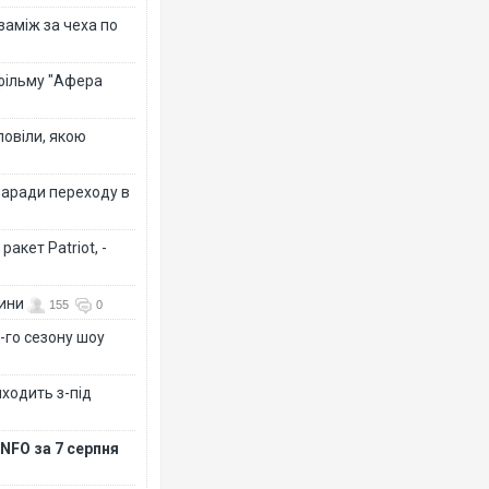
 заміж за чеха по
 фільму "Афера
повіли, якою
заради переходу в
акет Patriot, -
вини
155
0
-го сезону шоу
иходить з-під
NFO за 7 серпня