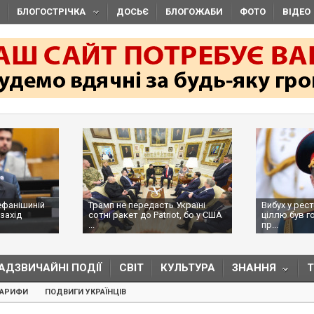
БЛОГОСТРІЧКА
ДОСЬЄ
БЛОГОЖАБИ
ФОТО
ВІДЕО
ефанішиній
Трамп не передасть Україні
Вибух у рес
захід
сотні ракет до Patriot, бо у США
ціллю був г
...
пр...
АДЗВИЧАЙНІ ПОДІЇ
СВІТ
КУЛЬТУРА
ЗНАННЯ
ТАРИФИ
ПОДВИГИ УКРАЇНЦІВ