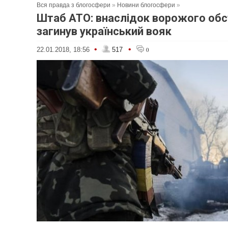
Вся правда з блогосфери
»
Новини блогосфери
»
Штаб АТО: внаслідок ворожого обс
загинув український вояк
•
•
22.01.2018, 18:56
517
0