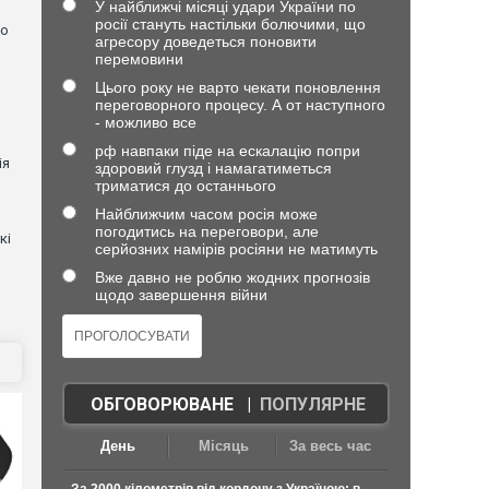
У найближчі місяці удари України по
росії стануть настільки болючими, що
но
агресору доведеться поновити
перемовини
Цього року не варто чекати поновлення
переговорного процесу. А от наступного
- можливо все
рф навпаки піде на ескалацію попри
ія
здоровий глузд і намагатиметься
триматися до останнього
Найближчим часом росія може
погодитись на переговори, але
кі
серйозних намірів росіяни не матимуть
Вже давно не роблю жодних прогнозів
щодо завершення війни
ОБГОВОРЮВАНЕ
|
ПОПУЛЯРНЕ
День
Місяць
За весь час