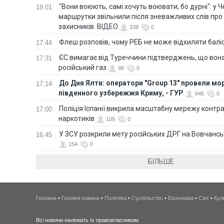
"Вони воюють, самі хочуть воювати, бо дурні": у 
18:01
маршрутки звільнили після зневажливих слів про
захисників. ВІДЕО
338
0
Флеш розповів, чому РЕБ не може відхиляти балі
17:44
ЄС вимагає від Туреччини підтверджень, що вона
17:31
російський газ
98
0
До Дня Ялти: оператори "Group 13" провели мо
17:14
південного узбережжя Криму, - ГУР
646
0
Поліція Іспанії викрила масштабну мережу контра
17:00
наркотиків
105
0
У ЗСУ розкрили мету російських ДРГ на Вовчанс
16:45
154
0
БІЛЬШЕ
Головна
•
Головні новини
•
Політика
•
Суспільство
•
Економіка
•
Світ
•
Кул
Всі новини належать їх правовласникам.