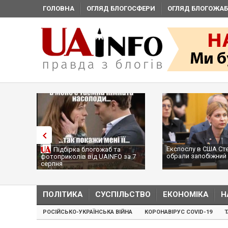
ГОЛОВНА
ОГЛЯД БЛОГОСФЕРИ
ОГЛЯД БЛОГОЖАБ
Експослу в США Ст
Підбірка блогожаб та
обрали запобіжний 
фотоприколів від UAINFO за 7
серпня
ПОЛІТИКА
СУСПІЛЬСТВО
ЕКОНОМІКА
Н
РОСІЙСЬКО-УКРАЇНСЬКА ВІЙНА
КОРОНАВІРУС COVID-19