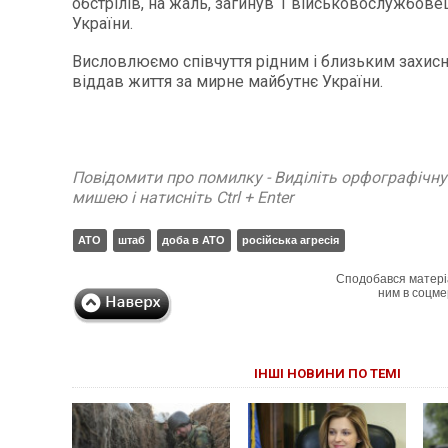
обстрілів, на жаль, загинув 1 військовослужбов
України.
Висловлюємо співчуття рідним і близьким захисн
віддав життя за мирне майбутнє України.
Повідомити про помилку - Виділіть орфографічн
мишею і натисніть Ctrl + Enter
АТО
штаб
доба в АТО
російська агресія
Сподобався матері
ним в соцме
ІНШІ НОВИНИ ПО ТЕМІ