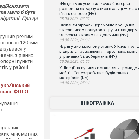
«Не їдять як усі». Італійська блогерка
 здійснювати
розповіла як харчуються італійці — вчас
яке мало б бути
п’ють еспресо (NV)
відстані. Про це
08.08.2026, 07:01
Окупанти зірвали церемонію прощання
з керівником пошукової групи Плацдарм
Олексієм Юковим на Донеччині (NV)
порушив режим
08.08.2026, 06:31
вогонь зі 120-мм
«Були у виснаженому стані». У Києві поліц
візувався у
відкрила провадження через неналежне
вами, з різних
утримання 32 доберманів (NV)
опорні пункти
08.08.2026, 06:01
тів у районі
У Швеції на вулицях встановини громадсь
меблі — їх переробили з будівельних
матеріалів (NV)
08.08.2026, 05:31
 український
нська. ФОТО
ІНФОГРАФІКА
мування
ях
ицільних
рожих мінометних