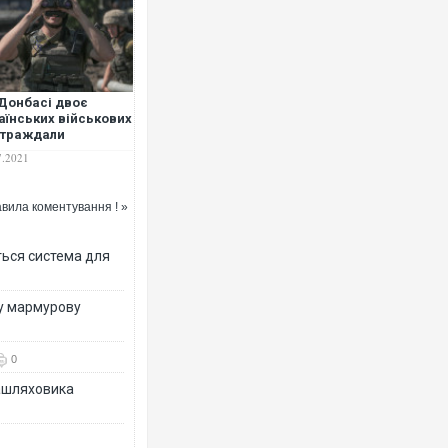
Донбасі двоє
аїнських військових
Ворог завдав комбінованого
страждали
двоє поранених. Ще десяте
слідок обстрілів
7.2021
після атаки БПЛА по ринку 
овиків — штаб ООС
вила коментування ! »
ться система для
ву мармурову
0
зашляховика
Вже вивели на тести: Ferrar
позашляховика Purosangue