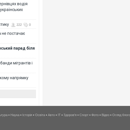
Чернівцях водія
 українських
стику
222
0
 не постачає
рський парад біля
банди мігрантів і
ькому напрямку
ьтура
•
Наука
•
Історія
•
Освіта
•
Авто
•
IT
•
Здоров'я
•
Спорт
•
Фото
•
Відео
•
Огляд блог