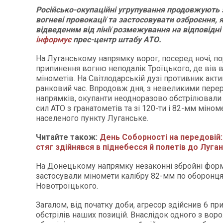
Російсько-окупаційні угрупування продовжують
вогневі провокації та застосовувати озброєння, 
відведеним від лінії розмежування на відповідні 
інформує
прес-центр штабу АТО.
На Луганському напрямку ворог, посеред ночі, 
припинення вогню неподалік Троїцького, де вів 
мінометів. На Світлодарській дузі противник акти
ранковий час. Впродовж дня, з невеликими перер
напрямків, окупанти неодноразово обстрілювали 
сил АТО з гранатометів та зі 120-ти і 82-мм міноме
населеного пункту Луганське.
Читайте також:
День Соборності на передовій:
стяг здійнявся в піднебесся й полетів до Луга
На Донецькому напрямку незаконні збройні фор
застосували міномети калібру 82-мм по оборонц
Новотроїцького.
Загалом, від початку доби, агресор здійснив 6 пр
обстрілів наших позицій. Внаслідок одного з во