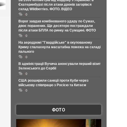
За 2000 кілометрів від кордону з Україною: в
Єкатеринбурзі після атаки дронів загорівся
склад Wildberries. ФОТО. ВІДЕО
0
Ворог завдав комбінованого удару по Сумах,
двоє поранених. Ще десятеро постраждали
після атаки БПЛА по ринку на Сумщині. ФОТО
0
На аеродромі "Гвардійське" в окупованому
Криму спалахнула масштабна пожежа на складі
пального
0
В адміністрації Вучича анонсували перший візит
Зеленського до Сербії
0
США розширили санкції проти Куби через
військову співпрацю з Росією та Китаєм
0
ФОТО