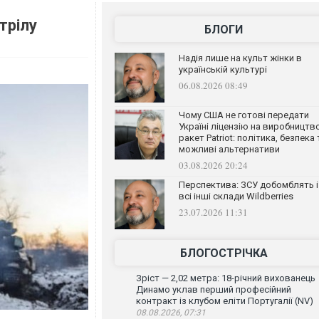
трілу
БЛОГИ
Надія лише на культ жінки в
українській культурі
06.08.2026 08:49
Чому США не готові передати
Україні ліцензію на виробництв
ракет Patriot: політика, безпека 
можливі альтернативи
03.08.2026 20:24
Перспектива: ЗСУ добомблять і
всі інші склади Wildberries
23.07.2026 11:31
БЛОГОСТРІЧКА
Зріст — 2,02 метра: 18-річний вихованець
Динамо уклав перший професійний
контракт із клубом еліти Португалії (NV)
08.08.2026, 07:31