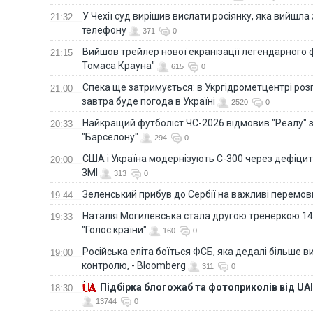
У Чехії суд вирішив вислати росіянку, яка вийшла
21:32
телефону
371
0
Вийшов трейлер нової екранізації легендарного
21:15
Томаса Крауна"
615
0
Спека ще затримується: в Укргідрометцентрі роз
21:00
завтра буде погода в Україні
2520
0
Найкращий футболіст ЧС-2026 відмовив "Реалу" 
20:33
"Барселону"
294
0
США і Україна модернізують С-300 через дефіцит р
20:00
ЗМІ
313
0
Зеленський прибув до Сербії на важливі перемо
19:44
Наталія Могилевська стала другою тренеркою 14
19:33
"Голос країни"
160
0
Російська еліта боїться ФСБ, яка дедалі більше в
19:00
контролю, - Bloomberg
311
0
Підбірка блогожаб та фотоприколів від UAI
18:30
13744
0