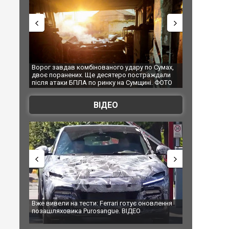
 удару по Сумах,
За 2000 кілометрів від кордону з Україною: в
"Мо
ро постраждали
Єкатеринбурзі після атаки дронів загорівся
суп
на Сумщині. ФОТО
склад Wildberries. ФОТО. ВІДЕО
ВІДЕО
i готує оновлення
Вийшов трейлер нової екранізації легендарного
Зе
. ВІДЕО
фільму "Афера Томаса Крауна"
пе