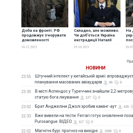
Доба на фронті: РФ
Складно, але можливо.
На 
продовжує ігнорувати
Чи доб'ється Україна
укр
домовленості
екстрадиції Наталії
по
Тристоронньої
Поклонської з Кабо-
вна
18.12.2021
19.10.2021
26.0
контактної групи
Верде
бой
Пра
НОВИНИ
Штучний інтелект у китайській армії: впроваджує
23:55
планування масованих авіаударів
96
0
В місті Аспендос у Туреччині знайшли 2,2-метро
23:30
статую бога лікування
127
0
Брат Анджеліни Джолі зробив камінг-аут
23:02
426
Вже вивели на тести: Ferrari готує оновлення по
22:33
Purosangue. ВІДЕО
117
0
Магнітні бурі: прогноз на вихідні
22:02
1096
0