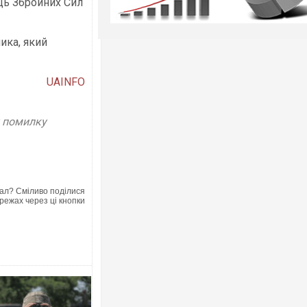
ець Збройних Сил
ика, який
UAINFO
у помилку
ал? Сміливо поділися
режах через ці кнопки