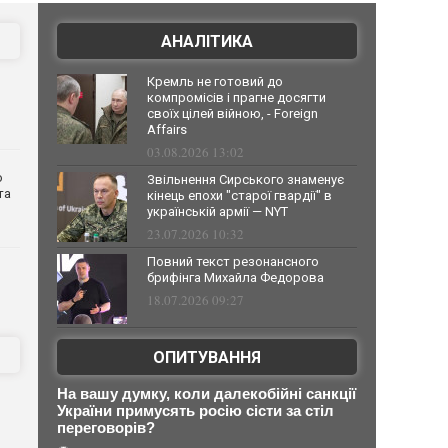
АНАЛІТИКА
Кремль не готовий до
компромісів і прагне досягти
своїх цілей війною, - Foreign
Affairs
03.08.2026 13:02
о
Звільнення Сирського знаменує
та
кінець епохи "старої гвардії" в
українській армії — NYT
23.07.2026 10:32
Повний текст резонансного
брифінга Михайла Федорова
18.07.2026 09:27
ОПИТУВАННЯ
На вашу думку, коли далекобійні санкції
України примусять росію сісти за стіл
переговорів?