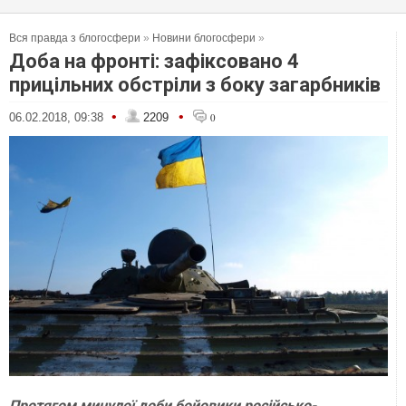
Вся правда з блогосфери
»
Новини блогосфери
»
Доба на фронті: зафіксовано 4
прицільних обстріли з боку загарбників
•
•
06.02.2018, 09:38
2209
0
Протягом минулої доби бойовики російсько-