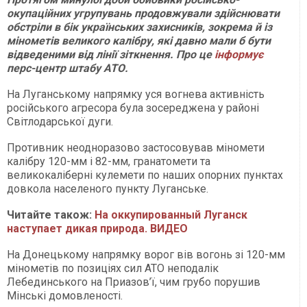
окупаційних угрупувань продовжували здійснювати
обстріли в бік українських захисників, зокрема й із
мінометів великого калібру, які давно мали б бути
відведеними від лінії зіткнення. Про це
інформує
перс-центр штабу АТО.
На Луганському напрямку уся вогнева активність
російського агресора була зосереджена у районі
Світлодарської дуги.
Противник неодноразово застосовував міномети
калібру 120-мм і 82-мм, гранатомети та
великокаліберні кулемети по наших опорних пунктах
довкола населеного пункту Луганське.
Читайте також:
На оккупированный Луганск
наступает дикая природа. ВИДЕО
На Донецькому напрямку ворог вів вогонь зі 120-мм
мінометів по позиціях сил АТО неподалік
Лебединського на Приазов’ї, чим грубо порушив
Мінські домовленості.