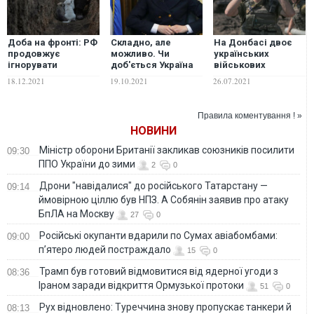
Доба на фронті: РФ
Складно, але
На Донбасі двоє
продовжує
можливо. Чи
українських
ігнорувати
доб'ється Україна
військових
домовленості
екстрадиції Наталії
постраждали
18.12.2021
19.10.2021
26.07.2021
Тристоронньої
Поклонської з
внаслідок обстрілів
контактної групи
Кабо-Верде
бойовиків — штаб
ООС
Правила коментування ! »
НОВИНИ
Міністр оборони Британії закликав союзників посилити
09:30
ППО України до зими
2
0
Дрони "навідалися" до російського Татарстану —
09:14
ймовірною ціллю був НПЗ. А Собянін заявив про атаку
БпЛА на Москву
27
0
Російські окупанти вдарили по Сумах авіабомбами:
09:00
п’ятеро людей постраждало
15
0
Трамп був готовий відмовитися від ядерної угоди з
08:36
Іраном заради відкриття Ормузької протоки
51
0
Рух відновлено: Туреччина знову пропускає танкери й
08:13