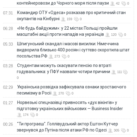
контейнеровози до Чорного моря після паузи
42
0
Командир ОТУ «Одеса» розказав про критичний стан
07:31
окупантів на Кінбурні
159
0
«Не будь байдужим»: у 22 містах Польщі пройшли
06:28
масштабні акції проти нападів на українців
120
0
Шпигунський скандал і масові висилки: Німеччина
05:33
видворила близько 400 росіян і суттєво скоротила штат
посольства РФ
273
0
Студентам можуть скасувати пенсію по втраті
03:28
годувальника: у ПФУ назвали чотири причини
111
0
Українська розвідка зафіксувала ознаки зростаючого
02:29
песимізму в Росії
270
0
Норвезькі спецназівці привносять «дух вікінгів» у
01:27
підготовку українських військових — Business Insider
174
0
"Ти програєш". Голлівудський актор Ештон Кутчер
00:26
звернувся до Путіна після атаки РФ по Одесі
305
0