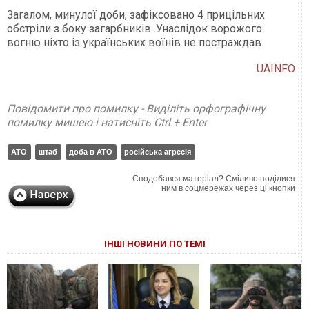
Загалом, минулої доби, зафіксовано 4 прицільних
обстріли з боку загарбників. Унаслідок ворожого
вогню ніхто із українських воїнів не постраждав.
UAINFO
Повідомити про помилку - Виділіть орфографічну
помилку мишею і натисніть Ctrl + Enter
АТО
штаб
доба в АТО
російська агресія
Сподобався матеріал? Сміливо поділися
ним в соцмережах через ці кнопки
ІНШІ НОВИНИ ПО ТЕМІ