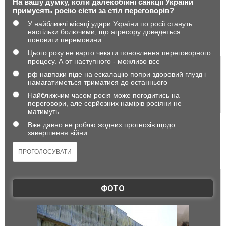
На вашу думку, коли далекобійні санкції України
примусять росію сісти за стіл переговорів?
У найближчі місяці удари України по росії стануть
настільки болючими, що агресору доведеться
поновити перемовини
Цього року не варто чекати поновлення переговорного
процесу. А от наступного - можливо все
рф навпаки піде на ескалацію попри здоровий глузд і
намагатиметься триматися до останнього
Найближчим часом росія може погодитись на
переговори, але серйозних намірів росіяни не
матимуть
Вже давно не роблю жодних прогнозів щодо
завершення війни
ФОТО