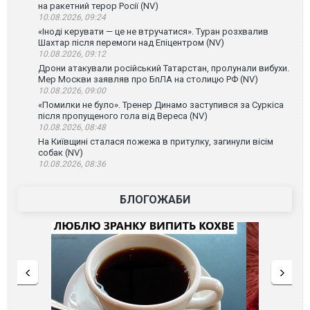
на ракетний терор Росії (NV)
10.08.2026, 09:24
«Іноді керувати — це не втручатися». Туран розхвалив
Шахтар після перемоги над Епіцентром (NV)
10.08.2026, 09:12
Дрони атакували російський Татарстан, пролунали вибухи.
Мер Москви заявляв про БпЛА на столицю РФ (NV)
10.08.2026, 09:00
«Помилки не було». Тренер Динамо заступився за Суркіса
після пропущеного гола від Вереса (NV)
10.08.2026, 08:48
На Київщині сталася пожежа в притулку, загинули вісім
собак (NV)
10.08.2026, 08:36
БЛОГОЖАБИ