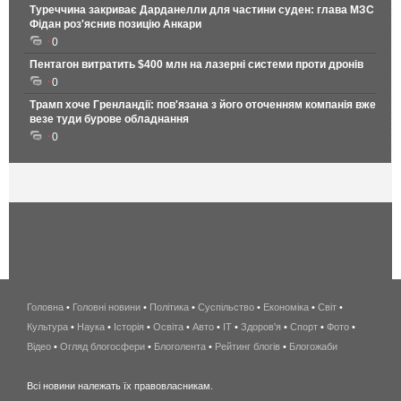
Туреччина закриває Дарданелли для частини суден: глава МЗС
Фідан роз'яснив позицію Анкари
0
Пентагон витратить $400 млн на лазерні системи проти дронів
0
Трамп хоче Гренландії: пов'язана з його оточенням компанія вже
везе туди бурове обладнання
0
Головна
•
Головні новини
•
Політика
•
Суспільство
•
Економіка
беспроводной
•
Світ
•
Культура
•
Наука
•
Історія
•
Освіта
•
Авто
•
IT
•
Здоров'я
интернет
•
Спорт
•
Фото
•
Відео
•
Огляд блогосфери
•
Блоголента
•
Рейтинг блогів
киев
•
Блогожаби
и
Всі новини належать їх правовласникам.
область