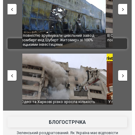
 завод
В Одесі та Харкові різко зросла кількість
Ворог завд
 100%
постраждалих від обстрілу РФ
двоє пора
ВІДЕО
після атак
ькість
У парламенті Косово прем'єра закидали яйцями
Приїхав за
до українс
зіркового 
БЛОГОСТРІЧКА
Зеленський роздратований. Як Україна має відповісти