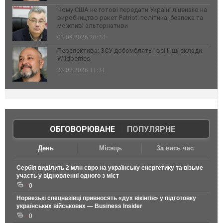
Чому США не готові передати Україні ліцензію на
виробництво ракет Patriot: політика, безпека та
можливі альтернативи
03.08.2026 20:24
Перспектива: ЗСУ добомблять і всі інші склади
Wildberries
23.07.2026 11:31
ОБГОВОРЮВАНЕ
|
ПОПУЛЯРНЕ
День
Місяць
За весь час
Сербія виділить 2 млн євро на українську енергетику та візьме
участь у відновленні одного з міст
0
Норвезькі спецназівці привносять «дух вікінгів» у підготовку
українських військових — Business Insider
0