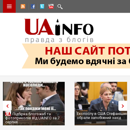
Експослу в США Стефанішині
Підбірка блогожаб та
обрали запобіжний захід
фотоприколів від UAINFO за 7
серпня