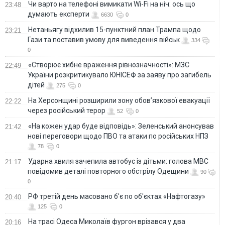
Чи варто на телефонi вимикати Wi-Fi на ніч: ось що
23:48
думають експерти
6630
0
Нетаньягу відхилив 15-пунктний план Трампа щодо
23:21
Гази та поставив умову для виведення військ
334
0
«Створює хибне враження рівнозначності»: МЗС
22:49
України розкритикувало ЮНІСЕФ за заяву про загибель
дітей
275
0
На Херсонщині розширили зону обов’язкової евакуації
22:22
через російський терор
52
0
«На кожен удар буде відповідь»: Зеленський анонсував
21:42
нові переговори щодо ПВО та атаки по російських НПЗ
78
0
Ударна хвиля зачепила автобус із дітьми: голова МВС
21:17
повідомив деталі повторного обстрілу Одещини
90
0
РФ третій день масовано б'є по об'єктах «Нафтогазу»
20:40
125
0
На трасі Одеса Миколаїв фургон врізався у два
20:16