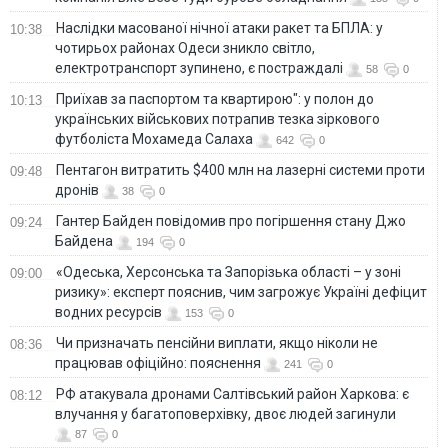
Наслідки масованої нічної атаки ракет та БПЛА: у
10:38
чотирьох районах Одеси зникло світло,
електротранспорт зупинено, є постраждалі
58
0
Приїхав за паспортом та квартирою": у полон до
10:13
українських військових потрапив тезка зіркового
футболіста Мохамеда Салаха
642
0
Пентагон витратить $400 млн на лазерні системи проти
09:48
дронів
38
0
Гантер Байден повідомив про погіршення стану Джо
09:24
Байдена
194
0
«Одеська, Херсонська та Запорізька області – у зоні
09:00
ризику»: експерт пояснив, чим загрожує Україні дефіцит
водних ресурсів
153
0
Чи призначать пенсійни виплати, якщо ніколи не
08:36
працював офіційно: пояснення
241
0
РФ атакувала дронами Салтівський район Харкова: є
08:12
влучання у багатоповерхівку, двоє людей загинули
87
0