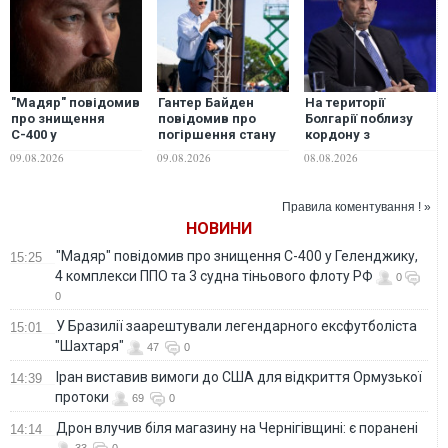
"Мадяр" повідомив
Гантер Байден
На території
про знищення
повідомив про
Болгарії поблизу
С-400 у
погіршення стану
кордону з
Геленджику, 4
Джо Байдена
Румунією впав та
09.08.2026
09.08.2026
08.08.2026
комплекси ППО та 3
вибухнув
судна тіньового
невідомий
флоту РФ
безпілотник
Правила коментування ! »
НОВИНИ
"Мадяр" повідомив про знищення С-400 у Геленджику,
15:25
4 комплекси ППО та 3 судна тіньового флоту РФ
0
0
У Бразилії заарештували легендарного ексфутболіста
15:01
"Шахтаря"
47
0
Іран виставив вимоги до США для відкриття Ормузької
14:39
протоки
69
0
Дрон влучив біля магазину на Чернігівщині: є поранені
14:14
33
0