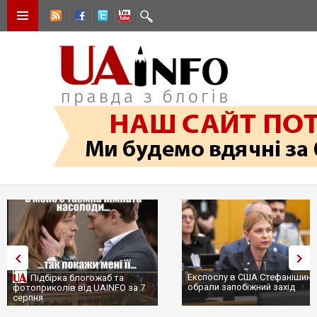
Експослу в США Стефанішиній
Підбірка блогожаб та
обрали запобіжний захід
фотоприколів від UAINFO за 7
серпня