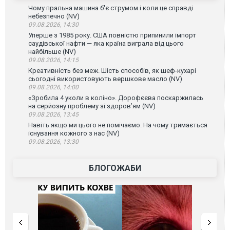
Чому пральна машина б'є струмом і коли це справді
небезпечно (NV)
09.08.2026, 14:30
Уперше з 1985 року. США повністю припинили імпорт
саудівської нафти — яка країна виграла від цього
найбільше (NV)
09.08.2026, 14:15
Креативність без меж. Шість способів, як шеф-кухарі
сьогодні використовують вершкове масло (NV)
09.08.2026, 14:00
«Зробила 4 уколи в коліно». Дорофєєва поскаржилась
на серйозну проблему зі здоров’ям (NV)
09.08.2026, 13:45
Навіть якщо ми цього не помічаємо. На чому тримається
існування кожного з нас (NV)
09.08.2026, 13:30
БЛОГОЖАБИ