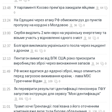
У парламенті Косово прем'єра закидали яйцями
13:48
64
0
На Одещині через атаку РФ обмежили рух до пунктів
13:24
пропуску на кордоні з Молдовою
36
0
Сербія виділить 2 млн євро на українську енергетику та
13:00
візьме участь у відновленні одного з міст
32
0
Болгарія викликала українського посла через інцидент
12:37
з дроном
61
0
Пентагон вимагає від ВПК США різко прискорити
12:13
виробництво зброї через виснаження запасів
34
0
РФ може вдатися до ядерної зброї, якщо опиниться
11:49
перед загрозою виживання країни, - лава МЗС
Туреччини Фідан
109
0
Як перевірити результат ідентифікації пенсіонера: ПФУ
11:25
запустив інструкцію для сервісу "Моя ідентифікація"
331
0
Трамп хоче Гренландії: пов'язана з його оточенням
11:01
компанія вже везе туди бурове обладнання
135
0