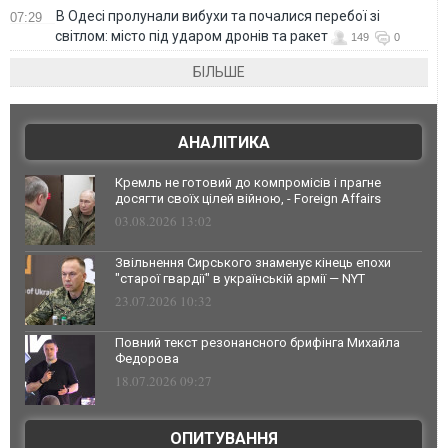
В Одесі пролунали вибухи та почалися перебої зі
07:29
світлом: місто під ударом дронів та ракет
149
0
БІЛЬШЕ
АНАЛІТИКА
Кремль не готовий до компромісів і прагне
досягти своїх цілей війною, - Foreign Affairs
03.08.2026 13:02
Звільнення Сирського знаменує кінець епохи
"старої гвардії" в українській армії — NYT
23.07.2026 10:32
Повний текст резонансного брифінга Михайла
Федорова
18.07.2026 09:27
ОПИТУВАННЯ