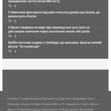
народження: роз'яснення Мін'юсту
0
У Німеччині фіксували підозрілі польоти дронів над базою, де
ремонтують Patriot
0
У Києві створили петицію про переведення всіх шкіл на
дистанціне навчання через посилення нічних обстрілів
0
Netflix поселив людину у білборді, що рекламує фантастичний
фільм "Останній дім"
0
Головна
•
Головні новини
•
Політика
•
Суспільство
•
Економіка
беспроводной
•
Світ
•
Культура
•
Наука
•
Історія
•
Освіта
•
Авто
•
IT
•
Здоров'я
интернет
•
Спорт
•
Фото
•
Відео
•
Огляд блогосфери
•
Блоголента
•
Рейтинг блогів
киев
•
Блогожаби