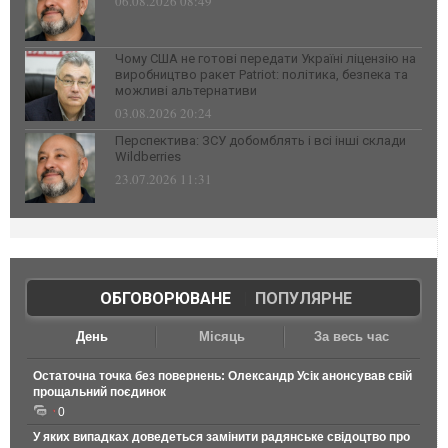
06.08.2026 08:49
Чому США не готові передати Україні ліцензію на
виробництво ракет Patriot: політика, безпека та
можливі альтернативи
03.08.2026 20:24
Перспектива: ЗСУ добомблять і всі інші склади
Wildberries
23.07.2026 11:31
ОБГОВОРЮВАНЕ
|
ПОПУЛЯРНЕ
День
Місяць
За весь час
Остаточна точка без повернень: Олександр Усік анонсував свій
прощальний поєдинок
0
У яких випадках доведеться замінити радянське свідоцтво про