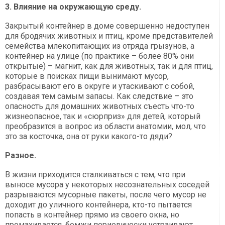
3. Влияние на окружающую среду.
Закрытый контейнер в доме совершенно недоступен
для бродячих животных и птиц, кроме представителей
семейства млекопитающих из отряда грызунов, а
контейнер на улице (по практике – более 80% они
открытые) – магнит, как для животных, так и для птиц,
которые в поисках пищи вынимают мусор,
разбрасывают его в округе и утаскивают с собой,
создавая тем самым запасы. Как следствие – это
опасность для домашних животных съесть что-то
жизнеопасное, так и «сюрприз» для детей, который
преобразится в вопрос из области анатомии, мол, что
это за косточка, она от руки какого-то дяди?
Разное.
В жизни приходится сталкиваться с тем, что при
выносе мусора у некоторых несознательных соседей
разрываются мусорные пакеты, после чего мусор не
доходит до уличного контейнера, кто-то пытается
попасть в контейнер прямо из своего окна, но
промахивается, бомжи периодически устраивают