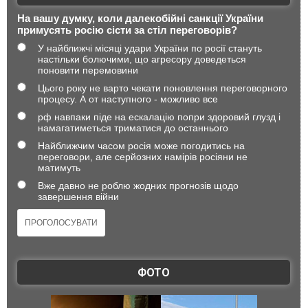
На вашу думку, коли далекобійні санкції України
примусять росію сісти за стіл переговорів?
У найближчі місяці удари України по росії стануть
настільки болючими, що агресору доведеться
поновити перемовини
Цього року не варто чекати поновлення переговорного
процесу. А от наступного - можливо все
рф навпаки піде на ескалацію попри здоровий глузд і
намагатиметься триматися до останнього
Найближчим часом росія може погодитись на
переговори, але серйозних намірів росіяни не
матимуть
Вже давно не роблю жодних прогнозів щодо
завершення війни
ФОТО