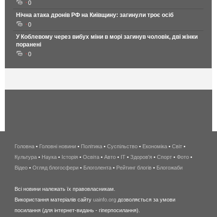
0
Нічна атака дронів РФ на Київщину: загинули троє осіб
0
У Коблевому через вибух міни в морі загинув чоловік, дві жінки
поранені
0
Головна
•
Головні новини
•
Політика
•
Суспільство
•
Економіка
беспроводной
•
Світ
•
Культура
•
Наука
•
Історія
•
Освіта
•
Авто
•
IT
•
Здоров'я
интернет
•
Спорт
•
Фото
•
Відео
•
Огляд блогосфери
•
Блоголента
•
Рейтинг блогів
киев
•
Блогожаби
и
Всі новини належать їх правовласникам.
область
Використання матеріалів сайту
uainfo.org
дозволяється за умови
wimax
посилання (для інтернет-видань - гіперпосилання).
интернет