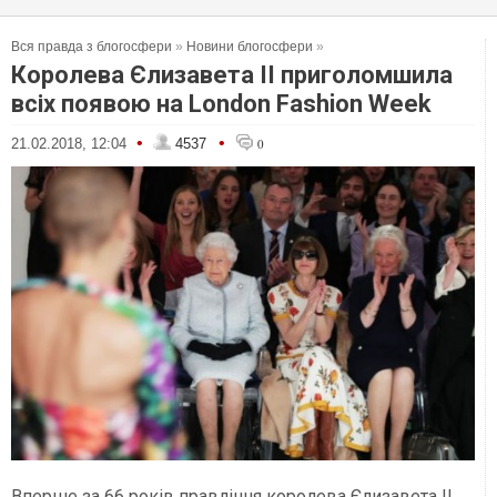
Вся правда з блогосфери
»
Новини блогосфери
»
Королева Єлизавета II приголомшила
всіх появою на London Fashion Week
•
•
21.02.2018, 12:04
4537
0
Вперше за 66 років правління королева Єлизавета II