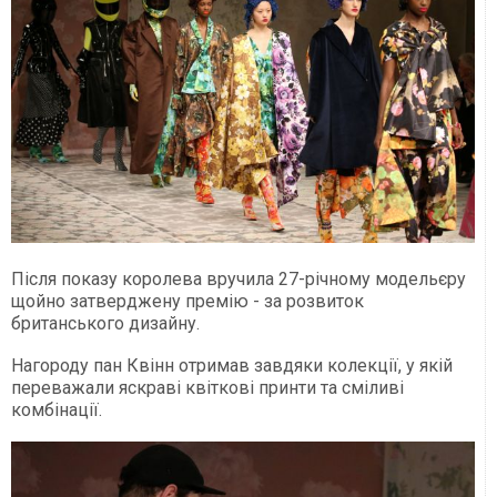
Після показу королева вручила 27-річному модельєру
щойно затверджену премію - за розвиток
британського дизайну.
Нагороду пан Квінн отримав завдяки колекції, у якій
переважали яскраві квіткові принти та сміливі
комбінації.