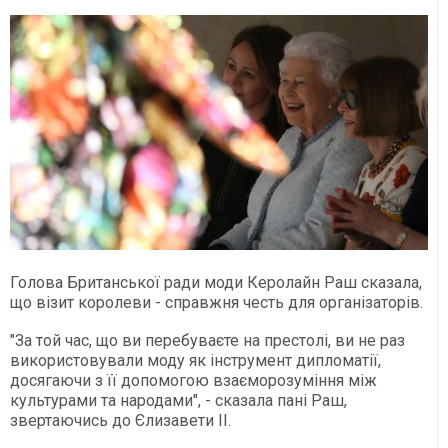
Голова Британської ради моди Керолайн Раш сказала,
що візит королеви - справжня честь для організаторів.
"За той час, що ви перебуваєте на престолі, ви не раз
використовували моду як інструмент дипломатії,
досягаючи з її допомогою взаєморозуміння між
культурами та народами", - сказала пані Раш,
звертаючись до Єлизавети II.