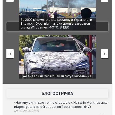
по Сумах,
За 2000 кілометрів від кордону з Україною: в
"Мої іграш
траждали
Єкатеринбурзі після атаки дронів загорівся
суперкарів
ВІДЕО
ині. ФОТО
склад Wildberries. ФОТО. ВІДЕО
дом та
Вже вивели на тести: Ferrari готує оновлення
Вийшов тре
позашляховика Purosangue. ВІДЕО
фільму "Аф
БЛОГОСТРІЧКА
«Наживу виглядаю точно старшою». Наталія Могилевська
відреагувала на обговорення її зовнішності (NV)
09.08.2026, 07:31