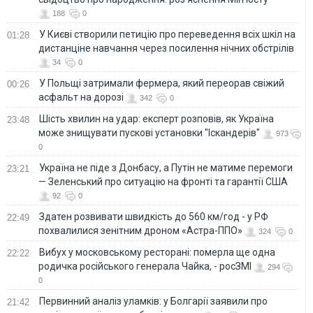
188
0
У Києві створили петицію про переведення всіх шкіл на
01:28
дистанціне навчання через посилення нічних обстрілів
34
0
У Польщі затримали фермера, який переорав свіжий
00:26
асфальт на дорозі
342
0
Шість хвилин на удар: експерт розповів, як Україна
23:48
може знищувати пускові установки "Іскандерів"
973
0
Україна не піде з Донбасу, а Путін не матиме перемоги
23:21
— Зеленський про ситуацію на фронті та гарантії США
92
0
Здатен розвивати швидкість до 560 км/год - у РФ
22:49
похвалилися зенітним дроном «Астра-ППО»
324
0
Вибух у московському ресторані: померла ще одна
22:22
родичка російського генерала Чайка, - росЗМІ
294
0
Первинний аналіз уламків: у Болгарії заявили про
21:42