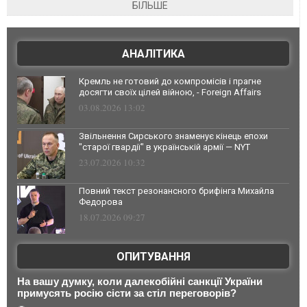
БІЛЬШЕ
АНАЛІТИКА
Кремль не готовий до компромісів і прагне
досягти своїх цілей війною, - Foreign Affairs
03.08.2026 13:02
Звільнення Сирського знаменує кінець епохи
"старої гвардії" в українській армії — NYT
23.07.2026 10:32
Повний текст резонансного брифінга Михайла
Федорова
18.07.2026 09:27
ОПИТУВАННЯ
На вашу думку, коли далекобійні санкції України
примусять росію сісти за стіл переговорів?