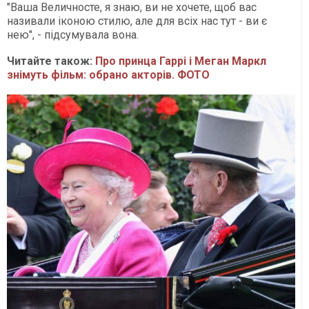
"Ваша Величносте, я знаю, ви не хочете, щоб вас
називали іконою стилю, але для всіх нас тут - ви є
нею", - підсумувала вона.
Читайте також:
Про принца Гаррі і Меган Маркл
знімуть фільм: обрано акторів. ФОТО