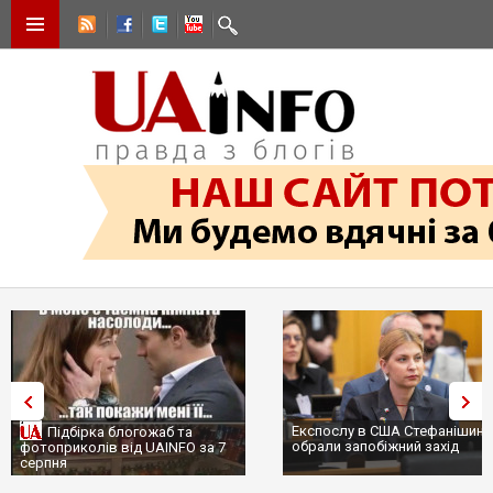
Експослу в США Стефанішиній
Трамп не передасть Україні
обрали запобіжний захід
сотні ракет до Patriot, бо у С
...