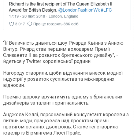
"Її Величність дивиться шоу Річарда Квінна з Анною
Вінтур. Річард став першим володарем Премії
Єлизавети II за розвиток британського дизайну", -
йдеться у Twitter королівської родини.
Нагороду створили, щоби відзначити внесок модної
індустрії у розвиток суспільства та міжнародних
відносин.
Премію щороку вручатимуть одному з британських
дизайнерів за талант і оригінальність.
Анджела Келлі, персональний консультант королеви з
питань моди, працювала над проектом премії
протягом останніх двох років. Статуетку створила
ювелір із Бірмінгема Люсі Прайс.