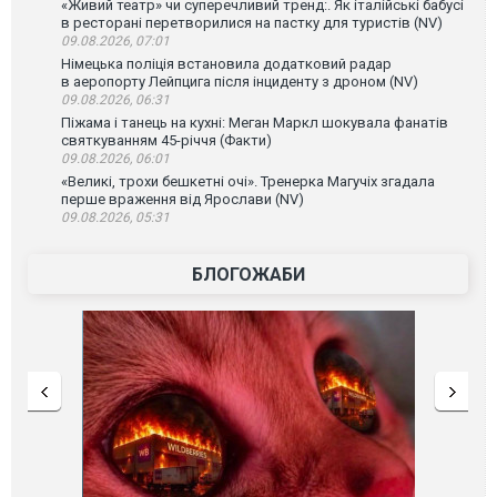
«Живий театр» чи суперечливий тренд:. Як італійські бабусі
в ресторані перетворилися на пастку для туристів (NV)
09.08.2026, 07:01
Німецька поліція встановила додатковий радар
в аеропорту Лейпцига після інциденту з дроном (NV)
09.08.2026, 06:31
Піжама і танець на кухні: Меган Маркл шокувала фанатів
святкуванням 45-річчя (Факти)
09.08.2026, 06:01
«Великі, трохи бешкетні очі». Тренерка Магучіх згадала
перше враження від Ярослави (NV)
09.08.2026, 05:31
БЛОГОЖАБИ