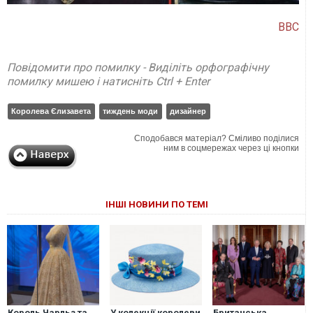
BBC
Повідомити про помилку - Виділіть орфографічну
помилку мишею і натисніть Ctrl + Enter
Королева Єлизавета
тиждень моди
дизайнер
Сподобався матеріал? Сміливо поділися
ним в соцмережах через ці кнопки
ІНШІ НОВИНИ ПО ТЕМІ
Король Чарльз та
У колекції королеви
Британська