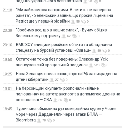
падіння українського безпілотника
98
0
"Ми займаємося папірцями. А летить не паперова
21:18
ракета", - Зеленський заявив, що просив ліцензії на
Patriot ще у перший рік війни
58
0
"Зробимо все, що в наших силах", - Вучич обіцяв
20:39
Зеленському підтримку
62
0
ВМС ЗСУ знищили російські об'єкти та обладнання
20:16
спецназу на буровій установці «Сиваш»
89
0
Остаточна точка без повернень: Олександр Усік
19:50
анонсував свій прощальний поєдинок
528
0
Нова Зеландія ввела санкції проти РФ за викрадення
19:25
дітей і кібератаки
27
0
На Херсонщині окупанти розпочали «вільне
19:01
полювання» на автотранспорт за допомогою дронів на
оптоволокні — ОВА
86
0
Туреччина обмежила рух комерційних суден у Чорне
18:45
море через Дарданелли через атаки БПЛА —
Bloomberg
78
0