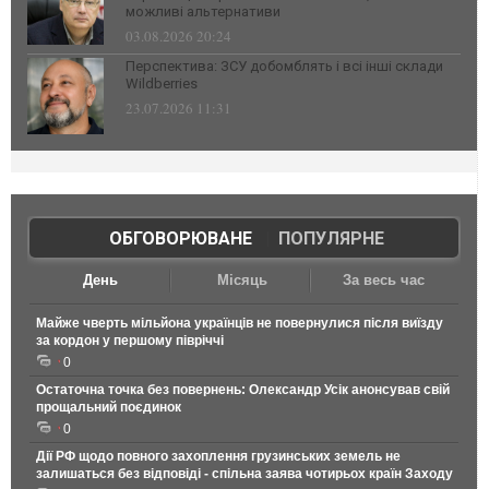
можливі альтернативи
03.08.2026 20:24
Перспектива: ЗСУ добомблять і всі інші склади
Wildberries
23.07.2026 11:31
ОБГОВОРЮВАНЕ
|
ПОПУЛЯРНЕ
День
Місяць
За весь час
Майже чверть мільйона українців не повернулися після виїзду
за кордон у першому півріччі
0
Остаточна точка без повернень: Олександр Усік анонсував свій
прощальний поєдинок
0
Дії РФ щодо повного захоплення грузинських земель не
залишаться без відповіді - спільна заява чотирьох країн Заходу