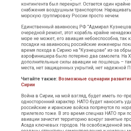
контингента был перекрыт. Остается один крайн
снабжения воздушным транспортом. Наращивать
морскую группировку России просто нечем.
Единственный авианосец РФ "Адмирал Кузнецов"
очередной ремонт, этот корабль крайне ненадеж
море не может, его авиация небоеспособна, так 
посадки на авианосец российские инженеры пока
время похода в Сирию на "Кузнецове" из-за обры
аэрофинишера было потеряно два самолета. На
дополнительные силы авиации не пошлешь – там
места, нет защищенных укрытий, нет надежной 
Читайте также:
Возможные сценарии развития
Сирии
Война в Сирии, на мой взгляд, будет иметь по-п
односторонний характер. НАТО будет наносить уд
российские и иранские войска попрячутся по нор
прилетело тоже. В это время спецназ НАТО при 
авиации зачистит территорию вокруг занятые п
Асада ключевых городов. На освобожденной зем
созданы структуры самоуправления и усилены 