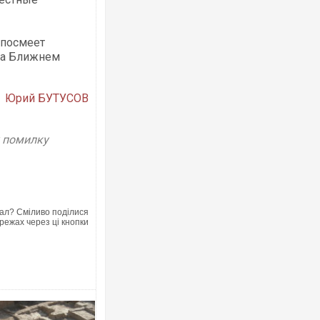
 посмеет
 на Ближнем
Юрий БУТУСОВ
у помилку
ал? Сміливо поділися
режах через ці кнопки