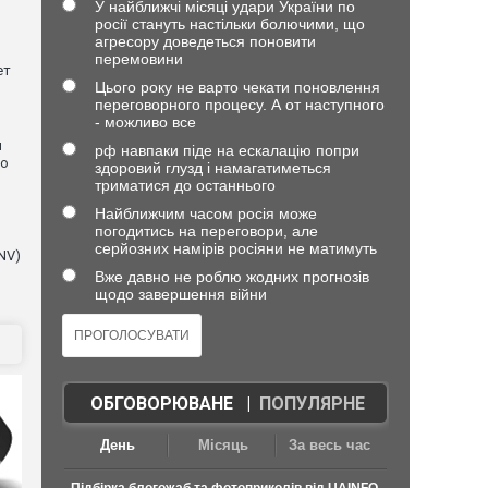
У найближчі місяці удари України по
росії стануть настільки болючими, що
агресору доведеться поновити
перемовини
ет
Цього року не варто чекати поновлення
переговорного процесу. А от наступного
- можливо все
и
рф навпаки піде на ескалацію попри
що
здоровий глузд і намагатиметься
триматися до останнього
Найближчим часом росія може
погодитись на переговори, але
серйозних намірів росіяни не матимуть
NV)
Вже давно не роблю жодних прогнозів
щодо завершення війни
ОБГОВОРЮВАНЕ
|
ПОПУЛЯРНЕ
День
Місяць
За весь час