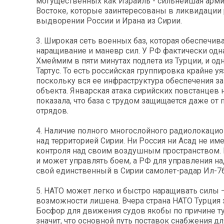
могущественных как Израиль - сильнейшая арм
Востоке, которые заинтересованы в ликвидации
выдворении России и Ирана из Сирии.
3. Широкая сеть военных баз, которая обеспечив
наращивание и маневр сил. У РФ фактически одн
Хмеймим в пяти минутах подлета из Турции, и од
Тартус. То есть российская группировка крайне у
поскольку вся ее инфраструктура обеспечения за
объекта. Январская атака сирийских повстанцев
показала, что база с трудом защищается даже от 
отрядов.
4. Наличие полного многослойного радиолокацио
над территорией Сирии. Ни Россия ни Асад не им
контроля над своим воздушным пространством. 
и может управлять боем, а РФ для управления н
свой единственный в Сирии самолет-радар Ил-76
5. НАТО может легко и быстро наращивать силы 
возможности лишена. Вчера страна НАТО Турция
Босфор для движения судов якобы по причине ту
значит, что основной путь поставок снабжения д