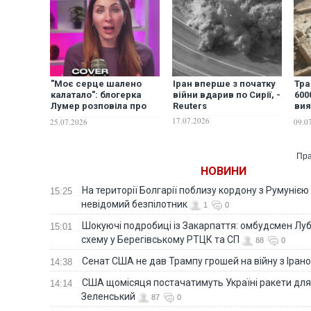
"Моє серце шалено
Іран вперше з початку
Тра
калатало": блогерка
війни вдарив по Сирії, -
600
Лумер розповіла про
Reuters
вия
пережиту повітряну
слі
17.07.2026
25.07.2026
09.0
тривогу
ди
Пра
НОВИНИ
На території Болгарії поблизу кордону з Румунією
15:25
невідомий безпілотник
1
0
Шокуючі подробиці із Закарпаття: омбудсмен Лу
15:01
схему у Берегівському РТЦК та СП
88
0
Сенат США не дав Трампу грошей на війну з Іран
14:38
США щомісяця постачатимуть Україні ракети для P
14:14
Зеленський
87
0