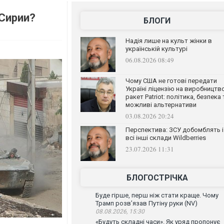
 Сирии?
БЛОГИ
Надія лише на культ жінки в
українській культурі
06.08.2026 08:49
Чому США не готові передати
Україні ліцензію на виробництв
ракет Patriot: політика, безпека 
можливі альтернативи
03.08.2026 20:24
Перспектива: ЗСУ добомблять і
всі інші склади Wildberries
23.07.2026 11:31
БЛОГОСТРІЧКА
Буде гірше, перш ніж стати краще. Чому
Трамп розв’язав Путіну руки (NV)
08.08.2026, 15:30
«Будуть складні часи». Як уряд пропонує