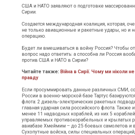
США и НАТО заявляют о подготовке массированн
Сирии.
Создается международная коалиция, которая, оче
не только авиационные и ракетные удары, но и 
операцию.
Будет ли вмешиваться в войну Россия? Чтобы от
вопрос надо ответить: а способна ли Россия воо
против США и НАТО в Сирии?
Читайте также:
Війна в Сирії. Чому ми ніколи 
правду
Если просуммировать данные различных СМИ, с
России в военно-морской базе Тартус базируютс
флота: 2 дизель-электрических ракетных подвод
главная ударная сила российского флота. Также 
менее 11 надводных кораблей, из них 5 кораблей
управляемых противокорабельных и крылатых ра
авиабазе Хмеймим – до 25 боевых самолетов и в
Сухопутные войска, силы специальных операций