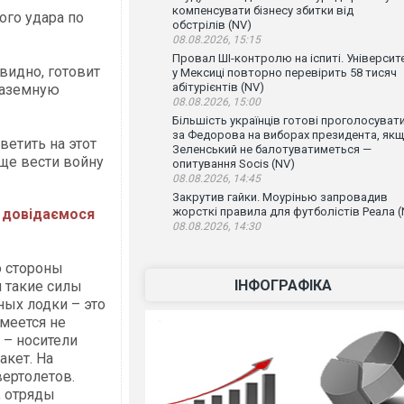
компенсувати бізнесу збитки від
ого удара по
обстрілів (NV)
08.08.2026, 15:15
Провал ШІ-контролю на іспиті. Університ
видно, готовит
у Мексиці повторно перевірить 58 тисяч
абітурієнтів (NV)
наземную
08.08.2026, 15:00
Більшість українців готові проголосуват
за Федорова на виборах президента, як
ветить на этот
Зеленський не балотуватиметься —
бще вести войну
опитування Socis (NV)
08.08.2026, 14:45
Закрутив гайки. Моурінью запровадив
жорсткі правила для футболістів Реала (
не довідаємося
08.08.2026, 14:30
о стороны
ІНФОГРАФІКА
я такие силы
ных лодки – это
имеется не
 – носители
кет. На
ертолетов.
, отряды