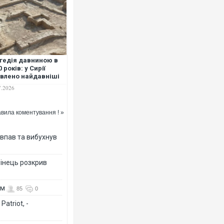
гедія давниною в
0 років: у Сирії
влено найдавніші
ди насилля над
7.2026
тиною
вила коментування ! »
 впав та вибухнув
бінець розкрив
ом
85
0
atriot, -