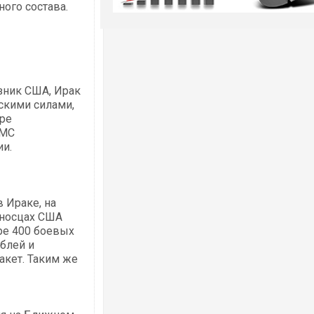
ного состава.
зник США, Ирак
скими силами,
ре
ВМС
ии.
в Ираке, на
аносцах США
ре 400 боевых
блей и
кет. Таким же