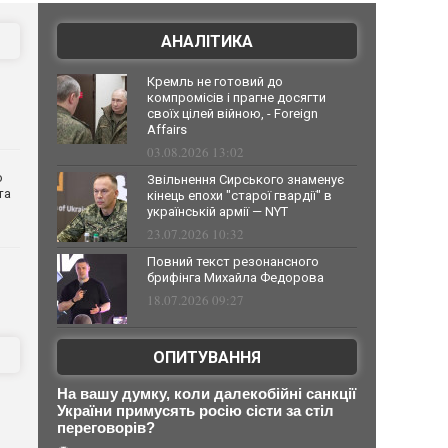
АНАЛІТИКА
Кремль не готовий до
компромісів і прагне досягти
своїх цілей війною, - Foreign
Affairs
03.08.2026 13:02
о
Звільнення Сирського знаменує
та
кінець епохи "старої гвардії" в
українській армії — NYT
23.07.2026 10:32
Повний текст резонансного
брифінга Михайла Федорова
18.07.2026 09:27
ОПИТУВАННЯ
На вашу думку, коли далекобійні санкції
України примусять росію сісти за стіл
переговорів?