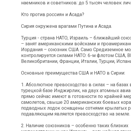
наемников и советников: до 5 тысяч человек лич
Кто против россиян и Асада?
Сирия окружена врагами Путина и Асада.
Турция - страна НАТО, Израиль – ближайший сою
– занят американскими войсками и проамерикан
Иордания – союзник США. Само Средиземное мо
контролируется силами НАТО: 6-м флотом США, 
Великобритании, Франции, Италии, Турции, Испан
Основные преимущества США и НАТО в Сирии:
1. Абсолютное превосходство в силах – на базах 
турецкой базе Инджирлик, на двух атомных ави
прямо сейчас имеют в готовности по крайней ме
самолетов, свыше 20 американских боевых кора
подводных лодок оснащены сотнями крылатых ра
подавляющим является превосходство на земле.
2. Наличие союзников – особенно таких близких