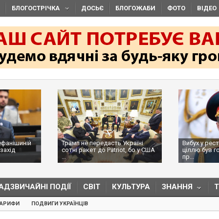
БЛОГОСТРІЧКА
ДОСЬЄ
БЛОГОЖАБИ
ФОТО
ВІДЕО
ефанішиній
Трамп не передасть Україні
Вибух у рес
захід
сотні ракет до Patriot, бо у США
ціллю був г
...
пр...
АДЗВИЧАЙНІ ПОДІЇ
СВІТ
КУЛЬТУРА
ЗНАННЯ
ТАРИФИ
ПОДВИГИ УКРАЇНЦІВ