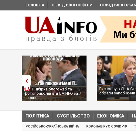
ГОЛОВНА
ОГЛЯД БЛОГОСФЕРИ
ОГЛЯД БЛОГОЖАБ
Експослу в США Ст
Підбірка блогожаб та
обрали запобіжний 
фотоприколів від UAINFO за 7
серпня
ПОЛІТИКА
СУСПІЛЬСТВО
ЕКОНОМІКА
Н
РОСІЙСЬКО-УКРАЇНСЬКА ВІЙНА
КОРОНАВІРУС COVID-19