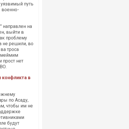
е уязвимый путь
 военно-
 направлен на
ен, выйти в
как проблему
 не решили, во
ва троса
 Хмеймим
 прост нет
ПВО.
 конфликта в
режнему
ары по Асаду,
ам, чтобы им не
поддержке
ротивниками
ле будут
местные