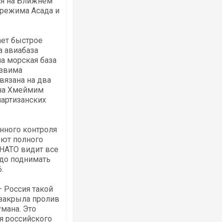
ия на Ближнем
 режима Асада и
ает быстрое
Ворог завдав комбінованого удару по
двоє поранених. Ще десятеро постра
а авиабаза
після атаки БПЛА по ринку на Сумщині
на морская база
язвима
вязана на два
 на Хмеймим
партизанских
нного контроля
еют полного
НАТО видит все
адо поднимать
.
Вже вивели на тести: Ferrari готує оно
позашляховика Purosangue. ВІДЕО
– Россия такой
 закрыла пролив
мана. Это
ля российского