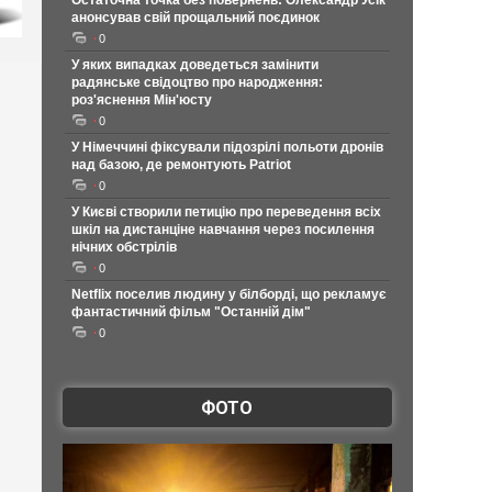
Остаточна точка без повернень: Олександр Усік
анонсував свій прощальний поєдинок
0
У яких випадках доведеться замінити
радянське свідоцтво про народження:
роз'яснення Мін'юсту
0
У Німеччині фіксували підозрілі польоти дронів
над базою, де ремонтують Patriot
0
У Києві створили петицію про переведення всіх
шкіл на дистанціне навчання через посилення
нічних обстрілів
0
Netflix поселив людину у білборді, що рекламує
фантастичний фільм "Останній дім"
0
ФОТО