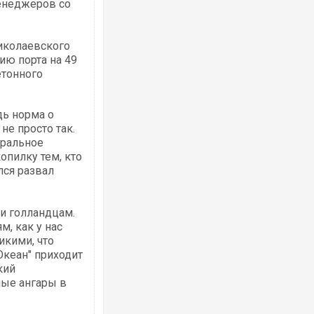
енеджеров со
Николаевского
ию порта на 49
етонного
дь норма о
не просто так.
еральное
опилку тем, кто
лся развал
ли голландцам.
, как у нас
икими, что
Океан" приходит
кий
ные ангары в