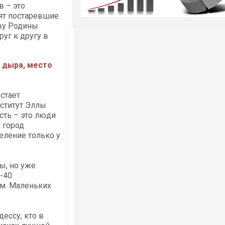
в – это
ят постаревшие
ву Родины.
уг к другу в
я дыра, место
стает
нститут Эллы
сть – это люди
и город
селение только у
ы, но уже
-40
м. Маленьких
ессу, кто в