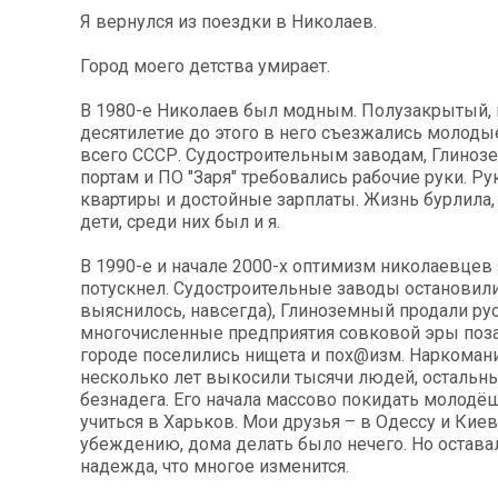
Я вернулся из поездки в Николаев.
Город моего детства умирает.
В 1980-е Николаев был модным. Полузакрытый, 
десятилетие до этого в него съезжались молоды
всего СССР. Судостроительным заводам, Глиноз
портам и ПО "Заря" требовались рабочие руки. Р
квартиры и достойные зарплаты. Жизнь бурлила
дети, среди них был и я.
В 1990-е и начале 2000-х оптимизм николаевцев
потускнел. Судостроительные заводы остановили
выяснилось, навсегда), Глиноземный продали ру
многочисленные предприятия совковой эры поз
городе поселились нищета и пох@изм. Наркоман
несколько лет выкосили тысячи людей, остальны
безнадега. Его начала массово покидать молодёш
учиться в Харьков. Мои друзья – в Одессу и Кие
убеждению, дома делать было нечего. Но остава
надежда, что многое изменится.