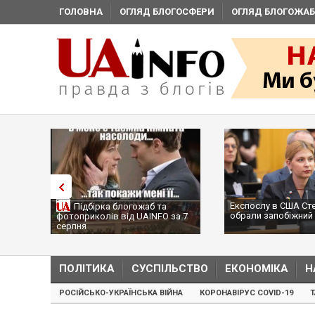
ГОЛОВНА
ОГЛЯД БЛОГОСФЕРИ
ОГЛЯД БЛОГОЖАБ
Експослу в США Ст
Підбірка блогожаб та
обрали запобіжний 
фотоприколів від UAINFO за 7
серпня
ПОЛІТИКА
СУСПІЛЬСТВО
ЕКОНОМІКА
Н
РОСІЙСЬКО-УКРАЇНСЬКА ВІЙНА
КОРОНАВІРУС COVID-19