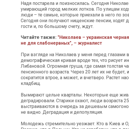
Надя постарела и поизносилась. Сегодня Николае
умирающий город мелких лотков. По улицам ход
люди – те самые, которые приехали в него по зо
Сегодня они получают нищенские пенсии, ходят др
гости и, по большому счету, ждут.
Читайте также:
"Николаев – украинская черна
не для слабонервных", – журналист
При взгляде на Николаев у меня перед глазами в
демографическая кривая вроде тех, что рисует и
Либановой. Огромная груша, где самая толстая ча
пенсионного возраста. Через 20 лет их не будет, 
сократится втрое, а может, и вчетверо. Растет на
кладбищ.
Вымирают целые кварталы. Некоторые еще жив
деградировали. Старики охают, люди возраста 25
выстраиваются в очередь за дешевым самогоно
не видно. Деградация и депопуляция.
Молодежь стремительно уезжает. Кто в Киев и Од