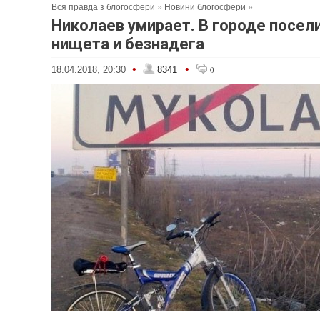
Вся правда з блогосфери
»
Новини блогосфери
»
Николаев умирает. В городе посел
нищета и безнадега
•
•
18.04.2018, 20:30
8341
0