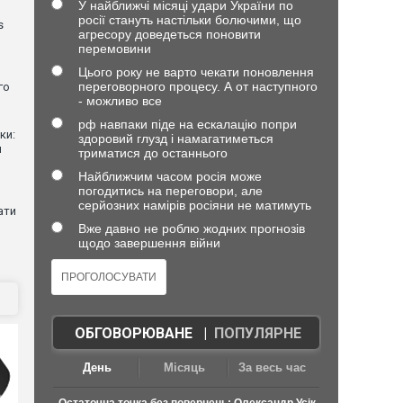
У найближчі місяці удари України по
росії стануть настільки болючими, що
s
агресору доведеться поновити
перемовини
Цього року не варто чекати поновлення
переговорного процесу. А от наступного
го
- можливо все
рф навпаки піде на ескалацію попри
ки:
здоровий глузд і намагатиметься
й
триматися до останнього
Найближчим часом росія може
погодитись на переговори, але
серйозних намірів росіяни не матимуть
ати
Вже давно не роблю жодних прогнозів
щодо завершення війни
ОБГОВОРЮВАНЕ
|
ПОПУЛЯРНЕ
День
Місяць
За весь час