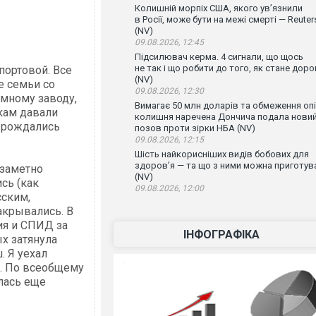
Колишній морпіх США, якого ув’язнили
в Росії, може бути на межі смерті — Reuter
(NV)
09.08.2026, 12:45
Підсилювач керма. 4 сигнали, що щось
не так і що робити до того, як стане доро
портовой. Все
(NV)
е семьи со
09.08.2026, 12:30
емному заводу,
Вимагає 50 млн доларів та обмеження опі
укам давали
колишня наречена Дончича подала нови
, рождались
позов проти зірки НБА (NV)
09.08.2026, 12:15
Шість найкорисніших видів бобових для
здоров’я — та що з ними можна приготув
 заметно
(NV)
сь (как
09.08.2026, 12:00
сским,
акрывались. В
ия и СПИД за
ІНФОГРАФІКА
х затянула
. Я уехал
в. По всеобщему
лась еще