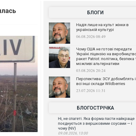
илась
БЛОГИ
Надія лише на культ жінки в
українській культурі
06.08.2026 08:49
Чому США не готові передати
Україні ліцензію на виробництв
ракет Patriot: політика, безпека 
можливі альтернативи
03.08.2026 20:24
Перспектива: ЗСУ добомблять і
всі інші склади Wildberries
23.07.2026 11:31
БЛОГОСТРІЧКА
Ні, не спагеті. Яка форма пасти найкраще
поєднується з вершковими соусами — і
чому (NV)
09.08.2026, 13:00