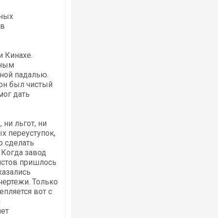
мных
 в
и Кинахе.
чным
ной падалью.
он был чистый
 мог дать
 ни льгот, ни
х переуступок,
о сделать
 Когда завод
листов пришлось
казались
чертежи. Только
епляется вот с
й
лет