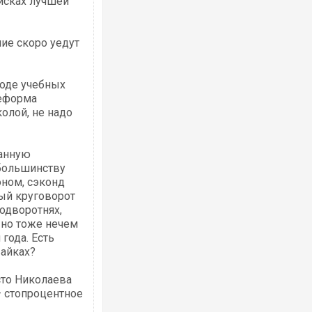
оисках лучшей
ие скоро уедут
Ворог завдав комбінованого удару по
роде учебных
двоє поранених. Ще десятеро постра
Реформа
після атаки БПЛА по ринку на Сумщині
олой, не надо
ранную
 большинству
оном, сэконд
ный круговорот
подворотнях,
 но тоже нечем
года. Есть
вайках?
Приїхав за паспортом та квартирою": 
до українських військових потрапив т
сто Николаева
зіркового футболіста Мохамеда Сала
– стопроцентное