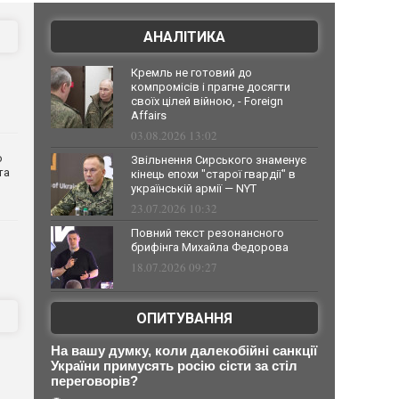
АНАЛІТИКА
Кремль не готовий до
компромісів і прагне досягти
своїх цілей війною, - Foreign
Affairs
03.08.2026 13:02
о
Звільнення Сирського знаменує
та
кінець епохи "старої гвардії" в
українській армії — NYT
23.07.2026 10:32
Повний текст резонансного
брифінга Михайла Федорова
18.07.2026 09:27
ОПИТУВАННЯ
На вашу думку, коли далекобійні санкції
України примусять росію сісти за стіл
переговорів?