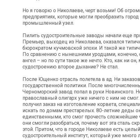
Но я говорю о Николаеве, черт возьми! Об огро
предприятиях, которые могли преобразить город
промышленный узел.
Пилить судостроительные заводы начали еще пр
Премьер, выходец из Николаева, оказался типи
бюрократом кучмовской эпохи. И такой же типич
По сравнению с нынешними уродцами, конечно, 
ангел – но по сути такое же нечто. Кто, как ни он,
судостроению второе дыхание? Не стал.
После Ющенко отрасль полетела в ад. Ни заказов,
государственной политики. После многочисленны
Черноморский завод попал в руки Новинского. Н
православный олигарх уже ничего с ним не смог.
получил заказ на изготовление корвета, специа
искать по домам престарелых. 80-летние деды о
единственными, кто смог прочесть сложнейшие 
они смогли разобраться, почему вот эта сталь скр
этой. Притом, что в городе Николаеве есть целы
судостроительный институт, который уже много 