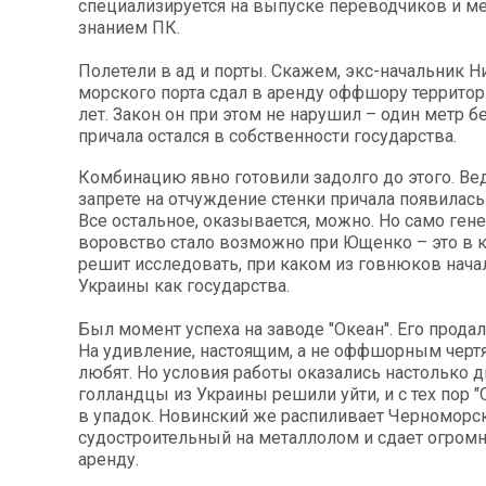
специализируется на выпуске переводчиков и м
знанием ПК.
Полетели в ад и порты. Скажем, экс-начальник 
морского порта сдал в аренду оффшору территор
лет. Закон он при этом не нарушил – один метр б
причала остался в собственности государства.
Комбинацию явно готовили задолго до этого. Ве
запрете на отчуждение стенки причала появилась 
Все остальное, оказывается, можно. Но само ген
воровство стало возможно при Ющенко – это в к
решит исследовать, при каком из говнюков нача
Украины как государства.
Был момент успеха на заводе "Океан". Его прода
На удивление, настоящим, а не оффшорным чертям
любят. Но условия работы оказались настолько д
голландцы из Украины решили уйти, и с тех пор "
в упадок. Новинский же распиливает Черноморс
судостроительный на металлолом и сдает огром
аренду.