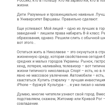
Россию, кто в Польшу. Кто на заработки, кто в п
жизни.
Дети. Разумные и провинциально наивные. Лучш
в Университет Варшавы. Правильно сделают.
Еще успевают. Мой лицей – одно из лучших в го
заведений – лишили права набирать 8-й класс. 
образования, однако. Решили слить с обычной шк
вот этого…
Остаться жить в Николаеве – это окунуться в ст
жизненную среду, которая свойственна сегодня
средних и малых городов Украины. Рынок, гастр
хенд, лотерея, наливайка, телевизор – вот типич
жизни типичного николаевца. Спорт – есть, но в 
явно не массовое увлечение. Автомобили – есть,
хвастаться. Купить стиралку – лучшая инвестиция 
iPhone – буржуй. Культура - … я уже писал о нали
Думаю, многие читатели узнают свой город. Вме
подставляем, скажем, Житомир или Кривой Рог 
совпадение.