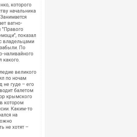
нко, которого
ству начальника
 Занимается
ет ватно-
 "Правого
емощи", показал
 с владельцами
 забыли. По
о-нали
вайного
 какого.
следие великого
ил по ночам
д не гуде – его
оводит балетом
тор крымского
 в котором
сии. Каким-то
ался на
можно
ь не хотят –