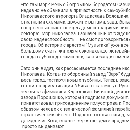
Что там мэр? Речь об огромном бородатом Савче
недавно не обвинили в причастности к самоубий
Николаевского аэропорта Владислава Волошина.
откатными схемами, дружит с рыгами, задалбыва
настроенных николаевцев демонстрациями силы
сектора". Мэр Николаева, назначенный от "Садон
свою недееспособность – не смог договориться
города. Об истории с арестом "Мультика" уже все
большому счету, жителям сэкондхендо-лотерейн
города глубоко до лампочки, какой бандит сменил
Зато они видят, как рассасывается последнее на
Николаева. Когда-то оборонный завод "Заря" буд
весь город, тестируя новые турбины. Теперь заво
готовят к приватизации. Убивают как могут. Рук
человек с фамилией Картошкин. Бывший дирек
завода Порошенко, который подписал документ,
приветствовал присоединение полуострова к Рос
образом человек с технической фамилией перебр
стратегический объект. Под кого готовят завод, 
догадаться. Хотя, вполне вероятно, даже продават
просто выдаивают.