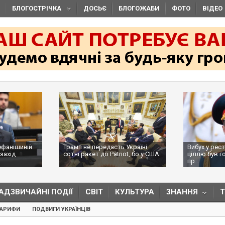
БЛОГОСТРІЧКА
ДОСЬЄ
БЛОГОЖАБИ
ФОТО
ВІДЕО
ефанішиній
Трамп не передасть Україні
Вибух у рес
захід
сотні ракет до Patriot, бо у США
ціллю був г
...
пр...
АДЗВИЧАЙНІ ПОДІЇ
СВІТ
КУЛЬТУРА
ЗНАННЯ
ТАРИФИ
ПОДВИГИ УКРАЇНЦІВ