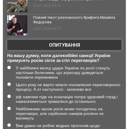
23.07.2026 10:32
Повний текст резонансного брифінга Михайла
Федорова
18.07.2026 09:27
ОПИТУВАННЯ
На вашу думку, коли далекобійні санкції України
примусять росію сісти за стіл переговорів?
У найближчі місяці удари України по росії стануть
настільки болючими, що агресору доведеться
поновити перемовини
Цього року не варто чекати поновлення переговорного
процесу. А от наступного - можливо все
рф навпаки піде на ескалацію попри здоровий глузд і
намагатиметься триматися до останнього
Найближчим часом росія може погодитись на
переговори, але серйозних намірів росіяни не
матимуть
Вже давно не роблю жодних прогнозів щодо