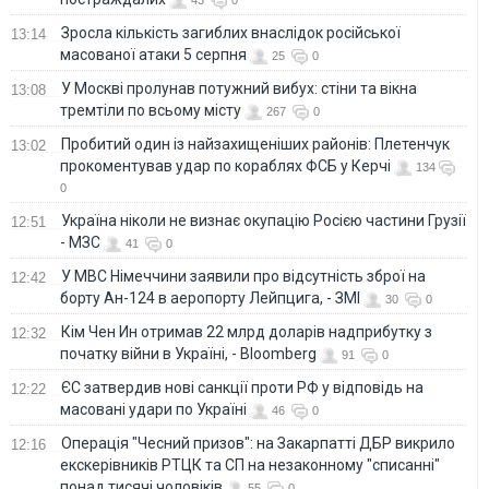
Зросла кількість загиблих внаслідок російської
13:14
масованої атаки 5 серпня
25
0
У Москві пролунав потужний вибух: стіни та вікна
13:08
тремтіли по всьому місту
267
0
Пробитий один із найзахищеніших районів: Плетенчук
13:02
прокоментував удар по кораблях ФСБ у Керчі
134
0
Україна ніколи не визнає окупацію Росією частини Грузії
12:51
- МЗС
41
0
У МВС Німеччини заявили про відсутність зброї на
12:42
борту Ан-124 в аеропорту Лейпцига, - ЗМІ
30
0
Кім Чен Ин отримав 22 млрд доларів надприбутку з
12:32
початку війни в Україні, - Bloomberg
91
0
ЄС затвердив нові санкції проти РФ у відповідь на
12:22
масовані удари по Україні
46
0
Операція "Чесний призов": на Закарпатті ДБР викрило
12:16
екскерівників РТЦК та СП на незаконному "списанні"
понад тисячі чоловіків
55
0