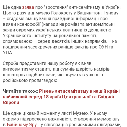
Ще одна
заява
про "зростання" антисемітизму в Україні.
Цього разу від музею Голокосту у Вашингтоні. І знову
– свідоме змішування правдивої інформації про
вияви ксенофобії (напади на ромів) та антисемітські
заяви окремих українських політиків із діяльністю
Українського інституту національної пам'яті,
спрямованою – серед десятків інших напрямків – на
поширення засекречених раніше фактів про ОУН та
УПА.
Спроба представити нашу роботу як вияв
антисемітизму ставить під сумнів щирість намірів
ініціаторів подібних заяв, які звучать в унісон з
російською пропагандою.
Читайте також:
Рівень антисемітизму в нашій країні
найнижчий серед 18 країн Центральної та Східної
Європи
Ще один цікавий момент у листі Музею. У ньому
окремо підкреслено важливість створення меморіалу
в
Бабиному Яру
… у співпраці з російськими олігархами,