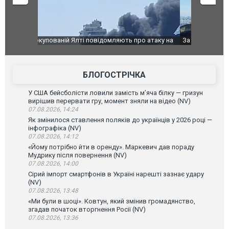
о атаку на
За 2000 кілометрів від кордону з Україною: в
В Таїланді 
го диму.
Єкатеринбурзі після атаки дронів загорівся
блискавки 
склад Wildberries. ФОТО. ВІДЕО
постражда
БЛОГОСТРІЧКА
У США бейсболісти ловили замість м’яча білку — гризун
вирішив перервати гру, момент зняли на відео (NV)
07.08.2026, 14:24
Як змінилося ставлення поляків до українців у 2026 році —
інфографіка (NV)
07.08.2026, 14:12
«Йому потрібно йти в оренду». Маркевич дав пораду
Мудрику після повернення (NV)
07.08.2026, 14:00
Сірий імпорт смартфонів в Україні нарешті зазнає удару
(NV)
07.08.2026, 13:48
«Ми були в шоці». Ковтун, який змінив громадянство,
згадав початок вторгнення Росії (NV)
07.08.2026, 13:36