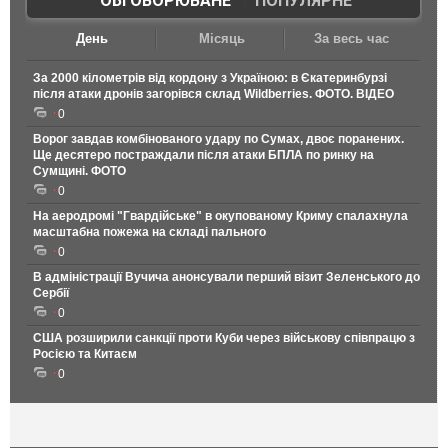
ОБГОВОРЮВАНЕ
|
ПОПУЛЯРНЕ
День
Місяць
За весь час
За 2000 кілометрів від кордону з Україною: в Єкатеринбурзі
після атаки дронів загорівся склад Wildberries. ФОТО. ВІДЕО
0
Ворог завдав комбінованого удару по Сумах, двоє поранених.
Ще десятеро постраждали після атаки БПЛА по ринку на
Сумщині. ФОТО
0
На аеродромі "Гвардійське" в окупованому Криму спалахнула
масштабна пожежа на складі пального
0
В адміністрації Вучича анонсували перший візит Зеленського до
Сербії
0
США розширили санкції проти Куби через військову співпрацю з
Росією та Китаєм
0