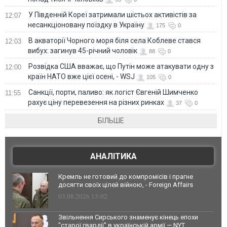
У Південній Кореї затримали шістьох активістів за
12:07
несанкціоновану поїздку в Україну
175
0
В акваторії Чорного моря біля села Коблеве стався
12:03
вибух: загинув 45-річний чоловік
88
0
Розвідка США вважає, що Путін може атакувати одну з
12:00
країн НАТО вже цієї осені, - WSJ
105
0
Санкції, порти, паливо: як логіст Євгеній Шимченко
11:55
рахує ціну перевезення на різних ринках
37
0
БІЛЬШЕ
АНАЛІТИКА
Кремль не готовий до компромісів і прагне
досягти своїх цілей війною, - Foreign Affairs
03.08.2026 13:02
Звільнення Сирського знаменує кінець епохи
"старої гвардії" в українській армії — NYT