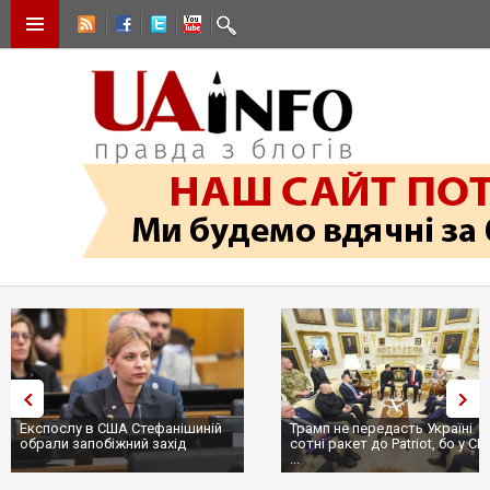
Експослу в США Стефанішиній
Трамп не передасть Україні
обрали запобіжний захід
сотні ракет до Patriot, бо у С
...