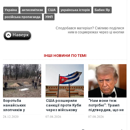
Україна
антисемітизм
США
українська історія
Бабин Яр
російська пропаганда
УІНП
Сподобався матеріал? Сміливо поділися
ним в соцмережах через ці кнопки
ІНШІ НОВИНИ ПО ТЕМІ
Боротьба
США розширили
"Нам вони теж
нанайських
санкції проти Куби
потрібні": Трамп
хлопчиків у
через військову
підтвердив, що не
Бабиному Яру.
співпрацю з
надасть Україні
28.12.2020
07.08.2026
07.08.2026
Виграє Кремль,
Росією та Китаєм
перехоплювачі до
програють –
Patriot
"українські