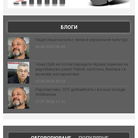
БЛОГИ
Надія лише на культ жінки в українській культурі
06.08.2026 08:49
Чому США не готові передати Україні ліцензію на
виробництво ракет Patriot: політика, безпека та
можливі альтернативи
03.08.2026 20:24
Перспектива: ЗСУ добомблять і всі інші склади
Wildberries
23.07.2026 11:31