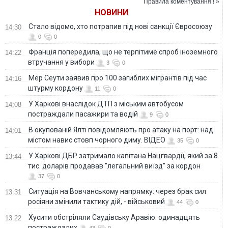
Правила коментування ! »
антисеміти"
НОВИНИ
Стало відомо, хто потрапив під нові санкції Євросоюзу
14:30
0
0
Франція попередила, що не терпітиме спроб іноземного
14:22
втручання у вибори
3
0
Мер Сеути заявив про 100 загиблих мігрантів під час
14:16
штурму кордону
11
0
У Харкові внаслідок ДТП з міським автобусом
14:08
постраждали пасажири та водій
9
0
В окупованій Ялті повідомляють про атаку на порт: над
14:01
містом навис стовп чорного диму. ВІДЕО
35
0
У Харкові ДБР затримало капітана Нацгвардії, який за 8
13:44
тис. доларів продавав "легальний виїзд" за кордон
37
0
Ситуація на Вовчанському напрямку: через брак сил
13:31
росіяни змінили тактику дій, - військовий
44
0
Хусити обстріляли Саудівську Аравію: одинадцять
13:22
постраждалих
43
0