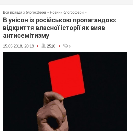
Вся правда з блогосфери
»
Новини блогосфери
»
В унісон із російською пропагандою:
відкриття власної історії як вияв
антисемітизму
•
•
15.05.2018, 20:18
2510
0