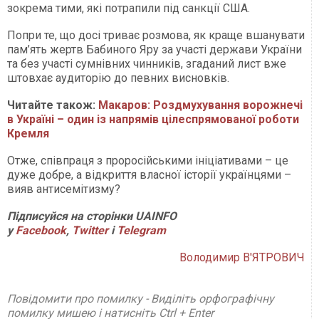
зокрема тими, які потрапили під санкції США.
Попри те, що досі триває розмова, як краще вшанувати
пам’ять жертв Бабиного Яру за участі держави України
та без участі сумнівних чинників, згаданий лист вже
штовхає аудиторію до певних висновків.
Читайте також:
Макаров: Роздмухування ворожнечі
в Україні – один із напрямів цілеспрямованої роботи
Кремля
Отже, співпраця з проросійськими ініціативами – це
дуже добре, а відкриття власної історії українцями –
вияв антисемітизму?
П
ідписуйся на сторінки
UAINFO
у
Facebook
,
Twitter
і
Telegram
Володимир В'ЯТРОВИЧ
Повідомити про помилку - Виділіть орфографічну
помилку мишею і натисніть Ctrl + Enter