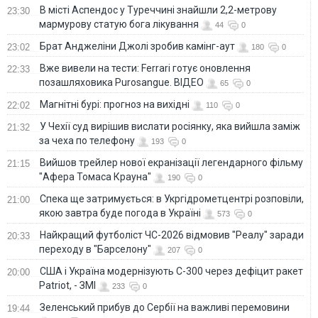
В місті Аспендос у Туреччині знайшли 2,2-метрову
23:30
мармурову статую бога лікування
44
0
Брат Анджеліни Джолі зробив камінг-аут
23:02
180
0
Вже вивели на тести: Ferrari готує оновлення
22:33
позашляховика Purosangue. ВІДЕО
65
0
Магнітні бурі: прогноз на вихідні
22:02
110
0
У Чехії суд вирішив вислати росіянку, яка вийшла заміж
21:32
за чеха по телефону
193
0
Вийшов трейлер нової екранізації легендарного фільму
21:15
"Афера Томаса Крауна"
190
0
Спека ще затримується: в Укргідрометцентрі розповіли,
21:00
якою завтра буде погода в Україні
573
0
Найкращий футболіст ЧС-2026 відмовив "Реалу" заради
20:33
переходу в "Барселону"
207
0
США і Україна модернізують С-300 через дефіцит ракет
20:00
Patriot, - ЗМІ
233
0
Зеленський прибув до Сербії на важливі перемовини
19:44