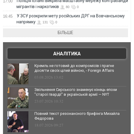
Поліція Іспанії викрила масштабну мережу контрабанди
17:00
мігрантів і наркотиків
80
0
У ЗСУ розкрили мету російських ДРГ на Вовчанському
16:45
напрямку
131
0
БІЛЬШЕ
АНАЛІТИКА
Кремль не готовий до компромісів і прагне
досягти своїх цілей війною, - Foreign Affairs
03.08.2026 13:02
Звільнення Сирського знаменує кінець епохи
"старої гвардії" в українській армії — NYT
23.07.2026 10:32
Повний текст резонансного брифінга Михайла
Федорова
18.07.2026 09:27