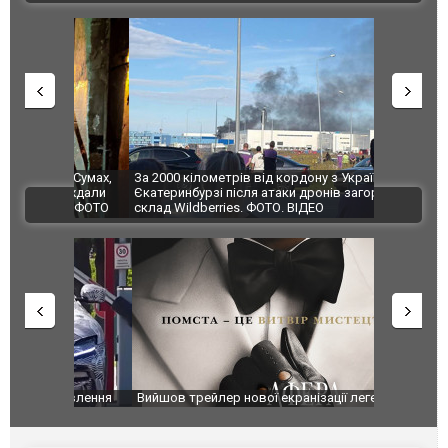
по Сумах,
За 2000 кілометрів від кордону з Україною: в
"Мої іграш
траждали
Єкатеринбурзі після атаки дронів загорівся
суперкарів
ВІДЕО
ині. ФОТО
склад Wildberries. ФОТО. ВІДЕО
оновлення
Вийшов трейлер нової екранізації легендарного
Зеленський
фільму "Афера Томаса Крауна"
перемовин