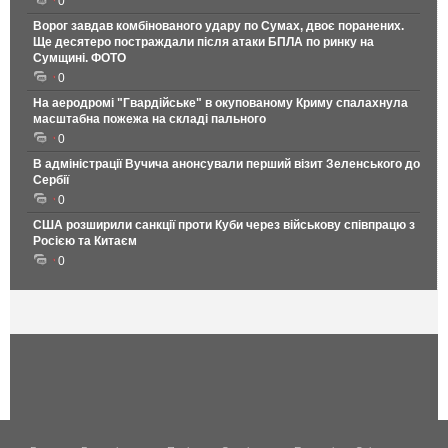
0
Ворог завдав комбінованого удару по Сумах, двоє поранених.
Ще десятеро постраждали після атаки БПЛА по ринку на
Сумщині. ФОТО
0
На аеродромі "Гвардійське" в окупованому Криму спалахнула
масштабна пожежа на складі пального
0
В адміністрації Вучича анонсували перший візит Зеленського до
Сербії
0
США розширили санкції проти Куби через військову співпрацю з
Росією та Китаєм
0