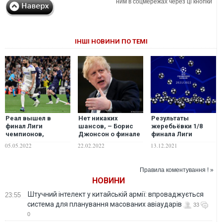
ним в соцмережах через ці кнопки
ІНШІ НОВИНИ ПО ТЕМІ
Реал вышел в
Нет никаких
Результаты
финал Лиги
шансов, – Борис
жеребьёвки 1/8
чемпионов,
Джонсон о финале
финала Лиги
совершив
Лиги чемпионов в
чемпионов
05.05.2022
22.02.2022
13.12.2021
невероятный
России
камбэк против
Манчестер Сити
Правила коментування ! »
НОВИНИ
Штучний інтелект у китайській армії: впроваджується
23:55
система для планування масованих авіаударів
33
0