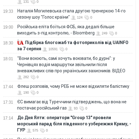
131
0
Наталія Могилевська стала другою тренеркою 14-го
19:33
сезону шоу "Голос країни"
124
0
Російська еліта боїться ФСБ, яка дедалі більше
19:00
виходить з-під контролю, - Bloomberg
249
0
Підбірка блогожаб та фотоприколів від UAINFO
18:30
за 7 серпня
10591
0
"Вони воюють, самі хочуть воювати, бо дурні": у
18:01
Чернівцях водія маршрутки звільнили після
зневажливих слів про українських захисників. ВІДЕО
282
0
Флеш розповів, чому РЕБ не може відхиляти балістику
17:44
190
0
ЄС вимагає від Туреччини підтверджень, що вона не
17:31
постачає російський газ
93
0
До Дня Ялти: оператори "Group 13" провели
17:14
морський парад біля південного узбережжя Криму, -
ГУР
575
0