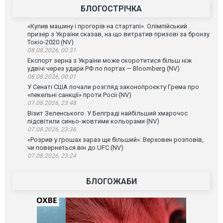
БЛОГОСТРІЧКА
«Купив машину і прогорів на стартапі». Олімпійський
призер з України сказав, на що витратив призові за бронзу
Токіо-2020 (NV)
08.08.2026, 00:31
Експорт зерна з України може скоротитися більш ніж
удвічі через удари РФ по портах — Bloomberg (NV)
08.08.2026, 00:01
У Сенаті США почали розгляд законопроєкту Грема про
«пекельні санкції» проти Росії (NV)
07.08.2026, 23:48
Візит Зеленського. У Белграді найбільший хмарочос
підсвітили синьо-жовтими кольорами (NV)
07.08.2026, 23:36
«Розрив у грошах зараз ще більший»: Верховен розповів,
чи повернеться він до UFC (NV)
07.08.2026, 23:24
БЛОГОЖАБИ