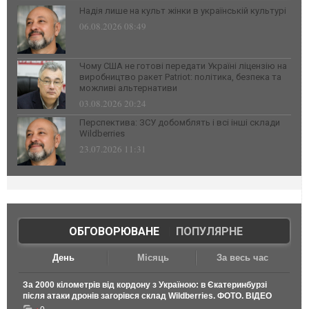
Надія лише на культ жінки в українській культурі
06.08.2026 08:49
Чому США не готові передати Україні ліцензію на
виробництво ракет Patriot: політика, безпека та
можливі альтернативи
03.08.2026 20:24
Перспектива: ЗСУ добомблять і всі інші склади
Wildberries
23.07.2026 11:31
ОБГОВОРЮВАНЕ
|
ПОПУЛЯРНЕ
День
Місяць
За весь час
За 2000 кілометрів від кордону з Україною: в Єкатеринбурзі
після атаки дронів загорівся склад Wildberries. ФОТО. ВІДЕО