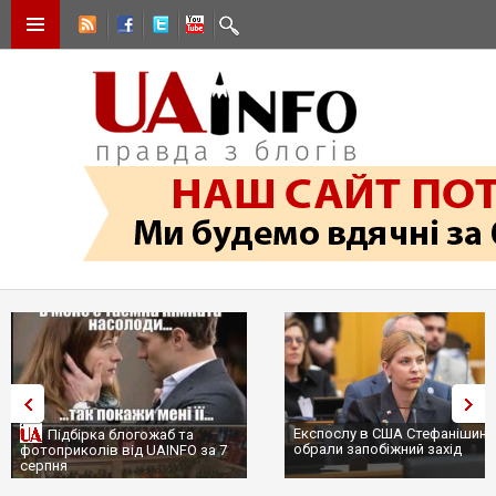
Експослу в США Стефанішиній
Трамп не передасть Укра
обрали запобіжний захід
сотні ракет до Patriot, б
...