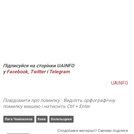
П
ідписуйся на сторінки
UAINFO
у
Facebook
,
Twitter
і
Telegram
UAINFO
Повідомити про помилку - Виділіть орфографічну
помилку мишею і натисніть Ctrl + Enter
Лига Чемпионов
Киев
болельщики
Сподобався матеріал? Сміливо поділися