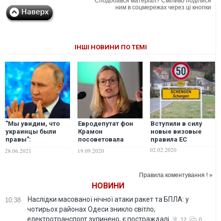
Сподобався матеріал? Сміливо поділися
ним в соцмережах через ці кнопки
ІНШІ НОВИНИ ПО ТЕМІ
"Мы увидим, что
Евродепутат фон
Вступили в силу
украинцы были
Крамон
новые визовые
правы":
посоветовала
правила ЕС
российский
Арахамии
02.02.2020
28.06.2021
19.09.2020
политолог дал
прислушиваться к
прогноз падению
заявлениям
режима Путина
представителей
Правила коментування ! »
Евросоюза, иначе
НОВИНИ
последствия для
Украины "не будут
Наслідки масованої нічної атаки ракет та БПЛА: у
10:38
хорошими"
чотирьох районах Одеси зникло світло,
електротранспорт зупинено, є постраждалі
12
0