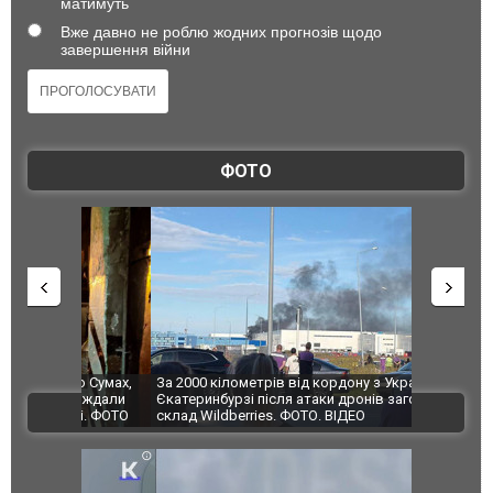
матимуть
Вже давно не роблю жодних прогнозів щодо
завершення війни
ФОТО
по Сумах,
За 2000 кілометрів від кордону з Україною: в
"Мої іграш
траждали
Єкатеринбурзі після атаки дронів загорівся
суперкарів
ВІДЕО
ині. ФОТО
склад Wildberries. ФОТО. ВІДЕО