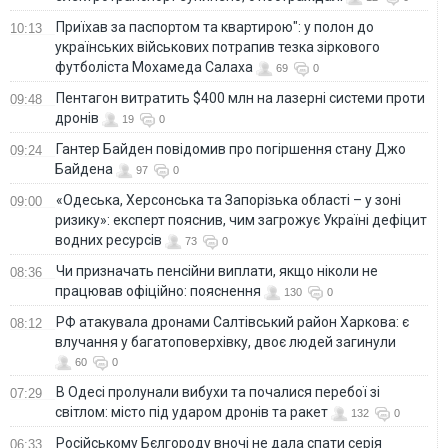
Приїхав за паспортом та квартирою": у полон до
10:13
українських військових потрапив тезка зіркового
футболіста Мохамеда Салаха
69
0
Пентагон витратить $400 млн на лазерні системи проти
09:48
дронів
19
0
Гантер Байден повідомив про погіршення стану Джо
09:24
Байдена
97
0
«Одеська, Херсонська та Запорізька області – у зоні
09:00
ризику»: експерт пояснив, чим загрожує Україні дефіцит
водних ресурсів
73
0
Чи призначать пенсійни виплати, якщо ніколи не
08:36
працював офіційно: пояснення
130
0
РФ атакувала дронами Салтівський район Харкова: є
08:12
влучання у багатоповерхівку, двоє людей загинули
60
0
В Одесі пролунали вибухи та почалися перебої зі
07:29
світлом: місто під ударом дронів та ракет
132
0
Російському Бєлгороду вночі не дала спати серія
06:33