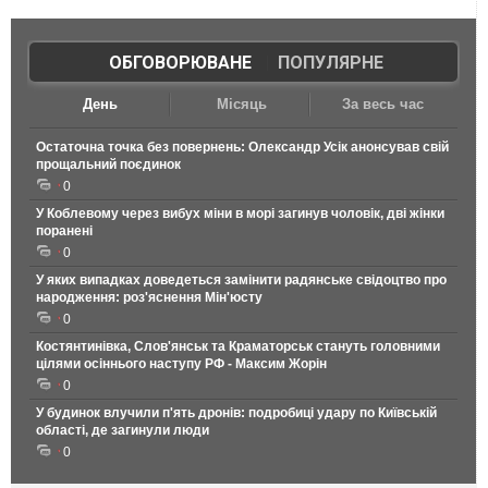
ОБГОВОРЮВАНЕ
|
ПОПУЛЯРНЕ
День
Місяць
За весь час
Остаточна точка без повернень: Олександр Усік анонсував свій
прощальний поєдинок
0
У Коблевому через вибух міни в морі загинув чоловік, дві жінки
поранені
0
У яких випадках доведеться замінити радянське свідоцтво про
народження: роз'яснення Мін'юсту
0
Костянтинівка, Слов'янськ та Краматорськ стануть головними
цілями осіннього наступу РФ - Максим Жорін
0
У будинок влучили п'ять дронів: подробиці удару по Київській
області, де загинули люди
0