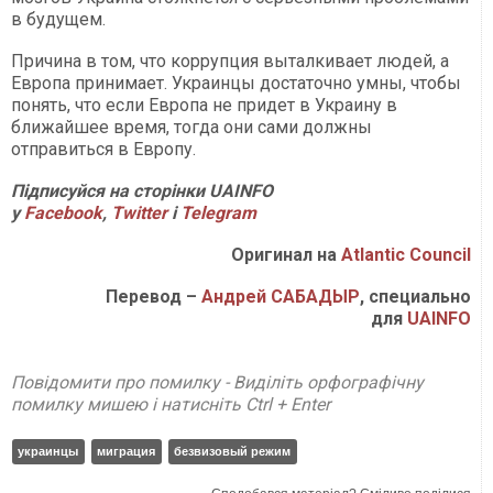
в будущем.
Причина в том, что коррупция выталкивает людей, а
Европа принимает. Украинцы достаточно умны, чтобы
понять, что если Европа не придет в Украину в
ближайшее время, тогда они сами должны
отправиться в Европу.
П
ідписуйся на сторінки
UAINFO
у
Facebook
,
Twitter
і
Telegram
Оригинал на
Atlantic Council
Перевод –
Андрей САБАДЫР
, специально
для
UAINFO
Повідомити про помилку - Виділіть орфографічну
помилку мишею і натисніть Ctrl + Enter
украинцы
миграция
безвизовый режим