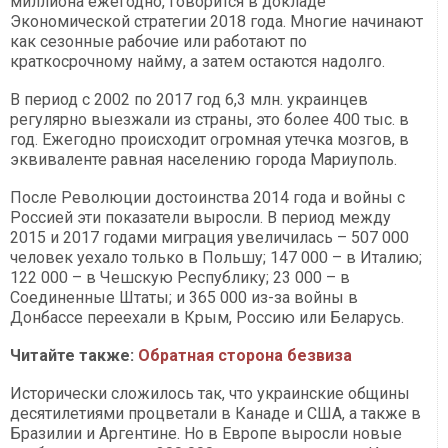
миллиона ежегодно, говорится в докладе
Экономической стратегии 2018 года. Многие начинают
как сезонные рабочие или работают по
краткосрочному найму, а затем остаются надолго.
В период с 2002 по 2017 год 6,3 млн. украинцев
регулярно выезжали из страны, это более 400 тыс. в
год. Ежегодно происходит огромная утечка мозгов, в
эквиваленте равная населению города Мариуполь.
После Революции достоинства 2014 года и войны с
Россией эти показатели выросли. В период между
2015 и 2017 годами миграция увеличилась – 507 000
человек уехало только в Польшу; 147 000 – в Италию;
122 000 – в Чешскую Республику; 23 000 – в
Соединенные Штаты; и 365 000 из-за войны в
Донбассе переехали в Крым, Россию или Беларусь.
Читайте также:
Обратная сторона безвиза
Исторически сложилось так, что украинские общины
десятилетиями процветали в Канаде и США, а также в
Бразилии и Аргентине. Но в Европе выросли новые