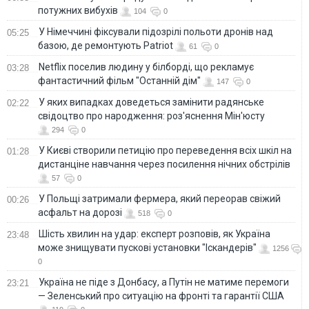
потужних вибухів
104
0
У Німеччині фіксували підозрілі польоти дронів над
05:25
базою, де ремонтують Patriot
61
0
Netflix поселив людину у білборді, що рекламує
03:28
фантастичний фільм "Останній дім"
147
0
У яких випадках доведеться замінити радянське
02:22
свідоцтво про народження: роз'яснення Мін'юсту
294
0
У Києві створили петицію про переведення всіх шкіл на
01:28
дистанціне навчання через посилення нічних обстрілів
57
0
У Польщі затримали фермера, який переорав свіжий
00:26
асфальт на дорозі
518
0
Шість хвилин на удар: експерт розповів, як Україна
23:48
може знищувати пускові установки "Іскандерів"
1256
0
Україна не піде з Донбасу, а Путін не матиме перемоги
23:21
— Зеленський про ситуацію на фронті та гарантії США