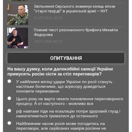
Звільнення Сирського знаменує кінець епохи
"старої гвардії" в українській армії — NYT
23.07.2026 10:32
Повний текст резонансного брифінга Михайла
Федорова
18.07.2026 09:27
ОПИТУВАННЯ
На вашу думку, коли далекобійні санкції України
примусять росію сісти за стіл переговорів?
У найближчі місяці удари України по росії стануть
настільки болючими, що агресору доведеться
поновити перемовини
Цього року не варто чекати поновлення переговорного
процесу. А от наступного - можливо все
рф навпаки піде на ескалацію попри здоровий глузд і
намагатиметься триматися до останнього
Найближчим часом росія може погодитись на
переговори, але серйозних намірів росіяни не