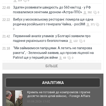
119
0
Здатен розвивати швидкість до 560 км/год - у РФ
22:49
похвалилися зенітним дроном «Астра-ППО»
392
0
Вибух у московському ресторані: померла ще одна
22:22
родичка російського генерала Чайка, - росЗМІ
371
0
Первинний аналіз уламків: у Болгарії заявили про
21:42
падіння українського безпілотника
122
0
"Ми займаємося папірцями. А летить не паперова
21:18
ракета", - Зеленський заявив, що просив ліцензії на
Patriot ще у перший рік війни
69
0
БІЛЬШЕ
АНАЛІТИКА
Кремль не готовий до компромісів і прагне
досягти своїх цілей війною, - Foreign Affairs
03.08.2026 13:02