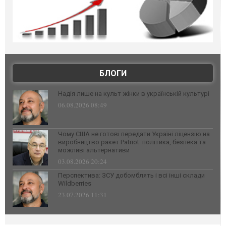
БЛОГИ
Надія лише на культ жінки в українській культурі
06.08.2026 08:49
Чому США не готові передати Україні ліцензію на
виробництво ракет Patriot: політика, безпека та
можливі альтернативи
03.08.2026 20:24
Перспектива: ЗСУ добомблять і всі інші склади
Wildberries
23.07.2026 11:31