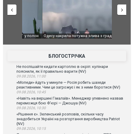
": у полон
Одесу накрила потужна злива з градом та
Вже вивели 
в тезка
ураганним вітром
позашляхов
лаха
БЛОГОСТРІЧКА
Не поспішайте кидати картоплю в окріп: кулінари
пояснили, як її правильно варити (NV)
09.08.2026, 11:00
«Мопеди» йдуть у минуле — Росія робить шахеди
реактивними. Чим це загрожує і як з ними боротися (NV)
09.08.2026, 10:45
«Навіть на вершині Гімалаїв». Менеджер упевнено назвав
переможця бою Ф’юрі — Джошуа (NV)
09.08.2026, 10:30
«Рішення є». Зеленський розповів, скільки часу
знадобиться Україні на розгортання виробництва Patriot
(NV)
09.08.2026, 10:15