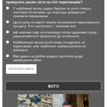
примусять росію сісти за стіл переговорів?
У найближчі місяці удари України по росії стануть
настільки болючими, що агресору доведеться
поновити перемовини
Цього року не варто чекати поновлення переговорного
процесу. А от наступного - можливо все
рф навпаки піде на ескалацію попри здоровий глузд і
намагатиметься триматися до останнього
Найближчим часом росія може погодитись на
переговори, але серйозних намірів росіяни не
матимуть
Вже давно не роблю жодних прогнозів щодо
завершення війни
ФОТО