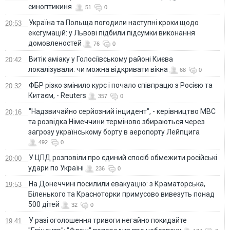
синоптикиня
51
0
Україна та Польща погодили наступні кроки щодо
20:53
ексгумацій: у Львові підбили підсумки виконання
домовленостей
76
0
Витік аміаку у Голосіївському районі Києва
20:42
локалізували: чи можна відкривати вікна
68
0
ФБР різко змінило курс і почало співпрацю з Росією та
20:32
Китаєм, - Reuters
357
0
"Надзвичайно серйозний інцидент", - керівництво МВС
20:16
та розвідка Німеччини терміново збираються через
загрозу українському борту в аеропорту Лейпцига
492
0
У ЦПД розповіли про єдиний спосіб обмежити російські
20:00
удари по Україні
236
0
На Донеччині посилили евакуацію: з Краматорська,
19:53
Біленького та Красноторки примусово вивезуть понад
500 дітей
32
0
У разі оголошення тривоги негайно покидайте
19:41