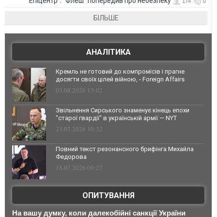
"Епіцентр": "Флеш" попередив про небезпеку
174
0
БІЛЬШЕ
АНАЛІТИКА
Кремль не готовий до компромісів і прагне
досягти своїх цілей війною, - Foreign Affairs
03.08.2026 13:02
Звільнення Сирського знаменує кінець епохи
"старої гвардії" в українській армії — NYT
23.07.2026 10:32
Повний текст резонансного брифінга Михайла
Федорова
18.07.2026 09:27
ОПИТУВАННЯ
На вашу думку, коли далекобійні санкції України