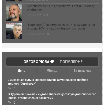
Перспектива: ЗСУ добомблять і всі інші склади
Wildberries
23.07.2026 11:31
“Нова кров” чи вимушений хід? Чому Драпатий
очолив ЗСУ на піку суспільних протестів
22.07.2026 20:36
ОБГОВОРЮВАНЕ
|
ПОПУЛЯРНЕ
День
Місяць
За весь час
Змикається кільце кровожерливих акул: вийшов трейлер
трилера "Хижі води"
0
В Туреччині знайшли чудово збережену статую довговолосого
юнака, створену 2500 років тому
0