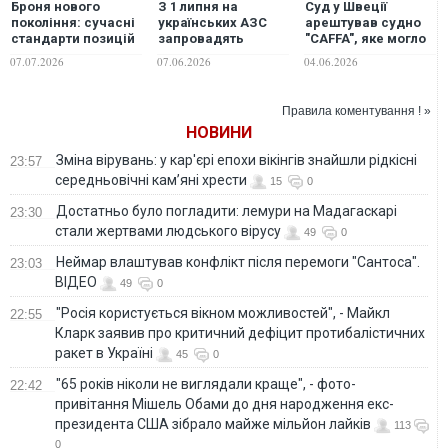
Броня нового
З 1 липня на
Суд у Швеції
покоління: сучасні
українських АЗС
арештував судно
стандарти позицій
запровадять
"CAFFA", яке могло
захисту та
європейське
бути залучене до
07.07.2026
07.06.2026
04.06.2026
логістики в умовах
маркування палива
незаконного
війни
Е5, Е10 та В7
вивезення
української
Правила коментування ! »
продукції з ТОТ, -
НОВИНИ
генпрокурор
Зміна вірувань: у кар'єрі епохи вікінгів знайшли рідкісні
23:57
середньовічні кам’яні хрести
15
0
Достатньо було погладити: лемури на Мадагаскарі
23:30
стали жертвами людського вірусу
49
0
Неймар влаштував конфлікт після перемоги "Сантоса".
23:03
ВІДЕО
49
0
"Росія користується вікном можливостей", - Майкл
22:55
Кларк заявив про критичний дефіцит протибалістичних
ракет в Україні
45
0
"65 років ніколи не виглядали краще", - фото-
22:42
привітання Мішель Обами до дня народження екс-
президента США зібрало майже мільйон лайків
113
0