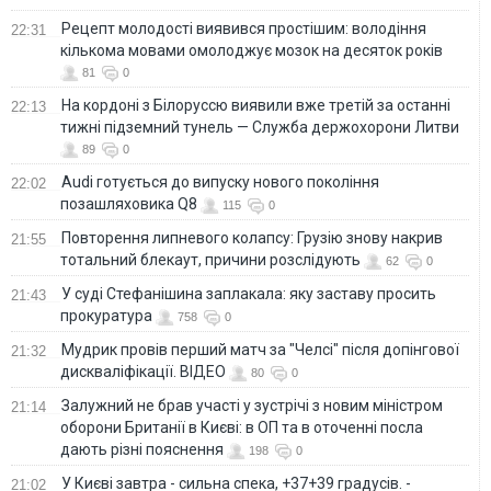
Рецепт молодості виявився простішим: володіння
22:31
кількома мовами омолоджує мозок на десяток років
81
0
На кордоні з Білоруссю виявили вже третій за останні
22:13
тижні підземний тунель — Служба держохорони Литви
89
0
Audi готується до випуску нового покоління
22:02
позашляховика Q8
115
0
Повторення липневого колапсу: Грузію знову накрив
21:55
тотальний блекаут, причини розслідують
62
0
У суді Стефанішина заплакала: яку заставу просить
21:43
прокуратура
758
0
Мудрик провів перший матч за "Челсі" після допінгової
21:32
дискваліфікації. ВІДЕО
80
0
Залужний не брав участі у зустрічі з новим міністром
21:14
оборони Британії в Києві: в ОП та в оточенні посла
дають різні пояснення
198
0
У Києві завтра - сильна спека, +37+39 градусів. -
21:02