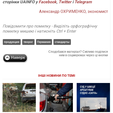
сторінки
UAINFO у
Facebook
,
Twitter
і
Telegram
Александр ОХРИМЕНКО, экономист
Повідомити про помилку - Виділіть орфографічну
помилку мишею і натисніть Ctrl + Enter
продукция
творог
Германия
стандарты
Сподобався матеріал? Сміливо поділися
ним в соцмережах через ці кнопки
ІНШІ НОВИНИ ПО ТЕМІ