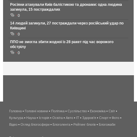
Росіяни атакували Київ балістикою та дронами: одна людина
загинула, 15 постраждалих
0
14 людей загинули, 27 постраждали через російський удар по
Київщині
0
ППО не змогла збити жодної із 28 ракет під час ворожого
обстрілу
0
Головна
•
Головні новини
•
Політика
•
Суспільство
•
Економіка
беспроводной
•
Світ
•
Культура
•
Наука
•
Історія
•
Освіта
•
Авто
•
IT
•
Здоров'я
интернет
•
Спорт
•
Фото
•
Відео
•
Огляд блогосфери
•
Блоголента
•
Рейтинг блогів
киев
•
Блогожаби
и