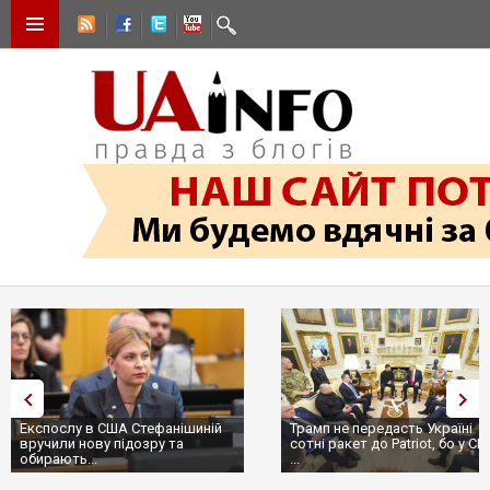
Експослу в США Стефанішиній
Трамп не передасть Україні
вручили нову підозру та
сотні ракет до Patriot, бо у СШ
обирають...
...