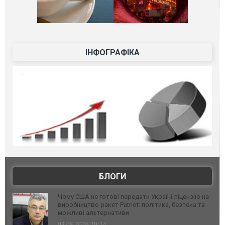
ІНФОГРАФІКА
БЛОГИ
Чому США не готові передати Україні ліцензію на
виробництво ракет Patriot: політика, безпека та
можливі альтернативи
03.08.2026 20:24