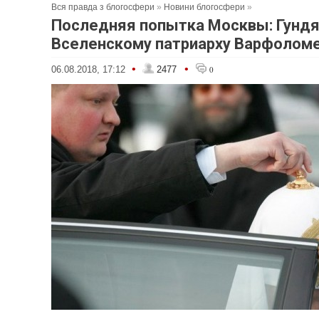
Вся правда з блогосфери
»
Новини блогосфери
»
Последняя попытка Москвы: Гундя
Вселенскому патриарху Варфолом
•
•
06.08.2018, 17:12
2477
0