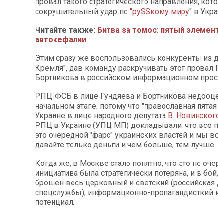
провал такого стратегического направления, кот
сокрушительный удар по
"руSSкому миру"
в Укра
Читайте также:
Битва за томос: пятый элемен
автокефалии
Этим сразу же воспользовались конкуренты из 
Кремля", дав команду раскручивать этот провал 
Бортникова в российском информационном прос
РПЦ-ФСБ в лице Гундяева и Бортникова недооце
начальном этапе, потому что "православная пятая
Украине в лице народного депутата
В. Новинског
РПЦ в Украине (УПЦ МП) докладывали, что все п
это очередной "фарс" украинских властей и мы 
давайте только деньги и чем больше, тем лучше.
Когда же, в Москве стало понятно, что это не оче
инициатива была стратегически потеряна, и в бой
брошен весь церковный и светский (российская 
спецслужбы), информационно-пропагандисткий 
потенциал.