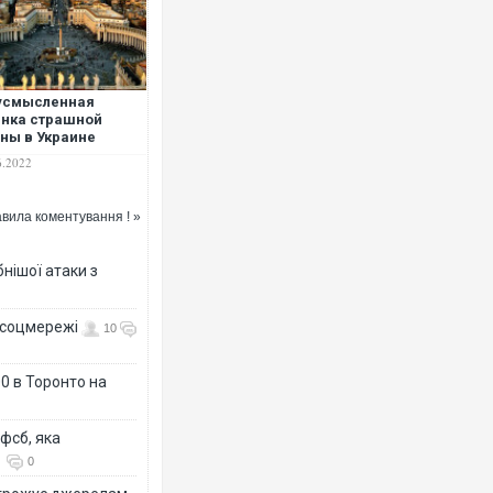
усмысленная
нка страшной
ны в Украине
яется традицией
6.2022
 Ватикана. Можно
омнить как
хотно тут осуждали
вила коментування ! »
ессию Гитлера, –
боженко
нішої атаки з
- соцмережі
10
0 в Торонто на
фсб, яка
0