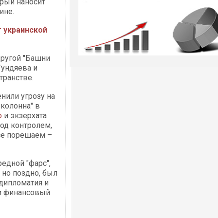
орый наносит
ине.
т украинской
другой "Башни
Гундяева и
транстве.
нили угрозу на
 колонна" в
о
и экзерхата
од контролем,
все порешаем –
редной "фарс",
, но поздно, был
дипломатия и
и финансовый