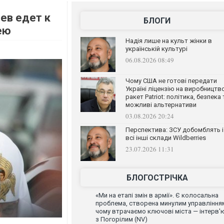
ев едет к
БЛОГИ
ею
Надія лише на культ жінки в
українській культурі
06.08.2026 08:49
Чому США не готові передати
Україні ліцензію на виробництв
ракет Patriot: політика, безпека 
можливі альтернативи
03.08.2026 20:24
Перспектива: ЗСУ добомблять і
всі інші склади Wildberries
23.07.2026 11:31
БЛОГОСТРІЧКА
«Ми на етапі змін в армії». Є колосальна
проблема, створена минулим управління
чому втрачаємо ключові міста — інтерв'
з Погорілим (NV)