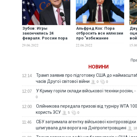
Зубов: Игры
Альфред Кох: Пора
Дв
закончились 24
отбросить все иллюзии
оце
февраля. России пора
про "избежание
вой
это осознать
эскалации конфликта".
явл
29.06.2022
22.06.2022
15.0
Путин уже давно
для
находится на
всп
максимальном градусе
нео
Пра
своего зверства
агр
НОВИНИ
Не
Трамп заявив про підготовку США до наймасштаб
12:14
часів Другої світової війни
0
0
У Криму горіли склади військової техніки росіян, 
12:07
0
Олійникова передала призові від турніру WTA 100
12:00
користь ЗСУ
5
0
СБУ затримала агентку військової контррозвідки 
11:46
шпигувала для ворога на Дніпропетровщині
18