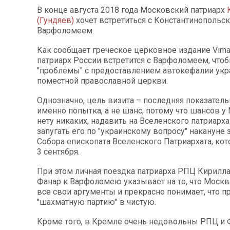
В конце августа 2018 года Московский патриарх
(Гундяев)
хочет встретиться с Константинопольс
Варфоломеем.
Как сообщает греческое церковное издание Vima 
патриарх России встретится с Варфоломеем, что
"проблемы" с предоставлением автокефалии укр
поместной православной церкви.
Однозначно, цель визита – последняя показатель
именно попытка, а не шанс, потому что шансов 
нету никаких, надавить на Вселенского патриарх
запугать его по "украинскому вопросу" накануне 
Собора епископата Вселенского Патриархата, кот
3 сентября.
При этом личная поездка патриарха РПЦ Кирилла 
Фанар к Варфоломею указывает на то, что Москв
все свои аргументы и прекрасно понимает, что пр
"шахматную партию" в чистую.
Кроме того, в Кремле очень недовольны РПЦ и 