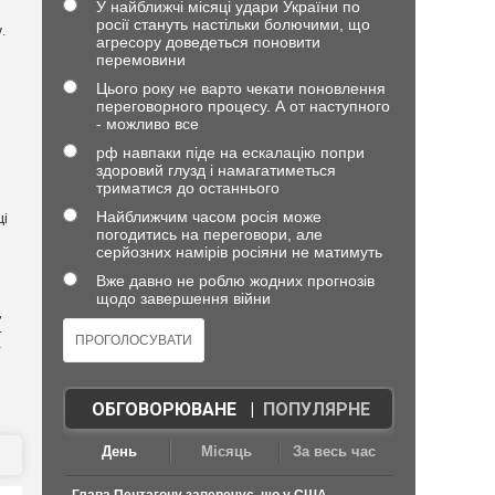
У найближчі місяці удари України по
росії стануть настільки болючими, що
.
агресору доведеться поновити
перемовини
Цього року не варто чекати поновлення
переговорного процесу. А от наступного
- можливо все
рф навпаки піде на ескалацію попри
здоровий глузд і намагатиметься
триматися до останнього
Найближчим часом росія може
ці
погодитись на переговори, але
серйозних намірів росіяни не матимуть
Вже давно не роблю жодних прогнозів
щодо завершення війни
,
4
—
ОБГОВОРЮВАНЕ
|
ПОПУЛЯРНЕ
День
Місяць
За весь час