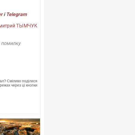
er
і
Telegram
митрий ТЫМЧУК
у помилку
ал? Сміливо поділися
режах через ці кнопки