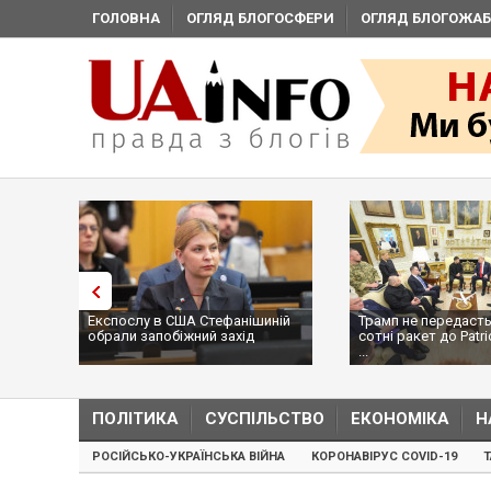
ГОЛОВНА
ОГЛЯД БЛОГОСФЕРИ
ОГЛЯД БЛОГОЖАБ
Експослу в США Стефанішиній
Трамп не передасть
обрали запобіжний захід
сотні ракет до Patri
...
ПОЛІТИКА
СУСПІЛЬСТВО
ЕКОНОМІКА
Н
РОСІЙСЬКО-УКРАЇНСЬКА ВІЙНА
КОРОНАВІРУС COVID-19