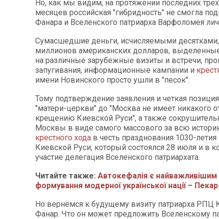
Но, как мы видим, на протяжении последних трех
месяцев российская "гибридность" не смогла по
Фанара и Вселенского патриарха Варфоломея лич
Сумасшедшие деньги, исчисляемыми десятками, 
миллионов американских долларов, выделенные
на различные зарубежные визиты и встречи, про
запугивания, информационные кампании и
крест
имени Новинского просто ушли в "песок".
Тому подтверждение заявления и четкая позиция
"матери-церкви" до "Москва не имеет никакого 
крещению Киевской Руси", а также сокрушитель
Москвы в виде самого массового за всю истор
крестного хода
в честь празднования 1030-летия
Киевской Руси, который состоялся 28 июля и в к
участие делегация Вселенского патриархата.
Читайте также:
Автокефалія є найважливішим
формування модерної української нації – Пекар
Но вернёмся к будущему визиту патриарха РПЦ 
Фанар. Что он может предложить Вселенскому па