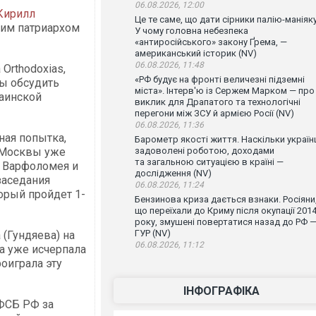
06.08.2026, 12:00
Кирилл
Це те саме, що дати сірники палію-маніяку
ким патриархом
У чому головна небезпека
«антиросійського» закону Ґрема, —
американський історик (NV)
06.08.2026, 11:48
Orthodoxias,
«РФ будує на фронті величезні підземні
бы обсудить
міста». Інтерв'ю із Сержем Марком — про
аинской
виклик для Драпатого та технологічні
перегони між ЗСУ й армією Росії (NV)
06.08.2026, 11:36
ная попытка,
Барометр якості життя. Наскільки україн
у Москвы уже
задоволені роботою, доходами
та загальною ситуацією в країні —
а Варфоломея и
дослідження (NV)
заседания
06.08.2026, 11:24
орый пройдет 1-
Бензинова криза дається взнаки. Росіяни
що переїхали до Криму після окупації 201
року, змушені повертатися назад до РФ 
ГУР (NV)
(Гундяева) на
06.08.2026, 11:12
а уже исчерпала
оиграла эту
ІНФОГРАФІКА
ФСБ РФ за