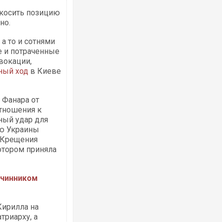
дкосить позицию
но.
а то и сотнями
Росія атакувала Суми КАБами: пошко
 и потраченные
торговельний центр, будинки, є постр
вокации,
ФОТО
ный ход
в Киеве
 Фанара от
отношения к
ный удар для
ию Украины
 Крещения
отором приняла
 чинником
Топпосадовцю Повітряних Сил вручил
підозру
Кирилла на
триарху, а