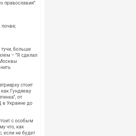
го православия":
 почве;
 тучи, больше
лём – "Я сделал
и Москвы
енить
атриарху стоит
 как Гундяеву
тинка", от
 в Украине до
стоит с особым
у что, как
, если не будет