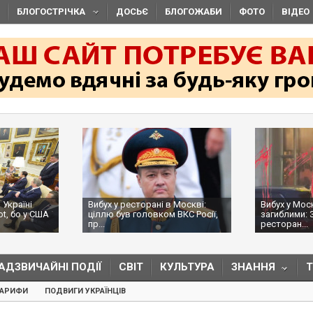
БЛОГОСТРІЧКА
ДОСЬЄ
БЛОГОЖАБИ
ФОТО
ВІДЕО
 Україні
Вибух у ресторані в Москві:
Вибух у Мос
ot, бо у США
ціллю був головком ВКС Росії,
загиблими: 
пр...
ресторан...
АДЗВИЧАЙНІ ПОДІЇ
СВІТ
КУЛЬТУРА
ЗНАННЯ
ТАРИФИ
ПОДВИГИ УКРАЇНЦІВ