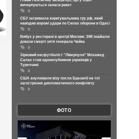
Глава Пентагону заперечує, що у США
вичерпуються запаси ракет
0
СБУ затримала коригувальника гру рф, який
наводив ворожі удари по Силах оборони в Одесі
0
Вибух у ресторані в центрі Москви: ЗМІ знайшли
докази смерті зятя генерала Чайка
0
Зірковий ексфутболіст "Ліверпуля" Мохамед
Салах став одноклубником українців у
Туреччині
0
США анулювали візу посла Бразилії на тлі
загострення дипломатичного конфлікту
0
ФОТО