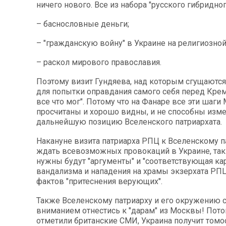
ничего нового. Все из набора "русского гибридно
– баснословные деньги;
– "гражданскую войну" в Украине на религиозной
– раскол мирового православия.
Поэтому визит Гундяева, над которым сгущаются
для попытки оправдания самого себя перед Крем
все что мог". Потому что на Фанаре все эти шаг
просчитаны и хорошо видны, и не способны изм
дальнейшую позицию Вселенского патриархата.
Накануне визита патриарха РПЦ к Вселенскому п
ждать всевозможных провокаций в Украине, так
нужны будут "аргументы" и "соответствующая кар
вандализма и нападения на храмы экзерхата РПЦ
фактов "притеснения верующих".
Также Вселенскому патриарху и его окружению 
вниманием отнестись к "дарам" из Москвы! Потом
отметили британские СМИ, Украина получит томос