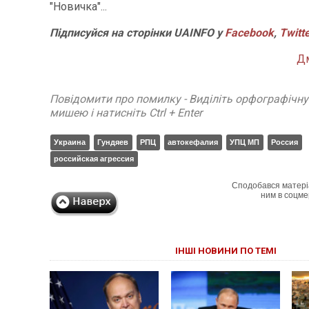
"Новичка"...
П
ідписуйся на сторінки
UAINFO у
Facebook
,
Twitt
Д
Повідомити про помилку - Виділіть орфографічн
мишею і натисніть Ctrl + Enter
Украина
Гундяев
РПЦ
автокефалия
УПЦ МП
Россия
российская агрессия
Сподобався матері
ним в соцме
ІНШІ НОВИНИ ПО ТЕМІ