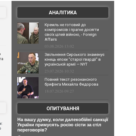
АНАЛІТИКА
Кремль не готовий до
компромісів і прагне досягти
своїх цілей війною, - Foreign
Affairs
03.08.2026 13:02
о
Звільнення Сирського знаменує
та
кінець епохи "старої гвардії" в
українській армії — NYT
23.07.2026 10:32
Повний текст резонансного
брифінга Михайла Федорова
18.07.2026 09:27
ОПИТУВАННЯ
На вашу думку, коли далекобійні санкції
м:
України примусять росію сісти за стіл
ю
переговорів?