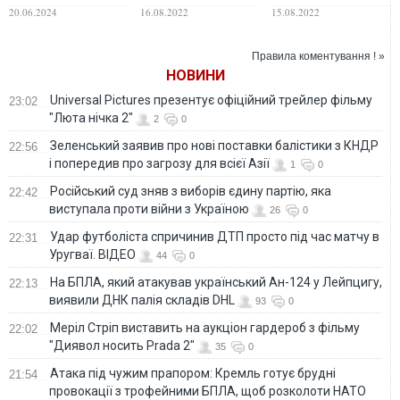
чемпіонаті
плаванні на
завоювала сьоме
20.06.2024
16.08.2022
15.08.2022
Європи-2024 з
чемпіонаті Європи
золото на ЧЄ-2022
водних видів
спорту
Правила коментування ! »
НОВИНИ
Universal Pictures презентує офіційний трейлер фільму
23:02
"Люта нічка 2"
2
0
Зеленський заявив про нові поставки балістики з КНДР
22:56
і попередив про загрозу для всієї Азії
1
0
Російський суд зняв з виборів єдину партію, яка
22:42
виступала проти війни з Україною
26
0
Удар футболіста спричинив ДТП просто під час матчу в
22:31
Уругваї. ВІДЕО
44
0
На БПЛА, який атакував український Ан-124 у Лейпцигу,
22:13
виявили ДНК палія складів DHL
93
0
Меріл Стріп виставить на аукціон гардероб з фільму
22:02
"Диявол носить Prada 2"
35
0
Атака під чужим прапором: Кремль готує брудні
21:54
провокації з трофейними БПЛА, щоб розколоти НАТО