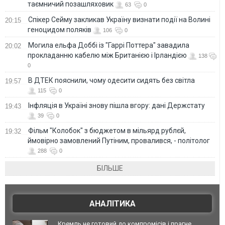
таємничий позашляховик
63
0
Спікер Сейму закликав Україну визнати події на Волині
20:15
геноцидом поляків
106
0
Могила ельфа Доббі із "Гаррі Поттера" завадила
20:02
прокладанню кабелю між Британією і Ірландією
138
0
В ДТЕК пояснили, чому одесити сидять без світла
19:57
115
0
Інфляція в Україні знову пішла вгору: дані Держстату
19:43
39
0
Фільм "Колобок" з бюджетом в мільярд рублєй,
19:32
ймовірно замовлений Путіним, провалився, - політолог
288
0
БІЛЬШЕ
АНАЛІТИКА
Кремль не готовий до компромісів і прагне