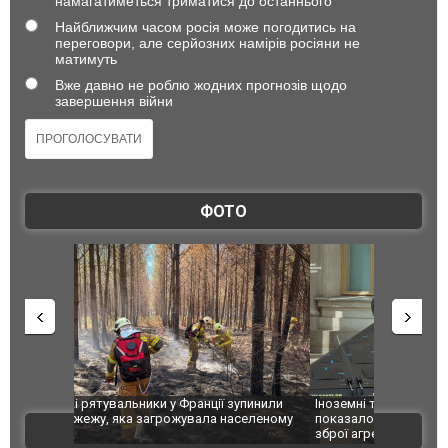
намагатиметься триматися до останнього
Найближчим часом росія може погодитись на
переговори, але серйозних намірів росіяни не
матимуть
Вже давно не роблю жодних прогнозів щодо
завершення війни
ФОТО
зупинили
Іноземні технології вбивають українців: ГУР
Росіяни вд
аселеному
показало дипломатам західні компоненти у
постраждал
ВІДЕО
зброї агресора. ФОТО