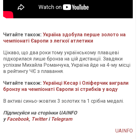
Читайте також:
Україна здобула перше золото на
чемпіонаті Європи з легкої атлетики
Цікаво, що два роки тому українському плавцеві
підкорилася лише бронза на цій дистанції. Завдяки
успіхам Михайла Романчука, Україна йде на 4-му місці
в рейтингу ЧЄ з плавання.
Читайте також:
Українці Кесар і Оліферчик виграли
бронзу на чемпіонаті Європи зі стрибків у воду
В активі синьо-жовтих 3 золотих та 1 срібна медалі.
П
ідписуйся на сторінки
UAINFO
у
Facebook
,
Twitter
і
Telegram
UAINFO