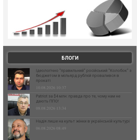
БЛОГИ
Ідеологічно "правильний" російський "Колобок" з
бюджетом в мільярд рублєй провалився в
прокаті
10.08.2026 10:37
Patriot за $4 млн: правда про те, чому нам не
дають ППО!
08.08.2026 13:34
Надія лише на культ жінки в українській культурі
06.08.2026 08:49