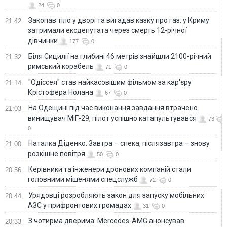
24
0
Закопав тіло у дворі та вигадав казку про газ: у Криму
21:42
затримали ексдепутата через смерть 12-річної
дівчинки
177
0
Біля Сицилії на глибині 46 метрів знайшли 2100-річний
21:32
римський корабель
71
0
"Одіссея" став найкасовішим фільмом за кар'єру
21:14
Крістофера Нолана
67
0
На Одещині під час виконання завдання втрачено
21:03
винищувач МіГ-29, пілот успішно катапультувався
73
0
Наталка Діденко: Завтра – спека, післязавтра – знову
21:00
розкішне повітря
50
0
Керівники та інженери дронових компаній стали
20:56
головними мішенями спецслужб
72
0
Урядовці розробляють закон для запуску мобільних
20:44
АЗС у прифронтових громадах
31
0
З чотирма дверима: Mercedes-AMG анонсував
20:33