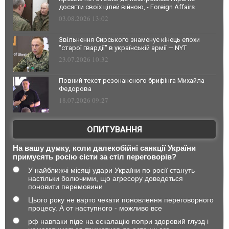
досягти своїх цілей війною, - Foreign Affairs
03.08.2026 13:02
Звільнення Сирського знаменує кінець епохи
"старої гвардії" в українській армії — NYT
23.07.2026 10:32
Повний текст резонансного брифінга Михайла
Федорова
18.07.2026 09:27
ОПИТУВАННЯ
На вашу думку, коли далекобійні санкції України
примусять росію сісти за стіл переговорів?
У найближчі місяці удари України по росії стануть
настільки болючими, що агресору доведеться
поновити перемовини
Цього року не варто чекати поновлення переговорного
процесу. А от наступного - можливо все
рф навпаки піде на ескалацію попри здоровий глузд і