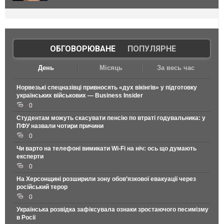
ОБГОВОРЮВАНЕ
|
ПОПУЛЯРНЕ
День
Місяць
За весь час
Норвезькі спецназівці привносять «дух вікінгів» у підготовку
українських військових — Business Insider
0
Студентам можуть скасувати пенсію по втраті годувальника: у
ПФУ назвали чотири причини
0
Чи варто на телефонi вимикати Wi-Fi на ніч: ось що думають
експерти
0
На Херсонщині розширили зону обов’язкової евакуації через
російський терор
0
Українська розвідка зафіксувала ознаки зростаючого песимізму
в Росії