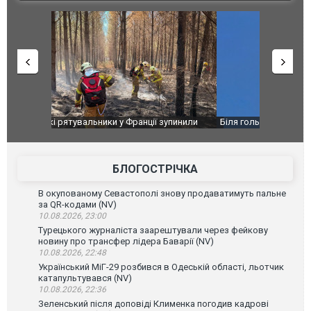
зупинили
Біля гольф-клубу Трампа перехопили три літаки.
Дві пускові
аселеному
ВІДЕО
ГУР із "Gro
високоварті
БЛОГОСТРІЧКА
В окупованому Севастополі знову продаватимуть пальне
за QR-кодами (NV)
10.08.2026, 23:00
Турецького журналіста заарештували через фейкову
новину про трансфер лідера Баварії (NV)
10.08.2026, 22:48
Український МіГ-29 розбився в Одеській області, льотчик
катапультувався (NV)
10.08.2026, 22:36
Зеленський після доповіді Клименка погодив кадрові