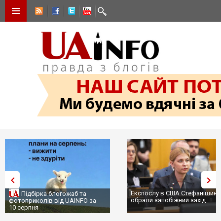
Експослу в США Стефанішині
Підбірка блогожаб та
обрали запобіжний захід
фотоприколів від UAINFO за
10 серпня