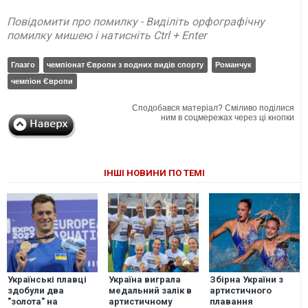
Повідомити про помилку - Виділіть орфографічну
помилку мишею і натисніть Ctrl + Enter
Глазго
чемпіонат Європи з водних видів спорту
Романчук
чемпіон Європи
Сподобався матеріал? Сміливо поділися
ним в соцмережах через ці кнопки
ІНШІ НОВИНИ ПО ТЕМІ
Українські плавці
Україна виграла
Збірна України з
здобули два
медальний залік в
артистичного
"золота" на
артистичному
плавання