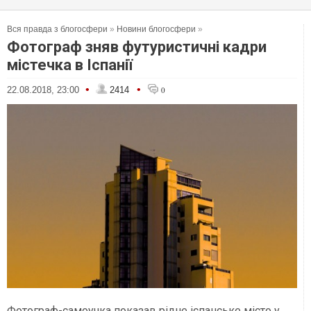
Вся правда з блогосфери
»
Новини блогосфери
»
Фотограф зняв футуристичні кадри
містечка в Іспанії
•
•
22.08.2018, 23:00
2414
0
Фотограф-самоучка показав рідне іспанське місто у