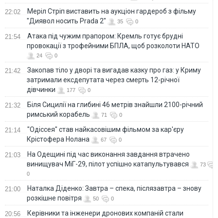
Меріл Стріп виставить на аукціон гардероб з фільму
22:02
"Диявол носить Prada 2"
35
0
Атака під чужим прапором: Кремль готує брудні
21:54
провокації з трофейними БПЛА, щоб розколоти НАТО
24
0
Закопав тіло у дворі та вигадав казку про газ: у Криму
21:42
затримали ексдепутата через смерть 12-річної
дівчинки
177
0
Біля Сицилії на глибині 46 метрів знайшли 2100-річний
21:32
римський корабель
71
0
"Одіссея" став найкасовішим фільмом за кар'єру
21:14
Крістофера Нолана
67
0
На Одещині під час виконання завдання втрачено
21:03
винищувач МіГ-29, пілот успішно катапультувався
73
0
Наталка Діденко: Завтра – спека, післязавтра – знову
21:00
розкішне повітря
50
0
Керівники та інженери дронових компаній стали
20:56