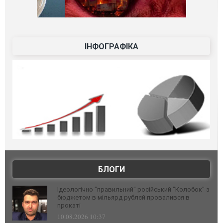
ІНФОГРАФІКА
БЛОГИ
Ідеологічно "правильний" російський "Колобок" з
бюджетом в мільярд рублєй провалився в
прокаті
10.08.2026 10:37