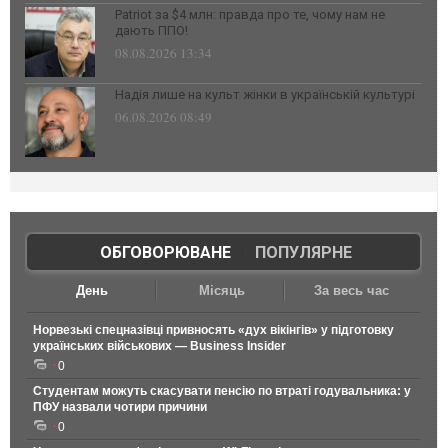
Patriot за $4 млн: правда про те, чому нам не
дають ППО!
08.08.2026 13:34
Надія лише на культ жінки в українській культурі
06.08.2026 08:49
ОБГОВОРЮВАНЕ
|
ПОПУЛЯРНЕ
День
Місяць
За весь час
Норвезькі спецназівці привносять «дух вікінгів» у підготовку
українських військових — Business Insider
0
Студентам можуть скасувати пенсію по втраті годувальника: у
ПФУ назвали чотири причини
0