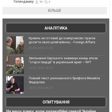
Геленджику
99
0
БІЛЬШЕ
АНАЛІТИКА
Кремль не готовий до компромісів і прагне
досягти своїх цілей війною, - Foreign Affairs
03.08.2026 13:02
Звільнення Сирського знаменує кінець епохи
"старої гвардії" в українській армії — NYT
23.07.2026 10:32
Повний текст резонансного брифінга Михайла
Федорова
18.07.2026 09:27
ОПИТУВАННЯ
На вашу думку, коли далекобійні санкції України