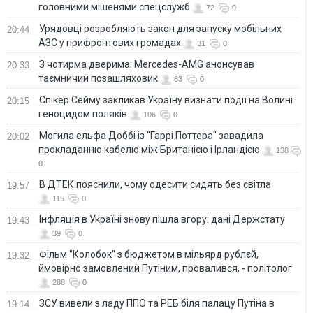
головними мішенями спецслужб
72
0
Урядовці розробляють закон для запуску мобільних
20:44
АЗС у прифронтових громадах
31
0
З чотирма дверима: Mercedes-AMG анонсував
20:33
таємничий позашляховик
63
0
Спікер Сейму закликав Україну визнати події на Волині
20:15
геноцидом поляків
106
0
Могила ельфа Доббі із "Гаррі Поттера" завадила
20:02
прокладанню кабелю між Британією і Ірландією
138
0
В ДТЕК пояснили, чому одесити сидять без світла
19:57
115
0
Інфляція в Україні знову пішла вгору: дані Держстату
19:43
39
0
Фільм "Колобок" з бюджетом в мільярд рублєй,
19:32
ймовірно замовлений Путіним, провалився, - політолог
288
0
ЗСУ вивели з ладу ППО та РЕБ біля палацу Путіна в
19:14