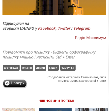
П
ідписуйся на
сторінки
UAINFO у
Facebook
,
Twitter
і
Telegram
Радіо Максимум
Повідомити про помилку - Виділіть орфографічну
помилку мишею і натисніть Ctrl + Enter
фотограф
Іспанія
знімки
кадри
самоучка
Сподобався матеріал? Сміливо поділися
ним в соцмережах через ці кнопки
ІНШІ НОВИНИ ПО ТЕМІ