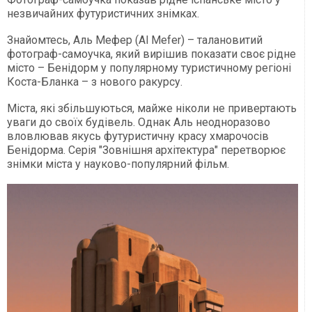
незвичайних футуристичних знімках.
Знайомтесь, Аль Мефер (Al Mefer) – талановитий
фотограф-самоучка, який вирішив показати своє рідне
місто – Бенідорм у популярному туристичному регіоні
Коста-Бланка – з нового ракурсу.
Міста, які збільшуються, майже ніколи не привертають
уваги до своїх будівель. Однак Аль неодноразово
вловлював якусь футуристичну красу хмарочосів
Бенідорма. Серія "Зовнішня архітектура" перетворює
знімки міста у науково-популярний фільм.