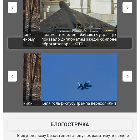
зупинили
Іноземні технології вбивають українців: ГУР
Росіяни вд
аселеному
показало дипломатам західні компоненти у
постраждал
ВІДЕО
зброї агресора. ФОТО
зупинили
Біля гольф-клубу Трампа перехопили три літаки.
Дві пускові
аселеному
ВІДЕО
ГУР із "Gro
високоварті
БЛОГОСТРІЧКА
В окупованому Севастополі знову продаватимуть пальне