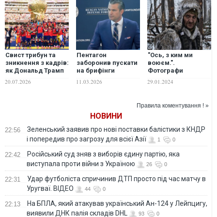
Свист трибун та
Пентагон
"Ось, з ким ми
зникнення з кадрів:
заборонив пускати
воюєм.".
як Дональд Трамп
на брифінги
Фотографи
побував на
фотографів ЗМІ, які
Ліберови показали
20.07.2026
11.03.2026
29.01.2024
церемонії
робили «погані»
кадри з Куп’янська
вручення Кубка
знімки Гегсета
і розповіли, як
світу
ворог варварськи
Правила коментування ! »
обстрілює точку
НОВИНИ
евакуації
Зеленський заявив про нові поставки балістики з КНДР
22:56
і попередив про загрозу для всієї Азії
1
0
Російський суд зняв з виборів єдину партію, яка
22:42
виступала проти війни з Україною
26
0
Удар футболіста спричинив ДТП просто під час матчу в
22:31
Уругваї. ВІДЕО
44
0
На БПЛА, який атакував український Ан-124 у Лейпцигу,
22:13
виявили ДНК палія складів DHL
93
0