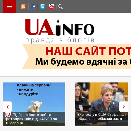
Експослу в США Стефанішиній
Трамп не передасть Україні
обрали запобіжний захід
сотні ракет до Patriot, бо у С
...