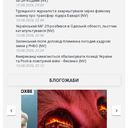
за QR-кодами (NV)
10.08.2026, 23:00
Турецького журналіста заарештували через фейкову
новину про трансфер лідера Баварії (NV)
10.08.2026, 22:48
Український МіГ-29 розбився в Одеській області, льотчик
катапультувався (NV)
10.08.2026, 22:36
Зеленський після доповіді Клименка погодив кадрові
зміни у РНБО (NV)
10.08.2026, 22:24
Американці намагаються збалансувати позиції України
та Росії в повітряній війні - Фесенко (NV)
10.08.2026, 22:12
БЛОГОЖАБИ