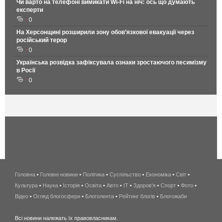
Чи варто на телефонi вимикати Wi-Fi на ніч: ось що думають
експерти
0
На Херсонщині розширили зону обов’язкової евакуації через
російський терор
0
Українська розвідка зафіксувала ознаки зростаючого песимізму
в Росії
0
Головна
•
Головні новини
•
Політика
•
Суспільство
•
Економіка
беспроводной
•
Світ
•
Культура
•
Наука
•
Історія
•
Освіта
•
Авто
•
IT
•
Здоров'я
интернет
•
Спорт
•
Фото
•
Відео
•
Огляд блогосфери
•
Блоголента
•
Рейтинг блогів
киев
•
Блогожаби
и
Всі новини належать їх правовласникам.
область