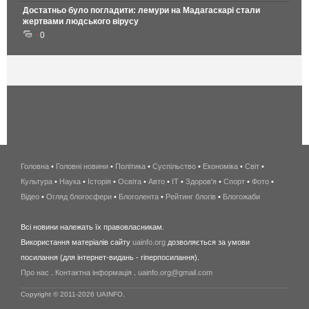
Достатньо було погладити: лемури на Мадагаскарі стали
жертвами людського вірусу
0
Головна
•
Головні новини
•
Політика
•
Суспільство
•
Економіка
беспроводной
•
Світ
•
Культура
•
Наука
•
Історія
•
Освіта
•
Авто
•
IT
•
Здоров'я
интернет
•
Спорт
•
Фото
•
Відео
•
Огляд блогосфери
•
Блоголента
•
Рейтинг блогів
киев
•
Блогожаби
и
Всі новини належать їх правовласникам.
область
Використання матеріалів сайту
uainfo.org
дозволяється за умови
wimax
посилання (для інтернет-видань - гіперпосилання).
интернет
Про нас
.
Контактна інформація
.
uainfo.org@gmail.com
в
киеве
Copyright © 2011-2026 UAINFO.
и