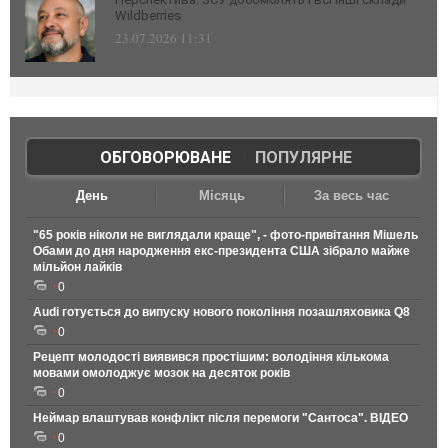
Wildberries
23.07.2026 11:31
ОБГОВОРЮВАНЕ
|
ПОПУЛЯРНЕ
День
Місяць
За весь час
"65 років ніколи не виглядали краще", - фото-привітання Мішель
Обами до дня народження екс-президента США зібрало майже
мільйон лайків
0
Audi готується до випуску нового покоління позашляховика Q8
0
Рецепт молодості виявився простішим: володіння кількома
мовами омолоджує мозок на десяток років
0
Неймар влаштував конфлікт після перемоги "Сантоса". ВІДЕО
0