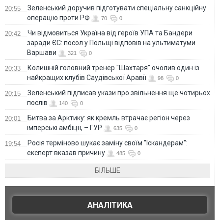
Зеленський доручив підготувати спеціальну санкційну
20:55
операцію проти РФ
70
0
Чи відмовиться Україна від героїв УПА та Бандери
20:42
заради ЄС: посол у Польщі відповів на ультиматуми
Варшави
321
0
Колишній головний тренер "Шахтаря" очолив один із
20:33
найкращих клубів Саудівської Аравії
98
0
Зеленський підписав укази про звільнення ще чотирьох
20:15
послів
140
0
Битва за Арктику: як кремль втрачає регіон через
20:01
імперські амбіції, – ГУР
635
0
Росія терміново шукає заміну своїм "Іскандерам":
19:54
експерт вказав причину
485
0
БІЛЬШЕ
АНАЛІТИКА