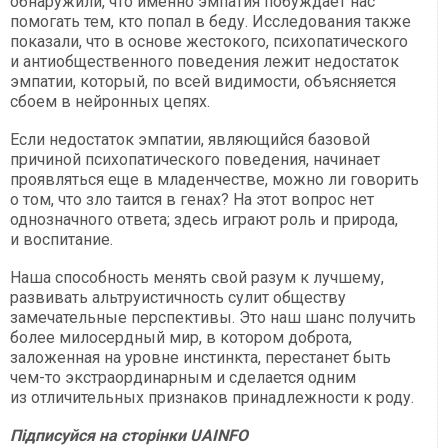
обнаружили, что именно эмпатия побуждает нас
помогать тем, кто попал в беду. Исследования также
показали, что в основе жестокого, психопатического
и антиобщественного поведения лежит недостаток
эмпатии, который, по всей видимости, объясняется
сбоем в нейронных цепях.
Если недостаток эмпатии, являющийся базовой
причиной психопатического поведения, начинает
проявляться еще в младенчестве, можно ли говорить
о том, что зло таится в генах? На этот вопрос нет
однозначного ответа; здесь играют роль и природа,
и воспитание.
Наша способность менять свой разум к лучшему,
развивать альтруистичность сулит обществу
замечательные перспективы. Это наш шанс получить
более милосердный мир, в котором доброта,
заложенная на уровне инстинкта, перестанет быть
чем-то экстраординарным и сделается одним
из отличительных признаков принадлежности к роду.
Підписуйся на сторінки
UAINFO