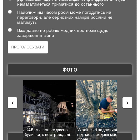
намагатиметься триматися до останнього
Найближчим часом росія може погодитись на
переговори, але серйозних намірів росіяни не
матимуть
Вже давно не роблю жодних прогнозів щодо
завершення війни
ФОТО
шкоджено
Українські надзвичайники врятували козуленя
СБУ за спр
траждалі.
під час ліквідації масштабної лісової пожежі у
Болгарії з
ВІДЕО
Франції
ФОТО