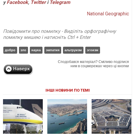
у
Facebook
,
Twitter
і
Telegram
National Geographic
Повідомити про помилку - Виділіть орфографічну
помилку мишею і натисніть Ctrl + Enter
добро
зло
наука
эмпатия
альтруизм
эгоизм
Сподобався матеріал? Сміливо поділися
ним в соцмережах через ці кнопки
ІНШІ НОВИНИ ПО ТЕМІ