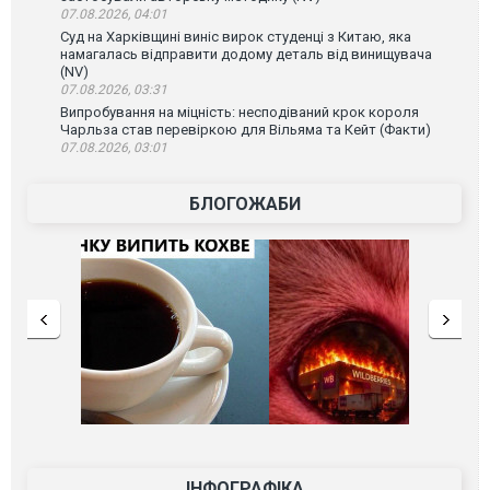
07.08.2026, 04:01
Суд на Харківщині виніс вирок студенці з Китаю, яка
намагалась відправити додому деталь від винищувача
(NV)
07.08.2026, 03:31
Випробування на міцність: несподіваний крок короля
Чарльза став перевіркою для Вільяма та Кейт (Факти)
07.08.2026, 03:01
БЛОГОЖАБИ
ІНФОГРАФІКА