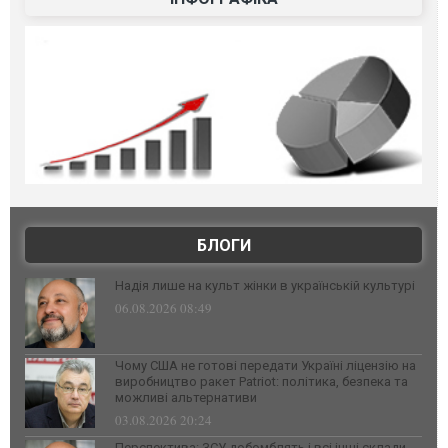
БЛОГИ
Надія лише на культ жінки в українській культурі
06.08.2026 08:49
Чому США не готові передати Україні ліцензію на
виробництво ракет Patriot: політика, безпека та
можливі альтернативи
03.08.2026 20:24
Перспектива: ЗСУ добомблять і всі інші склади