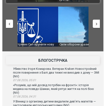
чили нову
Сили оборони уразили Ярославський НПЗ:
Неймар вла
губернатор регіону заявив про наймасштабнішу
"Сантоса".
атаку. ВІДЕО
БЛОГОСТРІЧКА
Убивство Ігоря Комарова. Ветеран Kraken Новостройний
після повернення з Балі два тижні не виходив з дому — ЗМІ
(NV)
07.08.2026, 05:01
«Розумів, що мій досвід потрібен на фронті»: історія
медика на псевдо Шаман, який рятує життя на полі бою
(NV)
07.08.2026, 04:31
У Вінниці з організму дитини видалили дев’ять магнітів —
застосували авторську методику (NV)