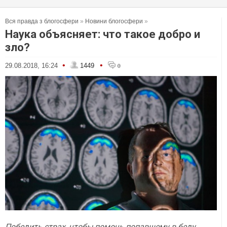
Вся правда з блогосфери
»
Новини блогосфери
»
Наука объясняет: что такое добро и
зло?
•
•
29.08.2018, 16:24
1449
0
Победить страх, чтобы помочь попавшему в беду