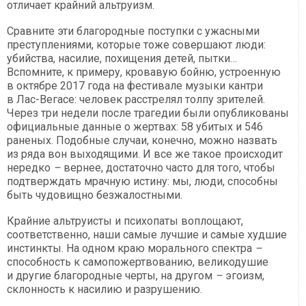
отличает крайний альтруизм.
Сравните эти благородные поступки с ужасными
преступлениями, которые тоже совершают люди:
убийства, насилие, похищения детей, пытки…
Вспомните, к примеру, кровавую бойню, устроенную
в октябре 2017 года на фестивале музыки кантри
в Лас-Вегасе: человек расстрелял толпу зрителей.
Через три недели после трагедии были опубликованы
официальные данные о жертвах: 58 убитых и 546
раненых. Подобные случаи, конечно, можно назвать
из ряда вон выходящими. И все же такое происходит
нередко
–
вернее, достаточно часто для того, чтобы
подтверждать мрачную истину: мы, люди, способны
быть чудовищно безжалостными.
Крайние альтруисты и психопаты воплощают,
соответственно, наши самые лучшие и самые худшие
инстинкты. На одном краю морального спектра
–
способность к самопожертвованию, великодушие
и другие благородные черты, на другом
–
эгоизм,
склонность к насилию и разрушению.