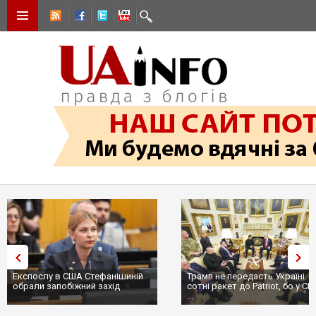
Експослу в США Стефанішиній
Трамп не передасть Україні
обрали запобіжний захід
сотні ракет до Patriot, бо у С
...