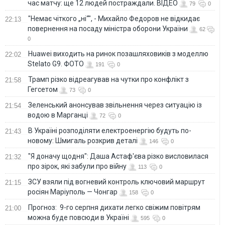
час матчу: ще 12 людей постраждали. ВІДЕО
79
0
"Немає чіткого „ні“", - Михайло Федоров не відкидає
22:13
повернення на посаду міністра оборони України
62
0
Huawei виходить на ринок позашляховиків з моделлю
22:02
Stelato G9. ФОТО
191
0
Трамп різко відреагував на чутки про конфлікт з
21:58
Гегсетом
73
0
Зеленський анонсував звільнення через ситуацію із
21:54
водою в Марганці
72
0
В Україні розподіляти електроенергію будуть по-
21:43
новому: Шмигаль розкрив деталі
146
0
"Я доначу щодня": Даша Астаф'єва різко висловилася
21:32
про зірок, які забули про війну
113
0
ЗСУ взяли під вогневий контроль ключовий маршрут
21:15
росіян Маріуполь — Чонгар
158
0
Прогноз: 9-го серпня дихати легко свіжим повітрям
21:00
можна буде повсюди в Україні
595
0