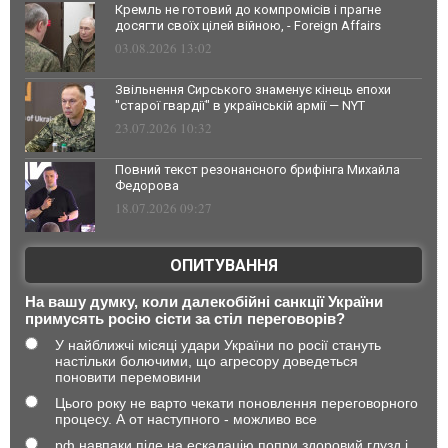
Кремль не готовий до компромісів і прагне
досягти своїх цілей війною, - Foreign Affairs
03.08.2026 13:02
Звільнення Сирського знаменує кінець епохи
"старої гвардії" в українській армії — NYT
23.07.2026 10:32
Повний текст резонансного брифінга Михайла
Федорова
18.07.2026 09:27
ОПИТУВАННЯ
На вашу думку, коли далекобійні санкції України
примусять росію сісти за стіл переговорів?
У найближчі місяці удари України по росії стануть
настільки болючими, що агресору доведеться
поновити перемовини
Цього року не варто чекати поновлення переговорного
процесу. А от наступного - можливо все
рф навпаки піде на ескалацію попри здоровий глузд і