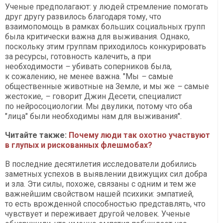
Ученые предполагают: у людей стремление помогать
друг другу развилось благодаря тому, что
взаимопомощь в рамках больших социальных групп
была критически важна для выживания. Однако,
поскольку этим группам приходилось конкурировать
за ресурсы, готовность калечить, а при
необходимости
–
убивать соперников была,
к сожалению, не менее важна. "Мы
–
самые
общественные животные на Земле, и мы же
–
самые
жестокие,
–
говорит Джин Десети, специалист
по нейросоциологии. Мы двулики, потому что оба
"лица" были необходимы нам для выживания".
Читайте также:
Почему люди так охотно участвуют
в глупых и рискованных флешмобах?
В последние десятилетия исследователи добились
заметных успехов в выявлении движущих сил добра
и зла. Эти силы, похоже, связаны с одним и тем же
важнейшим свойством нашей психики: эмпатией,
то есть врожденной способностью представлять, что
чувствует и переживает другой человек. Ученые