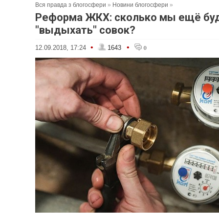
Вся правда з блогосфери
»
Новини блогосфери
»
Реформа ЖКХ: сколько мы ещё бу
"выдыхать" совок?
•
•
12.09.2018, 17:24
1643
0