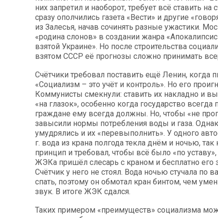
них запретил и наоборот, требует всё ставить на с
сразу ополчились газета «Вести» и другие «гово
из Залесья, начав сочинять разные ужастики. Мос
«родина слонов» в создании жанра «Апокалипсис
взятой Украине». Но после строительства социал
взятом СССР её прогнозы сложно принимать все
Счётчики требовал поставить ещё Ленин, когда п
«Социализм – это учёт и контроль». Но его проиг
Коммунисты смекнули: ставить их накладно и вы
«на глазок», особенно когда государство всегда п
граждане ему всегда должны. Но, чтобы «не прог
завысили нормы потребления воды и газа. Одна
умудрялись и их «перевыполнить». У одного авто
г. вода из крана полгода текла днём и ночью, так
принцип и требовал, чтобы всё было «по уставу»,
ЖЭКа пришёл слесарь с краном и бесплатно его 
Счётчик у него не стоял. Вода ночью стучала по 
спать, поэтому он обмотал кран бинтом, чем уме
звук. В итоге ЖЭК сдался.
Таких примером «преимуществ» социализма мож