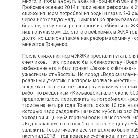
много, и чтобы вернуть всех из «социализма» в р
Гройсман осенью 2014 г. таки начал реформы в 
снижения норм потребления воды и газа в 2-3 ра
через Верховную Раду. Тимошенко призывала сн
больше, но чувство реальности и лоббисты от Ж
над популизмом. До этого о реформах в ЖКХ гов
долго, но шли они также как реформа армии у «
министра Гриценко.
После снижения норм ЖЭКи престали пугать сня
счётчиков, – это привело бы к банкротству «Водо
избежание его и был принят «Закон о счётчиках»
ужастикам от «Вестей». Но перед «Водоканалами
реальный ужастик, о котором молчали «Вести» –
тех делать за свой счёт поверку и замену счётчи
работ по расценкам «Киевводоканала» около 500 
предполагалось переложить на потребителя, «ра
тарифе на четыре года. То есть, около 10 грн. на 
которые надо разделить на число кубов из расчёт
холодной и 1,6 куба горячей воды на человека. Н
«Водоканалов», но около 1 грн. на неё в цену куб
заложить. Теоретически всё это должно было раб
наступил 2018 – год поверки счётчиков, и тут во 