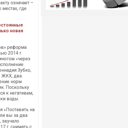
факту означает –
х местах, где
постоянные
лько новая
ов» реформа
ью 2014 г.
многом «через
 исполнение
еннадия Зубко,
 ЖКХ, два
ение норм
ик. Поскольку
ся к негативам,
ики воды.
я «Поставить на
ли вы за два
, звучало
7 г. снимать с