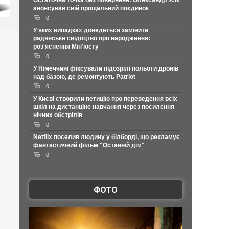
Остаточна точка без повернень: Олександр Усік
анонсував свій прощальний поєдинок
0
У яких випадках доведеться замінити
радянське свідоцтво про народження:
роз'яснення Мін'юсту
0
У Німеччині фіксували підозрілі польоти дронів
над базою, де ремонтують Patriot
0
У Києві створили петицію про переведення всіх
шкіл на дистанціне навчання через посилення
нічних обстрілів
0
Netflix поселив людину у білборді, що рекламує
фантастичний фільм "Останній дім"
0
ФОТО