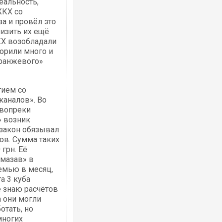
еальность,
ЖКХ со
за и провёл это
изить их ещё
КХ возобладали
орили много и
оранжевого»
тием со
каналов». Во
 вопреки
» возник
 закон обязывал
ков. Сумма таких
грн. Её
змазав» в
семью в месяц,
а 3 куба
е знаю расчётов
а они могли
отать, но
многих