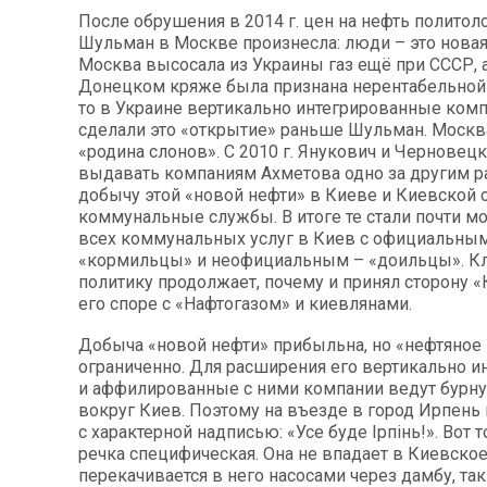
После обрушения в 2014 г. цен на нефть политол
Шульман в Москве произнесла: люди – это новая 
Москва высосала из Украины газ ещё при СССР, а
Донецком кряже была признана нерентабельной 
то в Украине вертикально интегрированные ком
сделали это «открытие» раньше Шульман. Москва
«родина слонов». С 2010 г. Янукович и Черновецк
выдавать компаниям Ахметова одно за другим р
добычу этой «новой нефти» в Киеве и Киевской 
коммунальные службы. В итоге те стали почти м
всех коммунальных услуг в Киев с официальны
«кормильцы» и неофициальным – «доильцы». Кл
политику продолжает, почему и принял сторону 
его споре с «Нафтогазом» и киевлянами.
Добыча «новой нефти» прибыльна, но «нефтяное
ограниченно. Для расширения его вертикально 
и аффилированные с ними компании ведут бурну
вокруг Киев. Поэтому на въезде в город Ирпень 
с характерной надписью: «Усе буде Ірпінь!». Вот 
речка специфическая. Она не впадает в Киевское
перекачивается в него насосами через дамбу, так