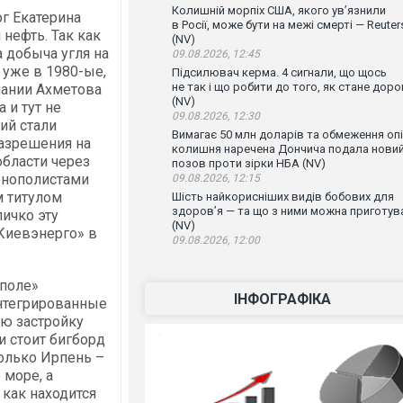
Колишній морпіх США, якого ув’язнили
ог Екатерина
в Росії, може бути на межі смерті — Reuter
нефть. Так как
(NV)
 добыча угля на
09.08.2026, 12:45
уже в 1980-ые,
Підсилювач керма. 4 сигнали, що щось
не так і що робити до того, як стане доро
пании Ахметова
(NV)
 и тут не
09.08.2026, 12:30
ий стали
Вимагає 50 млн доларів та обмеження опі
азрешения на
колишня наречена Дончича подала нови
области через
позов проти зірки НБА (NV)
онополистами
09.08.2026, 12:15
м титулом
Шість найкорисніших видів бобових для
здоров’я — та що з ними можна приготув
ичко эту
(NV)
«Киевэнерго» в
09.08.2026, 12:00
 поле»
ІНФОГРАФІКА
интегрированные
ю застройку
и стоит бигборд
только Ирпень –
 море, а
 как находится