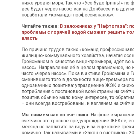
ниже уровня моря. Так что «Усе буде Ірпінь!» по 
всё будет через насос, как на Донбассе и в други
поработали «команды профессионалов».
Читайте также:
В заложниках у "Нафтогаза": 
проблемы с горячей водой сможет решить то
власть
По причине трудов таких «команд профессионал
жилищно-коммунального хозяйства, начатая осен
Гройсманом в качестве вице-премьера, идёт во 
насос». Направление её в целом правильное, но
часто «через насос». Пока в активе Гройсмана и Г
сменившего того в должности вице-премьера по
однозначных позитива: упразднение ЖЭК и сниж
потребления с постановкой всей страны на счётч
позитив обычно мало кому интересен, то обратим
– они всегда востребованы, и взглянем на счётч
Мы снимем вас со счётчика.
На фоне выражени
счётчик» это грозное предупреждение ЖЕКов, ес
месяца не заплатите за воду и за ещё какие грехи
комично. Так называемый «Закон о счётчиках» 201