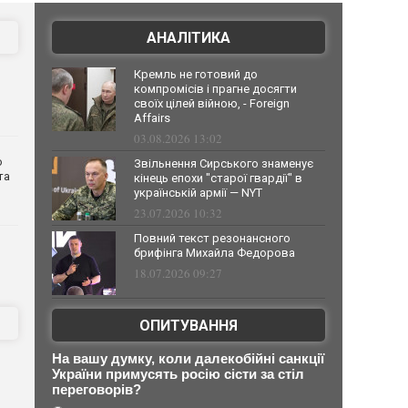
АНАЛІТИКА
Кремль не готовий до
компромісів і прагне досягти
своїх цілей війною, - Foreign
Affairs
03.08.2026 13:02
о
Звільнення Сирського знаменує
та
кінець епохи "старої гвардії" в
українській армії — NYT
23.07.2026 10:32
Повний текст резонансного
брифінга Михайла Федорова
18.07.2026 09:27
ОПИТУВАННЯ
На вашу думку, коли далекобійні санкції
України примусять росію сісти за стіл
переговорів?