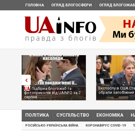
ГОЛОВНА
ОГЛЯД БЛОГОСФЕРИ
ОГЛЯД БЛОГОЖАБ
Експослу в США Ст
Підбірка блогожаб та
обрали запобіжний 
фотоприколів від UAINFO за 7
серпня
ПОЛІТИКА
СУСПІЛЬСТВО
ЕКОНОМІКА
Н
РОСІЙСЬКО-УКРАЇНСЬКА ВІЙНА
КОРОНАВІРУС COVID-19