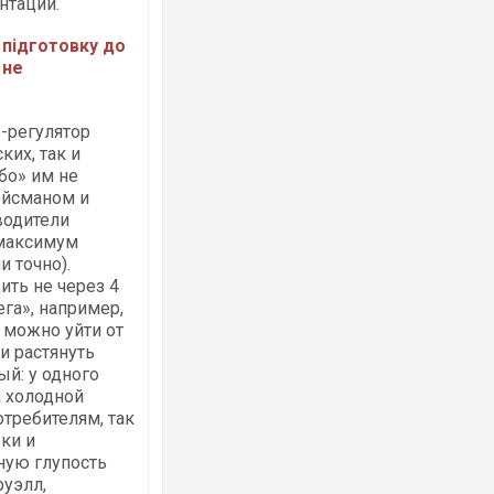
нтации.
 підготовку до
 не
о-регулятор
ких, так и
бо» им не
ройсманом и
водители
 максимум
и точно).
ить не через 4
ега», например,
 можно уйти от
 и растянуть
ый: у одного
а холодной
отребителям, так
ки и
ную глупость
руэлл,