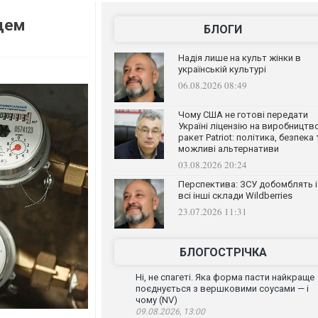
дем
БЛОГИ
Надія лише на культ жінки в
українській культурі
06.08.2026 08:49
Чому США не готові передати
Україні ліцензію на виробництв
ракет Patriot: політика, безпека 
можливі альтернативи
03.08.2026 20:24
Перспектива: ЗСУ добомблять і
всі інші склади Wildberries
23.07.2026 11:31
БЛОГОСТРІЧКА
Ні, не спагеті. Яка форма пасти найкраще
поєднується з вершковими соусами — і
чому (NV)
09.08.2026, 13:00