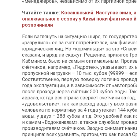
«менеджеров», независимо от их партийной орие
Читайте также:
Косаківський: Наступає зима, а
опалювального сезону у Києві поки фактично й
розпочинали
Если взглянуть на ситуацию шире, то государств
«разрулило» её за счёт потребителей, как физичес
юридических лиц. Но «кормильцы» за это «Спаси
сказали, и вряд ли скажут. Решение, принятое Г
Кабмином, было не самым оптимальным. Произ
счётчиков, например, «Гидротек», указывают: их
пропускной нагрузки – 10 тыс. кубов (99999 – есл
Соответственно, первую поверку логично провод
года эксплуатации, а в зависимости от «автопроб
после прохода через счётчик 500 кубов воды. Так
аврала, когда вся страна сверяет счётчики за год,
«удовольствие», так как расход воды у всех разн
человека по нормативу за 4 года утекает 144 куб
воды, у двух – 288 кубов и т.д. Это удобней как п
и самим «Водоканалам», а также службам провер
производителям счётчиков. Заодно снимает наив
принципа: всех уравнять, притом, что как писал О