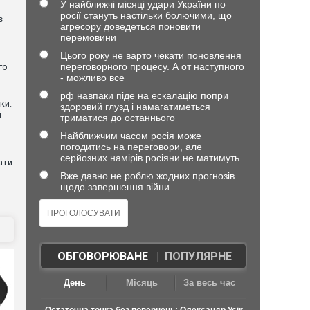
У найближчі місяці удари України по
росії стануть настільки болючими, що
s
агресору доведеться поновити
перемовини
Цього року не варто чекати поновлення
переговорного процесу. А от наступного
го
- можливо все
рф навпаки піде на ескалацію попри
ки:
здоровий глузд і намагатиметься
й
триматися до останнього
Найближчим часом росія може
погодитись на переговори, але
серйозних намірів росіяни не матимуть
ати
Вже давно не роблю жодних прогнозів
щодо завершення війни
ОБГОВОРЮВАНЕ
|
ПОПУЛЯРНЕ
День
Місяць
За весь час