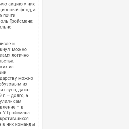
вую акцию у них
ационный фонд, а
е почти
боль Гройсмана:
иально
числе и
екнул: можно
алам» логично
ьства.
ких из
рии
сударству можно
Арбузовым их
 и глупо, даже
г. – долго, а
рулил» сам
вление – в
й. У Гройсмана
анкротившихся
е в них команды