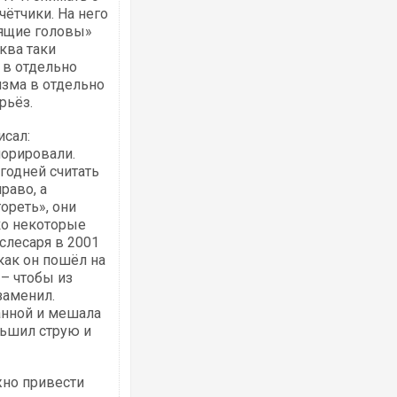
чётчики. На него
рящие головы»
ква таки
 в отдельно
изма в отдельно
рьёз.
Ворог завдав комбінованого удару по
двоє поранених. Ще десятеро постра
після атаки БПЛА по ринку на Сумщині
исал:
норировали.
годней считать
раво, а
ореть», они
ко некоторые
слесаря в 2001
 как он пошёл на
 – чтобы из
заменил.
ванной и мешала
ньшил струю и
Приїхав за паспортом та квартирою": 
до українських військових потрапив т
зіркового футболіста Мохамеда Сала
но привести