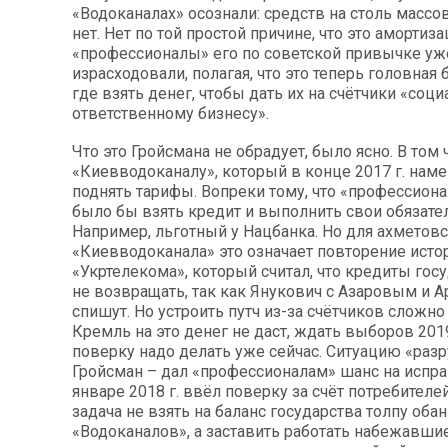
«Водоканалах» осознали: средств на столь массо
нет. Нет по той простой причине, что это амортиз
«профессионалы» его по советской привычке уж
израсходовали, полагая, что это теперь головная 
где взять денег, чтобы дать их на счётчики «соц
ответственному бизнесу».
Что это Гройсмана не обрадует, было ясно. В том 
«Киевводоканалу», который в конце 2017 г. нам
поднять тарифы. Вопреки тому, что «профессион
было бы взять кредит и выполнить свои обязател
Например, льготный у Нацбанка. Но для ахметовс
«Киевводоканала» это означает повторение исто
«Укртелекома», который считал, что кредиты го
не возвращать, так как Янукович с Азаровым и 
спишут. Но устроить путч из-за счётчиков сложно
Кремль на это денег не даст, ждать выборов 2019 
поверку надо делать уже сейчас. Ситуацию «раз
Гройсман – дал «профессионалам» шанс на испра
январе 2018 г. ввёл поверку за счёт потребителе
задача не взять на баланс государства толпу об
«Водоканалов», а заставить работать набежавши