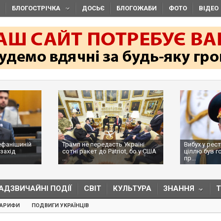
БЛОГОСТРІЧКА
ДОСЬЄ
БЛОГОЖАБИ
ФОТО
ВІДЕО
ефанішиній
Трамп не передасть Україні
Вибух у рес
захід
сотні ракет до Patriot, бо у США
ціллю був г
...
пр...
АДЗВИЧАЙНІ ПОДІЇ
СВІТ
КУЛЬТУРА
ЗНАННЯ
ТАРИФИ
ПОДВИГИ УКРАЇНЦІВ