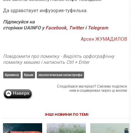
Да здравствует инфузория-туфелька.
П
ідписуйся на
сторінки
UAINFO у
Facebook
,
Twitter
і
Telegram
Арсен ЖУМАДИЛОВ
Повідомити про помилку - Виділіть орфографічну
помилку мишею і натисніть Ctrl + Enter
Армянск
Крым
экологическая катастрофа
Сподобався матеріал? Сміливо поділися
ним в соцмережах через ці кнопки
ІНШІ НОВИНИ ПО ТЕМІ