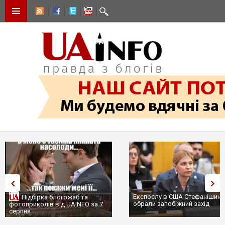
Експослу в США Стефанішині
Підбірка блогожаб та
обрали запобіжний захід
фотоприколів від UAINFO за 7
серпня