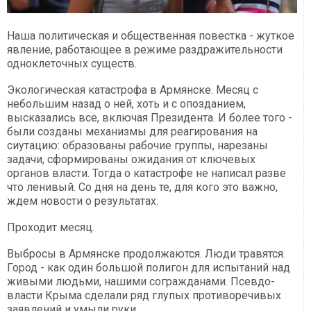
Наша политическая и общественная повестка - жуткое
явление, работающее в режиме раздражительности
одноклеточных существ.
Экологическая катастрофа в Армянске. Месяц с
небольшим назад о ней, хоть и с опозданием,
высказались все, включая Президента. И более того -
были созданы механизмы для реагирования на
сиутацию: образованы рабочие группы, нарезаны
задачи, сформированы ожидания от ключевых
органов власти. Тогда о катастрофе не написал разве
что ленивый. Со дня на день те, для кого это важно,
ждем новости о результатах.
Проходит месяц.
Выбросы в Армянске продолжаются. Люди травятся.
Город - как один большой полигон для испытаний над
живыми людьми, нашими согражданами. Псевдо-
власти Крыма сделали ряд глупых противоречивых
заявлений и умыли руки.