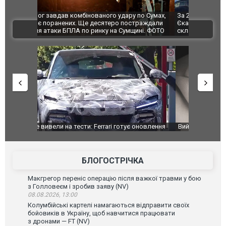
по Сумах,
За 2000 кілометрів від кордону з Україною: в
"Мої іграш
траждали
Єкатеринбурзі після атаки дронів загорівся
суперкарів
ВІДЕО
ині. ФОТО
склад Wildberries. ФОТО. ВІДЕО
оновлення
Вийшов трейлер нової екранізації легендарного
Зеленський
фільму "Афера Томаса Крауна"
перемовин
БЛОГОСТРІЧКА
Макгрегор переніс операцію після важкої травми у бою
з Голловеєм і зробив заяву (NV)
08.08.2026, 13:00
Колумбійські картелі намагаються відправити своїх
бойовиків в Україну, щоб навчитися працювати
з дронами — FT (NV)