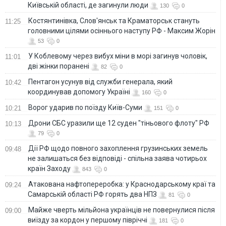
Київській області, де загинули люди
130
0
Костянтинівка, Слов'янськ та Краматорськ стануть
11:25
головними цілями осіннього наступу РФ - Максим Жорін
53
0
У Коблевому через вибух міни в морі загинув чоловік,
11:01
дві жінки поранені
82
0
Пентагон усунув від служби генерала, який
10:42
координував допомогу Україні
160
0
Ворог ударив по поїзду Київ-Суми
10:21
151
0
Дрони СБС уразили ще 12 суден "тіньового флоту" РФ
10:13
79
0
Дії РФ щодо повного захоплення грузинських земель
09:48
не залишаться без відповіді - спільна заява чотирьох
країн Заходу
843
0
Атакована нафтопереробка: у Краснодарському краї та
09:24
Самарській області РФ горять два НПЗ
81
0
Майже чверть мільйона українців не повернулися після
09:00
виїзду за кордон у першому півріччі
181
0