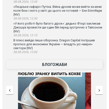
08.08.2026, 12:45
«Людське сафарі» Путіна. Війна дронів може вийти за межі
поля бою і ніхто у світі до цього не готовий — Енн Епплбаум
(NV)
08.08.2026, 12:30
«У його роботі було багато дірок»: дядько Ф’юрі закликав
Джошуа провести ще один бій перед зустріччю з Тайсоном
(NV)
08.08.2026, 12:15
В плюс вийде лише оборонка. Dragon Capital погіршив
прогноз для економіки України — впадуть усі «мирні»
сектори (NV)
08.08.2026, 12:00
БЛОГОЖАБИ