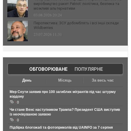
виробництво ракет Patriot: політика, безпека та
можливі альтернативи
03.08.2026 20:24
Перспектива: ЗСУ добомблять і всі інші склади
Wildberries
23.07.2026 11:31
ОБГОВОРЮВАНЕ
|
ПОПУЛЯРНЕ
День
Місяць
За весь час
Мер Сеути заявив про 100 загиблих мігрантів під час штурму
кордону
0
Чи стане Венс наступником Трампа? Президент США виступив
із неочікуваною заявою
0
Підбірка блогожаб та фотоприколів від UAINFO за 7 серпня