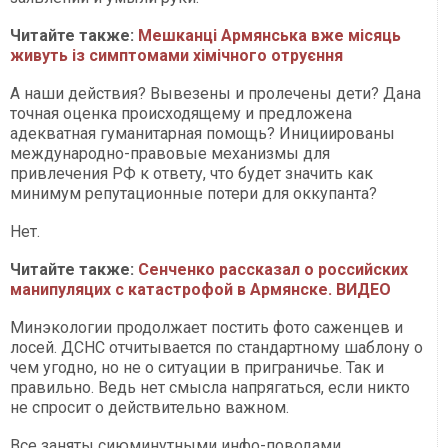
Читайте также:
Мешканці Армянська вже місяць
живуть із симптомами хімічного отруєння
А наши действия? Вывезены и пролечены дети? Дана
точная оценка происходящему и предложена
адекватная гуманитарная помощь? Инициированы
международно-правовые механизмы для
привлечения РФ к ответу, что будет значить как
минимум репутационные потери для оккупанта?
Нет.
Читайте также:
Сенченко рассказал о российских
манипуляцих с катастрофой в Армянске. ВИДЕО
Минэкологии продолжает постить фото саженцев и
лосей. ДСНС отчитывается по стандартному шаблону о
чем угодно, но не о ситуации в приграничье. Так и
правильно. Ведь нет смысла напрягаться, если никто
не спросит о действительно важном.
Все заняты сиюминутными инфо-поводами.