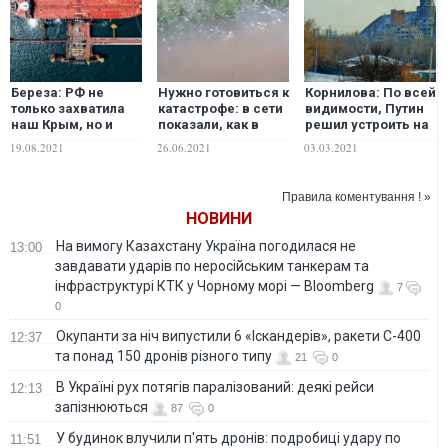
Береза: РФ не
Нужно готовиться к
Корнилова: По всей
только захватила
катастрофе: в сети
видимости, Путин
наш Крым, но и
показали, как в
решил устроить на
убивает Чёрное
Крыму "кипит" вода
Донбассе "второй
19.08.2021
26.06.2021
03.03.2021
море. Пора
в горах. ВИДЕО
Чернобыль", и не
реагировать
мытьём, так
катанием
Правила коментування ! »
выторговать
НОВИНИ
уступки
На вимогу Казахстану Україна погодилася не
13:00
завдавати ударів по неросійським танкерам та
інфраструктурі КТК у Чорному морі — Bloomberg
7
0
Окупанти за ніч випустили 6 «Іскандерів», ракети С-400
12:37
та понад 150 дронів різного типу
21
0
В Україні рух потягів паралізований: деякі рейси
12:13
запізнюються
87
0
У будинок влучили п'ять дронів: подробиці удару по
11:51