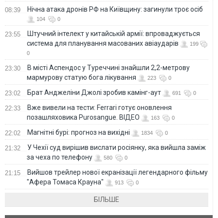
Нічна атака дронів РФ на Київщину: загинули троє осіб
08:39
104
0
Штучний інтелект у китайській армії: впроваджується
23:55
система для планування масованих авіаударів
199
0
В місті Аспендос у Туреччині знайшли 2,2-метрову
23:30
мармурову статую бога лікування
223
0
Брат Анджеліни Джолі зробив камінг-аут
23:02
691
0
Вже вивели на тести: Ferrari готує оновлення
22:33
позашляховика Purosangue. ВІДЕО
163
0
Магнітні бурі: прогноз на вихідні
22:02
1834
0
У Чехії суд вирішив вислати росіянку, яка вийшла заміж
21:32
за чеха по телефону
580
0
Вийшов трейлер нової екранізації легендарного фільму
21:15
"Афера Томаса Крауна"
913
0
БІЛЬШЕ