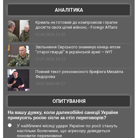
АНАЛІТИКА
Кремль не готовий до компромісів і прагне
досягти своїх цілей війною, - Foreign Affairs
03.08.2026 13:02
Звільнення Сирського знаменує кінець епохи
"старої гвардії" в українській армії — NYT
23.07.2026 10:32
Повний текст резонансного брифінга Михайла
Федорова
18.07.2026 09:27
ОПИТУВАННЯ
На вашу думку, коли далекобійні санкції України
примусять росію сісти за стіл переговорів?
У найближчі місяці удари України по росії стануть
настільки болючими, що агресору доведеться
поновити перемовини