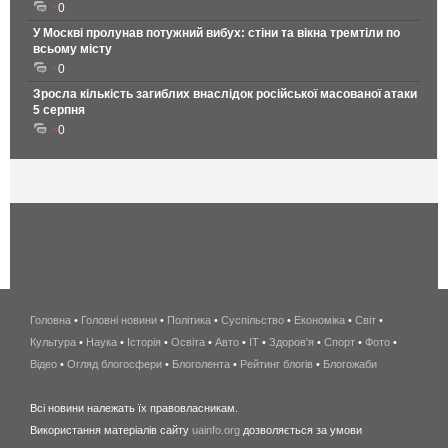
0
У Москві пролунав потужний вибух: стіни та вікна тремтіли по
всьому місту
0
Зросла кількість загиблих внаслідок російської масованої атаки
5 серпня
0
Головна
•
Головні новини
•
Політика
•
Суспільство
•
Економіка
беспроводной
•
Світ
•
Культура
•
Наука
•
Історія
•
Освіта
•
Авто
•
IT
•
Здоров'я
интернет
•
Спорт
•
Фото
•
Відео
•
Огляд блогосфери
•
Блоголента
•
Рейтинг блогів
киев
•
Блогожаби
и
Всі новини належать їх правовласникам.
область
Використання матеріалів сайту
uainfo.org
дозволяється за умови
wimax