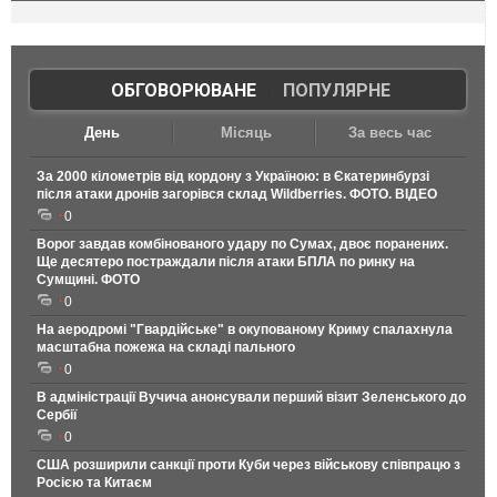
ОБГОВОРЮВАНЕ
|
ПОПУЛЯРНЕ
День
Місяць
За весь час
За 2000 кілометрів від кордону з Україною: в Єкатеринбурзі
після атаки дронів загорівся склад Wildberries. ФОТО. ВІДЕО
0
Ворог завдав комбінованого удару по Сумах, двоє поранених.
Ще десятеро постраждали після атаки БПЛА по ринку на
Сумщині. ФОТО
0
На аеродромі "Гвардійське" в окупованому Криму спалахнула
масштабна пожежа на складі пального
0
В адміністрації Вучича анонсували перший візит Зеленського до
Сербії
0
США розширили санкції проти Куби через військову співпрацю з
Росією та Китаєм