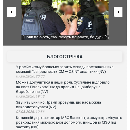
ливі
"Вони воюють, самі хочуть воювати, бо дурні": у
В окупован
Чернівцях водія маршрутки звільнили після
порт: над 
зневажливих слів про українських захисників.
ВІДЕО
ВІДЕО
БЛОГОСТРІЧКА
У російському Брянську горять склади постачальника
компанії Газпромнефть-СМ — OSINT-аналітики (NV)
07.08.2026, 20:00
Можна долучитися в іншій ролі. Суспільне відповіло
на лист Полякової щодо правил Нацвідбору на
Євробачення (NV)
07.08.2026, 19:48
Звучить цинічно. Трамп зрозумів, що нас можна
використовувати (NV)
07.08.2026, 19:36
Колишній держсекретар МЗС Баньков, якому інкримінують
розкрадання міжнародної допомоги, вийшов із СІЗО під
заставу (NV)