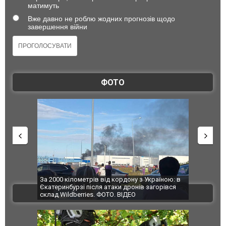
матимуть
Вже давно не роблю жодних прогнозів щодо
завершення війни
ФОТО
по Сумах,
За 2000 кілометрів від кордону з Україною: в
"Мої іграш
траждали
Єкатеринбурзі після атаки дронів загорівся
суперкарів
ВІДЕО
ині. ФОТО
склад Wildberries. ФОТО. ВІДЕО