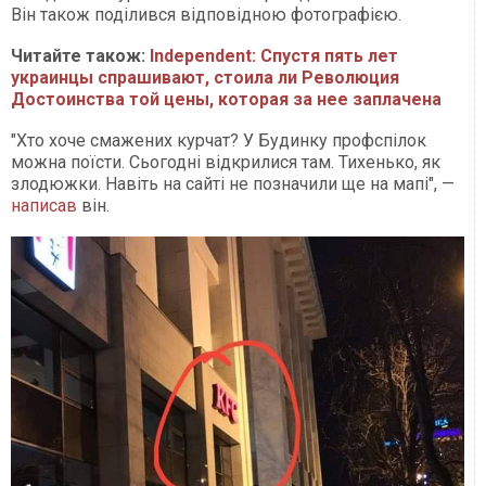
Він також поділився відповідною фотографією.
Читайте також:
Independent: Спустя пять лет
украинцы спрашивают, стоила ли Революция
Достоинства той цены, которая за нее заплачена
"Хто хоче смажених курчат? У Будинку профспілок
можна поїсти. Сьогодні відкрилися там. Тихенько, як
злодюжки. Навіть на сайті не позначили ще на мапі", —
написав
він.