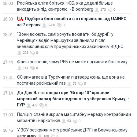
Російська еліта боїться ФСБ, яка дедалі більше
19:00
виходить з-під контролю, - Bloomberg
173
0
Підбірка блогожаб та фотоприколів від UAINFO
18:30
за 7 серпня
6280
0
"Вони воюють, самі хочуть воювати, бо дурні": у
18:01
Чернівцях водія маршрутки звільнили після
зневажливих слів про українських захисників. ВІДЕО
221
0
Флеш розповів, чому РЕБ не може відхиляти балістику
17:44
141
0
ЄС вимагає від Туреччини підтверджень, що вона не
17:31
постачає російський газ
76
0
До Дня Ялти: оператори "Group 13" провели
17:14
морський парад біля південного узбережжя Криму, -
ГУР
477
0
Поліція Іспанії викрила масштабну мережу контрабанди
17:00
мігрантів і наркотиків
63
0
У ЗСУ розкрили мету російських ДРГ на Вовчанському
16:45
напрямку
108
0