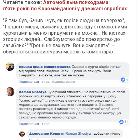
Читайте також:
Автомобільна психодрама:
п'ять років по Євромайданові у дзеркалі євроблях
"Я там був, бачив і чув, як горіли люди на поверхах",
"Гіршого місця, звичайно, для закладу зі смаженими
курчатами в меню придумати не можна... На кістках
згорілих людей... Слабоумство або презирство до
загиблих?" "Гроші не пахнуть. Вони смердять", —
обурюються користувачі мережі в коментарях.