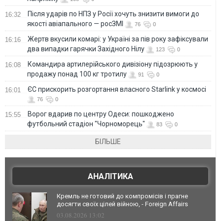
Після ударів по НПЗ у Росії хочуть знизити вимоги до
16:32
якості авіапального — росЗМІ
76
0
Жертв вкусили комарі: у Україні за пів року зафіксували
16:16
два випадки гарячки Західного Нілу
123
0
Командира артилерійського дивізіону підозрюють у
16:08
продажу понад 100 кг тротилу
91
0
ЄС прискорить розгортання власного Starlink у космосі
16:01
76
0
Ворог вдарив по центру Одеси: пошкоджено
15:55
футбольний стадіон "Чорноморець"
83
0
БІЛЬШЕ
АНАЛІТИКА
Кремль не готовий до компромісів і прагне
досягти своїх цілей війною, - Foreign Affairs
03.08.2026 13:02