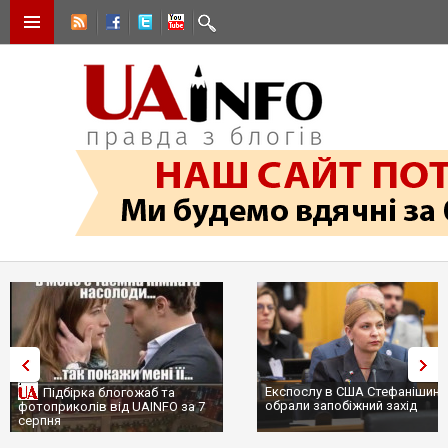
Експослу в США Стефанішиній
Трамп не передасть Україні
обрали запобіжний захід
сотні ракет до Patriot, бо у С
...