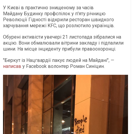
У Києві в практично знищеному за часів
Майдану Будинку профспілок у п'яту річницю
Революції Гідності відкрили ресторан швидкого
харчування мережі KFC, що розлютило українців.
Обурені активісти увечері 21 листопада зібралися на
акцію. Вони обмалювали вітрини закладу і підпалили
шини. На місце інциденту прибули правоохоронці.
"Беркут із Нацгвардії пакує людей на Майдані", —
написав
у Facebook волонтер Роман Синіцин.