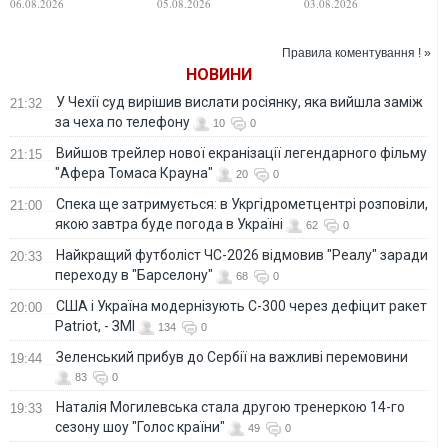
06.08.2026
05.08.2026
03.08.2026
Зеленського
розлучення
ордена
Правила коментування ! »
НОВИНИ
У Чехії суд вирішив вислати росіянку, яка вийшла заміж
21:32
за чеха по телефону
10
0
Вийшов трейлер нової екранізації легендарного фільму
21:15
"Афера Томаса Крауна"
20
0
Спека ще затримується: в Укргідрометцентрі розповіли,
21:00
якою завтра буде погода в Україні
62
0
Найкращий футболіст ЧС-2026 відмовив "Реалу" заради
20:33
переходу в "Барселону"
68
0
США і Україна модернізують С-300 через дефіцит ракет
20:00
Patriot, - ЗМІ
134
0
Зеленський прибув до Сербії на важливі перемовини
19:44
83
0
Наталія Могилевська стала другою тренеркою 14-го
19:33
сезону шоу "Голос країни"
49
0