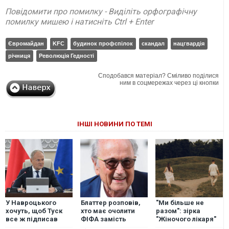
Повідомити про помилку - Виділіть орфографічну
помилку мишею і натисніть Ctrl + Enter
Євромайдан
KFC
будинок профспілок
скандал
нацгвардія
річниця
Революція Гедності
Сподобався матеріал? Сміливо поділися
ним в соцмережах через ці кнопки
ІНШІ НОВИНИ ПО ТЕМІ
У Навроцького
Блаттер розповів,
"Ми більше не
хочуть, щоб Туск
хто має очолити
разом": зірка
все ж підписав
ФІФА замість
"Жіночого лікаря"
рішення позбавити
Інфантіно
оголосила про