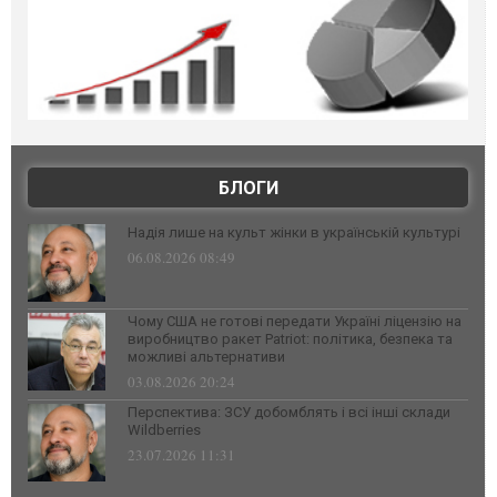
БЛОГИ
Надія лише на культ жінки в українській культурі
06.08.2026 08:49
Чому США не готові передати Україні ліцензію на
виробництво ракет Patriot: політика, безпека та
можливі альтернативи
03.08.2026 20:24
Перспектива: ЗСУ добомблять і всі інші склади
Wildberries
23.07.2026 11:31