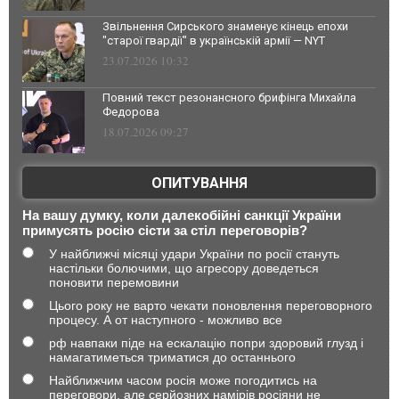
Звільнення Сирського знаменує кінець епохи
"старої гвардії" в українській армії — NYT
23.07.2026 10:32
Повний текст резонансного брифінга Михайла
Федорова
18.07.2026 09:27
ОПИТУВАННЯ
На вашу думку, коли далекобійні санкції України
примусять росію сісти за стіл переговорів?
У найближчі місяці удари України по росії стануть
настільки болючими, що агресору доведеться
поновити перемовини
Цього року не варто чекати поновлення переговорного
процесу. А от наступного - можливо все
рф навпаки піде на ескалацію попри здоровий глузд і
намагатиметься триматися до останнього
Найближчим часом росія може погодитись на
переговори, але серйозних намірів росіяни не