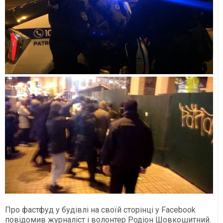
Про фастфуд у будівлі на своїй сторінці у Facebook
повідомив журналіст і волонтер Родіон Шовкошитний.