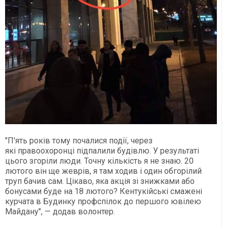
"П'ять років тому почалися події, через
які правоохоронці підпалили будівлю. У результаті
цього згоріли люди. Точну кількість я не знаю. 20
лютого він ще жеврів, я там ходив і один обгорілий
труп бачив сам. Цікаво, яка акція зі знижками або
бонусами буде на 18 лютого? Кентукійські смажені
курчата в Будинку профспілок до першого ювілею
Майдану", — додав волонтер.