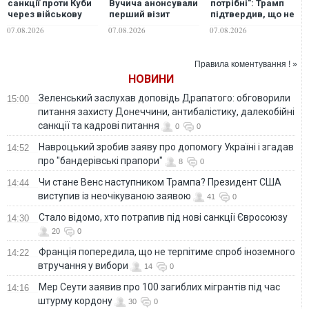
санкції проти Куби
Вучича анонсували
потрібні": Трамп
через військову
перший візит
підтвердив, що не
співпрацю з
Зеленського до
надасть Україні
07.08.2026
07.08.2026
07.08.2026
Росією та Китаєм
Сербії
перехоплювачі до
Patriot
Правила коментування ! »
НОВИНИ
Зеленський заслухав доповідь Драпатого: обговорили
15:00
питання захисту Донеччини, антибалістику, далекобійні
санкції та кадрові питання
0
0
Навроцький зробив заяву про допомогу Україні і згадав
14:52
про "бандерівські прапори"
8
0
Чи стане Венс наступником Трампа? Президент США
14:44
виступив із неочікуваною заявою
41
0
Стало відомо, хто потрапив під нові санкції Євросоюзу
14:30
20
0
Франція попередила, що не терпітиме спроб іноземного
14:22
втручання у вибори
14
0
Мер Сеути заявив про 100 загиблих мігрантів під час
14:16
штурму кордону
30
0