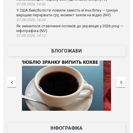
07.08.2026, 14:36
У США бейсболісти ловили замість м’яча білку — гризун
вирішив перервати гру, момент зняли на відео (NV)
07.08.2026, 14:24
Як змінилося ставлення поляків до українців у 2026 році —
інфографіка (NV)
07.08.2026, 14:12
БЛОГОЖАБИ
ІНФОГРАФІКА