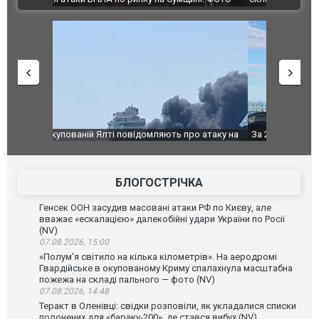
о атаку на
За 2000 кілометрів від кордону з Україною: в
В Таїланді 
го диму.
Єкатеринбурзі після атаки дронів загорівся
блискавки 
склад Wildberries. ФОТО. ВІДЕО
постражда
БЛОГОСТРІЧКА
Генсек ООН засудив масовані атаки РФ по Києву, але
вважає «ескалацією» далекобійні удари України по Росії
(NV)
07.08.2026, 15:00
«Полум'я світило на кілька кілометрів». На аеродромі
Гвардійське в окупованому Криму спалахнула масштабна
пожежа на складі пального — фото (NV)
07.08.2026, 14:48
Теракт в Оленівці: свідки розповіли, як укладалися списки
полонених для «бараку-200», де стався вибух (NV)