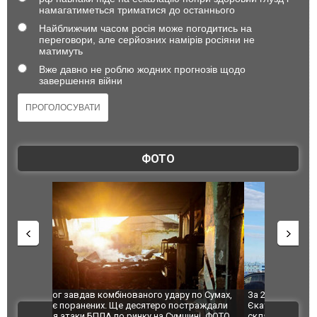
намагатиметься триматися до останнього
Найближчим часом росія може погодитись на
переговори, але серйозних намірів росіяни не
матимуть
Вже давно не роблю жодних прогнозів щодо
завершення війни
ФОТО
по Сумах,
За 2000 кілометрів від кордону з Україною: в
"Мої іграш
траждали
Єкатеринбурзі після атаки дронів загорівся
суперкарів
ВІДЕО
ині. ФОТО
склад Wildberries. ФОТО. ВІДЕО