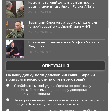
Кремль не готовий до компромісів і прагне
досягти своїх цілей війною, - Foreign Affairs
03.08.2026 13:02
Звільнення Сирського знаменує кінець епохи
"старої гвардії" в українській армії — NYT
23.07.2026 10:32
Повний текст резонансного брифінга Михайла
Федорова
18.07.2026 09:27
ОПИТУВАННЯ
На вашу думку, коли далекобійні санкції України
примусять росію сісти за стіл переговорів?
У найближчі місяці удари України по росії стануть
настільки болючими, що агресору доведеться
поновити перемовини
Цього року не варто чекати поновлення переговорного
процесу. А от наступного - можливо все
рф навпаки піде на ескалацію попри здоровий глузд і