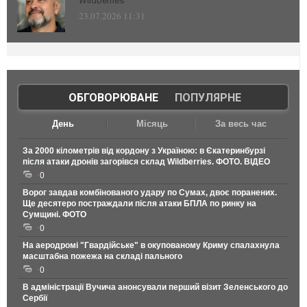
Wildberries
23.07.2026 11:31
ОБГОВОРЮВАНЕ
|
ПОПУЛЯРНЕ
День
Місяць
За весь час
За 2000 кілометрів від кордону з Україною: в Єкатеринбурзі
після атаки дронів загорівся склад Wildberries. ФОТО. ВІДЕО
0
Ворог завдав комбінованого удару по Сумах, двоє поранених.
Ще десятеро постраждали після атаки БПЛА по ринку на
Сумщині. ФОТО
0
На аеродромі "Гвардійське" в окупованому Криму спалахнула
масштабна пожежа на складі пального
0
В адміністрації Вучича анонсували перший візит Зеленського до
Сербії