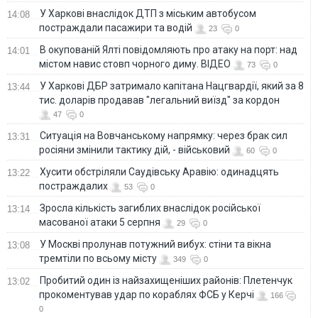
У Харкові внаслідок ДТП з міським автобусом
14:08
постраждали пасажири та водій
23
0
В окупованій Ялті повідомляють про атаку на порт: над
14:01
містом навис стовп чорного диму. ВІДЕО
73
0
У Харкові ДБР затримало капітана Нацгвардії, який за 8
13:44
тис. доларів продавав "легальний виїзд" за кордон
47
0
Ситуація на Вовчанському напрямку: через брак сил
13:31
росіяни змінили тактику дій, - військовий
60
0
Хусити обстріляли Саудівську Аравію: одинадцять
13:22
постраждалих
53
0
Зросла кількість загиблих внаслідок російської
13:14
масованої атаки 5 серпня
29
0
У Москві пролунав потужний вибух: стіни та вікна
13:08
тремтіли по всьому місту
349
0
Пробитий один із найзахищеніших районів: Плетенчук
13:02
прокоментував удар по кораблях ФСБ у Керчі
166
0