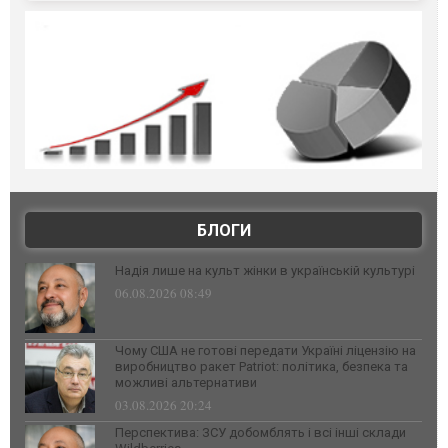
БЛОГИ
Надія лише на культ жінки в українській культурі
06.08.2026 08:49
Чому США не готові передати Україні ліцензію на
виробництво ракет Patriot: політика, безпека та
можливі альтернативи
03.08.2026 20:24
Перспектива: ЗСУ добомблять і всі інші склади