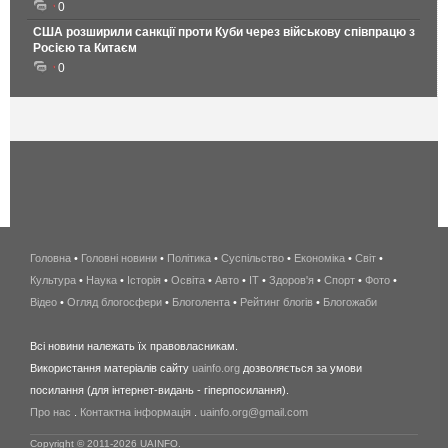
0
США розширили санкції проти Куби через військову співпрацю з
Росією та Китаєм
0
Головна
•
Головні новини
•
Політика
•
Суспільство
•
Економіка
беспроводной
•
Світ
•
Культура
•
Наука
•
Історія
•
Освіта
•
Авто
•
IT
•
Здоров'я
интернет
•
Спорт
•
Фото
•
Відео
•
Огляд блогосфери
•
Блоголента
•
Рейтинг блогів
киев
•
Блогожаби
и
Всі новини належать їх правовласникам.
область
Використання матеріалів сайту
uainfo.org
дозволяється за умови
wimax
посилання (для інтернет-видань - гіперпосилання).
интернет
Про нас
.
Контактна інформація
.
uainfo.org@gmail.com
в
киеве
Copyright © 2011-2026 UAINFO.