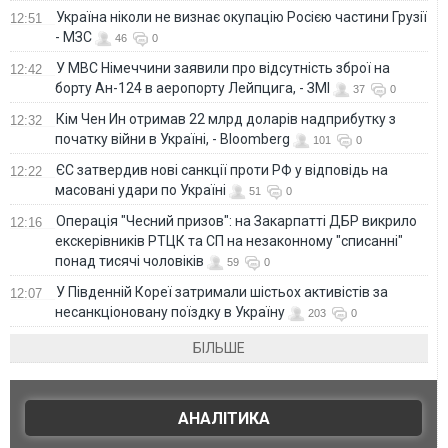
Україна ніколи не визнає окупацію Росією частини Грузії
12:51
- МЗС
46
0
У МВС Німеччини заявили про відсутність зброї на
12:42
борту Ан-124 в аеропорту Лейпцига, - ЗМІ
37
0
Кім Чен Ин отримав 22 млрд доларів надприбутку з
12:32
початку війни в Україні, - Bloomberg
101
0
ЄС затвердив нові санкції проти РФ у відповідь на
12:22
масовані удари по Україні
51
0
Операція "Чесний призов": на Закарпатті ДБР викрило
12:16
екскерівників РТЦК та СП на незаконному "списанні"
понад тисячі чоловіків
59
0
У Південній Кореї затримали шістьох активістів за
12:07
несанкціоновану поїздку в Україну
203
0
БІЛЬШЕ
АНАЛІТИКА