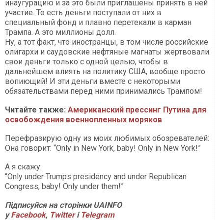
инаугурацию и за это были приглашены принять в ней
участие. То есть деньги поступали от них в
специальный фонд и плавно перетекали в карман
Трампа. А это миллионы долл.
Ну, а тот факт, что иностранцы, в том числе российские
олигархи и саудовские нефтяные магнаты жертвовали
свои деньги только с одной целью, чтобы в
дальнейшем влиять на политику США, вообще просто
вопиющий! И эти деньги вместе с некоторыми
обязательствами перед ними принимались Трампом!
Читайте также:
Американский прессинг Путина для
освобождения военнопленных моряков
Перефразирую одну из моих любимых обозревателей:
Она говорит: “Only in New York, baby! Only in New York!”
А я скажу:
“Only under Trumps presidency and under Republican
Congress, baby! Only under them!”
П
ідписуйся на сторінки
UAINFO
у
Facebook
,
Twitter
і
Telegram