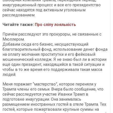
инаугурационный процесс и все его президентство
сейчас находятся под активным уголовным
расследованием.
Читайте также:
Про сліпу лояльність
Причём расследуют это прокуроры, не связанные с
Мюллером.
Добавим сюда его бизнес, несуществующий
благотворительный фонд, использование денег фонда
на оплату молчания проститутки и его фейковый
мошеннический колледж. Я не знаю был ли в истории
ещё один президент, находящийся в такой ситуации и
чтобы в то же время его поддерживала такая масса
людей.
Меня поражает “мастерство”, которое переняли у
Трампа члены его семьи. Вчера было сообщение, что
сейчас расследуется участие Иванки Трамп в
подготовке инаугурации. Она занималась
размещением иностранных гостей в отеле Трампа. Тех
гостей, которые пожертвовали крупные суммы на