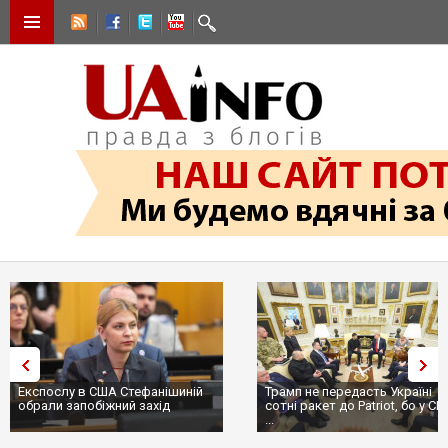
Експослу в США Стефанішиній
Трамп не передасть Україні
обрали запобіжний захід
сотні ракет до Patriot, бо у С
...