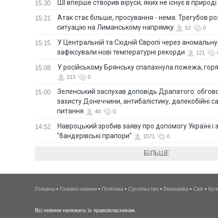
ШІ вперше створив віруси, яких не існує в природі
15:30
Атак стає більше, просування - нема: Трегубов ро
15:21
ситуацію на Лиманському напрямку
52
0
У Центральній та Східній Європі через аномальну
15:15
зафіксували нові температурні рекорди
121
У російському Брянську спалахнула пожежа, горя
15:08
213
0
Зеленський заслухав доповідь Драпатого: обгов
15:00
захисту Донеччини, антибалістику, далекобійні са
питання
40
0
Навроцький зробив заяву про допомогу Україні і 
14:52
"бандерівські прапори"
1571
0
БІЛЬШЕ
Головна
•
Головні новини
•
Політика
•
Суспільство
•
Економіка
•
Світ
•
Кул
Всі новини належать їх правовласникам.