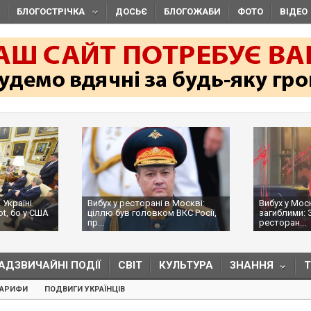
БЛОГОСТРІЧКА
ДОСЬЄ
БЛОГОЖАБИ
ФОТО
ВІДЕО
 Україні
Вибух у ресторані в Москві:
Вибух у Мос
ot, бо у США
ціллю був головком ВКС Росії,
загиблими: 
пр...
ресторан...
АДЗВИЧАЙНІ ПОДІЇ
СВІТ
КУЛЬТУРА
ЗНАННЯ
ТАРИФИ
ПОДВИГИ УКРАЇНЦІВ