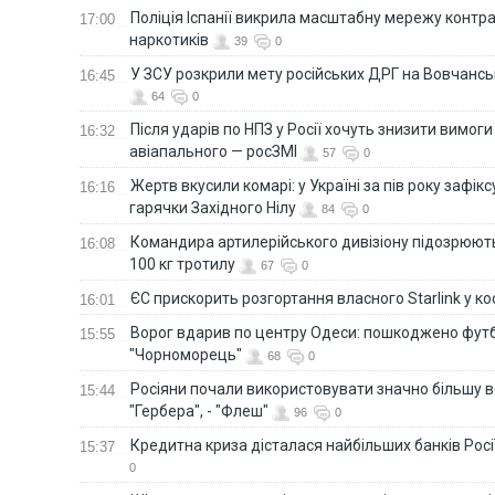
Поліція Іспанії викрила масштабну мережу контра
17:00
наркотиків
39
0
У ЗСУ розкрили мету російських ДРГ на Вовчанс
16:45
64
0
Після ударів по НПЗ у Росії хочуть знизити вимоги
16:32
авіапального — росЗМІ
57
0
Жертв вкусили комарі: у Україні за пів року зафі
16:16
гарячки Західного Нілу
84
0
Командира артилерійського дивізіону підозрюют
16:08
100 кг тротилу
67
0
ЄС прискорить розгортання власного Starlink у ко
16:01
Ворог вдарив по центру Одеси: пошкоджено фут
15:55
"Чорноморець"
68
0
Росіяни почали використовувати значно більшу 
15:44
"Гербера", - "Флеш"
96
0
Кредитна криза дісталася найбільших банків Росії
15:37
0