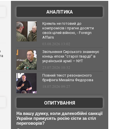
АНАЛІТИКА
Кремль не готовий до
компромісів і прагне досягти
своїх цілей війною, - Foreign
Affairs
03.08.2026 13:02
о
Звільнення Сирського знаменує
та
кінець епохи "старої гвардії" в
українській армії — NYT
23.07.2026 10:32
Повний текст резонансного
брифінга Михайла Федорова
18.07.2026 09:27
ОПИТУВАННЯ
На вашу думку, коли далекобійні санкції
України примусять росію сісти за стіл
переговорів?