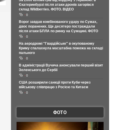
За 2000 кілометрів від кордону з Україною: в
Єкатеринбурзі після атаки дронів загорівся
склад Wildberries. ФОТО. ВІДЕО
0
Ворог завдав комбінованого удару по Сумах,
двоє поранених. Ще десятеро постраждали
після атаки БПЛА по ринку на Сумщині. ФОТО
0
На аеродромі "Гвардійське" в окупованому
Криму спалахнула масштабна пожежа на складі
пального
0
В адміністрації Вучича анонсували перший візит
Зеленського до Сербії
0
США розширили санкції проти Куби через
військову співпрацю з Росією та Китаєм
0
ФОТО