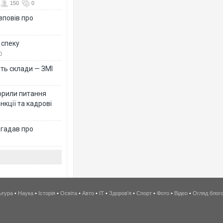
150
0
зповів про
 спеку
0
ть склади — ЗМІ
орили питання
нкції та кадрові
згадав про
ьтура
•
Наука
•
Історія
•
Освіта
•
Авто
•
IT
•
Здоров'я
•
Спорт
•
Фото
•
Відео
•
Огляд блог