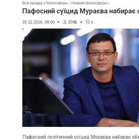
Вся правда з блогосфери
»
Новини блогосфери
»
Пафосний суїцид Мураєва набирає 
•
•
20.12.2018, 09:00
3746
0
Пафосний політичний суїцид Мураєва набирає обе