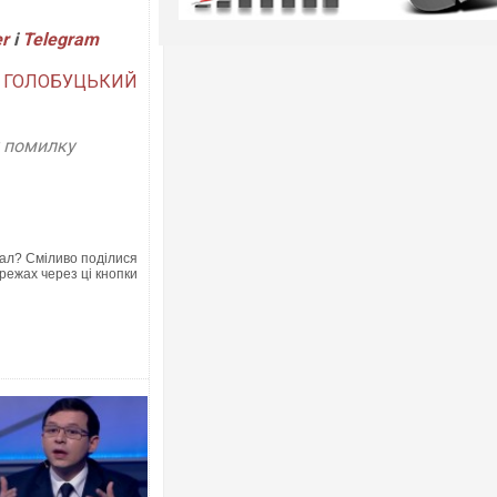
er
і
Telegram
й ГОЛОБУЦЬКИЙ
у помилку
ал? Сміливо поділися
режах через ці кнопки