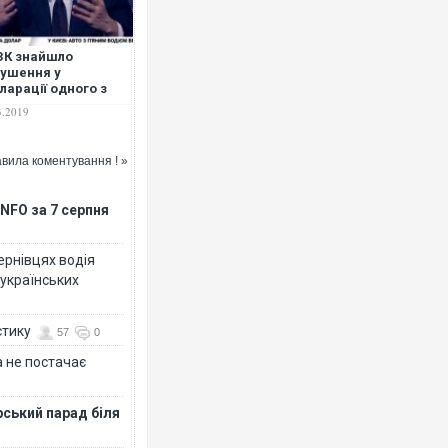
ЗК знайшло
ушення у
ларації одного з
дидатів у
3.2019
зиденти на мільйон
Ворог завдав комбінованого уд
вень
двоє поранених. Ще десятеро
вила коментування ! »
після атаки БПЛА по ринку на 
NFO за 7 серпня
Чернівцях водія
 українських
стику
57
0
 не постачає
В окупованій Ялті повідомляю
рський парад біля
порт: над містом навис стовп 
ВІДЕО