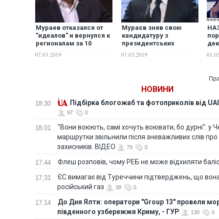
Мураев отказался от
Мураєв зняв свою
НА
"идеалов" и вернулся к
кандидатуру з
пор
регионалам за 10
президентських
дек
миллионов долларов, –
виборів
кан
07.03.2019
07.03.2019
01.0
блогер
пре
гри
Пра
НОВИНИ
Підбірка блогожаб та фотоприколів від UAI
18:30
97
0
"Вони воюють, самі хочуть воювати, бо дурні": у 
18:01
маршрутки звільнили після зневажливих слів про
захисників. ВІДЕО
79
0
Флеш розповів, чому РЕБ не може відхиляти балі
17:44
ЄС вимагає від Туреччини підтверджень, що вона
17:31
російський газ
38
0
До Дня Ялти: оператори "Group 13" провели мо
17:14
південного узбережжя Криму, - ГУР
130
0