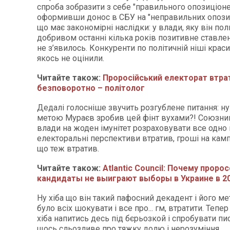
спроба зобразити з себе "правильного опозиціоне
оформивши донос в СБУ на "неправильних опози
що має закономірні наслідки: у влади, яку він поли
добривом останні кілька років позитивне ставле
не з’явилось. Конкуренти по політичній ніші крас
якось не оцінили.
Читайте також:
Проросійський електорат втра
безповоротно – політолог
Дедалі голосніше звучить розгублене питання: ну
метою Мураєв зробив цей фінт вухами?! Союзник
влади на жоден імунітет розраховувати все одно
електоральні перспективи втратив, гроші на кам
що теж втратив.
Читайте також:
Аtlantic Сouncil: Почему проро
кандидаты не выиграют выборы в Украине в 20
Ну хіба що він такий пафосний декадент і його м
було всіх шокувати і все про... гм, втратити. Теп
хіба напитись десь під бєрьозкой і спробувати пи
щось сльозливе про тяжку долю і нерозуміння.