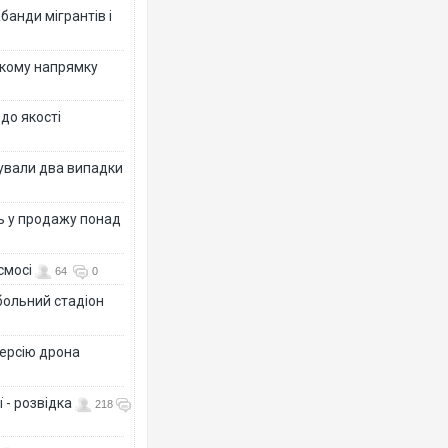
банди мігрантів і
ькому напрямку
 до якості
ксували два випадки
ь у продажу понад
смосі
64
0
больний стадіон
версію дрона
 - розвідка
218