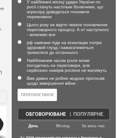
У найближчі місяці удари України по
росії стануть настільки болючими, що
но
агресору доведеться поновити
перемовини
Цього року не варто чекати поновлення
переговорного процесу. А от наступного
-
- можливо все
рф навпаки піде на ескалацію попри
здоровий глузд і намагатиметься
триматися до останнього
Найближчим часом росія може
погодитись на переговори, але
серйозних намірів росіяни не матимуть
V)
Вже давно не роблю жодних прогнозів
щодо завершення війни
ОБГОВОРЮВАНЕ
|
ПОПУЛЯРНЕ
День
Місяць
За весь час