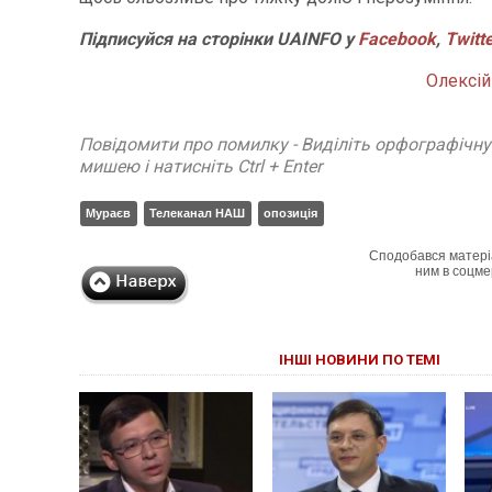
Підписуйся на сторінки UAINFO у
Facebook
,
Twitt
Олексі
Повідомити про помилку - Виділіть орфографічн
мишею і натисніть Ctrl + Enter
Мураєв
Телеканал НАШ
опозиція
Сподобався матері
ним в соцме
ІНШІ НОВИНИ ПО ТЕМІ