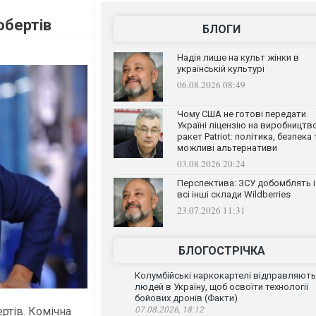
обертів
БЛОГИ
Надія лише на культ жінки в
українській культурі
06.08.2026 08:49
Чому США не готові передати
Україні ліцензію на виробництв
ракет Patriot: політика, безпека 
можливі альтернативи
03.08.2026 20:24
Перспектива: ЗСУ добомблять і
всі інші склади Wildberries
23.07.2026 11:31
БЛОГОСТРІЧКА
Колумбійські наркокартелі відправляють
людей в Україну, щоб освоїти технології
бойових дронів (Факти)
ртів. Комічна
07.08.2026, 18:12