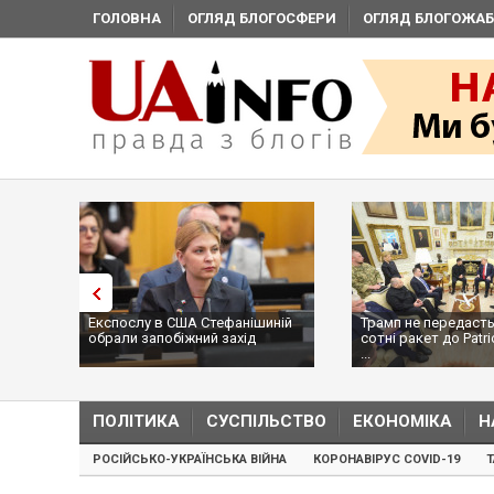
ГОЛОВНА
ОГЛЯД БЛОГОСФЕРИ
ОГЛЯД БЛОГОЖАБ
Експослу в США Стефанішиній
Трамп не передасть
обрали запобіжний захід
сотні ракет до Patri
...
ПОЛІТИКА
СУСПІЛЬСТВО
ЕКОНОМІКА
Н
РОСІЙСЬКО-УКРАЇНСЬКА ВІЙНА
КОРОНАВІРУС COVID-19