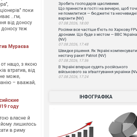
ра",
Зробить господарів щасливими.
Що принести в гості і на вечерю, щоб точ
ціонерів" поки
не помилитися — бюджетні та неочевидні
ває ...гм,
варіанти (NV)
ння від доносу
07.08.2026, 18:00
и доносу теж
Росіяни все частіше бʼють по Харкову FPV
дронами. Що буде з містом — ВВС Україна
(NV)
07.08.2026, 17:48
тив Мураєва
Швидке рішення. Як Україні компенсувати
нестачу ракет Patriot (NV)
07.08.2026, 17:36
 от нащо, з якою
В Україні вперше судять російського
ів втратив, від
військового за зґвалтування українки (N
 не може,
07.08.2026, 17:24
панію – вважай,
ІНФОГРАФІКА
ссийские
19 году
етою власне й
ер йому лишилось
сати в риму