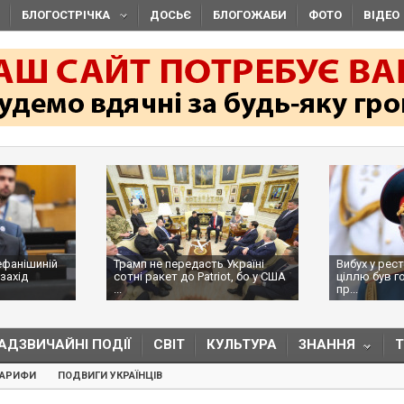
БЛОГОСТРІЧКА
ДОСЬЄ
БЛОГОЖАБИ
ФОТО
ВІДЕО
ефанішиній
Трамп не передасть Україні
Вибух у рес
захід
сотні ракет до Patriot, бо у США
ціллю був г
...
пр...
АДЗВИЧАЙНІ ПОДІЇ
СВІТ
КУЛЬТУРА
ЗНАННЯ
ТАРИФИ
ПОДВИГИ УКРАЇНЦІВ