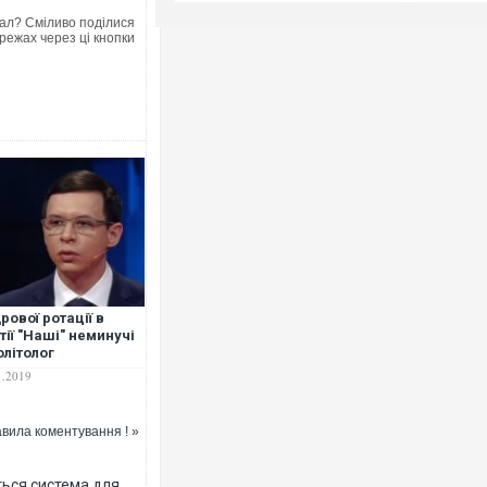
ал? Сміливо поділися
режах через ці кнопки
рової ротації в
тії "Наші" неминучі
олітолог
1.2019
вила коментування ! »
ться система для