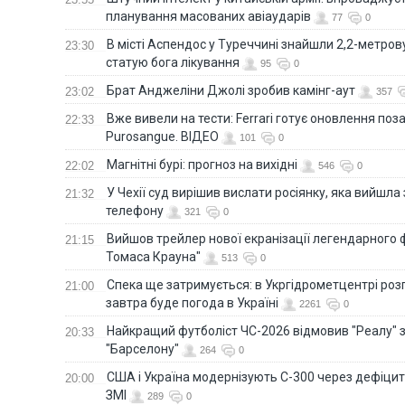
планування масованих авіаударів
77
0
В місті Аспендос у Туреччині знайшли 2,2-метро
23:30
статую бога лікування
95
0
Брат Анджеліни Джолі зробив камінг-аут
23:02
357
Вже вивели на тести: Ferrari готує оновлення по
22:33
Purosangue. ВІДЕО
101
0
Магнітні бурі: прогноз на вихідні
22:02
546
0
У Чехії суд вирішив вислати росіянку, яка вийшла
21:32
телефону
321
0
Вийшов трейлер нової екранізації легендарного
21:15
Томаса Крауна"
513
0
Спека ще затримується: в Укргідрометцентрі роз
21:00
завтра буде погода в Україні
2261
0
Найкращий футболіст ЧС-2026 відмовив "Реалу" 
20:33
"Барселону"
264
0
США і Україна модернізують С-300 через дефіцит р
20:00
ЗМІ
289
0