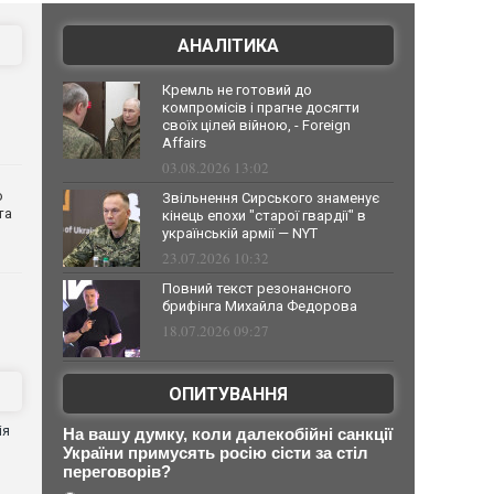
АНАЛІТИКА
Кремль не готовий до
компромісів і прагне досягти
своїх цілей війною, - Foreign
Affairs
03.08.2026 13:02
о
Звільнення Сирського знаменує
та
кінець епохи "старої гвардії" в
українській армії — NYT
23.07.2026 10:32
Повний текст резонансного
брифінга Михайла Федорова
18.07.2026 09:27
ОПИТУВАННЯ
ія
На вашу думку, коли далекобійні санкції
України примусять росію сісти за стіл
переговорів?