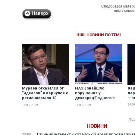
Сподобався матері
ним в соцме
ІНШІ НОВИНИ ПО ТЕМІ
Мураев отказался от
НАЗК знайшло
Кад
"идеалов" и вернулся к
порушення у
пар
регионалам за 10
декларації одного з
– п
миллионов долларов, –
кандидатів у
24.0
07.03.2019
01.03.2019
блогер
президенти на мільйон
гривень
Пра
НОВИНИ
Штучний інтелект у китайській армії: впроваджує
23:55