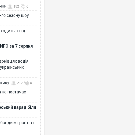
вини
152
0
-го сезону шоу
иходить з-під
NFO за 7 серпня
Чернівцях водія
 українських
стику
212
0
 не постачає
рський парад біля
банди мігрантів і