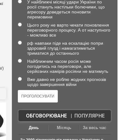
У найближчі місяці удари України по
кі
росії стануть настільки болючими, що
агресору доведеться поновити
перемовини
Цього року не варто чекати поновлення
переговорного процесу. А от наступного
- можливо все
рф навпаки піде на ескалацію попри
здоровий глузд і намагатиметься
триматися до останнього
Найближчим часом росія може
погодитись на переговори, але
V)
серйозних намірів росіяни не матимуть
Вже давно не роблю жодних прогнозів
щодо завершення війни
ОБГОВОРЮВАНЕ
|
ПОПУЛЯРНЕ
День
Місяць
За весь час