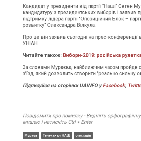
Кандидат у президенти від партії "Наші" Євген М
кандидатуру з президентських виборів і заявив 
підтримку лідера партії "Опозиційний Блок – парті
розвитку" Олександра Вілкула.
Про це він заявив сьогодні на прес-конференції 
УНІАН.
Читайте також:
Вибори-2019: російська рулетк
За словами Мураєва, найближчим часом пройде 
з'їзд, який дозволить створити "реально сильну о
Підписуйся на сторінки UAINFO у
Facebook
,
Twitt
Повідомити про помилку - Виділіть орфографічн
мишею і натисніть Ctrl + Enter
Мураєв
Телеканал НАШ
опозиція