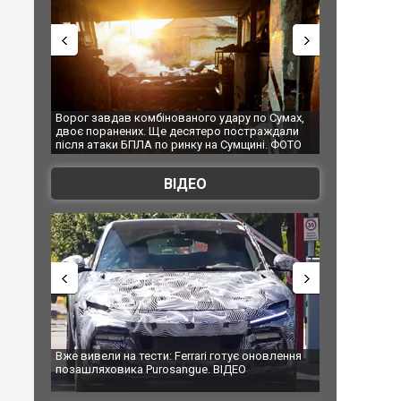
авдав комбінованого удару по Сумах,
За 2000 кілометрів від кордону 
ранених. Ще десятеро постраждали
Єкатеринбурзі після атаки дрон
таки БПЛА по ринку на Сумщині. ФОТО
склад Wildberries. ФОТО. ВІДЕО
ВІДЕО
ели на тести: Ferrari готує оновлення
Вийшов трейлер нової екраніза
яховика Purosangue. ВІДЕО
фільму "Афера Томаса Крауна"