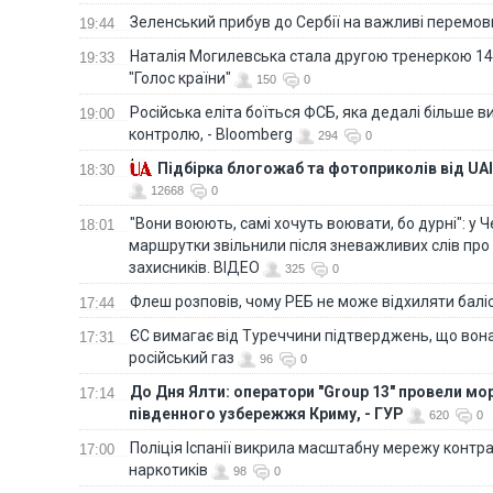
Зеленський прибув до Сербії на важливі перемо
19:44
Наталія Могилевська стала другою тренеркою 14
19:33
"Голос країни"
150
0
Російська еліта боїться ФСБ, яка дедалі більше в
19:00
контролю, - Bloomberg
294
0
Підбірка блогожаб та фотоприколів від UAI
18:30
12668
0
"Вони воюють, самі хочуть воювати, бо дурні": у 
18:01
маршрутки звільнили після зневажливих слів про
захисників. ВІДЕО
325
0
Флеш розповів, чому РЕБ не може відхиляти балі
17:44
ЄС вимагає від Туреччини підтверджень, що вона
17:31
російський газ
96
0
До Дня Ялти: оператори "Group 13" провели мо
17:14
південного узбережжя Криму, - ГУР
620
0
Поліція Іспанії викрила масштабну мережу контра
17:00
наркотиків
98
0