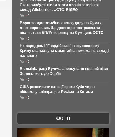
За 2000 кілометрів від кордону з Україною: в
Єкатеринбурзі після атаки дронів загорівся
склад Wildberries. ФОТО. ВІДЕО
0
Ворог завдав комбінованого удару по Сумах,
двоє поранених. Ще десятеро постраждали
після атаки БПЛА по ринку на Сумщині. ФОТО
0
На аеродромі "Гвардійське" в окупованому
Криму спалахнула масштабна пожежа на складі
пального
0
В адміністрації Вучича анонсували перший візит
Зеленського до Сербії
0
США розширили санкції проти Куби через
військову співпрацю з Росією та Китаєм
0
ФОТО