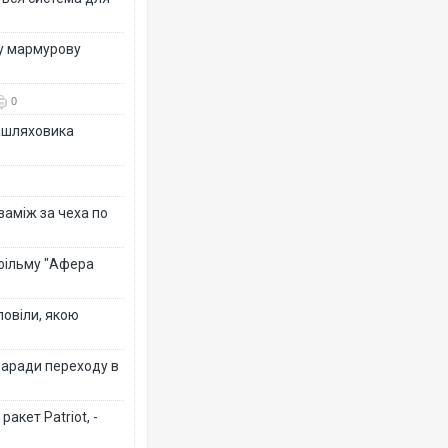
ву мармурову
0
зашляховика
Ворог з
двоє по
після а
 заміж за чеха по
 фільму "Афера
повіли, якою
заради переходу в
Вже вив
позашл
акет Patriot, -