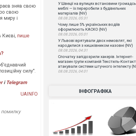
У Швеції на вулицях встановини громадсь
ураєв зняв свою
меблі — їх переробили з будівельних
про свою
матеріалів (NV)
я миру і
08.08.2026, 05:31
Чому лише 5% українських водіїв
оформлюють КАСКО (NV)
08.08.2026, 05:01
в Києві,
пише
У Львові врятували двох немовлят, які
народилися з кишківником назовні (NV)
08.08.2026, 04:31
а?
Спочатку запідозрили хакерів. Інтернет-
магазин групи компаній Текстиль-Контакт
об'єднавчий
атакували системи штучного інтелекту (N
позиційну силу".
08.08.2026, 04:01
er
і
Telegram
ІНФОГРАФІКА
UAINFO
у помилку