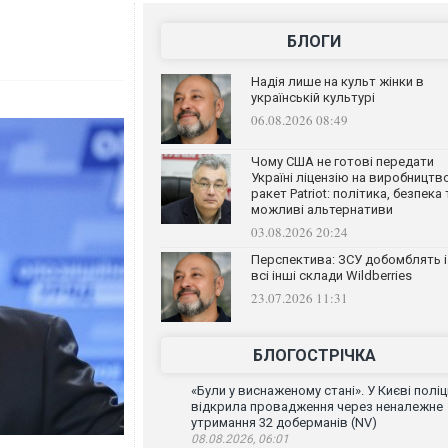
БЛОГИ
Надія лише на культ жінки в
українській культурі
06.08.2026 08:49
Чому США не готові передати
Україні ліцензію на виробництв
ракет Patriot: політика, безпека 
можливі альтернативи
03.08.2026 20:24
Перспектива: ЗСУ добомблять і
всі інші склади Wildberries
23.07.2026 11:31
БЛОГОСТРІЧКА
«Були у виснаженому стані». У Києві поліц
відкрила провадження через неналежне
утримання 32 доберманів (NV)
08.08.2026, 06:01