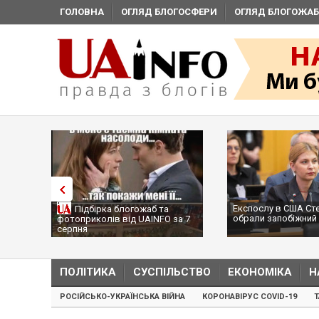
ГОЛОВНА
ОГЛЯД БЛОГОСФЕРИ
ОГЛЯД БЛОГОЖАБ
Експослу в США Ст
Підбірка блогожаб та
обрали запобіжний 
фотоприколів від UAINFO за 7
серпня
ПОЛІТИКА
СУСПІЛЬСТВО
ЕКОНОМІКА
Н
РОСІЙСЬКО-УКРАЇНСЬКА ВІЙНА
КОРОНАВІРУС COVID-19