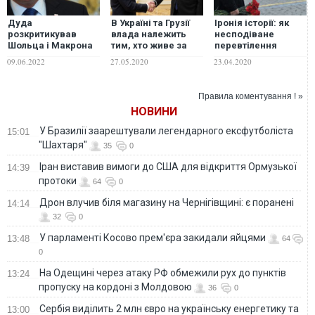
Дуда
В Україні та Грузії
Іронія історії: як
розкритикував
влада належить
несподіване
Шольца і Макрона
тим, хто живе за
перевтілення
за дзвінки Путіну:
принципом "не
більшовицького
09.06.2022
27.05.2020
23.04.2020
"Хіба так говорили з
дратувати Путіна" –
божка допомагає
Гітлером?"
Кіпіані
Путінові
Правила коментування ! »
НОВИНИ
У Бразилії заарештували легендарного ексфутболіста
15:01
"Шахтаря"
35
0
Іран виставив вимоги до США для відкриття Ормузької
14:39
протоки
64
0
Дрон влучив біля магазину на Чернігівщині: є поранені
14:14
32
0
У парламенті Косово прем'єра закидали яйцями
13:48
64
0
На Одещині через атаку РФ обмежили рух до пунктів
13:24
пропуску на кордоні з Молдовою
36
0
Сербія виділить 2 млн євро на українську енергетику та
13:00