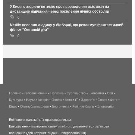
У Києві створили петицію про переведення всіх шкіл на
дистанціне навчання через посилення нічних обстрілів
0
Netflix поселив людину у білборді, що рекламує фантастичний
фільм "Останній дім"
0
Головна
•
Головні новини
•
Політика
•
Суспільство
•
Економіка
беспроводной
•
Світ
•
Культура
•
Наука
•
Історія
•
Освіта
•
Авто
•
IT
•
Здоров'я
интернет
•
Спорт
•
Фото
•
Відео
•
Огляд блогосфери
•
Блоголента
•
Рейтинг блогів
киев
•
Блогожаби
и
Всі новини належать їх правовласникам.
область
Використання матеріалів сайту
uainfo.org
дозволяється за умови
wimax
посилання (для інтернет-видань - гіперпосилання).
интернет