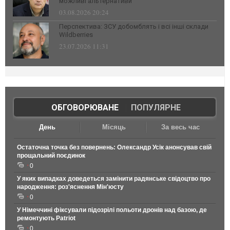
можливі альтернативи
03.08.2026 20:24
Перспектива: ЗСУ добомблять і всі інші склади
Wildberries
23.07.2026 11:31
ОБГОВОРЮВАНЕ
|
ПОПУЛЯРНЕ
День
Місяць
За весь час
Остаточна точка без повернень: Олександр Усік анонсував свій
прощальний поєдинок
0
У яких випадках доведеться замінити радянське свідоцтво про
народження: роз'яснення Мін'юсту
0
У Німеччині фіксували підозрілі польоти дронів над базою, де
ремонтують Patriot
0