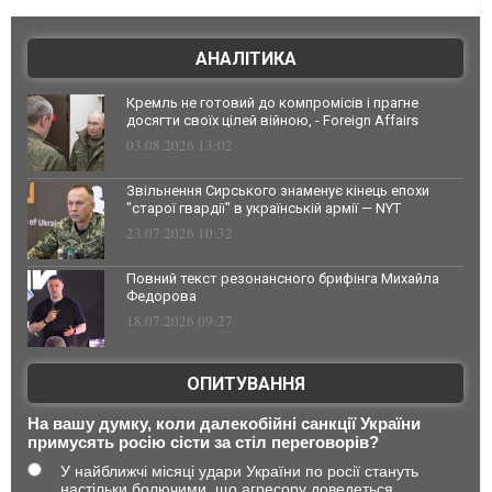
АНАЛІТИКА
Кремль не готовий до компромісів і прагне
досягти своїх цілей війною, - Foreign Affairs
03.08.2026 13:02
Звільнення Сирського знаменує кінець епохи
"старої гвардії" в українській армії — NYT
23.07.2026 10:32
Повний текст резонансного брифінга Михайла
Федорова
18.07.2026 09:27
ОПИТУВАННЯ
На вашу думку, коли далекобійні санкції України
примусять росію сісти за стіл переговорів?
У найближчі місяці удари України по росії стануть
настільки болючими, що агресору доведеться