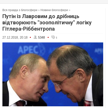
Вся правда з блогосфери
»
Новини блогосфери
»
Путін із Лавровим до дрібниць
відтворюють "зоополітичну" логіку
Гітлера-Ріббентропа
•
•
27.12.2018, 20:18
5348
1