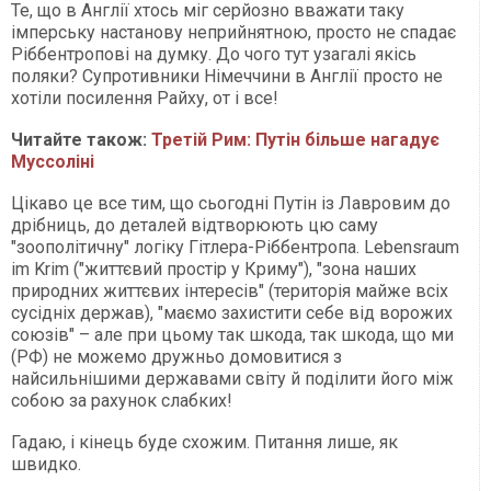
Те, що в Англії хтось міг серйозно вважати таку
імперську настанову неприйнятною, просто не спадає
Ріббентропові на думку. До чого тут узагалі якісь
поляки? Супротивники Німеччини в Англії просто не
хотіли посилення Райху, от і все!
Читайте також:
Третій Рим: Путін більше нагадує
Муссоліні
Цікаво це все тим, що сьогодні Путін із Лавровим до
дрібниць, до деталей відтворюють цю саму
"зоополітичну" логіку Гітлера-Ріббентропа. Lebensraum
im Krim ("життєвий простір у Криму"), "зона наших
природних життєвих інтересів" (територія майже всіх
сусідніх держав), "маємо захистити себе від ворожих
союзів" – але при цьому так шкода, так шкода, що ми
(РФ) не можемо дружньо домовитися з
найсильнішими державами світу й поділити його між
собою за рахунок слабких!
Гадаю, і кінець буде схожим. Питання лише, як
швидко.