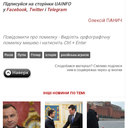
Підписуйся на сторінки UAINFO
у
Facebook
,
Twitter
і
Telegram
Олексій ПАНИЧ
Повідомити про помилку - Виділіть орфографічну
помилку мишею і натисніть Ctrl + Enter
Росія
Путін
Гітлер
історія
російська агресія
Сподобався матеріал? Сміливо поділися
ним в соцмережах через ці кнопки
ІНШІ НОВИНИ ПО ТЕМІ