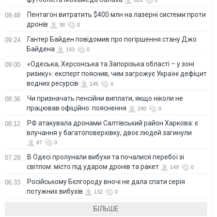
Пентагон витратить $400 млн на лазерні системи проти
09:48
дронів
38
0
Гантер Байден повідомив про погіршення стану Джо
09:24
Байдена
193
0
«Одеська, Херсонська та Запорізька області – у зоні
09:00
ризику»: експерт пояснив, чим загрожує Україні дефіцит
водних ресурсів
145
0
Чи призначать пенсійни виплати, якщо ніколи не
08:36
працював офіційно: пояснення
240
0
РФ атакувала дронами Салтівський район Харкова: є
08:12
влучання у багатоповерхівку, двоє людей загинули
87
0
В Одесі пролунали вибухи та почалися перебої зі
07:29
світлом: місто під ударом дронів та ракет
149
0
Російському Бєлгороду вночі не дала спати серія
06:33
потужних вибухів
132
0
БІЛЬШЕ