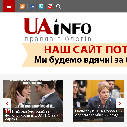
Експослу в США Стефанішині
Підбірка блогожаб та
обрали запобіжний захід
фотоприколів від UAINFO за 7
серпня