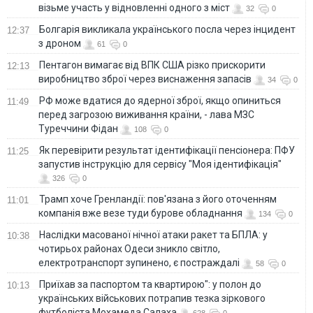
візьме участь у відновленні одного з міст
32
0
Болгарія викликала українського посла через інцидент
12:37
з дроном
61
0
Пентагон вимагає від ВПК США різко прискорити
12:13
виробництво зброї через виснаження запасів
34
0
РФ може вдатися до ядерної зброї, якщо опиниться
11:49
перед загрозою виживання країни, - лава МЗС
Туреччини Фідан
108
0
Як перевірити результат ідентифікації пенсіонера: ПФУ
11:25
запустив інструкцію для сервісу "Моя ідентифікація"
326
0
Трамп хоче Гренландії: пов'язана з його оточенням
11:01
компанія вже везе туди бурове обладнання
134
0
Наслідки масованої нічної атаки ракет та БПЛА: у
10:38
чотирьох районах Одеси зникло світло,
електротранспорт зупинено, є постраждалі
58
0
Приїхав за паспортом та квартирою": у полон до
10:13
українських військових потрапив тезка зіркового
футболіста Мохамеда Салаха
628
0