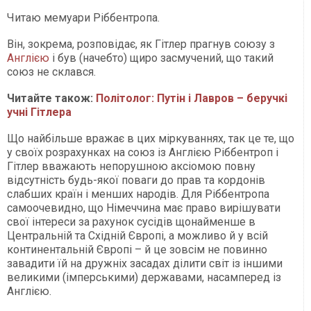
Читаю мемуари Ріббентропа.
Він, зокрема, розповідає, як Гітлер прагнув союзу з
Англією
і був (начебто) щиро засмучений, що такий
союз не склався.
Читайте також:
Політолог: Путін і Лавров – беручкі
учні Гітлера
Що найбільше вражає в цих міркуваннях, так це те, що
у своїх розрахунках на союз із Англією Ріббентроп і
Гітлер вважають непорушною аксіомою повну
відсутність будь-якої поваги до прав та кордонів
слабших країн і менших народів. Для Ріббентропа
самоочевидно, що Німеччина має право вирішувати
свої інтереси за рахунок сусідів щонайменше в
Центральній та Східній Європі, а можливо й у всій
континентальній Європі – й це зовсім не повинно
завадити їй на дружніх засадах ділити світ із іншими
великими (імперськими) державами, насамперед із
Англією.