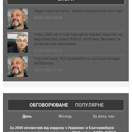
Надія лише на культ жінки в українській культурі
06.08.2026 08:49
Чому США не готові передати Україні ліцензію на
виробництво ракет Patriot: політика, безпека та
можливі альтернативи
03.08.2026 20:24
Перспектива: ЗСУ добомблять і всі інші склади
Wildberries
23.07.2026 11:31
ОБГОВОРЮВАНЕ
|
ПОПУЛЯРНЕ
День
Місяць
За весь час
За 2000 кілометрів від кордону з Україною: в Єкатеринбурзі