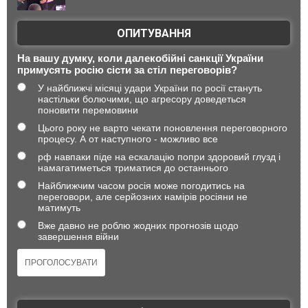
ОПИТУВАННЯ
На вашу думку, коли далекобійні санкції України
примусять росію сісти за стіл переговорів?
У найближчі місяці удари України по росії стануть
настільки болючими, що агресору доведеться
поновити перемовини
Цього року не варто чекати поновлення переговорного
процесу. А от наступного - можливо все
рф навпаки піде на ескалацію попри здоровий глузд і
намагатиметься триматися до останнього
Найближчим часом росія може погодитись на
переговори, але серйозних намірів росіяни не
матимуть
Вже давно не роблю жодних прогнозів щодо
завершення війни