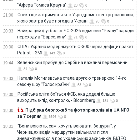
"Афера Томаса Крауна"
28
0
Спека ще затримується: в Укргідрометцентрі розповіли,
21:00
якою завтра буде погода в Україні
78
0
Найкращий футболіст ЧС-2026 відмовив "Реалу" заради
20:33
переходу в "Барселону"
71
0
США і Україна модернізують С-300 через дефіцит ракет
20:00
Patriot, - ЗМІ
143
0
Зеленський прибув до Сербії на важливі перемовини
19:44
84
0
Наталія Могилевська стала другою тренеркою 14-го
19:33
сезону шоу "Голос країни"
58
0
Російська еліта боїться ФСБ, яка дедалі більше
19:00
виходить з-під контролю, - Bloomberg
181
0
Підбірка блогожаб та фотоприколів від UAINFO
18:30
за 7 серпня
6596
0
"Вони воюють, самі хочуть воювати, бо дурні": у
18:01
Чернівцях водія маршрутки звільнили після
зневажливих слів про українських захисників. ВІДЕО