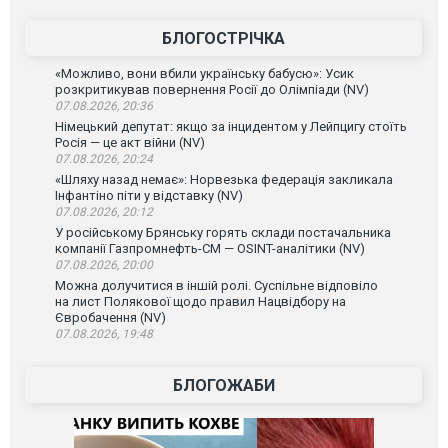
зневажливих слів про українських захисників.
ВІДЕО
ВІДЕО
БЛОГОСТРІЧКА
«Можливо, вони вбили українську бабусю»: Усик
розкритикував повернення Росії до Олімпіади (NV)
07.08.2026, 20:36
Німецький депутат: якщо за інцидентом у Лейпцигу стоїть
Росія — це акт війни (NV)
07.08.2026, 20:24
«Шляху назад немає»: Норвезька федерація закликала
Інфантіно піти у відставку (NV)
07.08.2026, 20:12
У російському Брянську горять склади постачальника
компанії Газпромнефть-СМ — OSINT-аналітики (NV)
07.08.2026, 20:00
Можна долучитися в іншій ролі. Суспільне відповіло
на лист Полякової щодо правил Нацвідбору на
Євробачення (NV)
07.08.2026, 19:48
БЛОГОЖАБИ