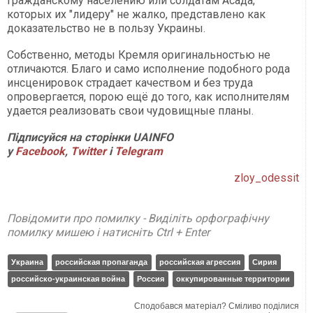
гражданскому населению или солдатам Асада,
которых их "лидеру" не жалко, представлено как
доказательство не в пользу Украины.
Собственно, методы Кремля оригинальностью не
отличаются. Благо и само исполнение подобного рода
инсценировок страдает качеством и без труда
опровергается, порою ещё до того, как исполнителям
удается реализовать свои чудовищные планы.
Підписуйся на сторінки UAINFO
у
Facebook
,
Twitter
і
Telegram
zloy_odessit
Повідомити про помилку - Виділіть орфографічну
помилку мишею і натисніть Ctrl + Enter
Украина
российская пропаганда
российская агрессия
Сирия
российско-украинская война
Россия
оккупированные территории
Сподобався матеріал? Сміливо поділися