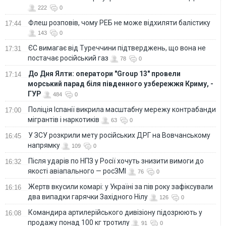
222
0
Флеш розповів, чому РЕБ не може відхиляти балістику
17:44
143
0
ЄС вимагає від Туреччини підтверджень, що вона не
17:31
постачає російський газ
78
0
До Дня Ялти: оператори "Group 13" провели
17:14
морський парад біля південного узбережжя Криму, -
ГУР
484
0
Поліція Іспанії викрила масштабну мережу контрабанди
17:00
мігрантів і наркотиків
63
0
У ЗСУ розкрили мету російських ДРГ на Вовчанському
16:45
напрямку
109
0
Після ударів по НПЗ у Росії хочуть знизити вимоги до
16:32
якості авіапального — росЗМІ
76
0
Жертв вкусили комарі: у Україні за пів року зафіксували
16:16
два випадки гарячки Західного Нілу
126
0
Командира артилерійського дивізіону підозрюють у
16:08
продажу понад 100 кг тротилу
91
0