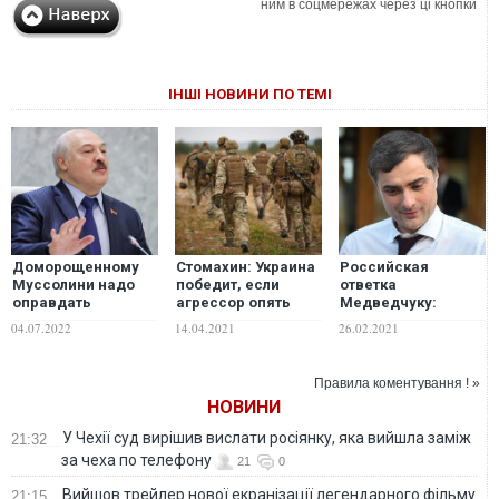
ним в соцмережах через ці кнопки
ІНШІ НОВИНИ ПО ТЕМІ
Доморощенному
Стомахин: Украина
Российская
Муссолини надо
победит, если
ответка
оправдать
агрессор опять
Медведчуку:
"завтрашние"
полезет на ее
переходить
04.07.2022
14.04.2021
26.02.2021
обстрелы
территорию – ибо
незримые границы
российскими
правда будет на
нельзя даже
"Искандерами"
стороне Украины.
высочайшему куму
Правила коментування ! »
украинских
Поражение России
НОВИНИ
городов с
станет
территории
детонатором ее
У Чехії суд вирішив вислати росіянку, яка вийшла заміж
21:32
Беларуси, –
неминуемого
за чеха по телефону
Касьянов
распада
21
0
Вийшов трейлер нової екранізації легендарного фільму
21:15