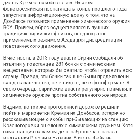
дает в Кремле покойного сна. На этом
фоне российская пропаганда в конце прошлого года
запустила информационную волну о том, что на
Донбассе готовится применение химического оружия
ВСУ. Причем, вброс осуществлялся в лучших
традициях сирийских фейков, неоднократно
применяемых режимом Асада для дискредитации
повстанческого движения.
В частности, в 2013 году власти Сирии сообщали об
изъятии у повстанцев 281 бочки с химическими
веществами, которых бы хватило, чтобы отравить всю
страну. Правда, эти бочки так и не были предъявлены
как доказательство, не в видео-, не в фотоформате. В
свою очередь, сирийские власти регулярно применяли
химическое оружие против собственного же народа.
Видимо, по той же проторенной дорожке решили
пойти и марионетки Кремля на Донбассе, истерично
рассказывающие о якобы прибывающих на станцию
Красногоровки эшелонах с химическим оружием. Хотя
сама станция на самом деле заброшена с начала
вторжения России в Украину. В итоге, фейк не