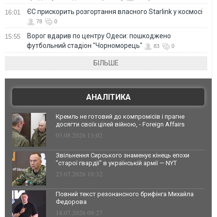
ЄС прискорить розгортання власного Starlink у космосі
16:01
78
0
Ворог вдарив по центру Одеси: пошкоджено
15:55
футбольний стадіон "Чорноморець"
83
0
БІЛЬШЕ
АНАЛІТИКА
Кремль не готовий до компромісів і прагне
досягти своїх цілей війною, - Foreign Affairs
03.08.2026 13:02
Звільнення Сирського знаменує кінець епохи
"старої гвардії" в українській армії — NYT
23.07.2026 10:32
Повний текст резонансного брифінга Михайла
Федорова
18.07.2026 09:27