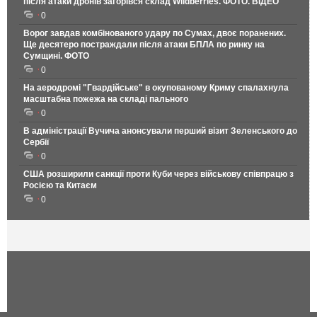
після атаки дронів загорівся склад Wildberries. ФОТО. ВІДЕО
0
Ворог завдав комбінованого удару по Сумах, двоє поранених.
Ще десятеро постраждали після атаки БПЛА по ринку на
Сумщині. ФОТО
0
На аеродромі "Гвардійське" в окупованому Криму спалахнула
масштабна пожежа на складі пального
0
В адміністрації Вучича анонсували перший візит Зеленського до
Сербії
0
США розширили санкції проти Куби через військову співпрацю з
Росією та Китаєм
0