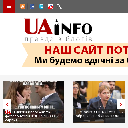
Експослу в США Стефанішині
Підбірка блогожаб та
обрали запобіжний захід
фотоприколів від UAINFO за 7
серпня