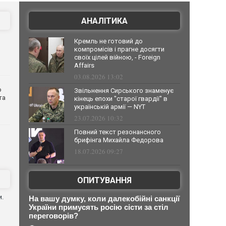
АНАЛІТИКА
Кремль не готовий до
компромісів і прагне досягти
своїх цілей війною, - Foreign
Affairs
03.08.2026 13:02
о
Звільнення Сирського знаменує
та
кінець епохи "старої гвардії" в
українській армії — NYT
23.07.2026 10:32
Повний текст резонансного
брифінга Михайла Федорова
18.07.2026 09:27
ОПИТУВАННЯ
и.
На вашу думку, коли далекобійні санкції
України примусять росію сісти за стіл
переговорів?