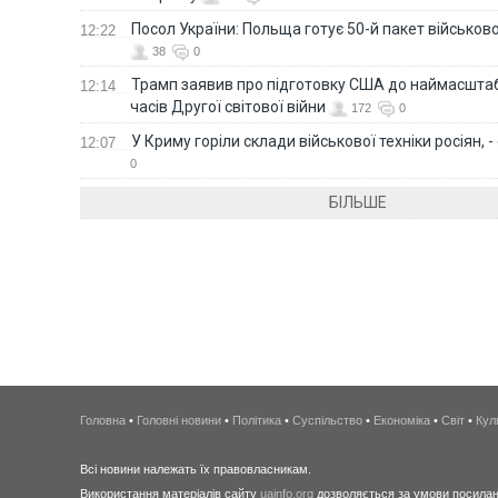
Посол України: Польща готує 50-й пакет військово
12:22
38
0
Трамп заявив про підготовку США до наймасштаб
12:14
часів Другої світової війни
172
0
У Криму горіли склади військової техніки росіян, 
12:07
0
БІЛЬШЕ
Головна
•
Головні новини
•
Політика
•
Суспільство
•
Економіка
•
Світ
•
Кул
Всі новини належать їх правовласникам.
Використання матеріалів сайту
uainfo.org
дозволяється за умови посиланн