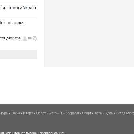
ї допомоги Україні
нішої атаки з
- соцмережі
88
ьтура
•
Наука
•
Історія
•
Освіта
•
Авто
•
IT
•
Здоров'я
•
Спорт
•
Фото
•
Відео
•
Огляд блог
я (для інтернет-видань - гіперпосилання).