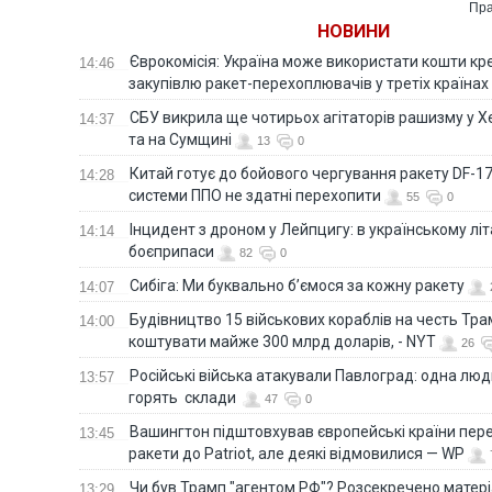
Пра
НОВИНИ
Єврокомісія: Україна може використати кошти кр
14:46
закупівлю ракет-перехоплювачів у третіх країнах
СБУ викрила ще чотирьох агітаторів рашизму у Х
14:37
та на Сумщині
13
0
Китай готує до бойового чергування ракету DF-17,
14:28
системи ППО не здатні перехопити
55
0
Інцидент з дроном у Лейпцигу: в українському лі
14:14
боєприпаси
82
0
Сибіга: Ми буквально б’ємося за кожну ракету
14:07
Будівництво 15 військових кораблів на честь Тр
14:00
коштувати майже 300 млрд доларів, - NYT
26
Російські війська атакували Павлоград: одна люд
13:57
горять склади
47
0
Вашингтон підштовхував європейські країни пер
13:45
ракети до Patriot, але деякі відмовилися — WP
Чи був Трамп "агентом РФ"? Розсекречено матер
13:29