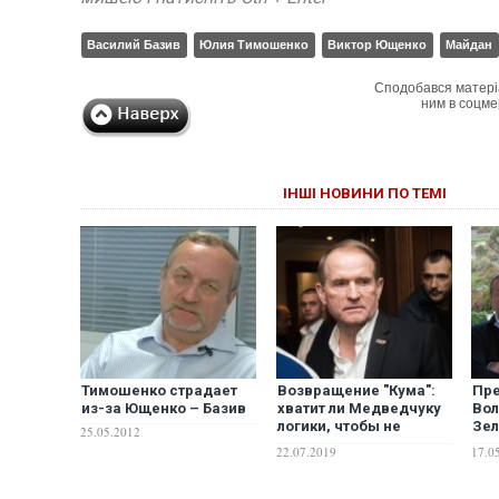
Василий Базив
Юлия Тимошенко
Виктор Ющенко
Майдан
Сподобався матері
ним в соцме
ІНШІ НОВИНИ ПО ТЕМІ
Тимошенко страдает
Возвращение "Кума":
Пре
из-за Ющенко – Базив
хватит ли Медведчуку
Во
логики, чтобы не
Зел
25.05.2012
требовать себе
пор
22.07.2019
17.0
заметной должности
обр
мін