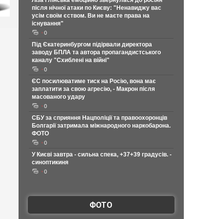
Ліза Глінська емоційно звернулася до росіян
після нічної атаки по Києву: "Ненавиджу вас
усім своїм єством. Ви не маєте права на
існування"
0
Під Єкатеринбургом підірвали директора
заводу БПЛА та автора пропагандистського
каналу "Схиблені на війні"
0
ЄС посилюватиме тиск на Росію, вона має
заплатити за свою агресію, - Макрон після
масованого удару
0
СБУ за сприяння Нацполіції та правоохоронців
Болгарії затримала міжнародного наркобарона.
ФОТО
0
У Києві завтра - сильна спека, +37+39 градусів. -
синоптикиня
0
ФОТО