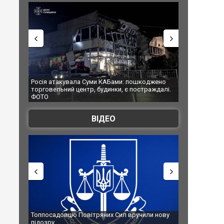
Росія атакувала Суми КАБами: пошкоджено
Українські надзв
торговельний центр, будинки, є постраждалі.
під час ліквідаці
ФОТО
Франції
ВІДЕО
Топпосадовцю Повітряних Сил вручили нову
Сили оборони ур
підозру
губернатор регі