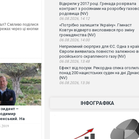
Відкрили у 2017 році. Гренада розірвала
контракт з росіянами на розробку газов
родовища (NV)
06.08.2026, 14:12
ал? Сміливо поділися
«Потрібно залишити Україну». Гімнаст
режах через ці кнопки
Ковтун відверто висловився про зміну
громадянства (NV)
06.08.2026, 14:00
Неприємний сюрприз для ЄС. Одна з краї
Європи виявилась повністю залежною в
російського скрапленого газу (NV)
06.08.2026, 13:48
Ефект від посухи. Рекордна спека оголил
понад 200 нацистських суден на дні Дуна
(NV)
06.08.2026, 13:36
ІНФОГРАФІКА
зидент –
лодимир
енський. На
ядку денному –
5.2019
ання прем'єр-
істра