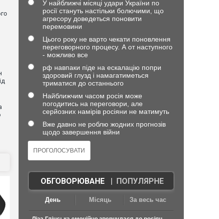
У найближчі місяці удари України по
росії стануть настільки болючими, що
ого
агресору доведеться поновити
перемовини
Цього року не варто чекати поновлення
переговорного процесу. А от наступного
- можливо все
рф навпаки піде на ескалацію попри
н
здоровий глузд і намагатиметься
ід
триматися до останнього
Найближчим часом росія може
погодитись на переговори, але
а
серйозних намірів росіяни не матимуть
ю
Вже давно не роблю жодних прогнозів
щодо завершення війни
ОБГОВОРЮВАНЕ
|
ПОПУЛЯРНЕ
День
Місяць
За весь час