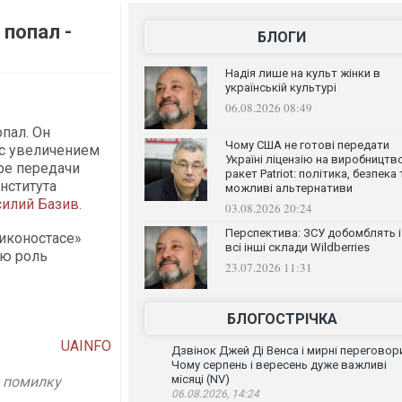
 попал -
БЛОГИ
Надія лише на культ жінки в
українській культурі
06.08.2026 08:49
пал. Он
Чому США не готові передати
т с увеличением
Україні ліцензію на виробництв
ире передачи
ракет Patriot: політика, безпека 
нститута
можливі альтернативи
силий Базив
.
03.08.2026 20:24
Перспектива: ЗСУ добомблять і
«иконостасе»
всі інші склади Wildberries
ую роль
23.07.2026 11:31
БЛОГОСТРІЧКА
UAINFO
Дзвінок Джей Ді Венса і мирні переговор
Чому серпень і вересень дуже важливі
місяці (NV)
у помилку
06.08.2026, 14:24