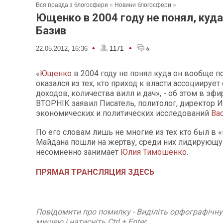
Вся правда з блогосфери
»
Новини блогосфери
»
Ющенко в 2004 году не понял, куда
Базив
•
•
22.05.2012, 16:36
1171
6
«
Ющенко
в 2004 году не понял куда он вообще по
оказался из тех, кто приход к власти ассоциируе
доходов, количества вилл и дач», - об этом в эф
ВТОРНІК заявил Писатель, политолог, директор И
экономических и политических исследований
Ва
По его словам лишь не многие из тех кто был в 
Майдана пошли на жертву, среди них лидирующ
несомненно занимает
Юлия Тимошенко
.
ПРЯМАЯ ТРАНСЛЯЦИЯ ЗДЕСЬ
Повідомити про помилку - Виділіть орфографічн
мишею і натисніть Ctrl + Enter