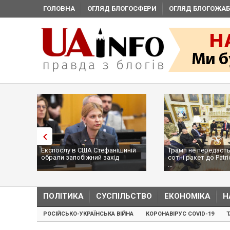
ГОЛОВНА
ОГЛЯД БЛОГОСФЕРИ
ОГЛЯД БЛОГОЖАБ
Експослу в США Стефанішиній
Трамп не передасть
обрали запобіжний захід
сотні ракет до Patri
...
ПОЛІТИКА
СУСПІЛЬСТВО
ЕКОНОМІКА
Н
РОСІЙСЬКО-УКРАЇНСЬКА ВІЙНА
КОРОНАВІРУС COVID-19