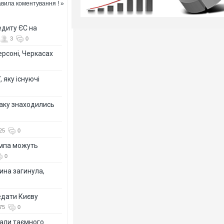
вила коментування ! »
едиту ЄС на
3
0
ерсоні, Черкасах
 яку існуючі
таку знаходились
25
0
ампа можуть
0
ина загинула,
едати Києву
75
0
іали таємного