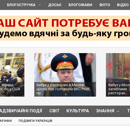
БЛОГОСТРІЧКА
ДОСЬЄ
БЛОГОЖАБИ
ФОТО
ВІДЕО
 Україні
Вибух у ресторані в Москві:
Вибух у Мос
ot, бо у США
ціллю був головком ВКС Росії,
загиблими: 
пр...
ресторан...
АДЗВИЧАЙНІ ПОДІЇ
СВІТ
КУЛЬТУРА
ЗНАННЯ
ТАРИФИ
ПОДВИГИ УКРАЇНЦІВ