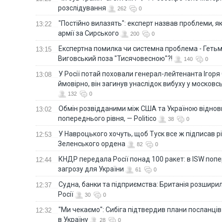
розслідування
262
0
"Постійно вилазять": експерт назвав проблеми, я
13:22
армії за Сирського
200
0
Eкспертна помилка чи системна проблема - Гетьм
13:15
Виговський поза "Тисячовесною"?!
140
0
У Росії потай поховали генерал-лейтенанта Ігоря
13:08
ймовірно, він загинув унаслідок вибуху у московс
132
0
Обмін розвідданими між США та Україною віднов
13:02
попереднього рівня, — Politico
38
0
У Навроцького хочуть, щоб Туск все ж підписав 
12:53
Зеленського ордена
82
0
КНДР передала Росії понад 100 ракет: в ISW поп
12:44
загрозу для України
61
0
Судна, банки та підприємства: Британія розширил
12:37
Росії
30
0
"Ми чекаємо": Сибіга підтвердив плани посланці
12:32
в Україну
28
0