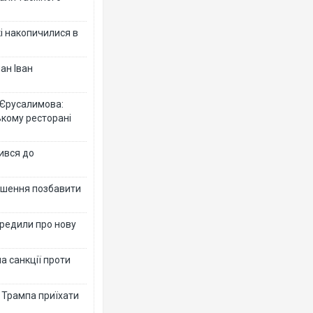
кі накопичилися в
ан Іван
 Єрусалимова:
ькому ресторані
ився до
рішення позбавити
ередили про нову
а санкції проти
в Трампа приїхати