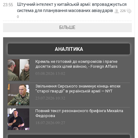
Штучний інтелект у китайській армії: впроваджується
23:55
система для планування масованих авіаударів
226
0
БІЛЬШЕ
АНАЛІТИКА
Кремль не готовий до компромісів і прагне
досягти своїх цілей війною, - Foreign Affairs
03.08.2026 13:02
Звільнення Сирського знаменує кінець епохи
"старої гвардії" в українській армії — NYT
23.07.2026 10:32
Повний текст резонансного брифінга Михайла
Федорова
18.07.2026 09:27