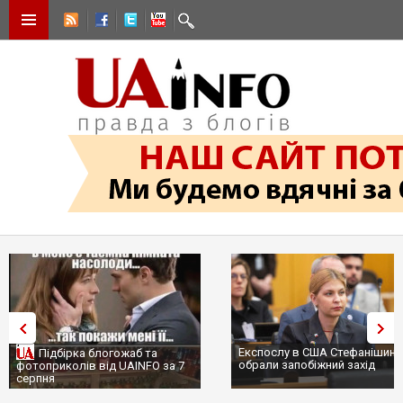
Експослу в США Стефанішині
Підбірка блогожаб та
обрали запобіжний захід
фотоприколів від UAINFO за 7
серпня