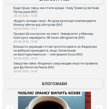
Буде гірше, перш ніж стати краще. Чому Трамп розв’язав
Путіну руки (NV)
08.08.2026, 15:30
«Будуть складні часи». Як уряд пропонує компенсувати
бізнесу збитки від обстрілів (NV)
08.08.2026, 15:15
Провал ШІ-контролю на іспиті. Університет у Мексиці
повторно перевірить 58 тисяч абітурієнтів (NV)
08.08.2026, 15:00
Більшість українців готові проголосувати за Федорова
на виборах президента, якщо Зеленський
не балотуватиметься — опитування Socis (NV)
08.08.2026, 14:45
Закрутив гайки. Моурінью запровадив жорсткі правила
для футболістів Реала (NV)
08.08.2026, 14:30
БЛОГОЖАБИ