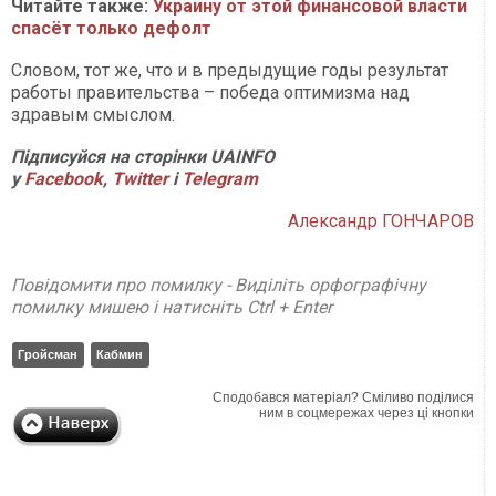
Читайте также:
Украину от этой финансовой власти
спасёт только дефолт
Словом, тот же, что и в предыдущие годы результат
работы правительства – победа оптимизма над
здравым смыслом.
Підписуйся на сторінки
UAINFO
у
Facebook
,
Twitter
і
Telegram
Александр ГОНЧАРОВ
Повідомити про помилку - Виділіть орфографічну
помилку мишею і натисніть Ctrl + Enter
Гройсман
Кабмин
Сподобався матеріал? Сміливо поділися
ним в соцмережах через ці кнопки