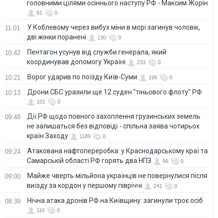
головними цілями осіннього наступу РФ - Максим Жорін
81
0
У Коблевому через вибух міни в морі загинув чоловік,
11:01
дві жінки поранені
130
0
Пентагон усунув від служби генерала, який
10:42
координував допомогу Україні
233
0
Ворог ударив по поїзду Київ-Суми
10:21
196
0
Дрони СБС уразили ще 12 суден "тіньового флоту" РФ
10:13
101
0
Дії РФ щодо повного захоплення грузинських земель
09:48
не залишаться без відповіді - спільна заява чотирьох
країн Заходу
1189
0
Атакована нафтопереробка: у Краснодарському краї та
09:24
Самарській області РФ горять два НПЗ
96
0
Майже чверть мільйона українців не повернулися після
09:00
виїзду за кордон у першому півріччі
241
0
Нічна атака дронів РФ на Київщину: загинули троє осіб
08:39
116
0