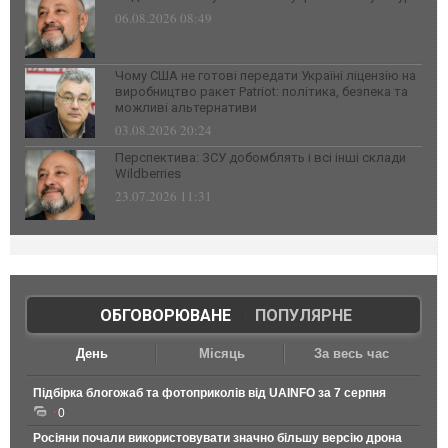
06.08.2026 08:49
Чому США не готові передати Україні ліцензію на
виробництво ракет Patriot: політика, безпека та
можливі альтернативи
03.08.2026 20:24
Перспектива: ЗСУ добомблять і всі інші склади
Wildberries
23.07.2026 11:31
ОБГОВОРЮВАНЕ
|
ПОПУЛЯРНЕ
День
Місяць
За весь час
Підбірка блогожаб та фотоприколів від UAINFO за 7 серпня
0
Росіяни почали використовувати значно більшу версію дрона