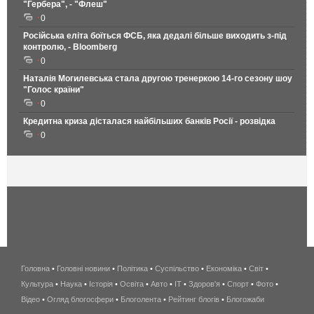
"Гербера", - "Флеш"
0
Російська еліта боїться ФСБ, яка дедалі більше виходить з-під
контролю, - Bloomberg
0
Наталія Могилевська стала другою тренеркою 14-го сезону шоу
"Голос країни"
0
Кредитна криза дісталася найбільших банків Росії - розвідка
0
Головна
•
Головні новини
•
Політика
•
Суспільство
•
Економіка
беспроводной
•
Світ
•
Культура
•
Наука
•
Історія
•
Освіта
•
Авто
•
IT
•
Здоров'я
интернет
•
Спорт
•
Фото
•
Відео
•
Огляд блогосфери
•
Блоголента
•
Рейтинг блогів
киев
•
Блогожаби