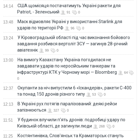
США щомісяця постачатимуть Україні ракети для
14:14
Patriot, - Зеленський
91
0
Маск відмовляє Україні у використанні Starlink для
13:48
ударів по території РФ
96
0
У Кіровоградській області під час виконання бойового
13:24
завдання розбився вертоліт ЗСУ — загинув 28-річний
авіатехнік
99
0
На вимогу Казахстану Україна погодилася не
13:00
завдавати ударів по неросійським танкерам та
інфраструктурі КТК у Чорному морі — Bloomberg
64
0
Окупанти за ніч випустили 6 «Іскандерів», ракети С-400
12:37
та понад 150 дронів різного типу
53
0
В Україні рух потягів паралізований: деякі рейси
12:13
запізнюються
327
0
У будинок влучили п'ять дронів: подробиці удару по
11:51
Київській області, де загинули люди
268
0
Костянтинівка, Слов'янськ та Краматорськ стануть
11:25