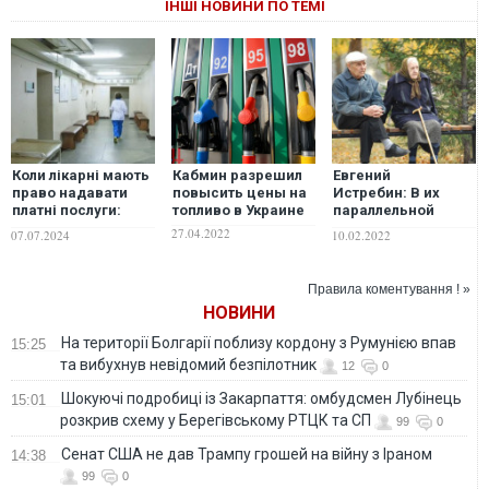
ІНШІ НОВИНИ ПО ТЕМІ
Коли лікарні мають
Кабмин разрешил
Евгений
право надавати
повысить цены на
Истребин: В их
платні послуги:
топливо в Украине
параллельной
постанова Кабміну
вселенной нет
27.04.2022
07.07.2024
10.02.2022
места старикам
Правила коментування ! »
НОВИНИ
На території Болгарії поблизу кордону з Румунією впав
15:25
та вибухнув невідомий безпілотник
12
0
Шокуючі подробиці із Закарпаття: омбудсмен Лубінець
15:01
розкрив схему у Берегівському РТЦК та СП
99
0
Сенат США не дав Трампу грошей на війну з Іраном
14:38
99
0