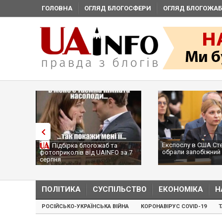
ГОЛОВНА
ОГЛЯД БЛОГОСФЕРИ
ОГЛЯД БЛОГОЖАБ
Експослу в США Ст
Підбірка блогожаб та
обрали запобіжний 
фотоприколів від UAINFO за 7
серпня
ПОЛІТИКА
СУСПІЛЬСТВО
ЕКОНОМІКА
Н
РОСІЙСЬКО-УКРАЇНСЬКА ВІЙНА
КОРОНАВІРУС COVID-19