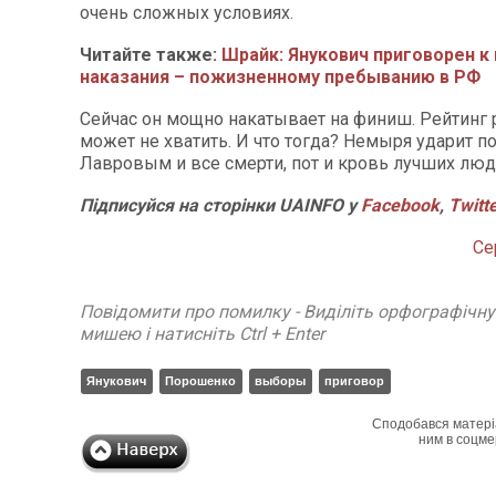
очень сложных условиях.
Читайте также:
Шрайк: Янукович приговорен 
наказания – пожизненному пребыванию в РФ
Сейчас он мощно накатывает на финиш. Рейтинг р
может не хватить. И что тогда? Немыря ударит по
Лавровым и все смерти, пот и кровь лучших люд
Підписуйся на сторінки
UAINFO у
Facebook
,
Twitt
Се
Повідомити про помилку - Виділіть орфографічн
мишею і натисніть Ctrl + Enter
Янукович
Порошенко
выборы
приговор
Сподобався матері
ним в соцме