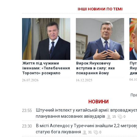
ІНШІ НОВИНИ ПО ТЕМІ
Життя під чужими
Вирок Януковичу
Пут
іменами: «Телебачення
вступив в силу: яке
Яну
Торонто» розкрило
покарання йому
див
деталі життя
призначив суд
04.1
26.07.2026
16.12.2025
Януковича та його
родини у РФ
Пра
НОВИНИ
Штучний інтелект у китайській армії: впроваджує
23:55
планування масованих авіаударів
15
0
В місті Аспендос у Туреччині знайшли 2,2-метро
23:30
статую бога лікування
31
0