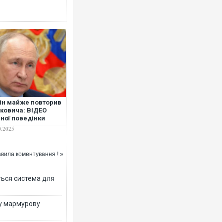
Ворог завдав комбінованого уд
двоє поранених. Ще десятеро
після атаки БПЛА по ринку на 
ін майже повторив
ковича: ВІДЕО
ної поведінки
0.2025
вила коментування ! »
ться система для
Вже вивели на тести: Ferrari г
ву мармурову
позашляховика Purosangue. В