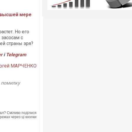
к высшей мере
астет. Но его
 засосам с
ей страны зря?
er
і
Telegram
ргей МАРЧЕНКО
у помилку
ал? Сміливо поділися
режах через ці кнопки