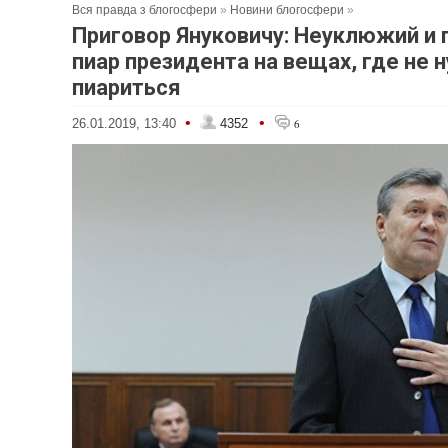
Вся правда з блогосфери
»
Новини блогосфери
»
Приговор Януковичу: Неуклюжий и
пиар президента на вещах, где не 
пиариться
•
•
26.01.2019, 13:40
4352
6