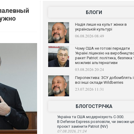
 палевный
БЛОГИ
нужно
Надія лише на культ жінки в
українській культурі
06.08.2026 08:49
Чому США не готові передати
Україні ліцензію на виробництв
ракет Patriot: політика, безпека 
можливі альтернативи
03.08.2026 20:24
Перспектива: ЗСУ добомблять і
всі інші склади Wildberries
23.07.2026 11:31
БЛОГОСТРІЧКА
Україна та США модернізують С-300.
В Defense Express розповіли, чи зможе ц
проєкт замінити Patriot (NV)
07.08.2026, 21:24