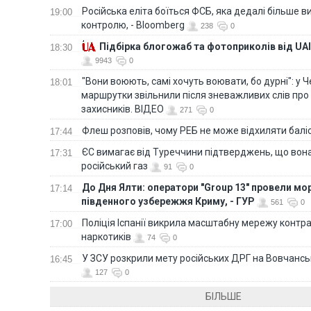
Російська еліта боїться ФСБ, яка дедалі більше в
19:00
контролю, - Bloomberg
238
0
Підбірка блогожаб та фотоприколів від UAI
18:30
9943
0
"Вони воюють, самі хочуть воювати, бо дурні": у 
18:01
маршрутки звільнили після зневажливих слів про
захисників. ВІДЕО
271
0
Флеш розповів, чому РЕБ не може відхиляти балі
17:44
ЄС вимагає від Туреччини підтверджень, що вона
17:31
російський газ
91
0
До Дня Ялти: оператори "Group 13" провели мо
17:14
південного узбережжя Криму, - ГУР
561
0
Поліція Іспанії викрила масштабну мережу контра
17:00
наркотиків
74
0
У ЗСУ розкрили мету російських ДРГ на Вовчанс
16:45
127
0
БІЛЬШЕ