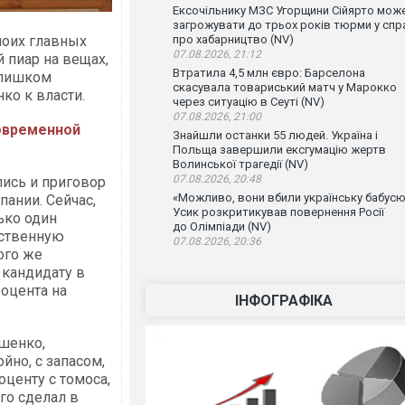
Ексочільнику МЗС Угорщини Сійярто мож
загрожувати до трьох років тюрми у спр
моих главных
про хабарництво (NV)
07.08.2026, 21:12
 пиар на вещах,
Втратила 4,5 млн євро: Барселона
слишком
скасувала товариський матч у Марокко
ко к власти.
через ситуацію в Сеуті (NV)
07.08.2026, 21:00
овременной
Знайшли останки 55 людей. Україна і
Польща завершили ексгумацію жертв
Волинської трагедії (NV)
07.08.2026, 20:48
шлись и приговор
«Можливо, вони вбили українську бабусю
пании. Сейчас,
Усик розкритикував повернення Росії
лько один
до Олімпіади (NV)
ественную
07.08.2026, 20:36
ого же
 кандидату в
оцента на
ІНФОГРАФІКА
ошенко,
йно, с запасом,
оценту с томоса,
го сделал в