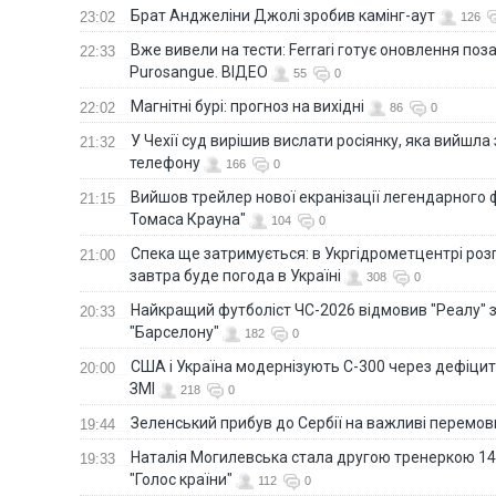
Брат Анджеліни Джолі зробив камінг-аут
23:02
126
Вже вивели на тести: Ferrari готує оновлення по
22:33
Purosangue. ВІДЕО
55
0
Магнітні бурі: прогноз на вихідні
22:02
86
0
У Чехії суд вирішив вислати росіянку, яка вийшла
21:32
телефону
166
0
Вийшов трейлер нової екранізації легендарного
21:15
Томаса Крауна"
104
0
Спека ще затримується: в Укргідрометцентрі роз
21:00
завтра буде погода в Україні
308
0
Найкращий футболіст ЧС-2026 відмовив "Реалу" 
20:33
"Барселону"
182
0
США і Україна модернізують С-300 через дефіцит р
20:00
ЗМІ
218
0
Зеленський прибув до Сербії на важливі перемо
19:44
Наталія Могилевська стала другою тренеркою 14
19:33
"Голос країни"
112
0