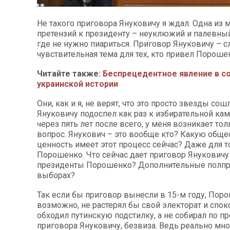
Не такого приговора Януковичу я ждал. Одна из 
претензий к президенту – неуклюжий и палевный
где не нужно пиариться. Приговор Януковичу – 
чувствительная тема для тех, кто привел Порошен
Читайте также:
Беспрецедентное явление в с
украинской истории
Они, как и я, не верят, что это просто звезды со
Януковичу подоспел как раз к избирательной кам
через пять лет после всего, у меня возникает то
вопрос. Янукович – это вообще кто? Какую общ
ценность имеет этот процесс сейчас? Даже для т
Порошенко. Что сейчас дает приговор Януковичу
президенты Порошенко? Дополнительные полпр
выборах?
Так если бы приговор вынесли в 15-м году, Пор
возможно, не растерял бы свой электорат и споко
обходил путинскую подстилку, а не собирал по пр
приговора Януковичу, безвиза. Ведь реально мно