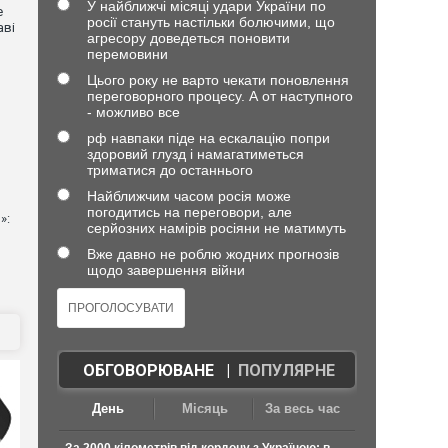
У найближчі місяці удари України по
е
росії стануть настільки болючими, що
аві
агресору доведеться поновити
перемовини
Цього року не варто чекати поновлення
переговорного процесу. А от наступного
- можливо все
рф навпаки піде на ескалацію попри
здоровий глузд і намагатиметься
триматися до останнього
Найближчим часом росія може
погодитись на переговори, але
»:
серйозних намірів росіяни не матимуть
Вже давно не роблю жодних прогнозів
щодо завершення війни
ОБГОВОРЮВАНЕ
|
ПОПУЛЯРНЕ
День
Місяць
За весь час