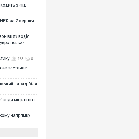
иходить з-під
NFO за 7 серпня
Чернівцях водія
 українських
стику
183
0
 не постачає
рський парад біля
банди мігрантів і
ькому напрямку