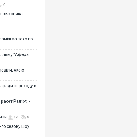
0
зашляховика
 заміж за чеха по
 фільму "Афера
повіли, якою
заради переходу в
акет Patriot, -
вини
123
0
-го сезону шоу