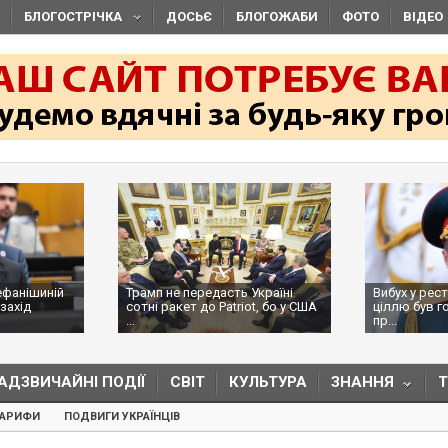
БЛОГОСТРІЧКА
ДОСЬЄ
БЛОГОЖАБИ
ФОТО
ВІДЕО
ефанішиній
Трамп не передасть Україні
Вибух у рес
захід
сотні ракет до Patriot, бо у США
ціллю був г
...
пр...
АДЗВИЧАЙНІ ПОДІЇ
СВІТ
КУЛЬТУРА
ЗНАННЯ
ТАРИФИ
ПОДВИГИ УКРАЇНЦІВ