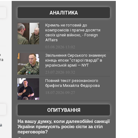
АНАЛІТИКА
Кремль не готовий до
компромісів і прагне досягти
своїх цілей війною, - Foreign
Affairs
03.08.2026 13:02
о
Звільнення Сирського знаменує
та
кінець епохи "старої гвардії" в
українській армії — NYT
23.07.2026 10:32
Повний текст резонансного
брифінга Михайла Федорова
18.07.2026 09:27
ОПИТУВАННЯ
На вашу думку, коли далекобійні санкції
ей
України примусять росію сісти за стіл
переговорів?