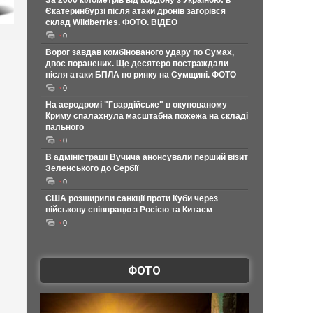
За 2000 кілометрів від кордону з Україною: в
Єкатеринбурзі після атаки дронів загорівся
склад Wildberries. ФОТО. ВІДЕО
0
Ворог завдав комбінованого удару по Сумах,
двоє поранених. Ще десятеро постраждали
після атаки БПЛА по ринку на Сумщині. ФОТО
0
На аеродромі "Гвардійське" в окупованому
Криму спалахнула масштабна пожежа на складі
пального
0
В адміністрації Вучича анонсували перший візит
Зеленського до Сербії
0
США розширили санкції проти Куби через
військову співпрацю з Росією та Китаєм
0
ФОТО