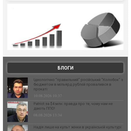
БЛОГИ
Ідеологічно "правильний" російський "Колобок" з
бюджетом в мільярд рублєй провалився в
прокаті
10.08.2026 10:37
Patriot за $4 млн: правда про те, чому нам не
дають ППО!
08.08.2026 13:34
Надія лише на культ жінки в українській культурі