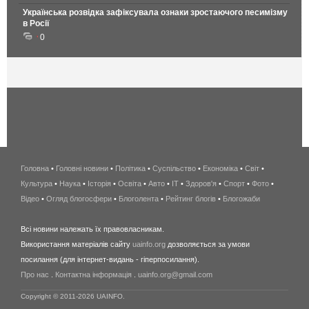
Українська розвідка зафіксувала ознаки зростаючого песимізму
в Росії
0
Головна
•
Головні новини
•
Політика
•
Суспільство
•
Економіка
беспроводной
•
Світ
•
Культура
•
Наука
•
Історія
•
Освіта
•
Авто
•
IT
•
Здоров'я
интернет
•
Спорт
•
Фото
•
Відео
•
Огляд блогосфери
•
Блоголента
•
Рейтинг блогів
киев
•
Блогожаби
и
Всі новини належать їх правовласникам.
область
Використання матеріалів сайту
uainfo.org
дозволяється за умови
wimax
посилання (для інтернет-видань - гіперпосилання).
интернет
Про нас
.
Контактна інформація
.
uainfo.org@gmail.com
в
киеве
Copyright © 2011-2026 UAINFO.
и