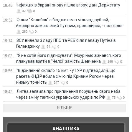
Інфляція в Україні знову пішла вгору: дані Держстату
19:43
37
0
Фільм "Колобок" з бюджетом в мільярд рублєй,
19:32
ймовірно замовлений Путіним, провалився, - політолог
260
0
ЗСУ вивели з ладу ППО та РЕБ біля палацу Путіна в
19:14
Геленджику
94
0
"Я не хотів його підписувати": Моурінью зізнався, кого
19:02
планував взяти в "Челсі" замість Шевченка
166
0
"Відхилення склало 15 км", - у ГУР підтвердили, що
18:56
ракета КНДР вбила сім'ю під Кривим Рогом через
низьку точність
247
0
Литва заявила про припинення порушень свого неба
18:42
через зміну тактики українських ударів по РФ
75
0
БІЛЬШЕ
АНАЛІТИКА