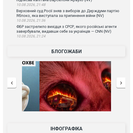
10.08.2026, 21:48
Верховний суд Росії зняв з виборів до Держдуми партію
Яблоко, яка виступала за припинення війни (NV)
10.08.2026, 21:36
ФБР застрелило вихідця з СРСР, якого російські агенти
завербували, видавши себе за українців — CNN (NV)
10.08.2026, 21:24
БЛОГОЖАБИ
ІНФОГРАФІКА