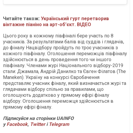
Читайте також:
Український гурт перетворив
вінтажне піаніно на арт-об’єкт. ВІДЕО
Цього року в кожному півфіналі бере участь по 8
учасників. За результатами балів від суддів і глядачів,
до фіналу Нацвідбору пройдуть по троє учасників з
кожного півфіналу. Оголошення переможців півфіналу
здійснюється в день проведення того чи іншого
півфіналу. Членами журі Національного відбору-2019
стали: Джамала, Андрій Данилко та Євген Філатов (The
Maneken). Україну на конкурсі Євробачення
представляє учасник фіналу, який визначається журі та
глядачами відбору спільно за правилами, що
оголошують додатково у прямому ефірі фіналу
відбору. Оголошення переможця здійснюється в
прямому ефірі фіналу.
П
ідписуйся на сторінки
UAINFO
у
Facebook
,
Twitter
і
Telegram