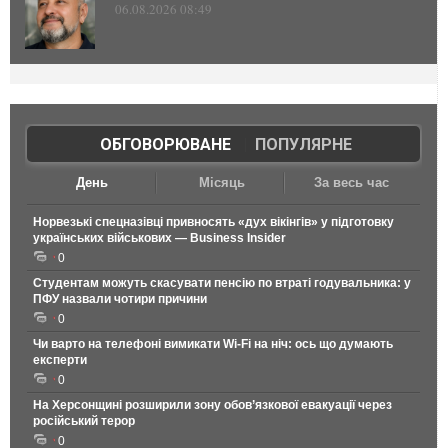
06.08.2026 08:49
ОБГОВОРЮВАНЕ
|
ПОПУЛЯРНЕ
День
Місяць
За весь час
Норвезькі спецназівці привносять «дух вікінгів» у підготовку
українських військових — Business Insider
0
Студентам можуть скасувати пенсію по втраті годувальника: у
ПФУ назвали чотири причини
0
Чи варто на телефонi вимикати Wi-Fi на ніч: ось що думають
експерти
0
На Херсонщині розширили зону обов’язкової евакуації через
російський терор
0