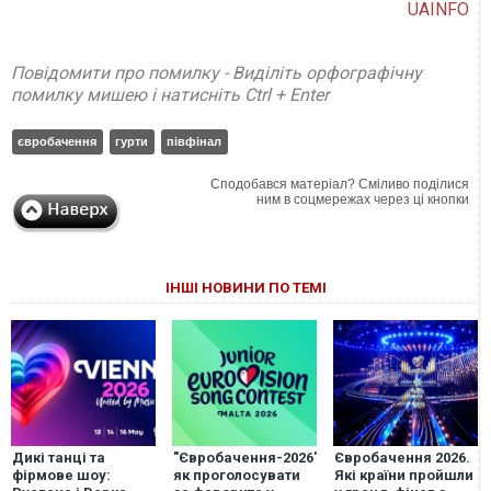
UAINFO
Повідомити про помилку - Виділіть орфографічну
помилку мишею і натисніть Ctrl + Enter
євробачення
гурти
півфінал
Сподобався матеріал? Сміливо поділися
ним в соцмережах через ці кнопки
ІНШІ НОВИНИ ПО ТЕМІ
Дикі танці та
"Євробачення-2026":
Євробачення 2026.
фірмове шоу:
як проголосувати
Які країни пройшли