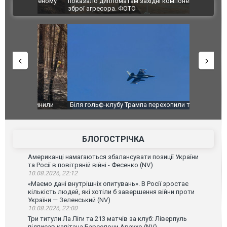
аселеному
показало дипломатам західні компоненти у
постраждал
ВІДЕО
зброї агресора. ФОТО
зупинили
Біля гольф-клубу Трампа перехопили три літаки.
Дві пускові
аселеному
ВІДЕО
ГУР із "Gro
високоварті
БЛОГОСТРІЧКА
Американці намагаються збалансувати позиції України
та Росії в повітряній війні - Фесенко (NV)
10.08.2026, 22:12
«Маємо дані внутрішніх опитувань». В Росії зростає
кількість людей, які хотіли б завершення війни проти
України — Зеленський (NV)
10.08.2026, 22:00
Три титули Ла Ліги та 213 матчів за клуб: Ліверпуль
підписав капітана Барселони Араухо (NV)