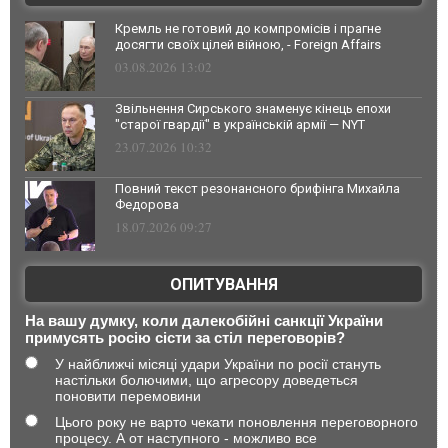
Кремль не готовий до компромісів і прагне
досягти своїх цілей війною, - Foreign Affairs
03.08.2026 13:02
Звільнення Сирського знаменує кінець епохи
"старої гвардії" в українській армії — NYT
23.07.2026 10:32
Повний текст резонансного брифінга Михайла
Федорова
18.07.2026 09:27
ОПИТУВАННЯ
На вашу думку, коли далекобійні санкції України
примусять росію сісти за стіл переговорів?
У найближчі місяці удари України по росії стануть
настільки болючими, що агресору доведеться
поновити перемовини
Цього року не варто чекати поновлення переговорного
процесу. А от наступного - можливо все