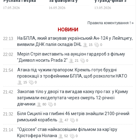
Руслана і Вєрка
за фаворита у
у гранд-фінал з
Сердючка
фіналі конкурсу
першого півфіналу
17.05.2026
16.05.2026
13.05.2026
запалили сцену
фіналу
Євробачення-2026
Правила коментування ! »
НОВИНИ
На БПЛА, який атакував український Ан-124 у Лейпцигу,
22:13
виявили ДНК палія складів DHL
15
0
Меріл Стріп виставить на аукціон гардероб з фільму
22:02
"Диявол носить Prada 2"
21
0
Атака під чужим прапором: Кремль готує брудні
21:54
провокації з трофейними БПЛА, щоб розколоти НАТО
15
0
Закопав тіло у дворі та вигадав казку про газ: у Криму
21:42
затримали ексдепутата через смерть 12-річної
дівчинки
80
0
Біля Сицилії на глибині 46 метрів знайшли 2100-річний
21:32
римський корабель
47
0
"Одіссея" став найкасовішим фільмом за кар'єру
21:14
Крістофера Нолана
52
0