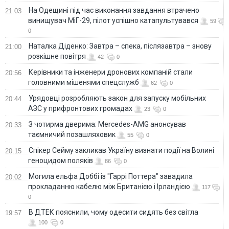
На Одещині під час виконання завдання втрачено
21:03
винищувач МіГ-29, пілот успішно катапультувався
59
0
Наталка Діденко: Завтра – спека, післязавтра – знову
21:00
розкішне повітря
42
0
Керівники та інженери дронових компаній стали
20:56
головними мішенями спецслужб
62
0
Урядовці розробляють закон для запуску мобільних
20:44
АЗС у прифронтових громадах
23
0
З чотирма дверима: Mercedes-AMG анонсував
20:33
таємничий позашляховик
55
0
Спікер Сейму закликав Україну визнати події на Волині
20:15
геноцидом поляків
86
0
Могила ельфа Доббі із "Гаррі Поттера" завадила
20:02
прокладанню кабелю між Британією і Ірландією
117
0
В ДТЕК пояснили, чому одесити сидять без світла
19:57
100
0