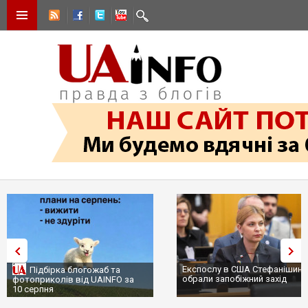
Експослу в США Стефанішиній
дбірка блогожаб та
обрали запобіжний захід
иколів від UAINFO за
пня