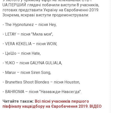
UA:ПЕРШИЙ глядачі побачили виступи 8 учасників,
готових представити Україну на Євробаченні-2019.
Зокрема, яскраві виступи продемонстрували:
- The Hypnotunez – пісня Hey,
- LETAY – пісня "Мила моя",
- VERA KEKELIA – пісня WOW,
- ЦеШо – пісня Hate,
- YUKO – пісня GALYNA GULIALA,
- Maruv – пісня Siren Song,
- Brunettes Shoot Blondes – пісня Houston,
- BAHROMA – пісня "Назавжди-Навсегда".
Читайте також:
Всі пісні учасників першого
півфіналу нацвідбору на Євробачення 2019. ВІДЕО