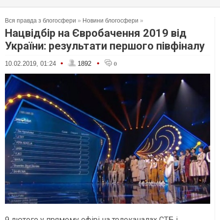
Вся правда з блогосфери
»
Новини блогосфери
»
Нацвідбір на Євробачення 2019 від
України: результати першого півфіналу
•
•
10.02.2019, 01:24
1892
0
9 лютого у прямому ефірі на телеканалах СТБ і