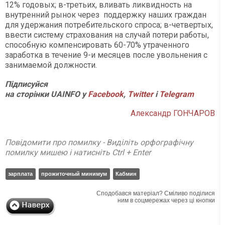
12% годовых; в-третьих, вливать ликвидность на
внутренний рынок через поддержку наших граждан
для удержания потребительского спроса; в-четвертых,
ввести систему страхования на случай потери работы,
способную компенсировать 60-70% утраченного
заработка в течение 9-и месяцев после увольнения с
занимаемой должности.
Підписуйся
на сторінки
UAINFO у
Facebook
,
Twitter
і
Telegram
Александр ГОНЧАРОВ
Повідомити про помилку - Виділіть орфографічну
помилку мишею і натисніть Ctrl + Enter
зарплата
прожиточный минимум
Кабмин
Сподобався матеріал? Сміливо поділися
ним в соцмережах через ці кнопки