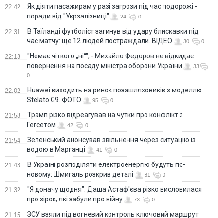
Як діяти пасажирам у разі загрози під час подорожі -
22:42
поради від "Укрзалізниці"
24
0
В Таїланді футболіст загинув від удару блискавки під
22:31
час матчу: ще 12 людей постраждали. ВІДЕО
30
0
"Немає чіткого „ні“", - Михайло Федоров не відкидає
22:13
повернення на посаду міністра оборони України
33
0
Huawei виходить на ринок позашляховиків з моделлю
22:02
Stelato G9. ФОТО
95
0
Трамп різко відреагував на чутки про конфлікт з
21:58
Гегсетом
42
0
Зеленський анонсував звільнення через ситуацію із
21:54
водою в Марганці
41
0
В Україні розподіляти електроенергію будуть по-
21:43
новому: Шмигаль розкрив деталі
81
0
"Я доначу щодня": Даша Астаф'єва різко висловилася
21:32
про зірок, які забули про війну
73
0
ЗСУ взяли під вогневий контроль ключовий маршрут
21:15