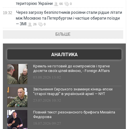
територією України
66
0
Через загрозу безпілотників росіяни стали рідше літати
19:32
між Москвою та Петербургом і частіше обирати поїзди
— ЗМІ
26
0
БІЛЬШЕ
АНАЛІТИКА
Кремль не готовий до компромісів і прагне
досягти своїх цілей війною, - Foreign Affairs
03.08.2026 13:02
Звільнення Сирського знаменує кінець епохи
"старої гвардії" в українській армії — NYT
23.07.2026 10:32
Повний текст резонансного брифінга Михайла
Федорова
18.07.2026 09:27