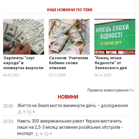
ІНШІ НОВИНИ ПО ТЕМІ
Зарплаты "слуг
Сазонов: Учителям
"Конец эпохи
народа" в
Кабмин снова
бедности" от
конвертах выросли
отменил
Зеленского для
минимум до 15
повышение
немалого
06.02.2021
25.11.2020
16.11.2020
тысяч долларов, –
зарплат. Зато
количества
СМИ
судьи
пенсионеров
Конституционного
выглядит, как
Правила коментування ! »
суда получают по
"начало эпохи
НОВИНИ
400 тысяч
нищенства" –
Береза
Життя на Землі могло виникнути двічі, – дослідження
23:00
9
0
Навіть 300 американських ракет Україні вистачить
22:53
лише на 2,5-3 місяці активних російських обстрілів -
експерт
8
0