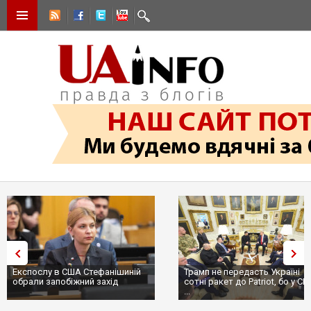
Трамп не передасть Україні
Вибух у ресторані в Москв
сотні ракет до Patriot, бо у США
ціллю був головком ВКС Ро
...
пр...