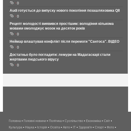
0
Audi готується до випуску нового покоління позашляховика Q8
0
Рецепт молодості виявився простішим: володіння кількома
мовами омолоджує мозок на десяток років
0
Неймар влаштував конфлікт після перемоги "Сантоса". ВІДЕО
0
Достатньо було погладити: лемури на Мадагаскарі стали
жертвами людського вірусу
0
Головна
•
Головні новини
•
Політика
•
Суспільство
•
Економіка
беспроводной
•
Світ
•
Культура
•
Наука
•
Історія
•
Освіта
•
Авто
•
IT
•
Здоров'я
интернет
•
Спорт
•
Фото
•