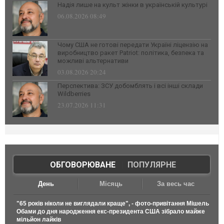
Надія лише на культ жінки в українській культурі
06.08.2026 08:49
Чому США не готові передати Україні ліцензію на
виробництво ракет Patriot: політика, безпека та
можливі альтернативи
03.08.2026 20:24
Перспектива: ЗСУ добомблять і всі інші склади
Wildberries
23.07.2026 11:31
ОБГОВОРЮВАНЕ
|
ПОПУЛЯРНЕ
День
Місяць
За весь час
"65 років ніколи не виглядали краще", - фото-привітання Мішель
Обами до дня народження екс-президента США зібрало майже
мільйон лайків