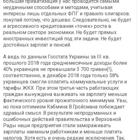
большая приватизация у нас проводится самыми
неудачными способами и методами, учитывая
интересы лишь отдельных ФПГ и правило олигархов:
покупай потому, что дешево. Следовательно, не будет
и агрессивного кредитования «точек» роста в
реальном секторе экономики. Не будет прямых
иностранных инвестиций под эти задачи. Не будет
достойных зарплат и пенсий.
А ведь по данным Госстата Украины за III кв.
прошлого 2018 года среднемесячные доходы более
40% украинцев не превышали 3 700 гривен(!),
соответственно, в декабре 2018 года только 58%
украинцев смогли оплатить коммунальные услуги и
тарифы ЖКХ. При этом третья часть работающих
граждан вынуждена выживать на зарплату меньше
фактического уровня прожиточного минимума. Увы,
но пока оптимизм Кабмина В.Гройсмана побеждает
здравый смысл. В результате непродуманных и
ошибочных действий правительства и Верховной
Рады наши предприятия стали замораживать
зарплаты наемным работникам и меньше платить
налогов. Хотя есть и очень редкие исключения. Так,