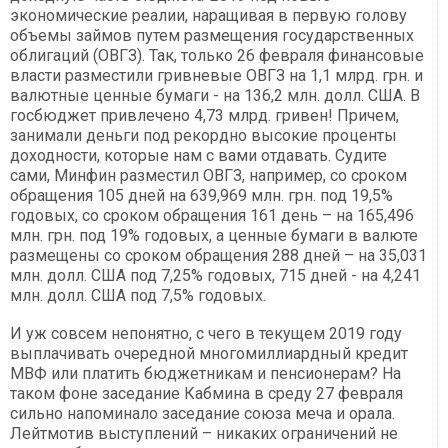
экономические реалии, наращивая в первую голову
объемы займов путем размещения государственных
облигаций (ОВГЗ). Так, только 26 февраля финансовые
власти разместили гривневые ОВГЗ на 1,1 млрд. грн. и
валютные ценные бумаги - на 136,2 млн. долл. США. В
госбюджет привлечено 4,73 млрд. гривен! Причем,
занимали деньги под рекордно высокие проценты
доходности, которые нам с вами отдавать. Судите
сами, Минфин разместил ОВГЗ, например, со сроком
обращения 105 дней на 639,969 млн. грн. под 19,5%
годовых, со сроком обращения 161 день – на 165,496
млн. грн. под 19% годовых, а ценные бумаги в валюте
размещены со сроком обращения 288 дней – на 35,031
млн. долл. США под 7,25% годовых, 715 дней - на 4,241
млн. долл. США под 7,5% годовых.
И уж совсем непонятно, с чего в текущем 2019 году
выплачивать очередной многомиллиардный кредит
МВФ или платить бюджетникам и пенсионерам? На
таком фоне заседание Кабмина в среду 27 февраля
сильно напоминало заседание союза меча и орала.
Лейтмотив выступлений – никаких ограничений не