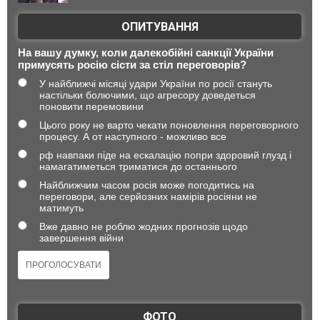
ОПИТУВАННЯ
На вашу думку, коли далекобійні санкції України
примусять росію сісти за стіл переговорів?
У найближчі місяці удари України по росії стануть
настільки болючими, що агресору доведеться
поновити перемовини
Цього року не варто чекати поновлення переговорного
процесу. А от наступного - можливо все
рф навпаки піде на ескалацію попри здоровий глузд і
намагатиметься триматися до останнього
Найближчим часом росія може погодитись на
переговори, але серйозних намірів росіяни не
матимуть
Вже давно не роблю жодних прогнозів щодо
завершення війни
ФОТО