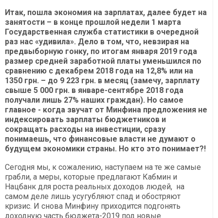
Итак, пошла экономия на зарплатах, далее будет на
занятости – в конце прошлой недели 1 марта
Государственная служба статистики в очередной
раз нас «удивила». Дело в том, что, невзирая на
предвыборную гонку, по итогам января 2019 года
размер средней заработной платы уменьшился
по
сравнению с декабрем 2018 года на 12,8% или на
1350 грн. – до 9 223 грн. в месяц (замечу,
зарплату
свыше 5 000 грн. в январе-сентябре 2018 года
получали лишь 27% наших граждан). Но самое
главное - когда звучат от Минфина предложения не
индексировать зарплаты бюджетников и
сокращать расходы на инвестиции, сразу
понимаешь, что финансовые власти не думают о
будущем экономики страны. Но кто это понимает?!
Сегодня мы, к сожалению, наступаем на те же самые
грабли, а меры, которые предлагают Кабмин и
Нацбанк для роста реальных доходов людей, на
самом деле лишь усугубляют спад и обостряют
кризис. И снова Минфину приходится подгонять
доходную часть бюджета-2019 под новые