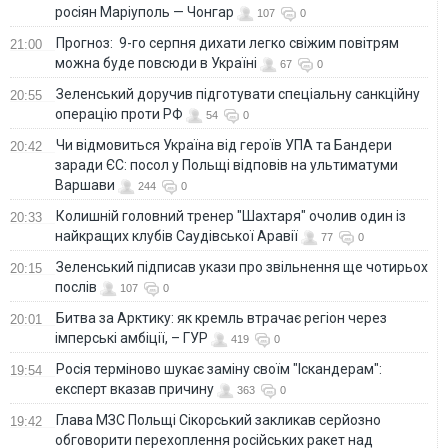
росіян Маріуполь — Чонгар
107
0
Прогноз: 9-го серпня дихати легко свіжим повітрям
21:00
можна буде повсюди в Україні
67
0
Зеленський доручив підготувати спеціальну санкційну
20:55
операцію проти РФ
54
0
Чи відмовиться Україна від героїв УПА та Бандери
20:42
заради ЄС: посол у Польщі відповів на ультиматуми
Варшави
244
0
Колишній головний тренер "Шахтаря" очолив один із
20:33
найкращих клубів Саудівської Аравії
77
0
Зеленський підписав укази про звільнення ще чотирьох
20:15
послів
107
0
Битва за Арктику: як кремль втрачає регіон через
20:01
імперські амбіції, – ГУР
419
0
Росія терміново шукає заміну своїм "Іскандерам":
19:54
експерт вказав причину
363
0
Глава МЗС Польщі Сікорський закликав серйозно
19:42
обговорити перехоплення російських ракет над