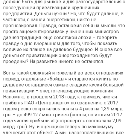
должно быть для рынков и для разгосударствления с
последующей приватизацией крупнейших
предприятий. Деньги нужны! Но, что будет дальше, в
частности, с нашей энергетикой, никто не
прогнозировал. Правда, остановил себя на мысли, что
просто зацементировалась у нынешних министров
давняя традиция еще советской эпохи – говорить
правду о дне вчерашнем для того, чтобы показать
величие их планов на далекое будущее. И снова все
деньги от приватизации энергохолдингов будут
проедены? На развитие ничего не останется.
Вот в такой сложный и тяжелый во всех отношениях
период, отдельные «бойцы» и стараются купить по
дешёвке оставшиеся самые сладкие куски большой
приватизации – энергогенерирующие компании.
Напомню, в прошлом 2018 году, к примеру, чистая
прибыль ПАО «Центрэнерго» по сравнению с 2017
годом резко сократилась почти в 4 раза на 1,39 млрд.
грн. – до 499,127 млн. гривен (кстати, по итогам 2017
года чистая прибыль «Центрэнерго» составляла 2,09
млрд. грн.). Ну, и оценщики теперь по максимуму
удешевят этот объект. А мы, налогоплательщики, все