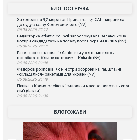
БЛОГОСТРІЧКА
Заволодіння 9,2 млрд грн ПриватБанку. САП направила
до суду справу Коломойського (NV)
06.08.2026, 22:12
Редакторка Atlantic Council запропонувала Зеленському
чотири кандидатури на посаду посла України в США (NV)
06.08.2026, 22:12
Ракет-перехоплювачів балістики у світі лишилось
не набагато більше за тисячу — Клімкін (Nv)
06.08.2026, 22:00
Федоров розповів, як міністри оборони на Рамштайні
«складалися» ракетами для України (NV)
06.08.2026, 21:48
Паніка в Криму: російські силовики масово вивозять свої
сім’ї (Факти)
06.08.2026, 21:36
БЛОГОЖАБИ