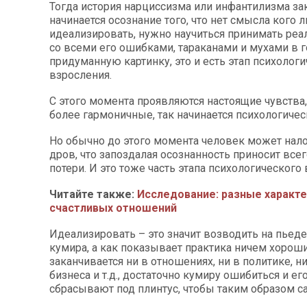
Тогда история нарциссизма или инфантилизма за
начинается осознание того, что нет смысла кого 
идеализировать, нужно научиться принимать реа
со всеми его ошибками, тараканами и мухами в г
придуманную картинку, это и есть этап психолог
взросления.
С этого момента проявляются настоящие чувства
более гармоничные, так начинается психологичес
Но обычно до этого момента человек может нал
дров, что запоздалая осознанность приносит все
потери. И это тоже часть этапа психологического
Читайте также:
Исследование: разные характе
счастливых отношений
Идеализировать – это значит возводить на пьеде
кумира, а как показывает практика ничем хороши
заканчивается ни в отношениях, ни в политике, н
бизнеса и т.д., достаточно кумиру ошибиться и ег
сбрасывают под плинтус, чтобы таким образом с