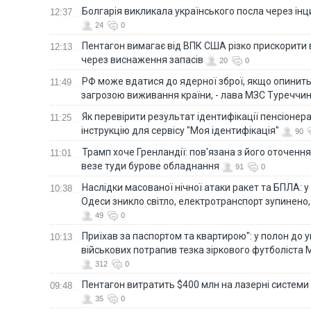
Болгарія викликала українського посла через ін
12:37
24
0
Пентагон вимагає від ВПК США різко прискорити
12:13
через виснаження запасів
20
0
РФ може вдатися до ядерної зброї, якщо опинит
11:49
загрозою виживання країни, - лава МЗС Туреччи
Як перевірити результат ідентифікації пенсіонер
11:25
інструкцію для сервісу "Моя ідентифікація"
90
Трамп хоче Гренландії: пов'язана з його оточенн
11:01
везе туди бурове обладнання
91
0
Наслідки масованої нічної атаки ракет та БПЛА: 
10:38
Одеси зникло світло, електротранспорт зупинено,
49
0
Приїхав за паспортом та квартирою": у полон до 
10:13
військових потрапив тезка зіркового футболіста
312
0
Пентагон витратить $400 млн на лазерні системи
09:48
35
0