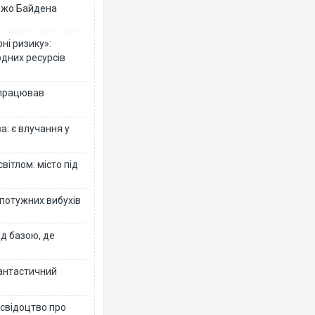
 Джо Байдена
ні ризику»:
одних ресурсів
 працював
: є влучання у
вітлом: місто під
 потужних вибухів
ад базою, де
фантастичний
 свідоцтво про