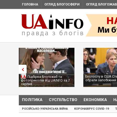
ГОЛОВНА
ОГЛЯД БЛОГОСФЕРИ
ОГЛЯД БЛОГОЖАБ
Експослу в США Ст
Підбірка блогожаб та
обрали запобіжний 
фотоприколів від UAINFO за 7
серпня
ПОЛІТИКА
СУСПІЛЬСТВО
ЕКОНОМІКА
Н
РОСІЙСЬКО-УКРАЇНСЬКА ВІЙНА
КОРОНАВІРУС COVID-19