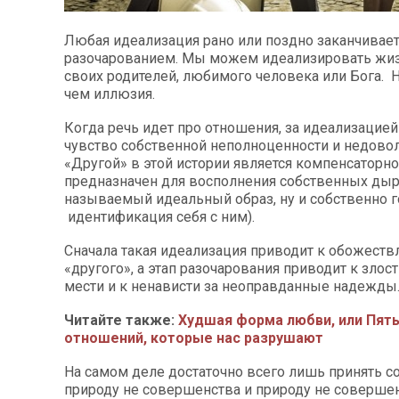
Любая идеализация рано или поздно заканчивает
разочарованием. Мы можем идеализировать жизн
своих родителей, любимого человека или Бога. Н
чем иллюзия.
Когда речь идет про отношения, за идеализацие
чувство собственной неполноценности и недовол
«Другой» в этой истории является компенсаторно
предназначен для восполнения собственных дыр
называемый идеальный образ, ну и собственно г
идентификация себя с ним).
Сначала такая идеализация приводит к обожест
«другого», а этап разочарования приводит к злост
мести и к ненависти за неоправданные надежды
Читайте также:
Худшая форма любви, или Пять
отношений, которые нас разрушают
На самом деле достаточно всего лишь принять 
природу не совершенства и природу не совершен