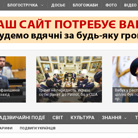
БЛОГОСТРІЧКА
ДОСЬЄ
БЛОГОЖАБИ
ФОТО
ВІДЕО
ефанішиній
Трамп не передасть Україні
Вибух у рес
захід
сотні ракет до Patriot, бо у США
ціллю був г
...
пр...
АДЗВИЧАЙНІ ПОДІЇ
СВІТ
КУЛЬТУРА
ЗНАННЯ
ТАРИФИ
ПОДВИГИ УКРАЇНЦІВ