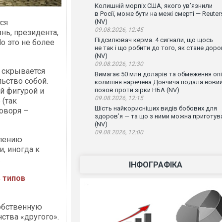
Колишній морпіх США, якого ув’язнили
в Росії, може бути на межі смерті — Reuter
ся
(NV)
09.08.2026, 12:45
ь, президента,
Підсилювач керма. 4 сигнали, що щось
о это не более
не так і що робити до того, як стане доро
(NV)
09.08.2026, 12:30
й скрывается
Вимагає 50 млн доларів та обмеження опі
ьство собой.
колишня наречена Дончича подала нови
й фигурой и
позов проти зірки НБА (NV)
09.08.2026, 12:15
 (так
Шість найкорисніших видів бобових для
оворя –
здоров’я — та що з ними можна приготув
(NV)
09.08.2026, 12:00
влению
и, иногда к
.
ІНФОГРАФІКА
 типов
собственную
ства «другого».