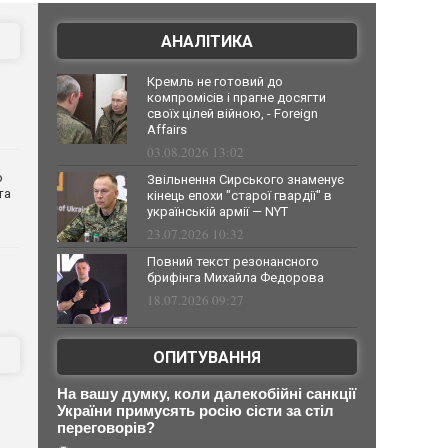
АНАЛІТИКА
Кремль не готовий до
компромісів і прагне досягти
своїх цілей війною, - Foreign
Affairs
03.08.2026 13:02
о
Звільнення Сирського знаменує
та
кінець епохи "старої гвардії" в
українській армії — NYT
23.07.2026 10:32
Повний текст резонансного
брифінга Михайла Федорова
18.07.2026 09:27
ОПИТУВАННЯ
На вашу думку, коли далекобійні санкції
України примусять росію сісти за стіл
переговорів?