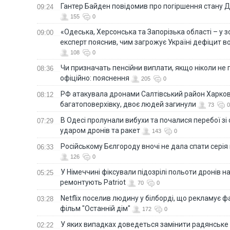
Гантер Байден повідомив про погіршення стану
09:24
155
0
«Одеська, Херсонська та Запорізька області – у зо
09:00
експерт пояснив, чим загрожує Україні дефіцит в
108
0
Чи призначать пенсійни виплати, якщо ніколи не
08:36
офіційно: пояснення
205
0
РФ атакувала дронами Салтівський район Харкова
08:12
багатоповерхівку, двоє людей загинули
73
0
В Одесі пролунали вибухи та почалися перебої зі с
07:29
ударом дронів та ракет
143
0
Російському Бєлгороду вночі не дала спати серія
06:33
126
0
У Німеччині фіксували підозрілі польоти дронів н
05:25
ремонтують Patriot
70
0
Netflix поселив людину у білборді, що рекламує 
03:28
фільм "Останній дім"
172
0
У яких випадках доведеться замінити радянське
02:22