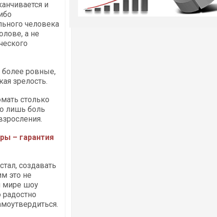
канчивается и
либо
льного человека
олове, а не
ического
, более ровные,
кая зрелость.
омать столько
го лишь боль
 взросления.
ры – гарантия
стал, создавать
м это не
и мире шоу
о радостно
амоутвердиться.