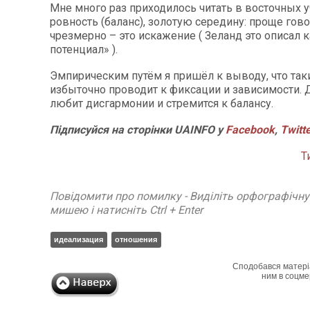
Мне много раз приходилось читать в восточных у
ровность (баланс), золотую середину: проще гово
чрезмерно – это искажение ( Зеланд это описал 
потенциал» ).
Эмпирическим путём я пришёл к выводу, что таки
избыточно проводит к фиксации и зависимости. 
любит дисгармонии и стремится к балансу.
Підписуйся на сторінки UAINFO у
Facebook
,
Twitt
Т
Повідомити про помилку - Виділіть орфографічн
мишею і натисніть Ctrl + Enter
идеализация
отношения
Сподобався матері
ним в соцме