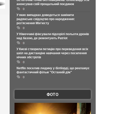
Остаточна точка без повернень: Олександр Усік
анонсував свій прощальний поєдинок
0
У яких випадках доведеться замінити
радянське свідоцтво про народження:
роз'яснення Мін'юсту
0
У Німеччині фіксували підозрілі польоти дронів
над базою, де ремонтують Patriot
0
У Києві створили петицію про переведення всіх
шкіл на дистанціне навчання через посилення
нічних обстрілів
0
Netflix поселив людину у білборді, що рекламує
фантастичний фільм "Останній дім"
0
ФОТО