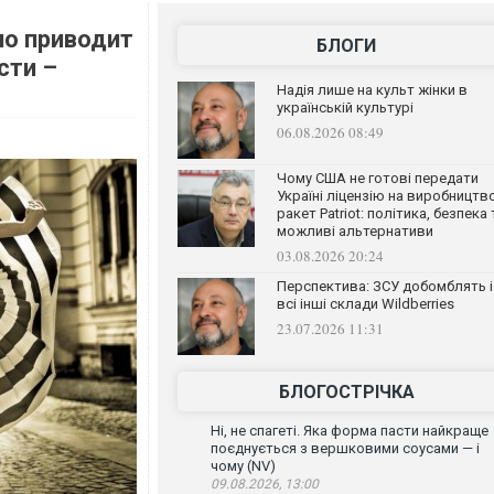
но приводит
БЛОГИ
сти –
Надія лише на культ жінки в
українській культурі
06.08.2026 08:49
Чому США не готові передати
Україні ліцензію на виробництв
ракет Patriot: політика, безпека 
можливі альтернативи
03.08.2026 20:24
Перспектива: ЗСУ добомблять і
всі інші склади Wildberries
23.07.2026 11:31
БЛОГОСТРІЧКА
Ні, не спагеті. Яка форма пасти найкраще
поєднується з вершковими соусами — і
чому (NV)
09.08.2026, 13:00