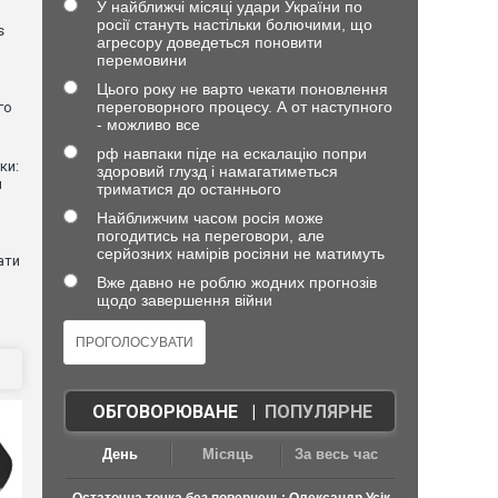
У найближчі місяці удари України по
росії стануть настільки болючими, що
s
агресору доведеться поновити
перемовини
Цього року не варто чекати поновлення
переговорного процесу. А от наступного
го
- можливо все
рф навпаки піде на ескалацію попри
ки:
здоровий глузд і намагатиметься
й
триматися до останнього
Найближчим часом росія може
погодитись на переговори, але
серйозних намірів росіяни не матимуть
ати
Вже давно не роблю жодних прогнозів
щодо завершення війни
ОБГОВОРЮВАНЕ
|
ПОПУЛЯРНЕ
День
Місяць
За весь час