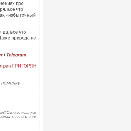
чениях про
ря, все что
как «избыточный
 да, все что
Ворог завдав комбінованого удару по
Даже природа не
двоє поранених. Ще десятеро постр
після атаки БПЛА по ринку на Сумщин
er
і
Telegram
игран ГРИГОРЯН
у помилку
Приїхав за паспортом та квартирою":
ал? Сміливо поділися
до українських військових потрапив 
режах через ці кнопки
зіркового футболіста Мохамеда Сал