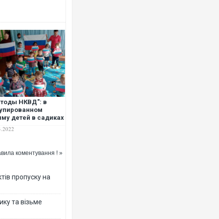
тоды НКВД": в
упированном
му детей в садиках
сспрашивают об
4.2022
ошении их
ителей к Путину и
ецоперации"
вила коментування ! »
тів пропуску на
ику та візьме