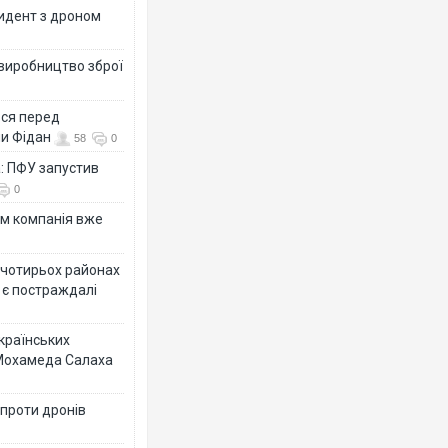
цидент з дроном
 виробництво зброї
ься перед
ни Фідан
58
0
а: ПФУ запустив
0
ям компанія вже
у чотирьох районах
 є постраждалі
українських
 Мохамеда Салаха
 проти дронів