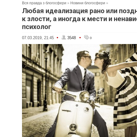
Вся правда з блогосфери
»
Новини блогосфери
»
Любая идеализация рано или позд
к злости, а иногда к мести и ненави
психолог
•
•
07.03.2019, 21:45
3548
0