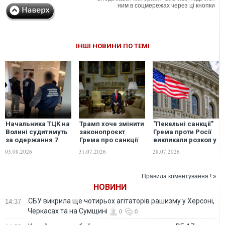
ним в соцмережах через ці кнопки
ІНШІ НОВИНИ ПО ТЕМІ
Начальника ТЦК на
Трамп хоче змінити
"Пекельні санкції"
Волині судитимуть
законопроєкт
Грема проти Росії
за одержання 7
Грема про санкції
викликали розкол у
тисяч доларів за
проти Росії –
Конгресі США, - The
03.08.2026
31.07.2026
28.07.2026
фіктивний
Politico
Telegraph
висновок ВЛК
Правила коментування ! »
НОВИНИ
СБУ викрила ще чотирьох агітаторів рашизму у Херсоні,
14:37
Черкасах та на Сумщині
0
0