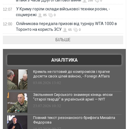
168
0
У Криму горіли склади військової техніки росіян, -
12:07
соцмережі
85
0
Олійникова передала призові від турніру WTA 1000 в
12:00
Торонто на користь ЗСУ
65
0
БІЛЬШЕ
АНАЛІТИКА
Кремль не готовий до компромісів і прагне
досягти своїх цілей війною, - Foreign Affairs
03.08.2026 13:02
Звільнення Сирського знаменує кінець епохи
"старої гвардії" в українській армії — NYT
23.07.2026 10:32
Повний текст резонансного брифінга Михайла
Федорова
18.07.2026 09:27