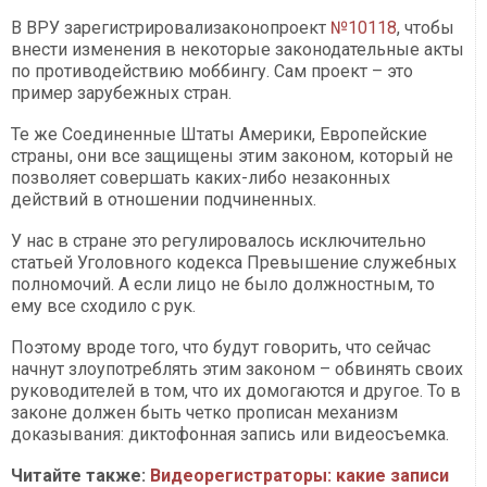
В ВРУ зарегистрировализаконопроект
№10118
, чтобы
внести изменения в некоторые законодательные акты
по противодействию моббингу. Сам проект – это
пример зарубежных стран.
Те же Соединенные Штаты Америки, Европейские
страны, они все защищены этим законом, который не
позволяет совершать каких-либо незаконных
действий в отношении подчиненных.
У нас в стране это регулировалось исключительно
статьей Уголовного кодекса Превышение служебных
полномочий. А если лицо не было должностным, то
ему все сходило с рук.
Поэтому вроде того, что будут говорить, что сейчас
начнут злоупотреблять этим законом – обвинять своих
руководителей в том, что их домогаются и другое. То в
законе должен быть четко прописан механизм
доказывания: диктофонная запись или видеосъемка.
Читайте также:
Видеорегистраторы: какие записи