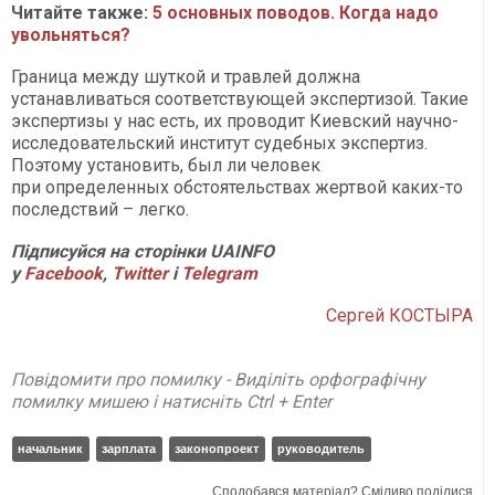
Читайте также:
5 основных поводов. Когда надо
увольняться?
Граница между шуткой и травлей должна
устанавливаться соответствующей экспертизой. Такие
экспертизы у нас есть, их проводит Киевский научно-
исследовательский институт судебных экспертиз.
Поэтому установить, был ли человек
при определенных обстоятельствах жертвой каких-то
последствий – легко.
Підписуйся на сторінки UAINFO
у
Facebook
,
Twitter
і
Telegram
Сергей КОСТЫРА
Повідомити про помилку - Виділіть орфографічну
помилку мишею і натисніть Ctrl + Enter
начальник
зарплата
законопроект
руководитель
Сподобався матеріал? Сміливо поділися