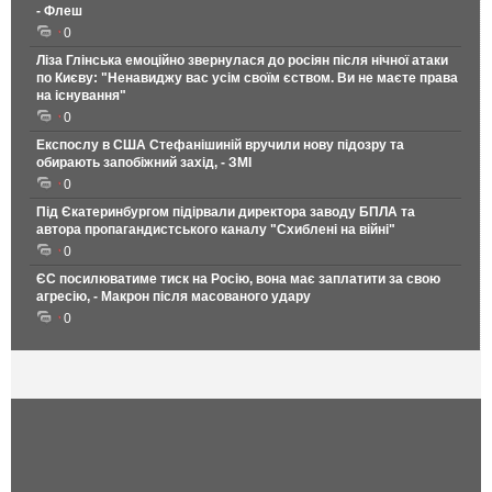
- Флеш
0
Ліза Глінська емоційно звернулася до росіян після нічної атаки
по Києву: "Ненавиджу вас усім своїм єством. Ви не маєте права
на існування"
0
Експослу в США Стефанішиній вручили нову підозру та
обирають запобіжний захід, - ЗМІ
0
Під Єкатеринбургом підірвали директора заводу БПЛА та
автора пропагандистського каналу "Схиблені на війні"
0
ЄС посилюватиме тиск на Росію, вона має заплатити за свою
агресію, - Макрон після масованого удару
0