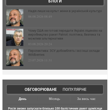
БЛОГИ
Надія лише на культ жінки в українській культурі
06.08.2026 08:49
Чому США не готові передати Україні ліцензію на
виробництво ракет Patriot: політика, безпека та
можливі альтернативи
03.08.2026 20:24
Перспектива: ЗСУ добомблять і всі інші склади
Wildberries
23.07.2026 11:31
ОБГОВОРЮВАНЕ
|
ПОПУЛЯРНЕ
День
Місяць
За весь час
Росія зможе запускати близько 100 балістичних ракет щомісяця