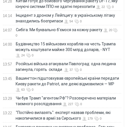
Китай готує до бойового чергування ракету DF-17, яку
14:28
існуючі системи ППО не здатні перехопити
22
0
Інцидент з дроном у Лейпцигу: в українському літаку
14:14
знаходились боєприпаси
54
0
Сибіга: Ми буквально б’ємося за кожну ракету
14:07
20
0
Будівництво 15 військових кораблів на честь Трампа
14:00
можуть коштувати майже 300 млрд доларів, - NYT
24
0
Російські війська атакували Павлоград: одна людина
13:57
загинула, горять склади
37
0
Вашингтон підштовхував європейські країни передати
13:45
Києву ракети до Patriot, але деякі відмовилися — WP
63
0
Чи був Трамп "агентом РФ"? Розсекречено матеріали
13:29
таємного розслідування
227
0
"Постійно вилазять": експерт назвав проблеми, які
13:22
накопичилися в армії за Сирського
179
0
Eкспертна помилка чи системна проблема - Гетьман