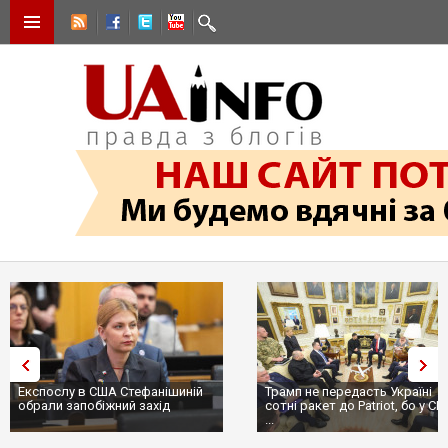
Експослу в США Стефанішиній
Трамп не передасть Україні
обрали запобіжний захід
сотні ракет до Patriot, бо у С
...