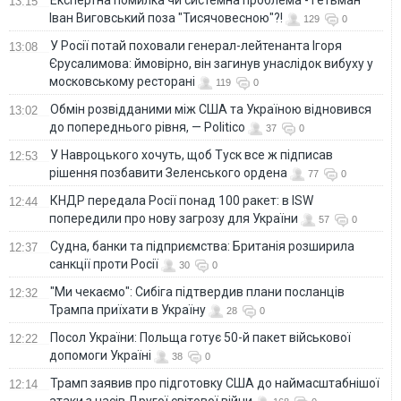
13:15
Іван Виговський поза "Тисячовесною"?!
129
0
У Росії потай поховали генерал-лейтенанта Ігоря
13:08
Єрусалимова: ймовірно, він загинув унаслідок вибуху у
московському ресторані
119
0
Обмін розвідданими між США та Україною відновився
13:02
до попереднього рівня, — Politico
37
0
У Навроцького хочуть, щоб Туск все ж підписав
12:53
рішення позбавити Зеленського ордена
77
0
КНДР передала Росії понад 100 ракет: в ISW
12:44
попередили про нову загрозу для України
57
0
Судна, банки та підприємства: Британія розширила
12:37
санкції проти Росії
30
0
"Ми чекаємо": Сибіга підтвердив плани посланців
12:32
Трампа приїхати в Україну
28
0
Посол України: Польща готує 50-й пакет військової
12:22
допомоги Україні
38
0
Трамп заявив про підготовку США до наймасштабнішої
12:14
атаки з часів Другої світової війни