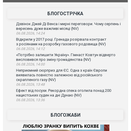
атаку. ВІДЕО
БЛОГОСТРІЧКА
Дзвінок Джей Ді Венса і мирні переговори. Чому серпень і
вересень дуже важливі місяці (NV)
06.08.2026, 14:24
Відкрили у 2017 році. Гренада розірвала контракт
з росіянами на розробку газового родовища (NV)
06.08.2026, 14:12
«Потрібно залишити Україну». Гімнаст Ковтун відверто
висловився про зміну громадянства (NV)
06.08.2026, 14:00
Неприємний сюрприз для ЄС. Одна з країн Європи
виявилась повністю залежною від російського
скрапленого газу (NV)
06.08.2026, 13:48
Ефект від посухи. Рекордна спека оголила понад 200
нацистських суден на дні Дунаю (NV)
06.08.2026, 13:36
БЛОГОЖАБИ