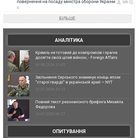
повернення на посаду міністра оборони України
109
0
БІЛЬШЕ
АНАЛІТИКА
Кремль не готовий до компромісів і прагне
досягти своїх цілей війною, - Foreign Affairs
03.08.2026 13:02
Звільнення Сирського знаменує кінець епохи
"старої гвардії" в українській армії — NYT
23.07.2026 10:32
Повний текст резонансного брифінга Михайла
Федорова
18.07.2026 09:27
ОПИТУВАННЯ