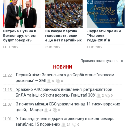
Встреча Путина и
За какую партию
Лауреаты премии
Болсонару: о чем
голосовать, если
"Человек
будут говорить
еще нет партийных
года-2018" в
лидеры двух стран
программ?
номинации
14.11.2019
02.06.2019
11.03.2019
"Предприниматель
года"
Правила коментування ! »
НОВИНИ
Перший візит Зеленського до Сербії стане "ляпасом
11:22
росіянам" — ЗМІ
0
0
Уражено РЛС раннього виявлення, ретранслятори
11:15
БпЛА та інші об'єкти ворога,- Генштаб ЗСУ
2
0
З початку місяця СБС уразили понад 11 тисяч ворожих
11:07
цілей, - Мадяр
4
0
У Таїланді учень відкрив стрілянину в школі: семеро
11:01
загиблих, 15 поранених
14
0