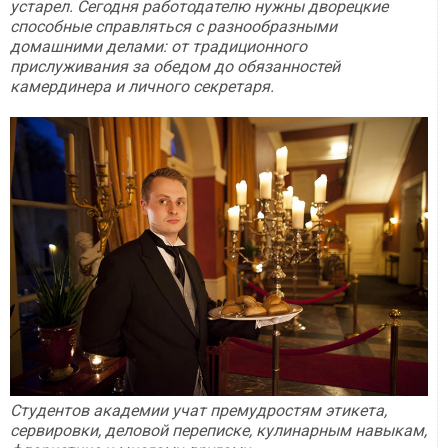
устарел. Сегодня работодателю нужны дворецкие
способные справляться с разнообразными
домашними делами: от традиционного
прислуживания за обедом до обязанностей
камердинера и личного секретаря.
Студентов академии учат премудростям этикета,
сервировки, деловой переписке, кулинарным навыкам,