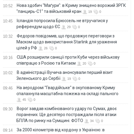
Нова здобич "Маґури": в Криму знищено ворожий ЗРГК
10:52
"панцирь-С1" та військовий кран
19
0
Ісландія попросила Брюссель не втручатися у
10:45
референдум щодо ЄС
29
0
Федоров повідомив, що продовжує переговори з
10:32
Маском щодо використання Starlink для ураження
цілей у РФ
26
0
США розширили санкції проти Куби через військову
10:16
співпрацю з Росією та Китаєм
20
0
В адміністрації Вучича анонсували перший візит
10:02
Зеленського до Сербії
19
0
На аеродромі "Гвардійське" в окупованому Криму
09:46
спалахнула масштабна пожежа на складі пального
45
0
Ворог завдав комбінованого удару по Сумах, двоє
09:30
поранених. Ще десятеро постраждали після атаки
БПЛА по ринку на Сумщині. ФОТО
34
0
За 2000 кілометрів від кордону з Україною: в
09:14