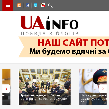
Трамп не передасть Україні
Вибух у ресторані в Москві:
сотні ракет до Patriot, бо у США
ціллю був головком ВКС Росії
...
пр...