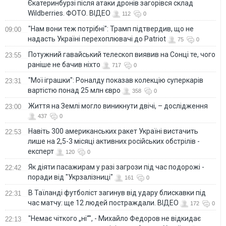
Єкатеринбурзі після атаки дронів загорівся склад
Wildberries. ФОТО. ВІДЕО
112
0
"Нам вони теж потрібні": Трамп підтвердив, що не
09:00
надасть Україні перехоплювачі до Patriot
75
0
Потужний гавайський телескоп виявив на Сонці те, чого
23:55
раніше не бачив ніхто
717
0
"Мої іграшки": Роналду показав колекцію суперкарів
23:31
вартістю понад 25 млн євро
358
0
Життя на Землі могло виникнути двічі, – дослідження
23:00
437
0
Навіть 300 американських ракет Україні вистачить
22:53
лише на 2,5-3 місяці активних російських обстрілів -
експерт
120
0
Як діяти пасажирам у разі загрози під час подорожі -
22:42
поради від "Укрзалізниці"
161
0
В Таїланді футболіст загинув від удару блискавки під
22:31
час матчу: ще 12 людей постраждали. ВІДЕО
172
0
"Немає чіткого „ні“", - Михайло Федоров не відкидає
22:13