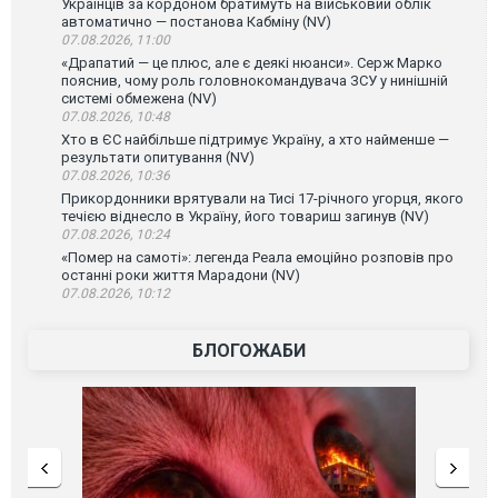
Українців за кордоном братимуть на військовий облік
автоматично — постанова Кабміну (NV)
07.08.2026, 11:00
«Драпатий — це плюс, але є деякі нюанси». Серж Марко
пояснив, чому роль головнокомандувача ЗСУ у нинішній
системі обмежена (NV)
07.08.2026, 10:48
Хто в ЄС найбільше підтримує Україну, а хто найменше —
результати опитування (NV)
07.08.2026, 10:36
Прикордонники врятували на Тисі 17-річного угорця, якого
течією віднесло в Україну, його товариш загинув (NV)
07.08.2026, 10:24
«Помер на самоті»: легенда Реала емоційно розповів про
останні роки життя Марадони (NV)
07.08.2026, 10:12
БЛОГОЖАБИ