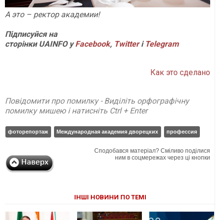
А это – ректор академии!
П
ідписуйся на
сторінки
UAINFO у
Facebook
,
Twitter
і
Telegram
Как это сделано
Повідомити про помилку - Виділіть орфографічну
помилку мишею і натисніть Ctrl + Enter
фоторепортаж
Международная академия дворецких
профессия
Сподобався матеріал? Сміливо поділися
ним в соцмережах через ці кнопки
ІНШІ НОВИНИ ПО ТЕМІ