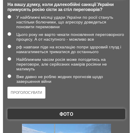
На вашу думку, коли далекобійні санкції України
примусять росію сісти за стіл переговорів?
У найближчі місяці удари України по росії стануть
настільки болючими, що агресору доведеться
поновити перемовини
Цього року не варто чекати поновлення переговорного
процесу. А от наступного - можливо все
рф навпаки піде на ескалацію попри здоровий глузд і
намагатиметься триматися до останнього
Найближчим часом росія може погодитись на
переговори, але серйозних намірів росіяни не
матимуть
Вже давно не роблю жодних прогнозів щодо
завершення війни
ФОТО