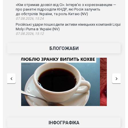
«Кім отримав дозвіл від Сі». Інтерв'ю з кореєзнавецем —
про ракетні підрозділи КНДР, які Росія залучить
до обстрілів України, та роль Китаю (NV)
07.08.2026, 15:24
Російські удари пошкодили активи німецьких компаній Liqui
Moly і Puma в Україні (NV)
07.08.2026, 15:12
БЛОГОЖАБИ
ІНФОГРАФІКА