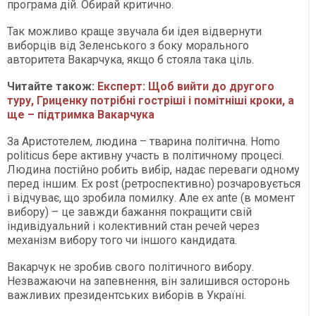
програма дій. Обирай критично.
Так можливо краще звучала би ідея відвернути
виборців від Зеленського з боку морального
авторитета Вакарчука, якщо б стояла така ціль.
Читайте також:
Експерт: Щоб вийти до другого
туру, Гриценку потрібні гостріші і помітніші кроки, а
ще – підтримка Вакарчука
За Аристотелем, людина – тварина політична. Homo
politicus бере активну участь в політичному процесі.
Людина постійно робить вибір, надає переваги одному
перед іншим. Ex post (ретроспективно) розчаровується
і відчуває, що зробила помилку. Але ex ante (в момент
вибору) – це завжди бажання покращити свій
індивідуальний і колективний стан речей через
механізм вибору того чи іншого кандидата.
Вакарчук не зробив свого політичного вибору.
Незважаючи на запевнення, він залишився осторонь
важливих президентських виборів в Україні.