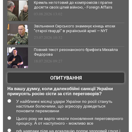
Кремль не готовий до компромісів і прагне
досягти своїх цілей війною, - Foreign Affairs
03.08.2026 13:02
Звільнення Сирського знаменує кінець епохи
"старої гвардії" в українській армії — NYT
23.07.2026 10:32
Повний текст резонансного брифінга Михайла
Федорова
18.07.2026 09:27
ОПИТУВАННЯ
На вашу думку, коли далекобійні санкції України
примусять росію сісти за стіл переговорів?
У найближчі місяці удари України по росії стануть
настільки болючими, що агресору доведеться
поновити перемовини
Цього року не варто чекати поновлення переговорного
процесу. А от наступного - можливо все
рф навпаки піде на ескалацію попри здоровий глузд і