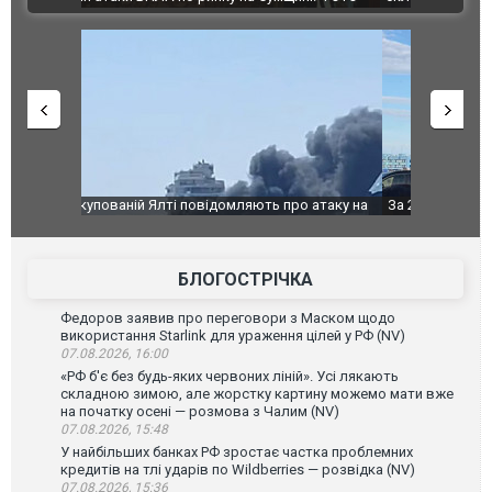
о атаку на
За 2000 кілометрів від кордону з Україною: в
В Таїланді 
го диму.
Єкатеринбурзі після атаки дронів загорівся
блискавки 
склад Wildberries. ФОТО. ВІДЕО
постражда
БЛОГОСТРІЧКА
Федоров заявив про переговори з Маском щодо
використання Starlink для ураження цілей у РФ (NV)
07.08.2026, 16:00
«РФ б'є без будь-яких червоних ліній». Усі лякають
складною зимою, але жорстку картину можемо мати вже
на початку осені — розмова з Чалим (NV)
07.08.2026, 15:48
У найбільших банках РФ зростає частка проблемних
кредитів на тлі ударів по Wildberries — розвідка (NV)
07.08.2026, 15:36