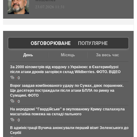
23.07.2026 11:31
ОБГОВОРЮВАНЕ
|
ПОПУЛЯРНЕ
День
Місяць
За весь час
За 2000 кілометрів від кордону з Україною: в Єкатеринбурзі
після атаки дронів загорівся склад Wildberries. ФОТО. ВІДЕО
0
Ворог завдав комбінованого удару по Сумах, двоє поранених.
Ще десятеро постраждали після атаки БПЛА по ринку на
Сумщині. ФОТО
0
На аеродромі "Гвардійське" в окупованому Криму спалахнула
масштабна пожежа на складі пального
0
В адміністрації Вучича анонсували перший візит Зеленського до
Сербії