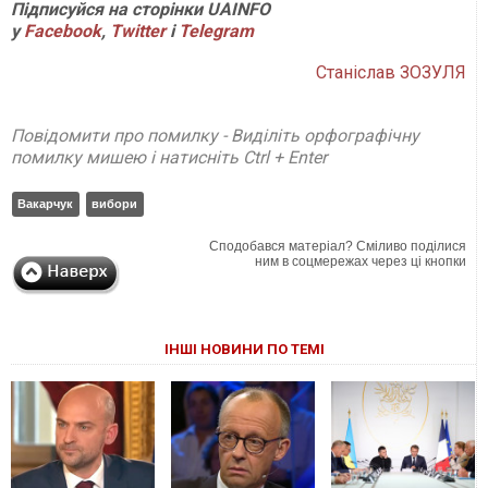
Підписуйся на сторінки UAINFO
у
Facebook
,
Twitter
і
Telegram
Станіслав ЗОЗУЛЯ
Повідомити про помилку - Виділіть орфографічну
помилку мишею і натисніть Ctrl + Enter
Вакарчук
вибори
Сподобався матеріал? Сміливо поділися
ним в соцмережах через ці кнопки
ІНШІ НОВИНИ ПО ТЕМІ