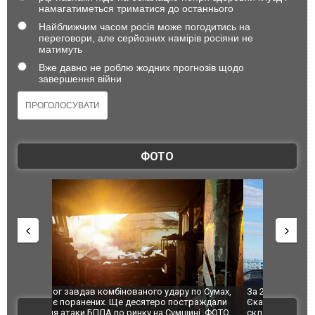
намагатиметься триматися до останнього
Найближчим часом росія може погодитись на
переговори, але серйозних намірів росіяни не
матимуть
Вже давно не роблю жодних прогнозів щодо
завершення війни
ФОТО
по Сумах,
За 2000 кілометрів від кордону з Україною: в
"Мої іграш
траждали
Єкатеринбурзі після атаки дронів загорівся
суперкарів
ВІДЕО
ині. ФОТО
склад Wildberries. ФОТО. ВІДЕО