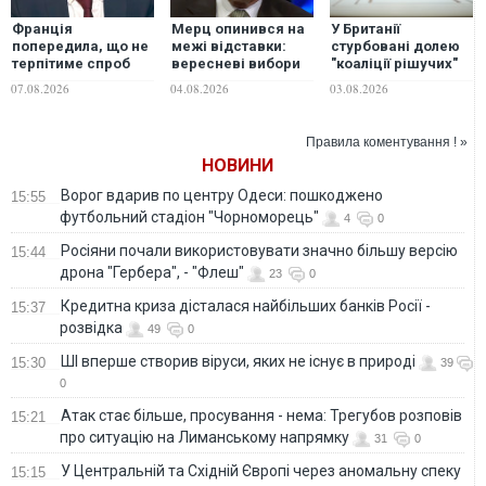
Франція
Мерц опинився на
У Британії
попередила, що не
межі відставки:
стурбовані долею
терпітиме спроб
вересневі вибори
"коаліції рішучих"
іноземного
можуть визначити
після виборів у
07.08.2026
04.08.2026
03.08.2026
втручання у вибори
майбутнє канцлера
Франції, - The
Німеччини, — Der
Telegraph
Spiegel
Правила коментування ! »
НОВИНИ
Ворог вдарив по центру Одеси: пошкоджено
15:55
футбольний стадіон "Чорноморець"
4
0
Росіяни почали використовувати значно більшу версію
15:44
дрона "Гербера", - "Флеш"
23
0
Кредитна криза дісталася найбільших банків Росії -
15:37
розвідка
49
0
ШІ вперше створив віруси, яких не існує в природі
15:30
39
0
Атак стає більше, просування - нема: Трегубов розповів
15:21
про ситуацію на Лиманському напрямку
31
0
У Центральній та Східній Європі через аномальну спеку
15:15