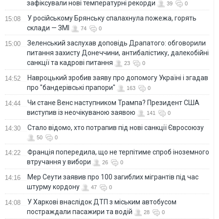
зафіксували нові температурні рекорди
39
0
У російському Брянську спалахнула пожежа, горять
15:08
склади — ЗМІ
74
0
Зеленський заслухав доповідь Драпатого: обговорили
15:00
питання захисту Донеччини, антибалістику, далекобійні
санкції та кадрові питання
23
0
Навроцький зробив заяву про допомогу Україні і згадав
14:52
про "бандерівські прапори"
163
0
Чи стане Венс наступником Трампа? Президент США
14:44
виступив із неочікуваною заявою
141
0
Стало відомо, хто потрапив під нові санкції Євросоюзу
14:30
50
0
Франція попередила, що не терпітиме спроб іноземного
14:22
втручання у вибори
26
0
Мер Сеути заявив про 100 загиблих мігрантів під час
14:16
штурму кордону
47
0
У Харкові внаслідок ДТП з міським автобусом
14:08
постраждали пасажири та водій
28
0