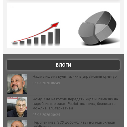
БЛОГИ
Надія лише на культ жінки в українській культурі
06.08.2026 08:49
Чому США не готові передати Україні ліцензію на
виробництво ракет Patriot: політика, безпека та
можливі альтернативи
03.08.2026 20:24
Перспектива: ЗСУ добомблять і всі інші склади
Wildberries