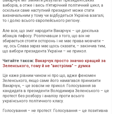
Вакарчук міг змінити результат президентських
виборів, а отже і весь п’ятирічний політичний цикл, а
оскільки саме наступний президент може стати
визначальним у тому чи відбудеться Україна взагалі,
то і долю всього європейського регіону.
Але все, що зміг народити Вакарчук – це декілька
абзаців пафосу. Розпочавши з того, що він не
збирається стояти осторонь і не має права мовчати –
ну, ось Слава зараз має щось сказати, – закінчив тим,
що вибори президента України – не прикол.
Читайте також:
Вакарчук просто значно кращий за
Зеленського, тому й не "вистрілив" – думка
Це каже рівним чином ні про що, адже феномен
Зеленського, якщо саме його намагався принизити
Вакарчук, – це зовсім не прикол. Голосування за
кандидата в президенти Володимира Зеленського – це
протест без розбору і аналізу проти всього
українського політичного класу.
Голосування – не протест. Голосування – це позитивна