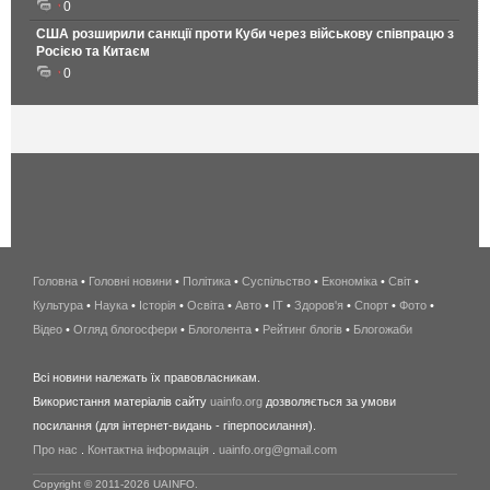
0
США розширили санкції проти Куби через військову співпрацю з
Росією та Китаєм
0
Головна
•
Головні новини
•
Політика
•
Суспільство
•
Економіка
беспроводной
•
Світ
•
Культура
•
Наука
•
Історія
•
Освіта
•
Авто
•
IT
•
Здоров'я
интернет
•
Спорт
•
Фото
•
Відео
•
Огляд блогосфери
•
Блоголента
•
Рейтинг блогів
киев
•
Блогожаби
и
Всі новини належать їх правовласникам.
область
Використання матеріалів сайту
uainfo.org
дозволяється за умови
wimax
посилання (для інтернет-видань - гіперпосилання).
интернет
Про нас
.
Контактна інформація
.
uainfo.org@gmail.com
в
киеве
Copyright © 2011-2026 UAINFO.