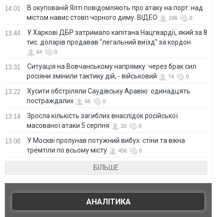
В окупованій Ялті повідомляють про атаку на порт: над
14:01
містом навис стовп чорного диму. ВІДЕО
106
0
У Харкові ДБР затримало капітана Нацгвардії, який за 8
13:44
тис. доларів продавав "легальний виїзд" за кордон
64
0
Ситуація на Вовчанському напрямку: через брак сил
13:31
росіяни змінили тактику дій, - військовий
74
0
Хусити обстріляли Саудівську Аравію: одинадцять
13:22
постраждалих
66
0
Зросла кількість загиблих внаслідок російської
13:14
масованої атаки 5 серпня
33
0
У Москві пролунав потужний вибух: стіни та вікна
13:08
тремтіли по всьому місту
456
0
БІЛЬШЕ
АНАЛІТИКА