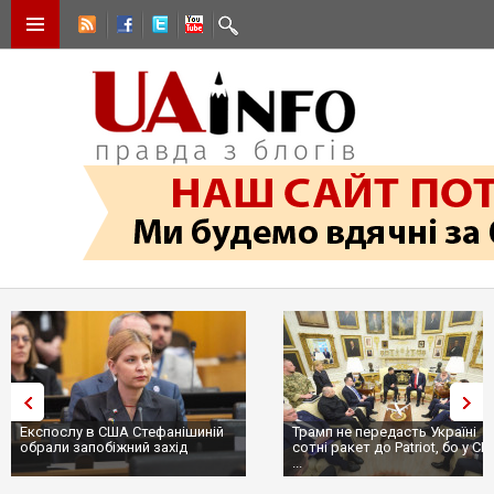
Експослу в США Стефанішиній
Трамп не передасть Україні
обрали запобіжний захід
сотні ракет до Patriot, бо у С
...