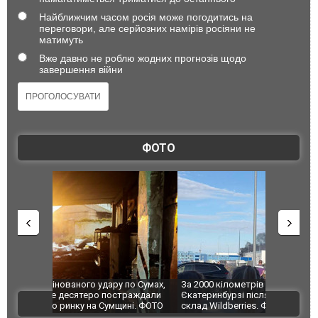
Найближчим часом росія може погодитись на
переговори, але серйозних намірів росіяни не
матимуть
Вже давно не роблю жодних прогнозів щодо
завершення війни
ФОТО
по Сумах,
За 2000 кілометрів від кордону з Україною: в
"Мої іграш
траждали
Єкатеринбурзі після атаки дронів загорівся
суперкарів
ВІДЕО
ині. ФОТО
склад Wildberries. ФОТО. ВІДЕО