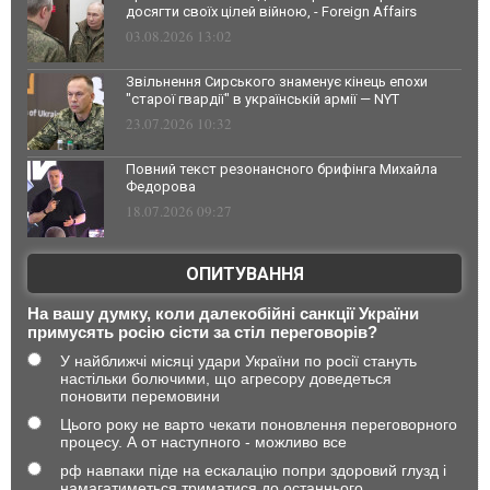
досягти своїх цілей війною, - Foreign Affairs
03.08.2026 13:02
Звільнення Сирського знаменує кінець епохи
"старої гвардії" в українській армії — NYT
23.07.2026 10:32
Повний текст резонансного брифінга Михайла
Федорова
18.07.2026 09:27
ОПИТУВАННЯ
На вашу думку, коли далекобійні санкції України
примусять росію сісти за стіл переговорів?
У найближчі місяці удари України по росії стануть
настільки болючими, що агресору доведеться
поновити перемовини
Цього року не варто чекати поновлення переговорного
процесу. А от наступного - можливо все
рф навпаки піде на ескалацію попри здоровий глузд і
намагатиметься триматися до останнього