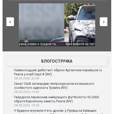
дом та
Вже вивели на тести: Ferrari готує оновлення
Вийшов тре
позашляховика Purosangue. ВІДЕО
фільму "Аф
БЛОГОСТРІЧКА
Наймолодший дебютант збірної Аргентини перейшов із
Реала у клуб Серії А (NV)
08.08.2026, 20:00
Сенат США затвердив генпрокурором колишнього
особистого адвоката Трампа (NV)
08.08.2026, 19:45
Гвардіола переконав найкращого футболіста ЧС-2026
обрати Барселону замість Реала (NV)
08.08.2026, 19:30
У будинок влучили п’ять дронів: у Пухівці на Київщині