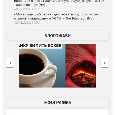
внаслідок нічної атаки РФ загинули дідусь, бабуся та їхній
трирічний онук (NV)
08.08.2026, 19:15
«Або ти йдеш, або вона йде»: Інфантіно допоміг коханці
отримати підвищення в УЄФА — The Telegraph (NV)
08.08.2026, 19:00
БЛОГОЖАБИ
ІНФОГРАФІКА