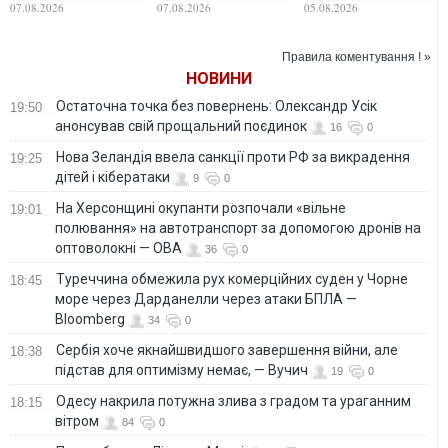
14-го сезону шоу
іноземного
локалізували: чи
07.08.2026
07.08.2026
05.08.2026
"Голос країни"
втручання у вибори
можна відкривати
вікна
Правила коментування ! »
НОВИНИ
Остаточна точка без повернень: Олександр Усік
19:50
анонсував свій прощальний поєдинок
16
0
Нова Зеландія ввела санкції проти РФ за викрадення
19:25
дітей і кібератаки
9
0
На Херсонщині окупанти розпочали «вільне
19:01
полювання» на автотранспорт за допомогою дронів на
оптоволокні — ОВА
36
0
Туреччина обмежила рух комерційних суден у Чорне
18:45
море через Дарданелли через атаки БПЛА —
Bloomberg
34
0
Сербія хоче якнайшвидшого завершення війни, але
18:38
підстав для оптимізму немає, — Вучич
19
0
Одесу накрила потужна злива з градом та ураганним
18:15
вітром
84
0