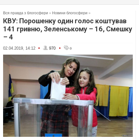
Вся правда з блогосфери
»
Новини блогосфери
»
КВУ: Порошенку один голос коштував
141 гривню, Зеленському – 16, Смешку
– 4
•
•
02.04.2019, 14:12
970
0