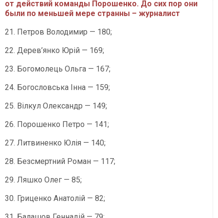
от действий команды Порошенко. До сих пор они
были по меньшей мере странны – журналист
21. Петров Володимир — 180;
22. Дерев’янко Юрій — 169;
23. Богомолець Ольга — 167;
24. Богословська Інна — 159;
25. Вілкул Олександр — 149;
26. Порошенко Петро — 141;
27. Литвиненко Юлія — 140;
28. Безсмертний Роман — 117;
29. Ляшко Олег — 85;
30. Гриценко Анатолій — 82;
31. Балашов Геннадій — 79;