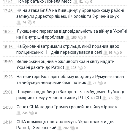
Помер батько Ліонеля Мессі
17:54
81
0
Нічна атака БпЛА на Київщину: у Броварському районі
17:45
загинули директор ліцею, її чоловік та 3-річний онук
74
0
Лукашенко переклав відповідальність за війну в Україні
16:39
на її внутрішні проблеми
188
0
На Буковині затримали стрільця, який поранив двох
16:16
поліцейських і 11 днів переховувався в селі
93
0
Зеленський оцінив можливості країн світу надати
15:50
Україні ракети до Patriot
123
0
На території Болгарії поблизу кордону з Румунією впав
15:25
та вибухнув невідомий безпілотник
71
0
Шокуючі подробиці із Закарпаття: омбудсмен Лубінець
15:01
розкрив схему у Берегівському РТЦК та СП
385
0
Сенат США не дав Трампу грошей на війну з Іраном
14:38
234
0
США щомісяця постачатимуть Україні ракети для
14:14
Patriot, - Зеленський
202
0