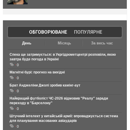
ОБГОВОРЮВАНЕ
|
ПОПУЛЯРНЕ
День
Місяць
За весь час
Спека ще затримується: в Укргідрометцентрі розповіли, якою
завтра буде погода в Україні
0
Магнітні бурі: прогноз на вихідні
0
Брат Анджеліни Джолі зробив камінг-аут
0
Найкращий футболіст ЧС-2026 відмовив "Реалу" заради
переходу в "Барселону"
0
Штучний інтелект у китайській армії: впроваджується система
для планування масованих авіаударів
0