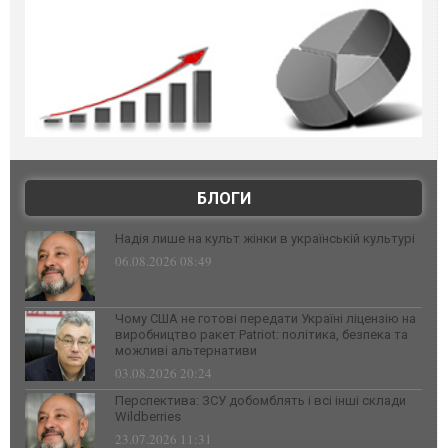
БЛОГИ
Надія лише на культ жінки в українській культурі
06.08.2026 08:49
Чому США не готові передати Україні ліцензію на
виробництво ракет Patriot: політика, безпека та
можливі альтернативи
03.08.2026 20:24
Перспектива: ЗСУ добомблять і всі інші склади
Wildberries
23.07.2026 11:31