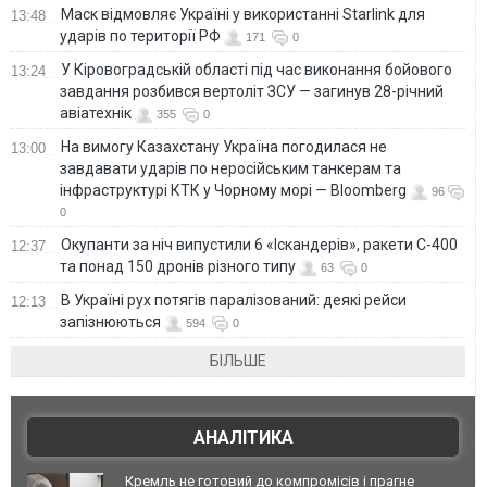
Маск відмовляє Україні у використанні Starlink для
13:48
ударів по території РФ
171
0
У Кіровоградській області під час виконання бойового
13:24
завдання розбився вертоліт ЗСУ — загинув 28-річний
авіатехнік
355
0
На вимогу Казахстану Україна погодилася не
13:00
завдавати ударів по неросійським танкерам та
інфраструктурі КТК у Чорному морі — Bloomberg
96
0
Окупанти за ніч випустили 6 «Іскандерів», ракети С-400
12:37
та понад 150 дронів різного типу
63
0
В Україні рух потягів паралізований: деякі рейси
12:13
запізнюються
594
0
БІЛЬШЕ
АНАЛІТИКА
Кремль не готовий до компромісів і прагне