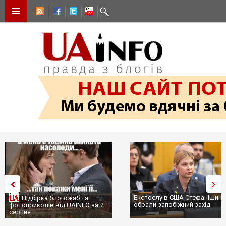
Експослу в США Стефанішиній
Підбірка блогожаб та
обрали запобіжний захід
фотоприколів від UAINFO за 7
серпня