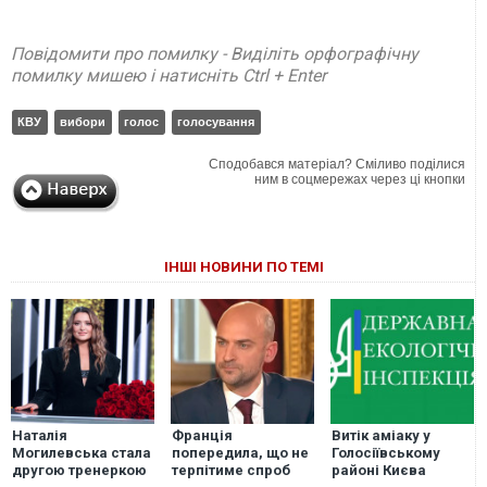
Повідомити про помилку - Виділіть орфографічну
помилку мишею і натисніть Ctrl + Enter
КВУ
вибори
голос
голосування
Сподобався матеріал? Сміливо поділися
ним в соцмережах через ці кнопки
ІНШІ НОВИНИ ПО ТЕМІ
Наталія
Франція
Витік аміаку у
Могилевська стала
попередила, що не
Голосіївському
другою тренеркою
терпітиме спроб
районі Києва