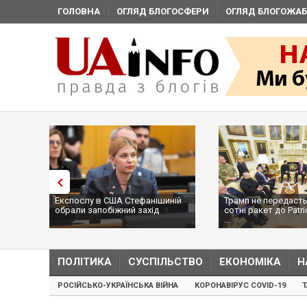
ГОЛОВНА
ОГЛЯД БЛОГОСФЕРИ
ОГЛЯД БЛОГОЖАБ
Експослу в США Стефанішиній
Трамп не передасть
обрали запобіжний захід
сотні ракет до Patri
...
ПОЛІТИКА
СУСПІЛЬСТВО
ЕКОНОМІКА
Н
РОСІЙСЬКО-УКРАЇНСЬКА ВІЙНА
КОРОНАВІРУС COVID-19