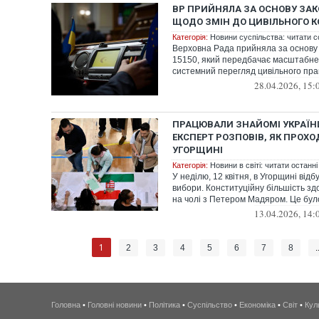
ВР ПРИЙНЯЛА ЗА ОСНОВУ ЗА
ЩОДО ЗМІН ДО ЦИВІЛЬНОГО К
Категорія:
Новини суспільства: читати с
Верховна Рада прийняла за основу
15150, який передбачає масштабне
системний перегляд цивільного пра
28.04.2026, 15:
ПРАЦЮВАЛИ ЗНАЙОМІ УКРАЇНЦ
ЕКСПЕРТ РОЗПОВІВ, ЯК ПРОХ
УГОРЩИНІ
Категорія:
Новини в світі: читати останні
У неділю, 12 квітня, в Угорщині від
вибори. Конституційну більшість зд
на чолі з Петером Мадяром. Це було
13.04.2026, 14:
1
2
3
4
5
6
7
8
.
Головна
•
Головні новини
•
Політика
•
Суспільство
•
Економіка
•
Світ
•
Кул