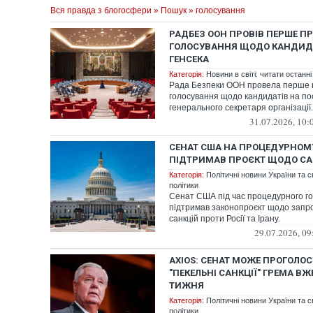
Вся правда з блогосфери
»
Пошук
» голосування
РАДБЕЗ ООН ПРОВІВ ПЕРШЕ П
ГОЛОСУВАННЯ ЩОДО КАНДИДА
ГЕНСЕКА
Категорія:
Новини в світі: читати останні
Рада Безпеки ООН провела перше 
голосування щодо кандидатів на по
генерального секретаря організації.
31.07.2026, 10:
СЕНАТ США НА ПРОЦЕДУРНОМ
ПІДТРИМАВ ПРОЄКТ ЩОДО СА
Категорія:
Політичні новини України та с
політики
Сенат США під час процедурного г
підтримав законопроєкт щодо запр
санкцій проти Росії та Ірану.
29.07.2026, 09
AXIOS: СЕНАТ МОЖЕ ПРОГОЛОС
"ПЕКЕЛЬНІ САНКЦІЇ" ГРЕМА В
ТИЖНЯ
Категорія:
Політичні новини України та с
політики