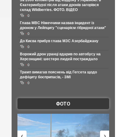
За 2000 кілометрів від кордону з Україною: в
Єкатеринбурзі після атаки дронів загорівся
склад Wildberries. ФОТО. ВІДЕО
0
Глава МВС Німеччини назвав інцидент із
дроном у Лейпцигу "сценарієм гібридної атаки"
0
До Києва прибув глава МЗС Азербайджану
0
Ворожий дрон уранці вдарив по автобусу на
Херсонщині: шестеро людей постраждало
0
Трамп вимагав пояснень від Гегсета щодо
дефіциту боєприпасів, - ЗМІ
0
ФОТО