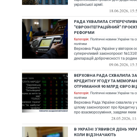
української армії.
18.06.2026, 15:
РАДА УХВАЛИЛА СУПЕРЕЧЛИВ
"ЄВРОІНТЕГРАЦІЙНИЙ" ПРОЄК
РЕФОРМИ
Категорія:
Політичні новини України та с
політики
Верховна Рада України у вівторок 
суперечливий законопроєкт №1316
декларацій доброчесності та родинни
09.06.2026, 15:
ВЕРХОВНА РАДА СХВАЛИЛА З
КРЕДИТНУ УГОДУ ТА МЕМОРА
ОТРИМАННЯ 90 МЛРД ЄВРО ВІ
Категорія:
Політичні новини України та с
політики
Верховна Рада України схвалила у ч
цілому законопроєкт про Кредитну 
про взаєморозуміння, завдяки яким У
28.05.2026, 11
В УКРАЇНІ З’ЯВИВСЯ ДЕНЬ УКР
КОЛИ ВІДЗНАЧАЮТЬ