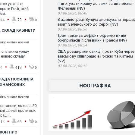
підготувати країну до зими за два місяці -
може ухвалити
Железняк (NV)
проти Росії, який
07.08.2026, 08:48
рем.
•
•
:44
72
В адміністрації Вучича анонсували перши
0
візит Зеленського до Сербії (NV)
07.08.2026, 08:36
 СКЛАД КАБІНЕТУ
Трамп визнав дефіцит окремих видів
боєприпасів після війни з Іраном (NV)
віту: читати новини
07.08.2026, 08:24
США розширили санкції проти Куби через
 очільника уряду
військову співпрацю з Росією та Китаєм
 нового складу
(NV)
•
•
07.08.2026, 08:12
04
419
0
А РАДА ПОСИЛИЛА
 ФІНАНСОВИХ
ІНФОГРАФІКА
віту: читати новини
останови, якою на 50
ні санкції проти всіх
ації...
•
•
:14
66
0
КОН ПРО