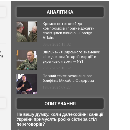
АНАЛІТИКА
Кремль не готовий до
компромісів і прагне досягти
своїх цілей війною, - Foreign
Affairs
03.08.2026 13:02
о
Звільнення Сирського знаменує
та
кінець епохи "старої гвардії" в
українській армії — NYT
23.07.2026 10:32
Повний текст резонансного
брифінга Михайла Федорова
18.07.2026 09:27
ОПИТУВАННЯ
На вашу думку, коли далекобійні санкції
України примусять росію сісти за стіл
переговорів?