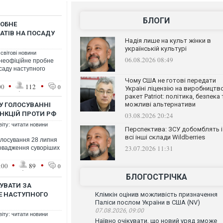
БЛОГИ
РОБНЕ
ТІВ НА ПОСАДУ
Надія лише на культ жінки в
українській культурі
 світові новини
06.08.2026 08:49
неофіційне пробне
саду наступного
Чому США не готові передати
•
•
00
112
0
Україні ліцензію на виробництв
ракет Patriot: політика, безпека 
можливі альтернативи
У ГОЛОСУВАННІ
НКЦІЙ ПРОТИ РФ
03.08.2026 20:24
віту: читати новини
Перспектива: ЗСУ добомблять і
всі інші склади Wildberries
олосування 28 липня
23.07.2026 11:31
овадження суворіших
•
•
:00
89
0
БЛОГОСТРІЧКА
УВАТИ ЗА
ЖЕ НАСТУПНОГО
Клімкін оцінив можливість призначення
Паліси послом України в США (NV)
07.08.2026, 09:00
віту: читати новини
Наївно очікувати, що новий уряд зможе