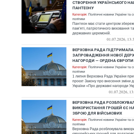
СТВОРЕННЯ УКРАЇНСЬКОГО Н
ПАНТЕОНУ
Категорія:
Політичні новини України та с
політики
Пантеон має стати центром збереж
пам’яті, патріотичного виховання 
державних церемоній.
01.07.2026, 13:
ВЕРХОВНА РАДА ПІДТРИМАЛА
ЗАПРОВАДЖЕННЯ НОВОЇ ДЕР
НАГОРОДИ — ОРДЕНА ЄВРОПИ
Категорія:
Політичні новини України та с
політики
1 липня Верховна Рада України при
проєкт Закону про внесення зміни д
України «Про державні нагороди Ук
01.07.2026, 13
ВЕРХОВНА РАДА РОЗБЛОКУВА
ВИКОРИСТАННЯ ГРОШЕЙ ЄС НА
ЗБРОЮ ДЛЯ ВІЙСЬКОВИХ
Категорія:
Політичні новини України та с
політики
Верховна Рада розблокувала викор
європейських грошей для додатков