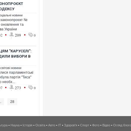
КОНОПРОЄКТ
ОДЕКСУ
оціальні новини
 законопроєкт №
 оновлення та
ва України
•
•
02
209
0
ЯМ "КАРУСЕЛІ":
ОДИЛИ ВИБОРИ В
 світові новини
булися парламентські
обула партія "Тиса"
 необх...
•
•
07
273
0
..
28
ьтура
•
Наука
•
Історія
•
Освіта
•
Авто
•
IT
•
Здоров'я
•
Спорт
•
Фото
•
Відео
•
Огляд блог