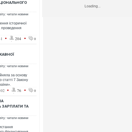
АЦІОНАЛЬНОГО
Loading...
віту: читати новини
ення історичної
та проведення
•
•
31
204
0
ЖАВНОЇ
віту: читати новини
йняла за основу
о статті 7 Закону
раїни».
•
•
:02
76
0
ЛА
 ЗАРПЛАТИ ТА
віту: читати новини
истання
ого фінансування