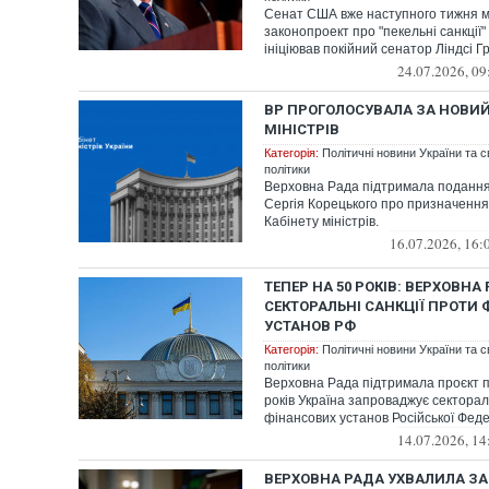
Сенат США вже наступного тижня 
законопроект про "пекельні санкції" 
ініціював покійний сенатор Ліндсі Г
24.07.2026, 09
ВР ПРОГОЛОСУВАЛА ЗА НОВИЙ
МІНІСТРІВ
Категорія:
Політичні новини України та с
політики
Верховна Рада підтримала подання
Сергія Корецького про призначення
Кабінету міністрів.
16.07.2026, 16:
ТЕПЕР НА 50 РОКІВ: ВЕРХОВН
СЕКТОРАЛЬНІ САНКЦІЇ ПРОТИ
УСТАНОВ РФ
Категорія:
Політичні новини України та с
політики
Верховна Рада підтримала проєкт п
років Україна запроваджує сектораль
фінансових установ Російської Федер
14.07.2026, 14
ВЕРХОВНА РАДА УХВАЛИЛА ЗА