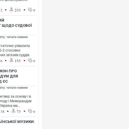
•
•
52
233
0
ИЙ
За 2000 кілометрів від кордо
Т ЩОДО СУДОВОЇ
Єкатеринбурзі після атаки д
склад Wildberries. ФОТО. ВІД
віту: читати новини
остаточно ухвалила
5-2 стосовно
х зв’язків суддів.
•
•
36
153
0
АКОН ПРО
НДУМ ДЛЯ
Д ЄС
віту: читати новини
етвер за основу і в
За 2000 кілометрів від корд
угоду і Меморандум
Єкатеринбурзі після атаки д
країна ма...
склад Wildberries. ФОТО. ВІ
•
•
:38
73
0
АЇНСЬКОЇ МУЗИКИ: