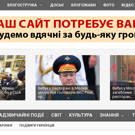
БЛОГОСТРІЧКА
ДОСЬЄ
БЛОГОЖАБИ
ФОТО
ВІДЕО
 Україні
Вибух у ресторані в Москві:
Вибух у Мос
ot, бо у США
ціллю був головком ВКС Росії,
загиблими: 
пр...
ресторан...
АДЗВИЧАЙНІ ПОДІЇ
СВІТ
КУЛЬТУРА
ЗНАННЯ
ТАРИФИ
ПОДВИГИ УКРАЇНЦІВ