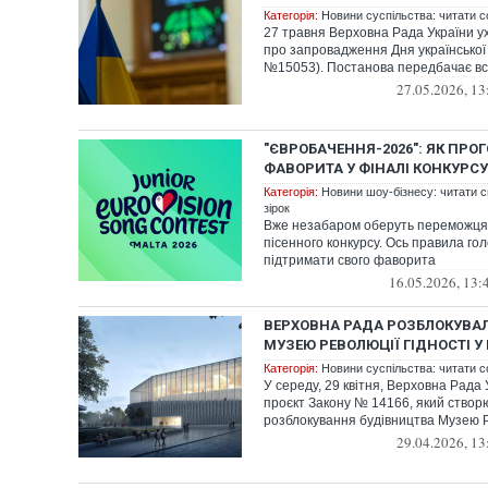
Категорія:
Новини суспільства: читати с
27 травня Верховна Рада України 
про запровадження Дня української 
№15053). Постанова передбачає вст
27.05.2026, 13
"ЄВРОБАЧЕННЯ-2026": ЯК ПРО
ФАВОРИТА У ФІНАЛІ КОНКУРСУ
Категорія:
Новини шоу-бізнесу: читати св
зірок
Вже незабаром оберуть переможця
пісенного конкурсу. Ось правила го
підтримати свого фаворита
16.05.2026, 13:
ВЕРХОВНА РАДА РОЗБЛОКУВА
МУЗЕЮ РЕВОЛЮЦІЇ ГІДНОСТІ У 
Категорія:
Новини суспільства: читати с
У середу, 29 квітня, Верховна Рада
проєкт Закону № 14166, який створ
розблокування будівництва Музею Рев
29.04.2026, 13