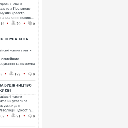
оціальні новини
ухвалила Постанову
музики (реєстр.
ановлення нового...
•
•
:16
70
0
ГОЛОСУВАТИ ЗА
ітські новини з життя
 ювілейного
лосування та як можна
•
•
48
172
0
ЛА БУДІВНИЦТВО
КИЄВІ
оціальні новини
 України ухвалила
ює умови для
олюції Гідності у...
•
•
:07
91
0