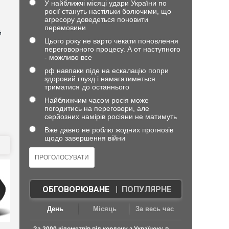
У найближчі місяці удари України по
росії стануть настільки болючими, що
агресору доведеться поновити
перемовини
й
Цього року не варто чекати поновлення
переговорного процесу. А от наступного
- можливо все
рф навпаки піде на ескалацію попри
здоровий глузд і намагатиметься
триматися до останнього
Найближчим часом росія може
погодитись на переговори, але
серйозних намірів росіяни не матимуть
Вже давно не роблю жодних прогнозів
щодо завершення війни
ОБГОВОРЮВАНЕ
|
ПОПУЛЯРНЕ
День
Місяць
За весь час