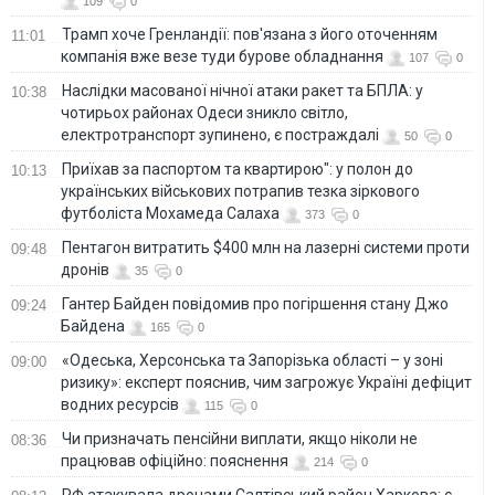
109
0
Трамп хоче Гренландії: пов'язана з його оточенням
11:01
компанія вже везе туди бурове обладнання
107
0
Наслідки масованої нічної атаки ракет та БПЛА: у
10:38
чотирьох районах Одеси зникло світло,
електротранспорт зупинено, є постраждалі
50
0
Приїхав за паспортом та квартирою": у полон до
10:13
українських військових потрапив тезка зіркового
футболіста Мохамеда Салаха
373
0
Пентагон витратить $400 млн на лазерні системи проти
09:48
дронів
35
0
Гантер Байден повідомив про погіршення стану Джо
09:24
Байдена
165
0
«Одеська, Херсонська та Запорізька області – у зоні
09:00
ризику»: експерт пояснив, чим загрожує Україні дефіцит
водних ресурсів
115
0
Чи призначать пенсійни виплати, якщо ніколи не
08:36
працював офіційно: пояснення
214
0
РФ атакувала дронами Салтівський район Харкова: є