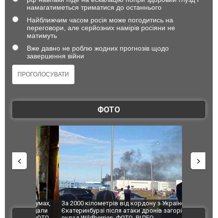
намагатиметься триматися до останнього
Найближчим часом росія може погодитись на
переговори, але серйозних намірів росіяни не
матимуть
Вже давно не роблю жодних прогнозів щодо
завершення війни
ФОТО
по Сумах,
За 2000 кілометрів від кордону з Україною: в
"Мої іграш
траждали
Єкатеринбурзі після атаки дронів загорівся
суперкарів
ВІДЕО
ині. ФОТО
склад Wildberries. ФОТО. ВІДЕО