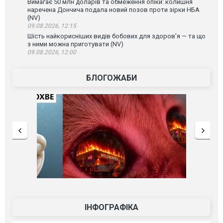
Вимагає 50 млн доларів та обмеження опіки: колишня
наречена Дончича подала новий позов проти зірки НБА
(NV)
09.08.2026, 12:15
Шість найкорисніших видів бобових для здоров’я — та що
з ними можна приготувати (NV)
09.08.2026, 12:00
БЛОГОЖАБИ
ІНФОГРАФІКА