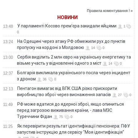
Деркача на
врагу
Украины
спецслужбы
Правила коментування ! »
агрессора
НОВИНИ
У парламенті Косово прем'єра закидали яйцями
13:48
1
0
На Одещині через атаку РФ обмежили рух до пунктів
13:24
пропуску на кордоні з Молдовою
14
0
Сербія виділить 2 млн євро на українську енергетику та
13:00
візьме участь у відновленні одного з міст
14
0
Болгарія викликала українського посла через інцидент
12:37
з дроном
36
0
Пентагон вимагає від ВПК США різко прискорити
12:13
виробництво зброї через виснаження запасів
27
0
РФ може вдатися до ядерної зброї, якщо опиниться
11:49
перед загрозою виживання країни, - лава МЗС
Туреччини Фідан
75
0
Як перевірити результат ідентифікації пенсіонера: ПФУ
11:25
запустив інструкцію для сервісу "Моя ідентифікація"