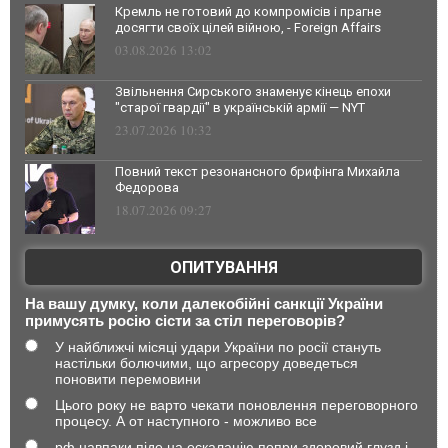
Кремль не готовий до компромісів і прагне
досягти своїх цілей війною, - Foreign Affairs
03.08.2026 13:02
Звільнення Сирського знаменує кінець епохи
"старої гвардії" в українській армії — NYT
23.07.2026 10:32
Повний текст резонансного брифінга Михайла
Федорова
18.07.2026 09:27
ОПИТУВАННЯ
На вашу думку, коли далекобійні санкції України
примусять росію сісти за стіл переговорів?
У найближчі місяці удари України по росії стануть
настільки болючими, що агресору доведеться
поновити перемовини
Цього року не варто чекати поновлення переговорного
процесу. А от наступного - можливо все
рф навпаки піде на ескалацію попри здоровий глузд і