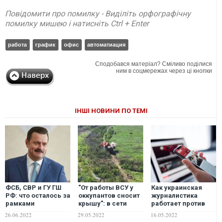
Повідомити про помилку - Виділіть орфографічну
помилку мишею і натисніть Ctrl + Enter
работа
график
офис
автоматиация
Сподобався матеріал? Сміливо поділися
ним в соцмережах через ці кнопки
ІНШІ НОВИНИ ПО ТЕМІ
ФСБ, СВР и ГУ ГШ
"От работы ВСУ у
Как украинская
РФ: что осталось за
оккупантов сносит
журналистика
рамками
крышу": в сети
работает против
расследования
появилось видео
информационной
26.06.2022
29.05.2022
16.05.2022
работы Андрея
мощного удара по
безопасности