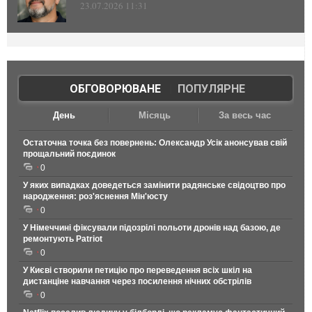
23.07.2026 11:31
ОБГОВОРЮВАНЕ
|
ПОПУЛЯРНЕ
День
Місяць
За весь час
Остаточна точка без повернень: Олександр Усік анонсував свій
прощальний поєдинок
0
У яких випадках доведеться замінити радянське свідоцтво про
народження: роз'яснення Мін'юсту
0
У Німеччині фіксували підозрілі польоти дронів над базою, де
ремонтують Patriot
0
У Києві створили петицію про переведення всіх шкіл на
дистанціне навчання через посилення нічних обстрілів
0