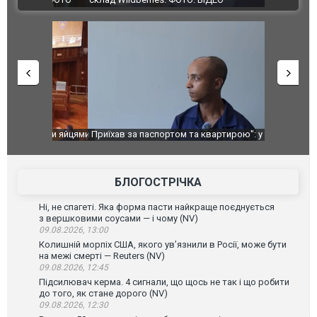
идали яйцями
Приїхав за паспортом та квартирою": у полон
Одесу накр
до українських військових потрапив тезка
ураганним 
зіркового футболіста Мохамеда Салаха
БЛОГОСТРІЧКА
Ні, не спагеті. Яка форма пасти найкраще поєднується
з вершковими соусами — і чому (NV)
09.08.2026, 13:00
Колишній морпіх США, якого ув’язнили в Росії, може бути
на межі смерті — Reuters (NV)
09.08.2026, 12:45
Підсилювач керма. 4 сигнали, що щось не так і що робити
до того, як стане дорого (NV)
09.08.2026, 12:30