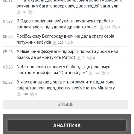
08:12
влучання у багатоповерхівку, двоє людей загинули
76
0
В Одесі пролунали вибухи та почалися перебої зі
07:29
світлом: місто під ударом дронів та ракет
144
0
Російському Бєлгороду вночі не дала спати серія
06:33
потужних вибухів
126
0
У Німеччині фіксували підозрілі польоти дронів над
05:25
базою, де ремонтують Patriot
74
0
Netflix поселив людину у білборді, що рекламує
03:28
фантастичний фільм "Останній дім"
174
0
У яких випадках доведеться замінити радянське
02:22
свідоцтво про народження: роз'яснення Мін'юсту
348
0
БІЛЬШЕ
АНАЛІТИКА