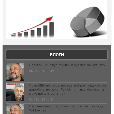
БЛОГИ
Надія лише на культ жінки в українській культурі
06.08.2026 08:49
Чому США не готові передати Україні ліцензію на
виробництво ракет Patriot: політика, безпека та
можливі альтернативи
03.08.2026 20:24
Перспектива: ЗСУ добомблять і всі інші склади
Wildberries