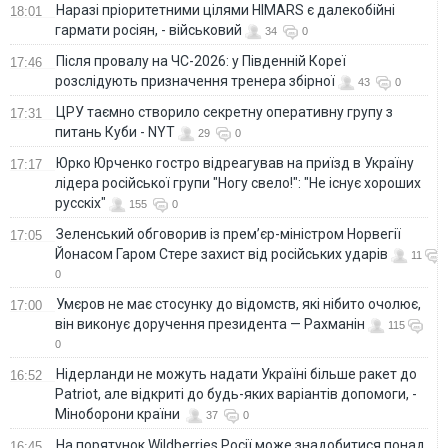
Наразі пріоритетними цілями HIMARS є далекобійні
18:01
гармати росіян, - військовий
34
0
Після провалу на ЧС-2026: у Південній Кореї
17:46
розслідують призначення тренера збірної
43
0
ЦРУ таємно створило секретну оперативну групу з
17:31
питань Куби - NYT
29
0
Юрко Юрченко гостро відреагував на приїзд в Україну
17:17
лідера російської групи "Ногу свело!": "Не існує хороших
русскіх"
155
0
Зеленський обговорив із прем’єр-міністром Норвегії
17:05
Йонасом Гаром Стере захист від російських ударів
11
0
Умєров не має стосунку до відомств, які нібито очолює,
17:00
він виконує доручення президента — Рахманін
115
0
Нідерланди не можуть надати Україні більше ракет до
16:52
Patriot, але відкриті до будь-яких варіантів допомоги, -
Міноборони країни
37
0
На порятунок Wildberries Росії може знадобитися понад
16:45