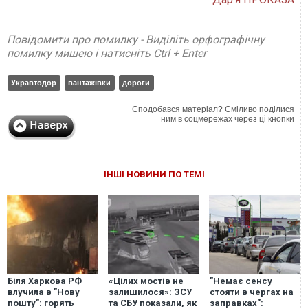
Повідомити про помилку - Виділіть орфографічну
помилку мишею і натисніть Ctrl + Enter
Укравтодор
вантажівки
дороги
Сподобався матеріал? Сміливо поділися
ним в соцмережах через ці кнопки
ІНШІ НОВИНИ ПО ТЕМІ
Біля Харкова РФ
«Цілих мостів не
"Немає сенсу
влучила в "Нову
залишилося»: ЗСУ
стояти в чергах на
пошту": горять
та СБУ показали, як
заправках":