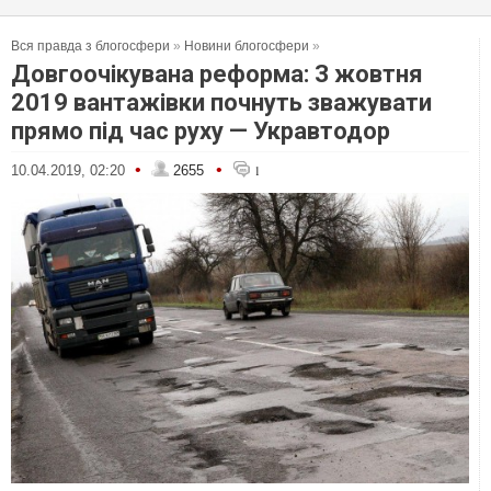
Вся правда з блогосфери
»
Новини блогосфери
»
Довгоочікувана реформа: З жовтня
2019 вантажівки почнуть зважувати
прямо під час руху — Укравтодор
•
•
10.04.2019, 02:20
2655
1