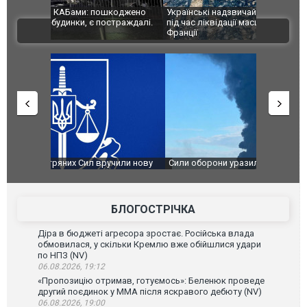
шкоджено
Українські надзвичайники врятували козуленя
СБУ за спр
траждалі.
під час ліквідації масштабної лісової пожежі у
Болгарії з
ВІДЕО
Франції
ФОТО
чили нову
Сили оборони уразили Ярославський НПЗ:
Неймар вла
губернатор регіону заявив про наймасштабнішу
"Сантоса".
атаку. ВІДЕО
БЛОГОСТРІЧКА
Діра в бюджеті агресора зростає. Російська влада
обмовилася, у скільки Кремлю вже обійшлися удари
по НПЗ (NV)
06.08.2026, 19:12
«Пропозицію отримав, готуємось»: Беленюк проведе
другий поєдинок у ММА після яскравого дебюту (NV)
06.08.2026, 19:00