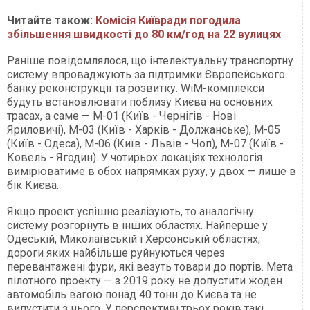
Читайте також:
Комісія Київради погодила
збільшення швидкості до 80 км/год на 22 вулицях
Раніше повідомлялося, що інтелектуальну транспортну
систему впроваджують за підтримки Європейського
банку реконструкції та розвитку. WiM-комплекси
будуть встановлювати поблизу Києва на основних
трасах, а саме — М-01 (Київ - Чернігів - Нові
Яриловичі), М-03 (Київ - Харків - Должанське), М-05
(Київ - Одеса), М-06 (Київ - Львів - Чоп), М-07 (Київ -
Ковель - Ягодин). У чотирьох локаціях технологія
вимірюватиме в обох напрямках руху, у двох — лише в
бік Києва.
Якщо проект успішно реалізують, то аналогічну
систему розгорнуть в інших областях. Найперше у
Одеській, Миколаївській і Херсонській областях,
дороги яких найбільше руйнуються через
перевантажені фури, які везуть товари до портів. Мета
пілотного проекту — з 2019 року не допустити жоден
автомобіль вагою понад 40 тонн до Києва та не
випустити з нього. У перспективі трьох років такі