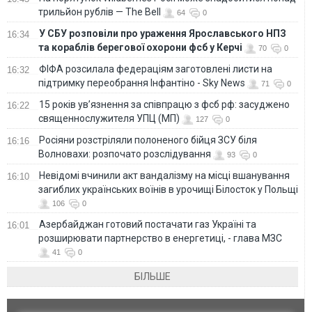
трильйон рублів — The Bell
64
0
У СБУ розповіли про ураження Ярославського НПЗ
16:34
та кораблів берегової охорони фсб у Керчі
70
0
ФІФА розсилала федераціям заготовлені листи на
16:32
підтримку переобрання Інфантіно - Sky News
71
0
15 років ув’язнення за співпрацю з фсб рф: засуджено
16:22
священнослужителя УПЦ (МП)
127
0
Росіяни розстріляли полоненого бійця ЗСУ біля
16:16
Волновахи: розпочато розслідування
93
0
Невідомі вчинили акт вандалізму на місці вшанування
16:10
загиблих українських воїнів в урочищі Білосток у Польщі
106
0
Азербайджан готовий постачати газ Україні та
16:01
розширювати партнерство в енергетиці, - глава МЗС
41
0
БІЛЬШЕ