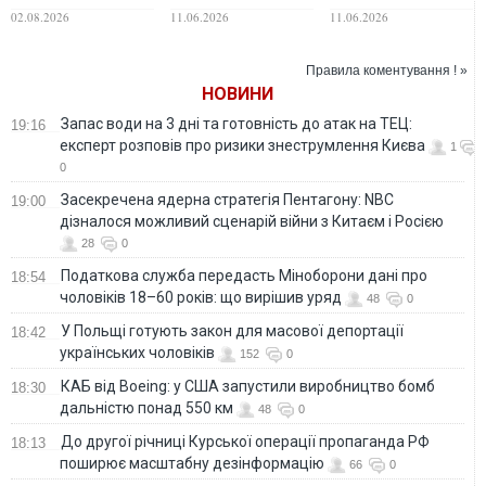
контейнери,
був уражений
окупанти визнали,
02.08.2026
11.06.2026
11.06.2026
вантажівки та
ключовий
що вантажівки з
обладнання
логістичний шлях
пальним не доїхали
окупантів у
до Криму через
Правила коментування ! »
Армянську
удари України
НОВИНИ
Запас води на 3 дні та готовність до атак на ТЕЦ:
19:16
експерт розповів про ризики знеструмлення Києва
1
0
Засекречена ядерна стратегія Пентагону: NBC
19:00
дізналося можливий сценарій війни з Китаєм і Росією
28
0
Податкова служба передасть Міноборони дані про
18:54
чоловіків 18–60 років: що вирішив уряд
48
0
У Польщі готують закон для масової депортації
18:42
українських чоловіків
152
0
КАБ від Boeing: у США запустили виробництво бомб
18:30
дальністю понад 550 км
48
0
До другої річниці Курської операції пропаганда РФ
18:13
поширює масштабну дезінформацію
66
0