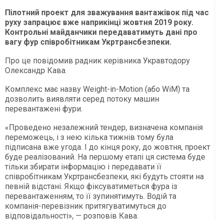
Пілотний проект для зважування вантажівок під час
руху запрацює вже наприкінці жовтня 2019 року.
Контрольні майданчики передаватимуть дані про
вагу фур співробітникам Укртрансбезпеки.
Про це повідомив радник керівника Укравтодору
Олександр Кава.
Комплекс має назву Weight-in-Motion (або WiM) та
дозволить виявляти серед потоку машин
перевантажені фури.
«Проведено незалежний тендер, визначена компанія
переможець, і з нею кілька тижнів тому була
підписана вже угода. І до кінця року, до жовтня, проект
буде реалізований. На першому етапі ця система буде
тільки збирати інформацію і передавати її
співробітникам Укртрансбезпеки, які будуть стояти на
певній відстані. Якщо фіксуватиметься фура із
перевантаженням, то її зупинятимуть. Водій та
компанія-перевізник притягуватимуться до
відповідальності», — розповів Кава.