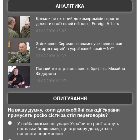
АНАЛІТИКА
Кремль не готовий до компромісів і прагне
досягти своїх цілей війною, - Foreign Affairs
03.08.2026 13:02
Звільнення Сирського знаменує кінець епохи
"старої гвардії" в українській армії — NYT
23.07.2026 10:32
Повний текст резонансного брифінга Михайла
Федорова
18.07.2026 09:27
ОПИТУВАННЯ
На вашу думку, коли далекобійні санкції України
примусять росію сісти за стіл переговорів?
У найближчі місяці удари України по росії стануть
настільки болючими, що агресору доведеться
поновити перемовини