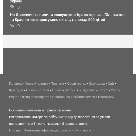
Україні
0
На Донеччині посилили евакуацію: з Краматорська, Біленького
та Красноторки примусово вивезуть понад 500 дітей
0
Головна
•
Головні новини
•
Політика
•
Суспільство
•
Економіка
беспроводной
•
Світ
•
Культура
•
Наука
•
Історія
•
Освіта
•
Авто
•
IT
•
Здоров'я
интернет
•
Спорт
•
Фото
•
Відео
•
Огляд блогосфери
•
Блоголента
•
Рейтинг блогів
киев
•
Блогожаби
и
Всі новини належать їх правовласникам.
область
Використання матеріалів сайту
uainfo.org
дозволяється за умови
wimax
посилання (для інтернет-видань - гіперпосилання).
интернет
Про нас
.
Контактна інформація
.
uainfo.org@gmail.com
в