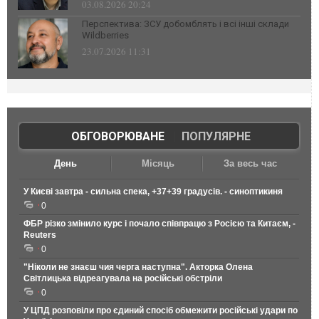
03.08.2026 20:24
Перспектива: ЗСУ добомблять і всі інші склади
Wildberries
23.07.2026 11:31
ОБГОВОРЮВАНЕ
|
ПОПУЛЯРНЕ
День
Місяць
За весь час
У Києві завтра - сильна спека, +37+39 градусів. - синоптикиня
0
ФБР різко змінило курс і почало співпрацю з Росією та Китаєм, -
Reuters
0
"Ніколи не знаєш чия черга наступна". Акторка Олена
Світлицька відреагувала на російські обстріли
0
У ЦПД розповіли про єдиний спосіб обмежити російські удари по