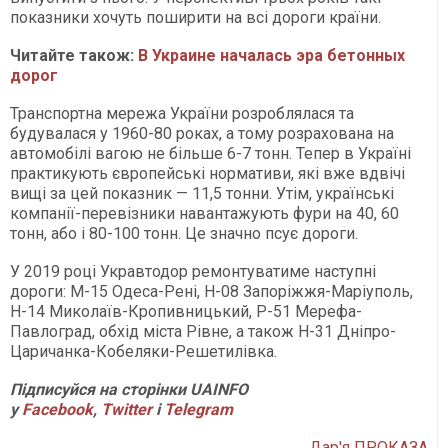
показники хочуть поширити на всі дороги країни.
Читайте також:
В Украине началась эра бетонных
дорог
Транспортна мережа України розроблялася та
будувалася у 1960-80 роках, а тому розрахована на
автомобілі вагою не більше 6-7 тонн. Тепер в Україні
практикують європейські нормативи, які вже вдвічі
вищі за цей показник — 11,5 тонни. Утім, українські
компанії-перевізники навантажують фури на 40, 60
тонн, або і 80-100 тонн. Це значно псує дороги.
У 2019 році Укравтодор ремонтуватиме наступні
дороги: М-15 Одеса-Рені, Н-08 Запоріжжя-Маріуполь,
Н-14 Миколаїв-Кропивницький, Р-51 Мерефа-
Павлоград, обхід міста Рівне, а також Н-31 Дніпро-
Царичанка-Кобеляки-Решетилівка.
Підписуйся на сторінки UAINFO
у
Facebook
,
Twitter
і
Telegram
Дар'я ПРОКАЗА