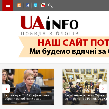
Експослу в США Стефанішиній
Трамп не передасть Україні
обрали запобіжний захід
сотні ракет до Patriot, бо у С
...