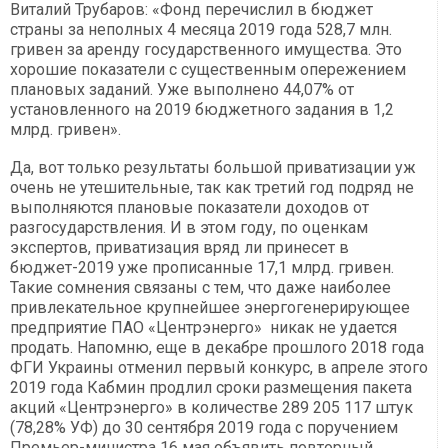
Виталий Трубаров: «Фонд перечислил в бюджет
страны за неполных 4 месяца 2019 года 528,7 млн.
гривен за аренду государственного имущества. Это
хорошие показатели с существенным опережением
плановых заданий. Уже выполнено 44,07% от
установленного на 2019 бюджетного задания в 1,2
млрд. гривен».
Да, вот только результаты большой приватизации уж
очень не утешительные, так как третий год подряд не
выполняются плановые показатели доходов от
разгосударствления. И в этом году, по оценкам
экспертов, приватизация вряд ли принесет в
бюджет-2019 уже прописанные 17,1 млрд. гривен.
Такие сомнения связаны с тем, что даже наиболее
привлекательное крупнейшее энергогенерирующее
предприятие ПАО «Центрэнерго» никак не удается
продать. Напомню, еще в декабре прошлого 2018 года
ФГИ Украины отменил первый конкурс, в апреле этого
2019 года Кабмин продлил сроки размещения пакета
акций «Центрэнерго» в количестве 289 205 117 штук
(78,28% УФ) до 30 сентября 2019 года с поручением
Премьер-министра 16 мая объявить повторный