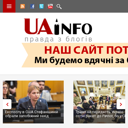
Трамп не передасть Україні
Вибух у ресторані в Моск
сотні ракет до Patriot, бо у США
ціллю був головком ВКС Р
...
пр...