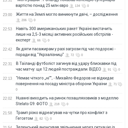
23:31
вартістю понад 25 млн євро
134
0
Життя на Землі могло виникнути двічі, – дослідження
23:00
206
0
Навіть 300 американських ракет Україні вистачить
22:53
лише на 2,5-3 місяці активних російських обстрілів -
експерт
66
0
Як діяти пасажирам у разі загрози під час подорожі -
22:42
поради від "Укрзалізниці"
72
0
В Таїланді футболіст загинув від удару блискавки під
22:31
час матчу: ще 12 людей постраждали. ВІДЕО
91
0
"Немає чіткого „ні“", - Михайло Федоров не відкидає
22:13
повернення на посаду міністра оборони України
71
0
Huawei виходить на ринок позашляховиків з моделлю
22:02
Stelato G9. ФОТО
218
0
Трамп різко відреагував на чутки про конфлікт з
21:58
Гегсетом
82
0
Зеленський анонсував звільнення через ситуацію із
21:54