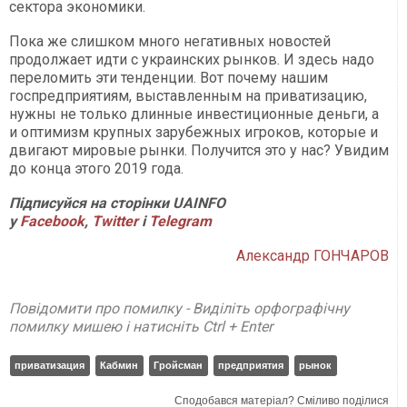
сектора экономики.
Пока же слишком много негативных новостей
продолжает идти с украинских рынков. И здесь надо
переломить эти тенденции. Вот почему нашим
госпредприятиям, выставленным на приватизацию,
нужны не только длинные инвестиционные деньги, а
и оптимизм крупных зарубежных игроков, которые и
двигают мировые рынки. Получится это у нас? Увидим
до конца этого 2019 года.
Підписуйся на сторінки UAINFO
у
Facebook
,
Twitter
і
Telegram
Александр ГОНЧАРОВ
Повідомити про помилку - Виділіть орфографічну
помилку мишею і натисніть Ctrl + Enter
приватизация
Кабмин
Гройсман
предприятия
рынок
Сподобався матеріал? Сміливо поділися