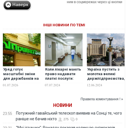
ним в соцмережах через ці кнопки
ІНШІ НОВИНИ ПО ТЕМІ
Уряд готує
Коли лікарні мають
Україна пустить з
масштабні зміни
право надавати
молотка великі
для держбанків на
платні послуги:
держпідприємства,
вимогу МВФ
постанова Кабміну
щоб "залатати
01.07.2026
07.07.2024
12.06.2024
дірки" у бюджеті, –
NYT
Правила коментування ! »
НОВИНИ
Потужний гавайський телескоп виявив на Сонці те, чого
23:55
раніше не бачив ніхто
275
0
"Мої іграшки": Роналду показав колекцію суперкарів