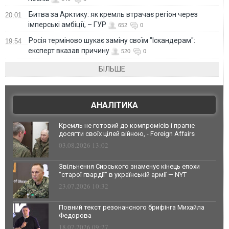
Битва за Арктику: як кремль втрачає регіон через
20:01
імперські амбіції, – ГУР
652
0
Росія терміново шукає заміну своїм "Іскандерам":
19:54
експерт вказав причину
520
0
БІЛЬШЕ
АНАЛІТИКА
Кремль не готовий до компромісів і прагне
досягти своїх цілей війною, - Foreign Affairs
03.08.2026 13:02
Звільнення Сирського знаменує кінець епохи
"старої гвардії" в українській армії — NYT
23.07.2026 10:32
Повний текст резонансного брифінга Михайла
Федорова
18.07.2026 09:27