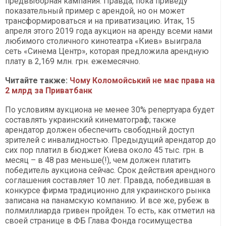
предвыборная кампания. Правда, пока приведу
показательный пример с арендой, но он может
трансформироваться и на приватизацию. Итак, 15
апреля этого 2019 года аукцион на аренду всеми нами
любимого столичного кинотеатра «Киев» выиграла
сеть «Синема Центр», которая предложила арендную
плату в 2,169 млн. грн. ежемесячно.
Читайте также:
Чому Коломойський не має права на
2 млрд за Приватбанк
По условиям аукциона не менее 30% репертуара будет
составлять украинский кинематограф; также
арендатор должен обеспечить свободный доступ
зрителей с инвалидностью. Предыдущий арендатор до
сих пор платил в бюджет Киева около 45 тыс. грн. в
месяц – в 48 раз меньше(!), чем должен платить
победитель аукциона сейчас. Срок действия арендного
соглашения составляет 10 лет. Правда, победившая в
конкурсе фирма традиционно для украинского рынка
записана на панамскую компанию. И все же, рубеж в
полмиллиарда гривен пройден. То есть, как отметил на
своей странице в ФБ Глава Фонда госимущества