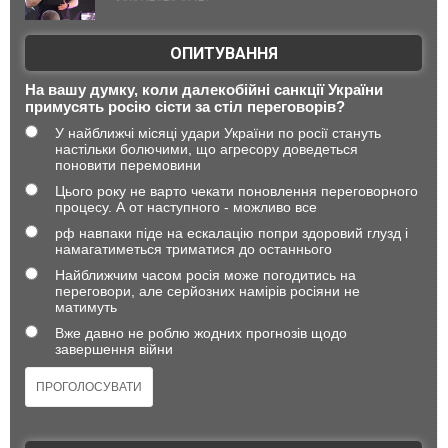
ОПИТУВАННЯ
На вашу думку, коли далекобійні санкції України
примусять росію сісти за стіл переговорів?
У найближчі місяці удари України по росії стануть
настільки болючими, що агресору доведеться
поновити перемовини
Цього року не варто чекати поновлення переговорного
процесу. А от наступного - можливо все
рф навпаки піде на ескалацію попри здоровий глузд і
намагатиметься триматися до останнього
Найближчим часом росія може погодитись на
переговори, але серйозних намірів росіяни не
матимуть
Вже давно не роблю жодних прогнозів щодо
завершення війни