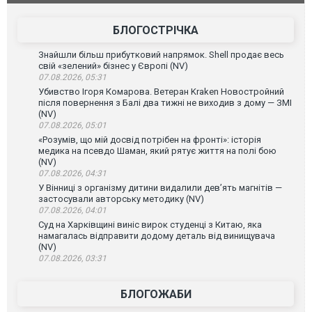
атаку. ВІДЕО
БЛОГОСТРІЧКА
Знайшли більш прибутковий напрямок. Shell продає весь
свій «зелений» бізнес у Європі (NV)
07.08.2026, 05:31
Убивство Ігоря Комарова. Ветеран Kraken Новостройний
після повернення з Балі два тижні не виходив з дому — ЗМІ
(NV)
07.08.2026, 05:01
«Розумів, що мій досвід потрібен на фронті»: історія
медика на псевдо Шаман, який рятує життя на полі бою
(NV)
07.08.2026, 04:31
У Вінниці з організму дитини видалили дев’ять магнітів —
застосували авторську методику (NV)
07.08.2026, 04:01
Суд на Харківщині виніс вирок студенці з Китаю, яка
намагалась відправити додому деталь від винищувача
(NV)
07.08.2026, 03:31
БЛОГОЖАБИ