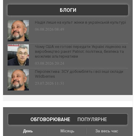
БЛОГИ
Надія лише на культ жінки в українській культурі
06.08.2026 08:49
Чому США не готові передати Україні ліцензію на
виробництво ракет Patriot: політика, безпека та
можливі альтернативи
03.08.2026 20:24
Перспектива: ЗСУ добомблять і всі інші склади
Wildberries
23.07.2026 11:31
ОБГОВОРЮВАНЕ
|
ПОПУЛЯРНЕ
День
Місяць
За весь час