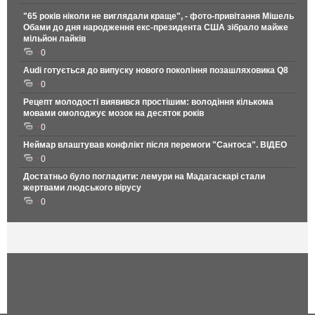
"65 років ніколи не виглядали краще", - фото-привітання Мішель
Обами до дня народження екс-президента США зібрало майже
мільйон лайків
0
Audi готується до випуску нового покоління позашляховика Q8
0
Рецепт молодості виявився простішим: володіння кількома
мовами омолоджує мозок на десяток років
0
Неймар влаштував конфлікт після перемоги "Сантоса". ВІДЕО
0
Достатньо було погладити: лемури на Мадагаскарі стали
жертвами людського вірусу
0