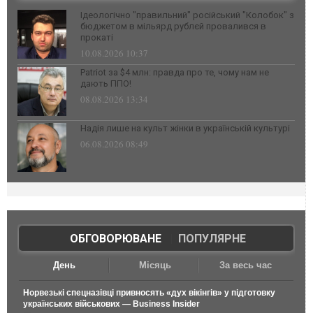
Ідеологічно "правильний" російський "Колобок" з
бюджетом в мільярд рублєй провалився в
прокаті
10.08.2026 10:37
Patriot за $4 млн: правда про те, чому нам не
дають ППО!
08.08.2026 13:34
Надія лише на культ жінки в українській культурі
06.08.2026 08:49
ОБГОВОРЮВАНЕ
|
ПОПУЛЯРНЕ
День
Місяць
За весь час
Норвезькі спецназівці привносять «дух вікінгів» у підготовку
українських військових — Business Insider