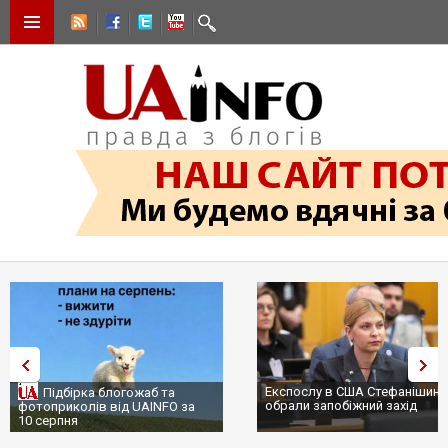
Експослу в США Стефанішині
Підбірка блогожаб та
обрали запобіжний захід
фотоприколів від UAINFO за
10 серпня