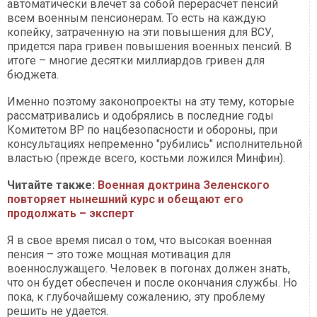
автоматически влечет за собой перерасчет пенсий
всем военным пенсионерам. То есть на каждую
копейку, затраченную на эти повышения для ВСУ,
придется пара гривен повышения военных пенсий. В
итоге – многие десятки миллиардов гривен для
бюджета.
Именно поэтому законопроекты на эту тему, которые
рассматривались и одобрялись в последние годы
Комитетом ВР по нацбезопасности и обороны, при
консультациях непременно "рубились" исполнительной
властью (прежде всего, костьми ложился Минфин).
Читайте также:
Военная доктрина Зеленского
повторяет нынешний курс и обещают его
продолжать – эксперт
Я в свое время писал о том, что высокая военная
пенсия – это тоже мощная мотивация для
военнослужащего. Человек в погонах должен знать,
что он будет обеспечен и после окончания службы. Но
пока, к глубочайшему сожалению, эту проблему
решить не удается.