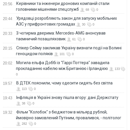
Керівники та інженери дронових компаній стали
20:56
головними мішенями спецслужб
68
0
Урядовці розробляють закон для запуску мобільних
20:44
АЗС у прифронтових громадах
30
0
З чотирма дверима: Mercedes-AMG анонсував
20:33
таємничий позашляховик
61
0
Спікер Сейму закликав Україну визнати події на Волині
20:15
геноцидом поляків
101
0
Могила ельфа Доббі із "Гаррі Поттера" завадила
20:02
прокладанню кабелю між Британією і Ірландією
133
0
В ДТЕК пояснили, чому одесити сидять без світла
19:57
113
0
Інфляція в Україні знову пішла вгору: дані Держстату
19:43
38
0
Фільм "Колобок" з бюджетом в мільярд рублєй,
19:32
ймовірно замовлений Путіним, провалився, - політолог
282
0