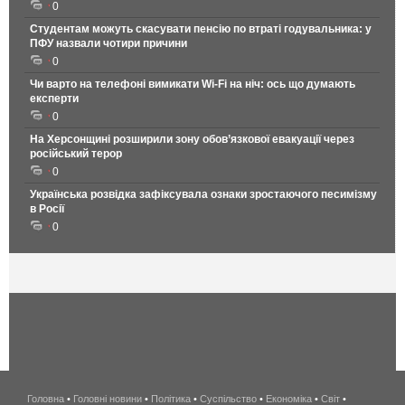
0
Студентам можуть скасувати пенсію по втраті годувальника: у
ПФУ назвали чотири причини
0
Чи варто на телефонi вимикати Wi-Fi на ніч: ось що думають
експерти
0
На Херсонщині розширили зону обов’язкової евакуації через
російський терор
0
Українська розвідка зафіксувала ознаки зростаючого песимізму
в Росії
0
Головна
•
Головні новини
•
Політика
•
Суспільство
•
Економіка
беспроводной
•
Світ
•