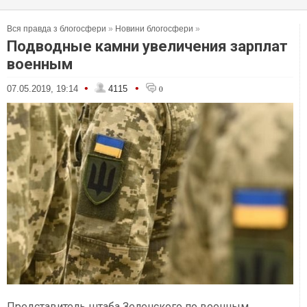
Вся правда з блогосфери
»
Новини блогосфери
»
Подводные камни увеличения зарплат
военным
•
•
07.05.2019, 19:14
4115
0
Представитель штаба Зеленского по военным