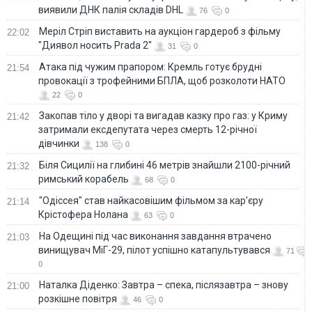
виявили ДНК палія складів DHL
76
0
Меріл Стріп виставить на аукціон гардероб з фільму
22:02
"Диявол носить Prada 2"
31
0
Атака під чужим прапором: Кремль готує брудні
21:54
провокації з трофейними БПЛА, щоб розколоти НАТО
22
0
Закопав тіло у дворі та вигадав казку про газ: у Криму
21:42
затримали ексдепутата через смерть 12-річної
дівчинки
138
0
Біля Сицилії на глибині 46 метрів знайшли 2100-річний
21:32
римський корабель
68
0
"Одіссея" став найкасовішим фільмом за кар'єру
21:14
Крістофера Нолана
63
0
На Одещині під час виконання завдання втрачено
21:03
винищувач МіГ-29, пілот успішно катапультувався
71
0
Наталка Діденко: Завтра – спека, післязавтра – знову
21:00
розкішне повітря
46
0