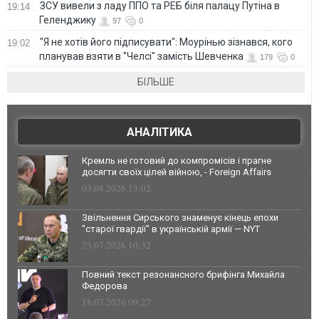
ЗСУ вивели з ладу ППО та РЕБ біля палацу Путіна в
19:14
Геленджику
97
0
"Я не хотів його підписувати": Моурінью зізнався, кого
19:02
планував взяти в "Челсі" замість Шевченка
179
0
БІЛЬШЕ
АНАЛІТИКА
Кремль не готовий до компромісів і прагне
досягти своїх цілей війною, - Foreign Affairs
03.08.2026 13:02
Звільнення Сирського знаменує кінець епохи
"старої гвардії" в українській армії — NYT
23.07.2026 10:32
Повний текст резонансного брифінга Михайла
Федорова
18.07.2026 09:27