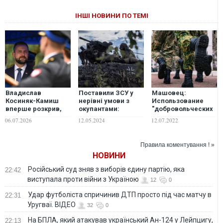
ІНШІ НОВИНИ ПО ТЕМІ
Владислав
Поставили ЗСУ у
Машовец:
Косиняк-Камиш
нерівні умови з
Использование
вперше розкрив,
окупантами:
"добровольческих
скільки Польща
шокуюча заява про
национальных
06.07.2026
12.05.2024
12.07.2022
витратила на
військову
батальонов" может
військову
(не)допомогу
закончиться
допомогу Україні
Німеччини
достаточно
Правила коментування ! »
плачевно для
НОВИНИ
российского
военного
Російський суд зняв з виборів єдину партію, яка
22:42
командования
виступала проти війни з Україною
12
0
Удар футболіста спричинив ДТП просто під час матчу в
22:31
Уругваї. ВІДЕО
32
0
На БПЛА, який атакував український Ан-124 у Лейпцигу,
22:13