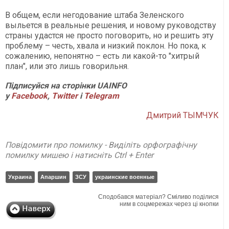
В общем, если негодование штаба Зеленского
выльется в реальные решения, и новому руководству
страны удастся не просто поговорить, но и решить эту
проблему – честь, хвала и низкий поклон. Но пока, к
сожалению, непонятно – есть ли какой-то "хитрый
план", или это лишь говорильня.
Підписуйся на сторінки UAINFO
у
Facebook
,
Twitter
і
Telegram
Дмитрий ТЫМЧУК
Повідомити про помилку - Виділіть орфографічну
помилку мишею і натисніть Ctrl + Enter
Украина
Апаршин
ЗСУ
украинские военные
Сподобався матеріал? Сміливо поділися
ним в соцмережах через ці кнопки