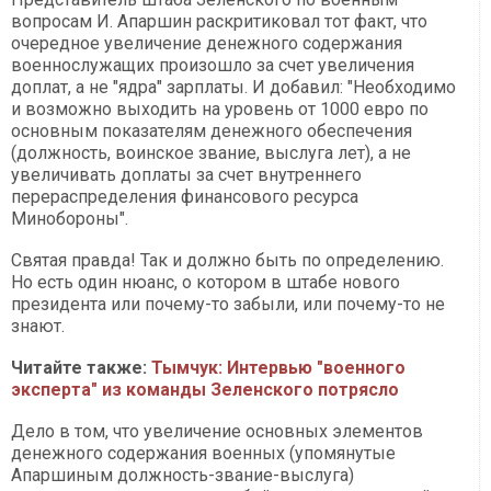
вопросам И. Апаршин раскритиковал тот факт, что
очередное увеличение денежного содержания
военнослужащих произошло за счет увеличения
доплат, а не "ядра" зарплаты. И добавил: "Необходимо
и возможно выходить на уровень от 1000 евро по
основным показателям денежного обеспечения
(должность, воинское звание, выслуга лет), а не
увеличивать доплаты за счет внутреннего
перераспределения финансового ресурса
Минобороны".
Святая правда! Так и должно быть по определению.
Но есть один нюанс, о котором в штабе нового
президента или почему-то забыли, или почему-то не
знают.
Читайте также:
Тымчук: Интервью "военного
эксперта" из команды Зеленского потрясло
Дело в том, что увеличение основных элементов
денежного содержания военных (упомянутые
Апаршиным должность-звание-выслуга)