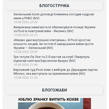
БЛОГОСТРІЧКА
Зеленський після доповіді Клименка погодив кадрові
зміни у РНБО (NV)
10.08.2026, 22:24
Американці намагаються збалансувати позиції України
та Росії в повітряній війні - Фесенко (NV)
10.08.2026, 22:12
«Маємо дані внутрішніх опитувань». В Росії зростає
кількість людей, які хотіли б завершення війни проти
України — Зеленський (NV)
10.08.2026, 22:00
Три титули Ла Ліги та 213 матчів за клуб: Ліверпуль
підписав капітана Барселони Араухо (NV)
10.08.2026, 21:48
Верховний суд Росії зняв з виборів до Держдуми партію
Яблоко, яка виступала за припинення війни (NV)
10.08.2026, 21:36
БЛОГОЖАБИ