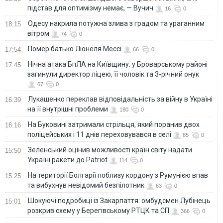
підстав для оптимізму немає, — Вучич
16
0
Одесу накрила потужна злива з градом та ураганним
18:15
вітром
74
0
Помер батько Ліонеля Мессі
17:54
66
0
Нічна атака БпЛА на Київщину: у Броварському районі
17:45
загинули директор ліцею, її чоловік та 3-річний онук
67
0
Лукашенко переклав відповідальність за війну в Україні
16:39
на її внутрішні проблеми
180
0
На Буковині затримали стрільця, який поранив двох
16:16
поліцейських і 11 днів переховувався в селі
85
0
Зеленський оцінив можливості країн світу надати
15:50
Україні ракети до Patriot
114
0
На території Болгарії поблизу кордону з Румунією впав
15:25
та вибухнув невідомий безпілотник
63
0
Шокуючі подробиці із Закарпаття: омбудсмен Лубінець
15:01
розкрив схему у Берегівському РТЦК та СП
366
0