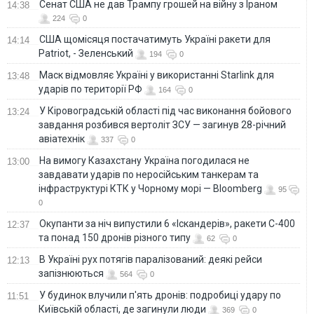
Сенат США не дав Трампу грошей на війну з Іраном
14:38
224
0
США щомісяця постачатимуть Україні ракети для
14:14
Patriot, - Зеленський
194
0
Маск відмовляє Україні у використанні Starlink для
13:48
ударів по території РФ
164
0
У Кіровоградській області під час виконання бойового
13:24
завдання розбився вертоліт ЗСУ — загинув 28-річний
авіатехнік
337
0
На вимогу Казахстану Україна погодилася не
13:00
завдавати ударів по неросійським танкерам та
інфраструктурі КТК у Чорному морі — Bloomberg
95
0
Окупанти за ніч випустили 6 «Іскандерів», ракети С-400
12:37
та понад 150 дронів різного типу
62
0
В Україні рух потягів паралізований: деякі рейси
12:13
запізнюються
564
0
У будинок влучили п'ять дронів: подробиці удару по
11:51
Київській області, де загинули люди
369
0