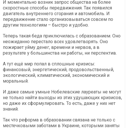
И моментально возник запрос общества на более
скоростные способы передвижения. Так появился
двигатель внутреннего сгорания и автомобиль. И
передвижение стало организовываться совсем по
другим технологиям – быстро и удобно.
Теперь такая беда приключилась с образованием. Оно
неожиданно перестало всех удовлетворять. Оно
пожирает уйму денег, времени и нервов, а в
результате у большинства ни работы, ни перспектив.
А тут ещё мир попал в сплошные кризисы:
финансовый, энергетический, продовольственный,
экологический, климатический, экономический и
моральный.
И даже самые умные Нобелевские лауреаты не могут
не только найти выходы из этих удушающих кризисов,
но даже их сформулировать. То есть, даже у них нет
знаний.
Так что реформа в образовании связана не только с
местечковыми заботами в Украине, которыми заняты