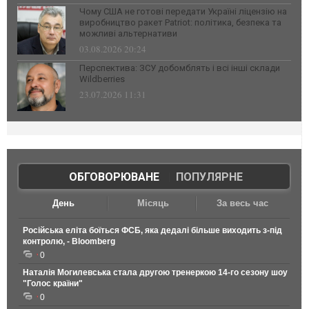
Чому США не готові передати Україні ліцензію на
виробництво ракет Patriot: політика, безпека та
можливі альтернативи
03.08.2026 20:24
Перспектива: ЗСУ добомблять і всі інші склади
Wildberries
23.07.2026 11:31
ОБГОВОРЮВАНЕ
|
ПОПУЛЯРНЕ
День
Місяць
За весь час
Російська еліта боїться ФСБ, яка дедалі більше виходить з-під
контролю, - Bloomberg
0
Наталія Могилевська стала другою тренеркою 14-го сезону шоу
"Голос країни"
0