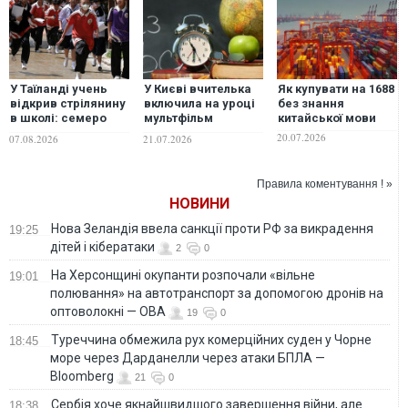
У Таїланді учень
У Києві вчителька
Як купувати на 1688
відкрив стрілянину
включила на уроці
без знання
в школі: семеро
мультфільм
китайської мови
загиблих, 15
російською мовою:
20.07.2026
07.08.2026
21.07.2026
поранених
як її покарали
Правила коментування ! »
НОВИНИ
Нова Зеландія ввела санкції проти РФ за викрадення
19:25
дітей і кібератаки
2
0
На Херсонщині окупанти розпочали «вільне
19:01
полювання» на автотранспорт за допомогою дронів на
оптоволокні — ОВА
19
0
Туреччина обмежила рух комерційних суден у Чорне
18:45
море через Дарданелли через атаки БПЛА —
Bloomberg
21
0
Сербія хоче якнайшвидшого завершення війни, але
18:38