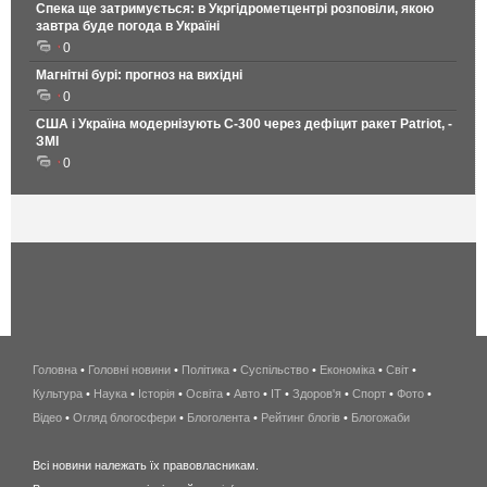
Спека ще затримується: в Укргідрометцентрі розповіли, якою
завтра буде погода в Україні
0
Магнітні бурі: прогноз на вихідні
0
США і Україна модернізують С-300 через дефіцит ракет Patriot, -
ЗМІ
0
Головна
•
Головні новини
•
Політика
•
Суспільство
•
Економіка
беспроводной
•
Світ
•
Культура
•
Наука
•
Історія
•
Освіта
•
Авто
•
IT
•
Здоров'я
интернет
•
Спорт
•
Фото
•
Відео
•
Огляд блогосфери
•
Блоголента
•
Рейтинг блогів
киев
•
Блогожаби
и
Всі новини належать їх правовласникам.
область