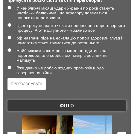
примусять росію сісти за стіл переговорів?
У найближчі місяці удари України по росії стануть
настільки болючими, що агресору доведеться
поновити перемовини
Цього року не варто чекати поновлення переговорного
процесу. А от наступного - можливо все
рф навпаки піде на ескалацію попри здоровий глузд і
намагатиметься триматися до останнього
Найближчим часом росія може погодитись на
переговори, але серйозних намірів росіяни не
матимуть
Вже давно не роблю жодних прогнозів щодо
завершення війни
ФОТО