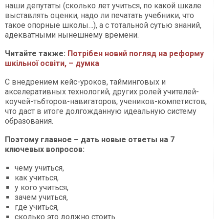
наши депутаты (сколько лет учиться, по какой шкале
выставлять оценки, надо ли печатать учебники, что
такое опорные школы…), а с тотальной сутью знаний,
адекватными нынешнему времени.
Читайте также:
Потрібен новий погляд на реформу
шкільної освіти, – думка
С внедрением кейс-уроков, тайминговых и
акселеративных технологий, других ролей учителей-
коучей-тьбторов-навигаторов, учеников-компетистов,
что даст в итоге долгожданную идеальную систему
образования.
Поэтому главное – дать новые ответы на 7
ключевых вопросов:
чему учиться,
как учиться,
у кого учиться,
зачем учиться,
где учиться,
сколько это должно стоить