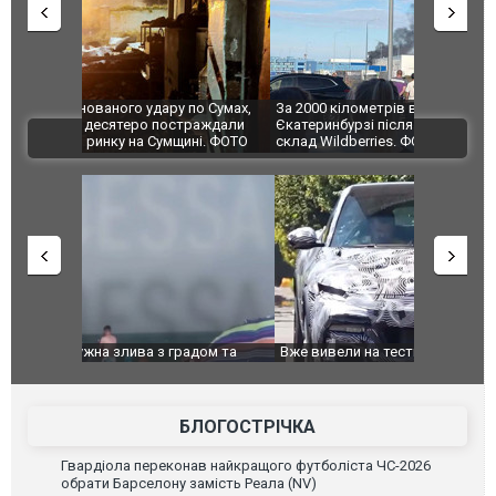
по Сумах,
За 2000 кілометрів від кордону з Україною: в
"Мої іграш
траждали
Єкатеринбурзі після атаки дронів загорівся
суперкарів
ВІДЕО
ині. ФОТО
склад Wildberries. ФОТО. ВІДЕО
дом та
Вже вивели на тести: Ferrari готує оновлення
Вийшов тре
позашляховика Purosangue. ВІДЕО
фільму "Аф
БЛОГОСТРІЧКА
Гвардіола переконав найкращого футболіста ЧС-2026
обрати Барселону замість Реала (NV)