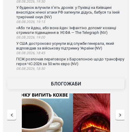
08.08.2026, 19:30
У будинок влучили п’ять дронів: у Пухівці на Київщині
внаслідок нічної атаки РФ загинули дідусь, бабуся та їхній
трирічний онук (NV)
08.08.2026, 19:15
«Або ти йдеш, або вона йде»: Інфантіно допоміг коханці
отримати підвищення в УЄФА — The Telegraph (NV)
08.08.2026, 19:00
У США достроково усунули від служби генерала, який
відповідав за військову підтримку України (NV)
08.08.2026, 18:45
ПСЖ розпочав переговори з Барселоною щодо трансферу
героя ЧС-2026 за 50 млн євро (NV)
08.08.2026, 18:30
БЛОГОЖАБИ