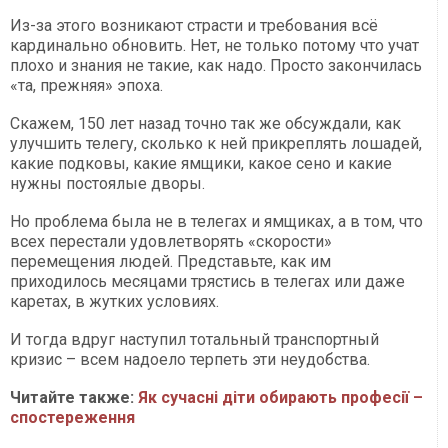
Из-за этого возникают страсти и требования всё
кардинально обновить. Нет, не только потому что учат
плохо и знания не такие, как надо. Просто закончилась
«та, прежняя» эпоха.
Скажем, 150 лет назад точно так же обсуждали, как
улучшить телегу, сколько к ней прикреплять лошадей,
какие подковы, какие ямщики, какое сено и какие
нужны постоялые дворы.
Но проблема была не в телегах и ямщиках, а в том, что
всех перестали удовлетворять «скорости»
перемещения людей. Представьте, как им
приходилось месяцами трястись в телегах или даже
каретах, в жутких условиях.
И тогда вдруг наступил тотальный транспортный
кризис – всем надоело терпеть эти неудобства.
Читайте также:
Як сучасні діти обирають професії –
спостереження