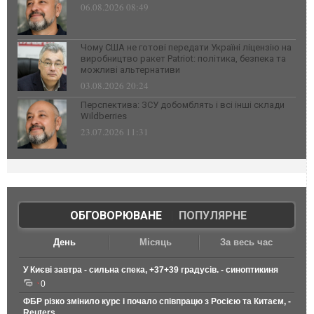
06.08.2026 08:49
Чому США не готові передати Україні ліцензію на
виробництво ракет Patriot: політика, безпека та
можливі альтернативи
03.08.2026 20:24
Перспектива: ЗСУ добомблять і всі інші склади
Wildberries
23.07.2026 11:31
ОБГОВОРЮВАНЕ
|
ПОПУЛЯРНЕ
День
Місяць
За весь час
У Києві завтра - сильна спека, +37+39 градусів. - синоптикиня
0
ФБР різко змінило курс і почало співпрацю з Росією та Китаєм, -
Reuters