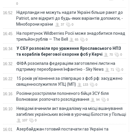
0
Нідерланди не можуть надати Україні більше ракет до
16:52
Patriot, але відкриті до будь-яких варіантів допомоги, -
Міноборони країни
37
0
На порятунок Wildberries Росії може знадобитися понад
16:45
трильйон рублів — The Bell
65
0
У СБУ розповіли про ураження Ярославського НПЗ
16:34
та кораблів берегової охорони фсб у Керчі
70
0
ФІФА розсилала федераціям заготовлені листи на
16:32
підтримку переобрання Інфантіно - Sky News
71
0
15 років ув’язнення за співпрацю з фсб рф: засуджено
16:22
священнослужителя УПЦ (МП)
133
0
Росіяни розстріляли полоненого бійця ЗСУ біля
16:16
Волновахи: розпочато розслідування
94
0
Невідомі вчинили акт вандалізму на місці вшанування
16:10
загиблих українських воїнів в урочищі Білосток у Польщі
107
0
Азербайджан готовий постачати газ Україні та
16:01