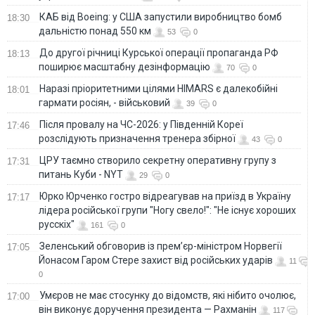
КАБ від Boeing: у США запустили виробництво бомб
18:30
дальністю понад 550 км
53
0
До другої річниці Курської операції пропаганда РФ
18:13
поширює масштабну дезінформацію
70
0
Наразі пріоритетними цілями HIMARS є далекобійні
18:01
гармати росіян, - військовий
39
0
Після провалу на ЧС-2026: у Південній Кореї
17:46
розслідують призначення тренера збірної
43
0
ЦРУ таємно створило секретну оперативну групу з
17:31
питань Куби - NYT
29
0
Юрко Юрченко гостро відреагував на приїзд в Україну
17:17
лідера російської групи "Ногу свело!": "Не існує хороших
русскіх"
161
0
Зеленський обговорив із прем’єр-міністром Норвегії
17:05
Йонасом Гаром Стере захист від російських ударів
11
0
Умєров не має стосунку до відомств, які нібито очолює,
17:00
він виконує доручення президента — Рахманін
117