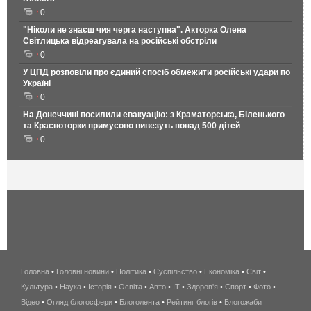
0
"Ніколи не знаєш чия черга наступна". Акторка Олена
Світлицька відреагувала на російські обстріли
0
У ЦПД розповіли про єдиний спосіб обмежити російські удари по
Україні
0
На Донеччині посилили евакуацію: з Краматорська, Біленького
та Красноторки примусово вивезуть понад 500 дітей
0
Головна
•
Головні новини
•
Політика
•
Суспільство
•
Економіка
беспроводной
•
Світ
•
Культура
•
Наука
•
Історія
•
Освіта
•
Авто
•
IT
•
Здоров'я
интернет
•
Спорт
•
Фото
•
Відео
•
Огляд блогосфери
•
Блоголента
•
Рейтинг блогів
киев
•
Блогожаби