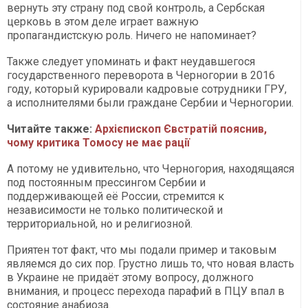
вернуть эту страну под свой контроль, а Сербская
церковь в этом деле играет важную
пропагандистскую роль. Ничего не напоминает?
Также следует упоминать и факт неудавшегося
государственного переворота в Черногории в 2016
году, который курировали кадровые сотрудники ГРУ,
а исполнителями были граждане Сербии и Черногории.
Читайте также:
Архієпископ Євстратій пояснив,
чому критика Томосу не має рації
А потому не удивительно, что Черногория, находящаяся
под постоянным прессингом Сербии и
поддерживающей её России, стремится к
независимости не только политической и
территориальной, но и религиозной.
Приятен тот факт, что мы подали пример и таковым
являемся до сих пор. Грустно лишь то, что новая власть
в Украине не придаёт этому вопросу, должного
внимания, и процесс перехода парафий в ПЦУ впал в
состояние анабиоза.