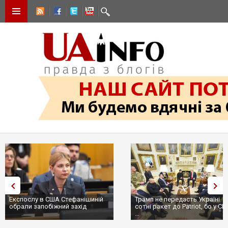
Експослу в США Стефанішиній
Трамп не передасть Україні
обрали запобіжний захід
сотні ракет до Patriot, бо у С
...