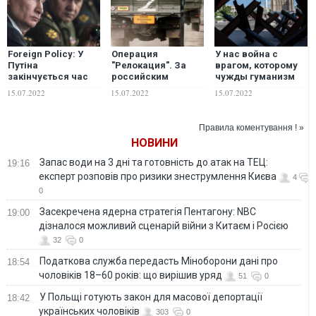
Foreign Policy: У
Операция
У нас война с
Путіна
"Релокация". За
врагом, которому
закінчується час
российским
чужды гуманизм
для війни з
бизнесом придут
или человечность:
15.07.2022
15.07.2022
15.07.2022
Україною
солдаты
к чему Киеву нужно
готовиться уже
сейчас
Правила коментування ! »
НОВИНИ
Запас води на 3 дні та готовність до атак на ТЕЦ:
19:16
експерт розповів про ризики знеструмлення Києва
4
0
Засекречена ядерна стратегія Пентагону: NBC
19:00
дізналося можливий сценарій війни з Китаєм і Росією
32
0
Податкова служба передасть Міноборони дані про
18:54
чоловіків 18–60 років: що вирішив уряд
51
0
У Польщі готують закон для масової депортації
18:42
українських чоловіків
303
0