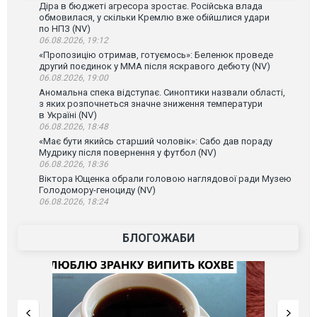
Діра в бюджеті агресора зростає. Російська влада
обмовилася, у скільки Кремлю вже обійшлися удари
по НПЗ (NV)
06.08.2026, 19:12
«Пропозицію отримав, готуємось»: Беленюк проведе
другий поєдинок у ММА після яскравого дебюту (NV)
06.08.2026, 19:00
Аномальна спека відступає. Синоптики назвали області,
з яких розпочнеться значне зниження температури
в Україні (NV)
06.08.2026, 18:48
«Має бути якийсь старший чоловік»: Сабо дав пораду
Мудрику після повернення у футбол (NV)
06.08.2026, 18:36
Віктора Ющенка обрали головою наглядової ради Музею
Голодомору-геноциду (NV)
06.08.2026, 18:24
БЛОГОЖАБИ