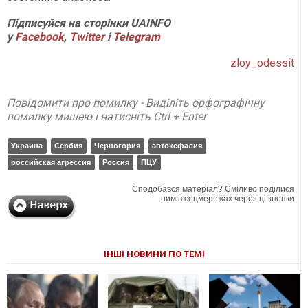
Підписуйся на сторінки UAINFO
у
Facebook
,
Twitter
і
Telegram
zloy_odessit
Повідомити про помилку - Виділіть орфографічну
помилку мишею і натисніть Ctrl + Enter
Украина
Сербия
Черногория
автокефалия
российская агрессия
Россия
ПЦУ
Сподобався матеріал? Сміливо поділися
ним в соцмережах через ці кнопки
ІНШІ НОВИНИ ПО ТЕМІ