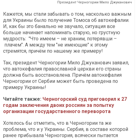
Президент Черногории Мило Джуканович
Кажется, мы стали забывать о том, насколько важным
для Украины было получение Томоса об автокефалии.
И, как бы это банально не звучало, ситуация все
больше начинает напоминать старую, но грустную
мудрость: "Что имеем – не храним, потерявши –
плачем". А между тем "не имеющие" к этому
стремятся, причём по нашему же примеру!
Так, президент Черногории Мило Джуканович заявил,
что автокефалия православной церкви его страны
должна быть восстановлена. Причём автокефалия
Черногории от Сербии может быть проведена по
примеру Украины!
Читайте также:
Черногорский суд приговорил к 27
годам заключения двоих россиян за попытку
организации государственного переворота
Хотелось бы отметить, что в Черногории та же
проблема, что и у Украины. Сербия, в составе которой
ранее прибывала Черногория, всячески пытается