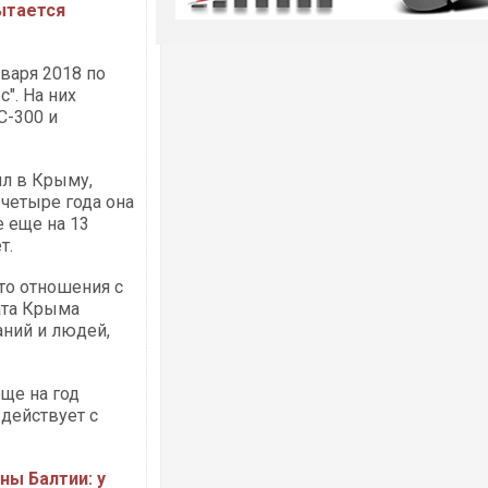
пытается
варя 2018 по
". На них
С-300 и
ил в Крыму,
 четыре года она
е еще на 13
т.
то отношения с
ата Крыма
аний и людей,
ще на год
 действует с
аны Балтии: у