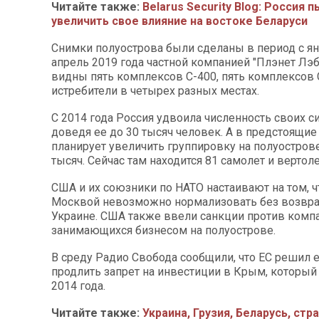
Читайте также:
Belarus Security Blog: Россия 
увеличить свое влияние на востоке Беларуси
Снимки полуострова были сделаны в период с ян
апрель 2019 года частной компанией "Плэнет Лэбс
видны пять комплексов С-400, пять комплексов 
истребители в четырех разных местах.
С 2014 года Россия удвоила численность своих с
доведя ее до 30 тысяч человек. А в предстоящие
планирует увеличить группировку на полуостров
тысяч. Сейчас там находится 81 самолет и вертоле
США и их союзники по НАТО настаивают на том, ч
Москвой невозможно нормализовать без возвр
Украине. США также ввели санкции против комп
занимающихся бизнесом на полуострове.
В среду Радио Свобода сообщили, что ЕС решил е
продлить запрет на инвестиции в Крым, который
2014 года.
Читайте также:
Украина, Грузия, Беларусь, стр