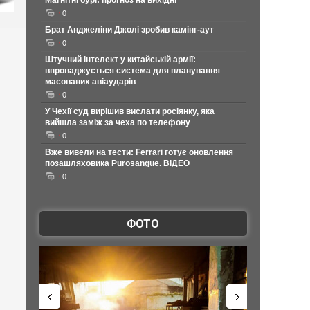
Магнітні бурі: прогноз на вихідні
0
Брат Анджеліни Джолі зробив камінг-аут
0
Штучний інтелект у китайській армії:
впроваджується система для планування
масованих авіаударів
0
У Чехії суд вирішив вислати росіянку, яка
вийшла заміж за чеха по телефону
0
Вже вивели на тести: Ferrari готує оновлення
позашляховика Purosangue. ВІДЕО
0
ФОТО