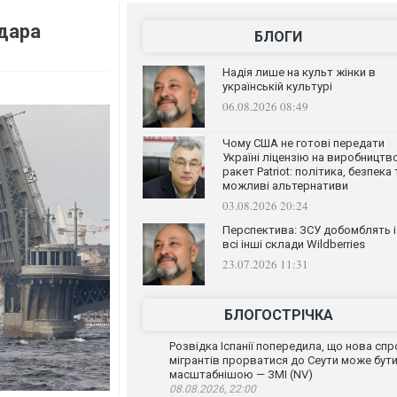
дара
БЛОГИ
Надія лише на культ жінки в
українській культурі
06.08.2026 08:49
Чому США не готові передати
Україні ліцензію на виробництв
ракет Patriot: політика, безпека 
можливі альтернативи
03.08.2026 20:24
Перспектива: ЗСУ добомблять і
всі інші склади Wildberries
23.07.2026 11:31
БЛОГОСТРІЧКА
Розвідка Іспанії попередила, що нова спр
мігрантів прорватися до Сеути може бут
масштабнішою — ЗМІ (NV)
08.08.2026, 22:00