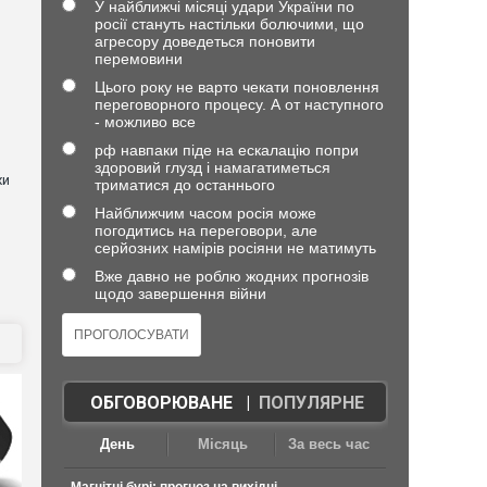
У найближчі місяці удари України по
росії стануть настільки болючими, що
агресору доведеться поновити
перемовини
Цього року не варто чекати поновлення
переговорного процесу. А от наступного
- можливо все
рф навпаки піде на ескалацію попри
здоровий глузд і намагатиметься
хи
триматися до останнього
Найближчим часом росія може
погодитись на переговори, але
серйозних намірів росіяни не матимуть
Вже давно не роблю жодних прогнозів
щодо завершення війни
ОБГОВОРЮВАНЕ
|
ПОПУЛЯРНЕ
День
Місяць
За весь час