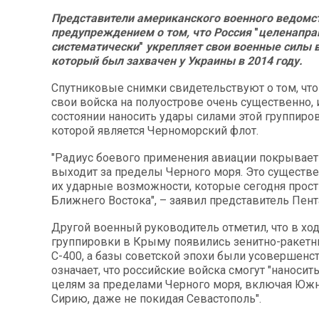
Представители американского военного ведомс
предупреждением о том, что Россия
"
целенапра
систематически
"
укрепляет свои военные силы 
который был захвачен у Украины в 2014 году.
Спутниковые снимки свидетельствуют о том, что
свои войска на полуострове очень существенно, 
состоянии наносить удары силами этой группиро
которой является Черноморский флот.
"Радиус боевого применения авиации покрывает
выходит за пределы Черного моря. Это существ
их ударные возможности, которые сегодня прос
Ближнего Востока", – заявил представитель Пент
Другой военный руководитель отметил, что в хо
группировки в Крыму появились зенитно-ракет
С-400, а базы советской эпохи были усовершенс
означает, что российские войска смогут "наносит
целям за пределами Черного моря, включая Юж
Сирию, даже не покидая Севастополь".