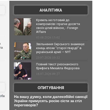
АНАЛІТИКА
Кремль не готовий до
компромісів і прагне досягти
своїх цілей війною, - Foreign
Affairs
03.08.2026 13:02
о
Звільнення Сирського знаменує
та
кінець епохи "старої гвардії" в
українській армії — NYT
23.07.2026 10:32
Повний текст резонансного
брифінга Михайла Федорова
18.07.2026 09:27
ОПИТУВАННЯ
оба
На вашу думку, коли далекобійні санкції
и
України примусять росію сісти за стіл
переговорів?