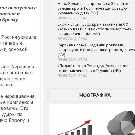
Нова Зеландія запровадила 36-й пакет
тва выступили с
санкцій проти Росії через депортацію
вленно и
українських дітей (NV)
08.08.2026, 21:45
в Крыму,
Ексміністри трьох країн закликали ЄС
негайно взяти під контроль заморожені
активи Росії — ЗМІ (NV)
 Россия усилила
08.08.2026, 21:30
и теперь в
Серпнева спека. Садівник розповів,
вки, основой
як врятувати врожай винограду від посу
(NV)
08.08.2026, 21:15
«Подивіться на Роналду»: Усик назвав
 всю Украину и
головний чинник своїх успіхів (NV)
енно повышает
08.08.2026, 21:00
тираются до
агона.
ІНФОГРАФІКА
де наращивания
ные комплексы
твованы. Это
ь удары по
ную Европу и