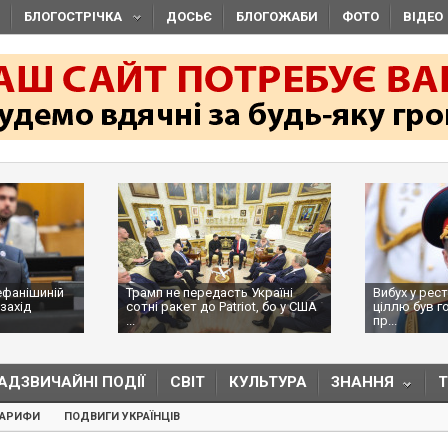
БЛОГОСТРІЧКА
ДОСЬЄ
БЛОГОЖАБИ
ФОТО
ВІДЕО
ефанішиній
Трамп не передасть Україні
Вибух у рес
захід
сотні ракет до Patriot, бо у США
ціллю був г
...
пр...
АДЗВИЧАЙНІ ПОДІЇ
СВІТ
КУЛЬТУРА
ЗНАННЯ
ТАРИФИ
ПОДВИГИ УКРАЇНЦІВ