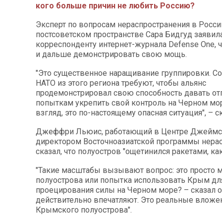
кого больше причин не любить Россию?
Эксперт по вопросам нераспространения в Росси
постсоветском пространстве Сара Бидгуд заявил
корреспонденту интернет-журнала Defense One, ч
и дальше демонстрировать свою мощь.
"Это существенное наращивание группировки. С
НАТО из этого региона требуют, чтобы альянс
продемонстрировал свою способность давать от
попыткам укрепить свой контроль на Черном мор
взгляд, это по-настоящему опасная ситуация", – с
Джеффри Льюис, работающий в Центре Джеймс
директором Восточноазиатской программы нерас
сказал, что полуостров "ощетинился ракетами, как
"Такие масштабы вызывают вопрос: это просто 
полуострова или попытка использовать Крым дл
проецирования силы на Черном море? – сказал 
действительно впечатляют. Это реальные вложе
Крымского полуострова".