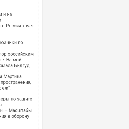
и и на
а
Ворог завдав комбінованого удару по
двоє поранених. Ще десятеро постра
то Россия хочет
після атаки БПЛА по ринку на Сумщині
оюзники по
пор российским
е. На мой
казала Бидгуд.
а Мартина
пространения,
 еж".
Одесу накрила потужна злива з градо
меры по защите
ураганним вітром
я
он. – Масштабы
ния в оборону