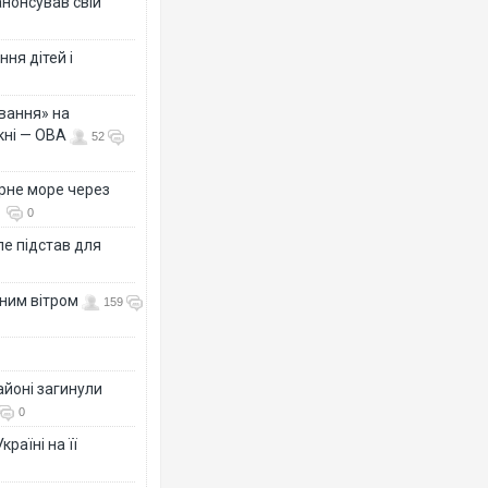
анонсував свій
ня дітей і
вання» на
кні — ОВА
52
рне море через
0
е підстав для
нним вітром
159
айоні загинули
0
раїні на її