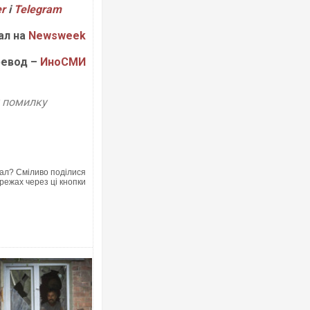
er
і
Telegram
ал на
Newsweek
евод –
ИноСМИ
у помилку
ал? Сміливо поділися
режах через ці кнопки