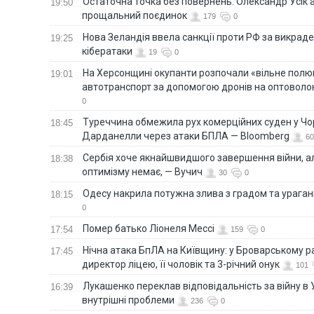
Остаточна точка без повернень: Олександр Усік 
19:50
прощальний поєдинок
179
0
Нова Зеландія ввела санкції проти РФ за викраден
19:25
кібератаки
19
0
На Херсонщині окупанти розпочали «вільне полю
19:01
автотранспорт за допомогою дронів на оптоволо
0
Туреччина обмежила рух комерційних суден у Чо
18:45
Дарданелли через атаки БПЛА — Bloomberg
60
Сербія хоче якнайшвидшого завершення війни, ал
18:38
оптимізму немає, — Вучич
30
0
Одесу накрила потужна злива з градом та урага
18:15
0
Помер батько Ліонеля Мессі
17:54
159
0
Нічна атака БпЛА на Київщину: у Броварському р
17:45
директор ліцею, її чоловік та 3-річний онук
101
Лукашенко переклав відповідальність за війну в Ук
16:39
внутрішні проблеми
236
0