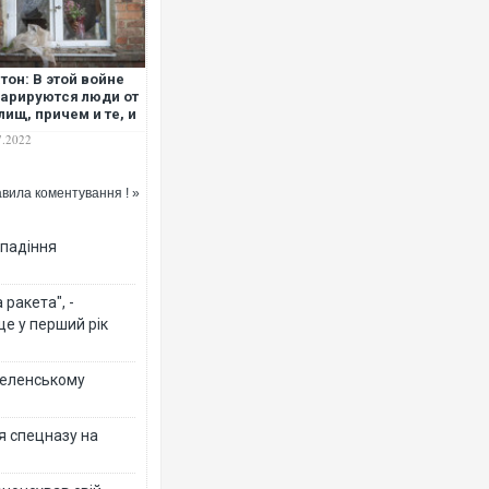
тон: В этой войне
арируются люди от
лищ, причем и те, и
гие делают это
7.2022
и, публично
вила коментування ! »
 падіння
ракета", -
ще у перший рік
 Зеленському
я спецназу на