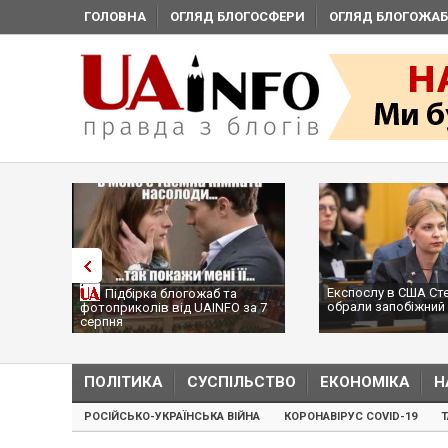
ГОЛОВНА
ОГЛЯД БЛОГОСФЕРИ
ОГЛЯД БЛОГОЖАБ
Експослу в США Ст
Підбірка блогожаб та
обрали запобіжний 
фотоприколів від UAINFO за 7
серпня
ПОЛІТИКА
СУСПІЛЬСТВО
ЕКОНОМІКА
Н
РОСІЙСЬКО-УКРАЇНСЬКА ВІЙНА
КОРОНАВІРУС COVID-19