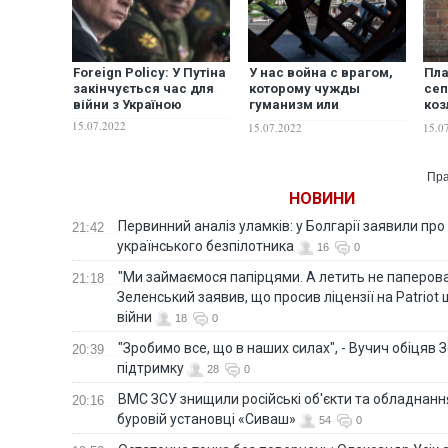
Foreign Policy: У Путіна
У нас война с врагом,
Пла
закінчується час для
которому чужды
сеп
війни з Україною
гуманизм или
коз
человечность: к чему
дру
15.07.2022
15.07.2022
15.0
Киеву нужно
сам
готовиться уже сейчас
Пра
НОВИНИ
Первинний аналіз уламків: у Болгарії заявили про
21:42
українського безпілотника
16
0
"Ми займаємося папірцями. А летить не паперова 
21:18
Зеленський заявив, що просив ліцензії на Patriot 
війни
18
0
"Зробимо все, що в наших силах", - Вучич обіцяв
20:39
підтримку
28
0
ВМС ЗСУ знищили російські об'єкти та обладнанн
20:16
буровій установці «Сиваш»
54
0